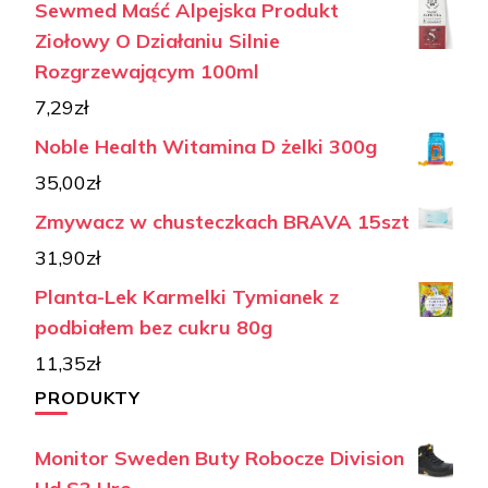
Sewmed Maść Alpejska Produkt
Ziołowy O Działaniu Silnie
Rozgrzewającym 100ml
7,29
zł
Noble Health Witamina D żelki 300g
35,00
zł
Zmywacz w chusteczkach BRAVA 15szt
31,90
zł
Planta-Lek Karmelki Tymianek z
podbiałem bez cukru 80g
11,35
zł
PRODUKTY
Monitor Sweden Buty Robocze Division