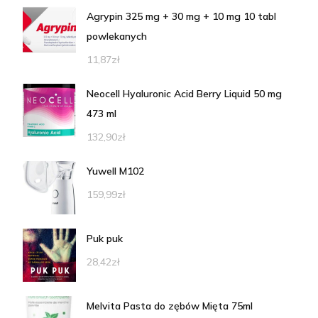
Agrypin 325 mg + 30 mg + 10 mg 10 tabl
powlekanych
11,87
zł
Neocell Hyaluronic Acid Berry Liquid 50 mg
473 ml
132,90
zł
Yuwell M102
159,99
zł
Puk puk
28,42
zł
Melvita Pasta do zębów Mięta 75ml