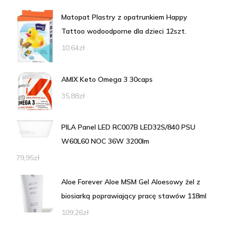
Matopat Plastry z opatrunkiem Happy
Tattoo wodoodporne dla dzieci 12szt.
10,64
zł
AMIX Keto Omega 3 30caps
35,88
zł
PILA Panel LED RC007B LED32S/840 PSU
W60L60 NOC 36W 3200lm
79,95
zł
Aloe Forever Aloe MSM Gel Aloesowy żel z
biosiarką poprawiający pracę stawów 118ml
109,26
zł