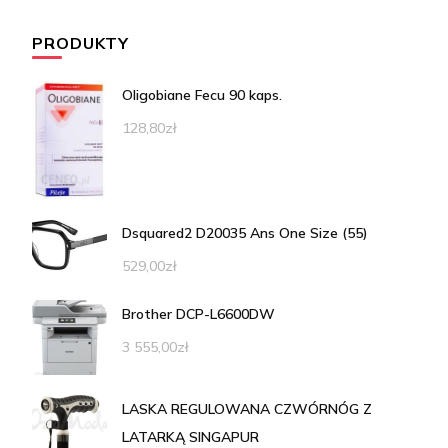
PRODUKTY
Oligobiane Fecu 90 kaps.
128,80
zł
Dsquared2 D20035 Ans One Size (55)
529,00
zł
Brother DCP-L6600DW
3 555,00
zł
LASKA REGULOWANA CZWÓRNÓG Z
LATARKĄ SINGAPUR