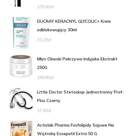
175,00
zł
DUCRAY KERACNYL GLYCOLIC+ Krem
odblokowujący 30ml
31,29
zł
Młyn Oliwski Pokrzywa Indyjska Ekstrakt
250G
149,90
zł
Little Doctor Stetoskop Jednostronny Prof-
Plus Czarny
17,49
zł
Activlab Pharma Fosfolipidy Sojowe Na
Wątrobę Essepatil Extra 50 G