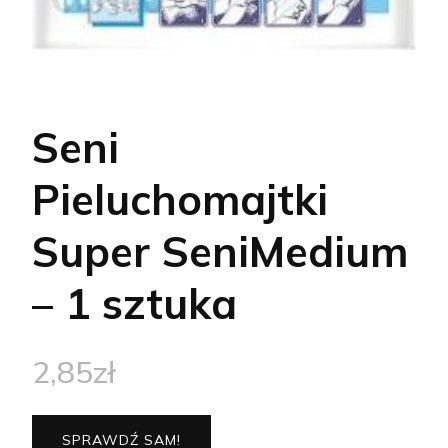
Seni
Pieluchomajtki
Super SeniMedium
– 1 sztuka
2,85
zł
SPRAWDŹ SAM!