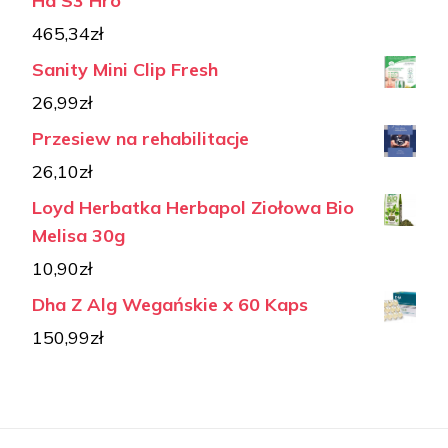
Hd S3 Hro
465,34
zł
Sanity Mini Clip Fresh
26,99
zł
Przesiew na rehabilitacje
26,10
zł
Loyd Herbatka Herbapol Ziołowa Bio
Melisa 30g
10,90
zł
Dha Z Alg Wegańskie x 60 Kaps
150,99
zł