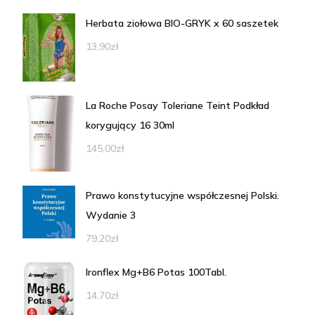
Herbata ziołowa BIO-GRYK x 60 saszetek
13,90
zł
La Roche Posay Toleriane Teint Podkład
korygujący 16 30ml
145,00
zł
Prawo konstytucyjne współczesnej Polski.
Wydanie 3
79,20
zł
Ironflex Mg+B6 Potas 100Tabl.
14,70
zł