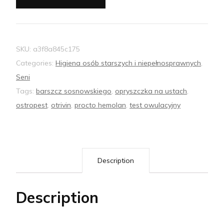
SKU:
a3f8a845c175
Categories:
Higiena osób starszych i niepełnosprawnych
,
Seni
Tags:
barszcz sosnowskiego
,
opryszczka na ustach
,
ostropest
,
otrivin
,
procto hemolan
,
test owulacyjny
Description
Description