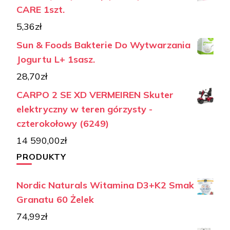
CARE 1szt.
5,36
zł
Sun & Foods Bakterie Do Wytwarzania
Jogurtu L+ 1sasz.
28,70
zł
CARPO 2 SE XD VERMEIREN Skuter
elektryczny w teren górzysty -
czterokołowy (6249)
14 590,00
zł
PRODUKTY
Nordic Naturals Witamina D3+K2 Smak
Granatu 60 Żelek
74,99
zł