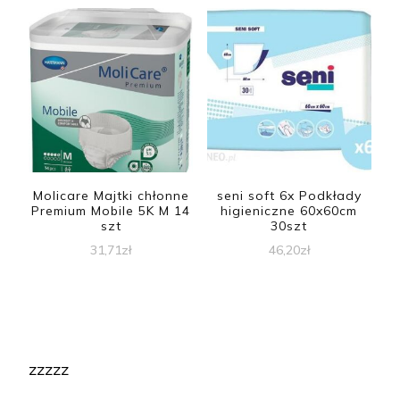
Molicare Majtki chłonne
seni soft 6x Podkłady
Premium Mobile 5K M 14
higieniczne 60x60cm
szt
30szt
31,71
zł
46,20
zł
zzzzz