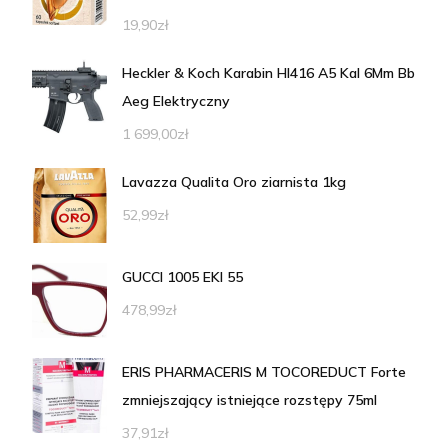
19,90
zł
Heckler & Koch Karabin Hl416 A5 Kal 6Mm Bb
Aeg Elektryczny
1 699,00
zł
Lavazza Qualita Oro ziarnista 1kg
52,99
zł
GUCCI 1005 EKI 55
478,99
zł
ERIS PHARMACERIS M TOCOREDUCT Forte
zmniejszający istniejące rozstępy 75ml
37,91
zł