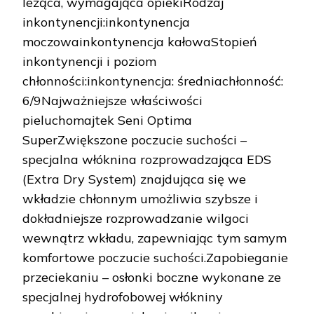
leżąca, wymagająca opiekiRodzaj
inkontynencji:inkontynencja
moczowainkontynencja kałowaStopień
inkontynencji i poziom
chłonności:inkontynencja: średniachłonność:
6/9Najważniejsze właściwości
pieluchomajtek Seni Optima
SuperZwiększone poczucie suchości –
specjalna włóknina rozprowadzająca EDS
(Extra Dry System) znajdująca się we
wkładzie chłonnym umożliwia szybsze i
dokładniejsze rozprowadzanie wilgoci
wewnątrz wkładu, zapewniając tym samym
komfortowe poczucie suchości.Zapobieganie
przeciekaniu – osłonki boczne wykonane ze
specjalnej hydrofobowej włókniny