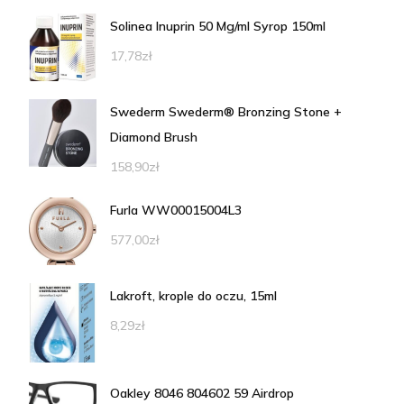
Solinea Inuprin 50 Mg/ml Syrop 150ml
17,78
zł
Swederm Swederm® Bronzing Stone +
Diamond Brush
158,90
zł
Furla WW00015004L3
577,00
zł
Lakroft, krople do oczu, 15ml
8,29
zł
Oakley 8046 804602 59 Airdrop