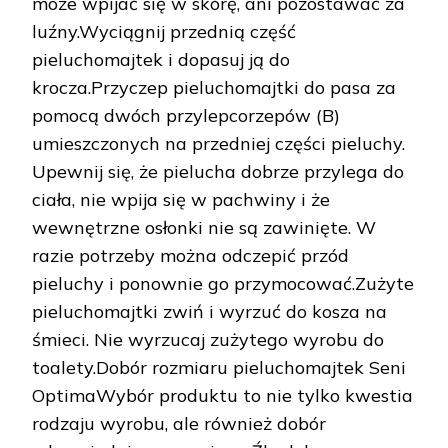
może wpijać się w skórę, ani pozostawać za
luźny.Wyciągnij przednią część
pieluchomajtek i dopasuj ją do
krocza.Przyczep pieluchomajtki do pasa za
pomocą dwóch przylepcorzepów (B)
umieszczonych na przedniej części pieluchy.
Upewnij się, że pielucha dobrze przylega do
ciała, nie wpija się w pachwiny i że
wewnętrzne osłonki nie są zawinięte. W
razie potrzeby można odczepić przód
pieluchy i ponownie go przymocować.Zużyte
pieluchomajtki zwiń i wyrzuć do kosza na
śmieci. Nie wyrzucaj zużytego wyrobu do
toalety.Dobór rozmiaru pieluchomajtek Seni
OptimaWybór produktu to nie tylko kwestia
rodzaju wyrobu, ale również dobór