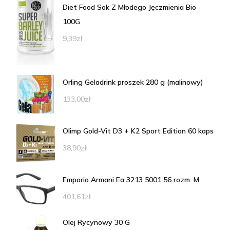
Diet Food Sok Z Młodego Jęczmienia Bio
100G
9,39
zł
Orling Geladrink proszek 280 g (malinowy)
133,00
zł
Olimp Gold-Vit D3 + K2 Sport Edition 60 kaps
38,90
zł
Emporio Armani Ea 3213 5001 56 rozm. M
401,61
zł
Olej Rycynowy 30 G