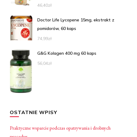
46,40
zł
Doctor Life Lycopene 15mg, ekstrakt z
pomidorów, 60 kaps
74,99
zł
G&G Kolagen 400 mg 60 kaps
56,04
zł
OSTATNIE WPISY
Praktyczne wsparcie podczas opatrywania i drobnych
procedur