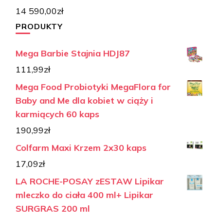
14 590,00
zł
PRODUKTY
Mega Barbie Stajnia HDJ87
111,99
zł
Mega Food Probiotyki MegaFlora for
Baby and Me dla kobiet w ciąży i
karmiących 60 kaps
190,99
zł
Colfarm Maxi Krzem 2x30 kaps
17,09
zł
LA ROCHE-POSAY zESTAW Lipikar
mleczko do ciała 400 ml+ Lipikar
SURGRAS 200 ml