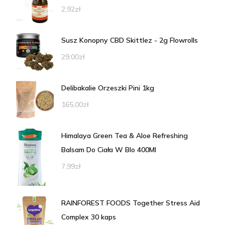
2,92
zł
Susz Konopny CBD Skittlez - 2g Flowrolls
29,00
zł
Delibakalie Orzeszki Pini 1kg
165,00
zł
Himalaya Green Tea & Aloe Refreshing
Balsam Do Ciała W Blo 400Ml
7,99
zł
RAINFOREST FOODS Together Stress Aid
Complex 30 kaps