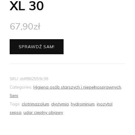
XL 30
67,90
zł
SPRAWDŹ SAM!
SKU:
ddf862559c38
Categories:
Higiena osób starszych i niepełnosprawnych
,
Seni
Tags:
clotrimazolum
,
dystymia
,
hydrominum
,
inozytol
,
sepsa
,
udar cieplny objawy