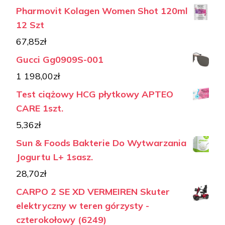
Pharmovit Kolagen Women Shot 120ml
12 Szt
67,85
zł
Gucci Gg0909S-001
1 198,00
zł
Test ciążowy HCG płytkowy APTEO
CARE 1szt.
5,36
zł
Sun & Foods Bakterie Do Wytwarzania
Jogurtu L+ 1sasz.
28,70
zł
CARPO 2 SE XD VERMEIREN Skuter
elektryczny w teren górzysty -
czterokołowy (6249)