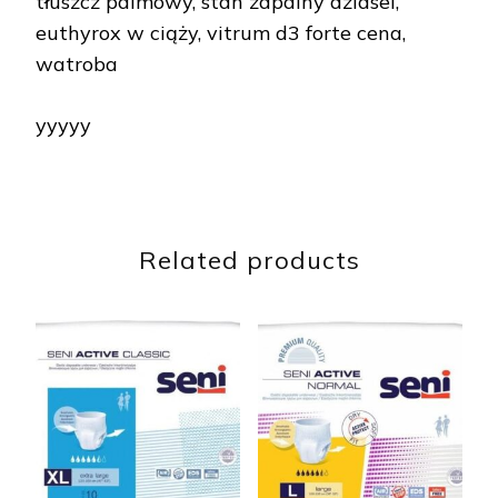
tłuszcz palmowy, stan zapalny dziasel,
euthyrox w ciąży, vitrum d3 forte cena,
watroba
yyyyy
Related products