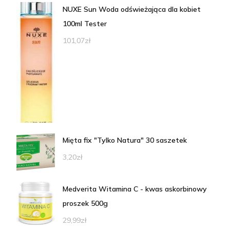
NUXE Sun Woda odświeżająca dla kobiet
100ml Tester
101,07
zł
Mięta fix "Tylko Natura" 30 saszetek
3,20
zł
Medverita Witamina C - kwas askorbinowy
proszek 500g
29,99
zł