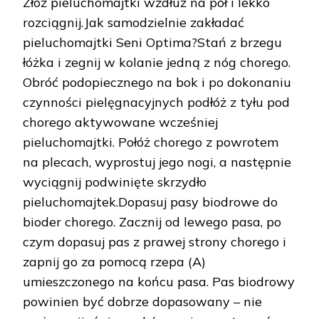
Złóż pieluchomajtki wzdłuż na pół i lekko
rozciągnij.Jak samodzielnie zakładać
pieluchomajtki Seni Optima?Stań z brzegu
łóżka i zegnij w kolanie jedną z nóg chorego.
Obróć podopiecznego na bok i po dokonaniu
czynności pielęgnacyjnych podłóż z tyłu pod
chorego aktywowane wcześniej
pieluchomajtki. Połóż chorego z powrotem
na plecach, wyprostuj jego nogi, a następnie
wyciągnij podwinięte skrzydło
pieluchomajtek.Dopasuj pasy biodrowe do
bioder chorego. Zacznij od lewego pasa, po
czym dopasuj pas z prawej strony chorego i
zapnij go za pomocą rzepa (A)
umieszczonego na końcu pasa. Pas biodrowy
powinien być dobrze dopasowany – nie