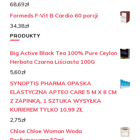
68,69
zł
Formeds F-Vit B Cardio 60 porcji
34,38
zł
PRODUKTY
Big Active Black Tea 100% Pure Ceylon
Herbata Czarna Liściasta 100G
5,60
zł
SYNOPTIS PHARMA OPASKA
ELASTYCZNA APTEO CARE 5 M X 8 CM
Z ZAPINKĄ, 1 SZTUKA WYSYŁKA
KURIEREM TYLKO 10,99 ZŁ
2,75
zł
Chloe Chloe Woman Woda
Perfumowana 50ml