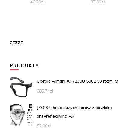
46,20
zł
37,09
zł
zzzzz
PRODUKTY
Giorgio Armani Ar 7230U 5001 53 rozm. M
685,74
zł
JZO Szkła do dużych opraw z powłoką
antyrefleksyjną AR
82,00
zł