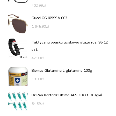
402,99
zł
Gucci GG1099SA 003
1 645,90
zł
Taktyczna opaska uciskowa staza roz. 95 12
szt.
42,90
zł
Biomus Glutamina L-glutamine 100g
19,00
zł
Dr Pen Kartridż Ultima A6S 10szt. 36 Igieł
84,89
zł