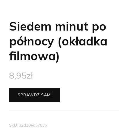
Siedem minut po
północy (okładka
filmowa)
8,95
zł
SPRAWDŹ SAM!
SKU:
32d10ea5783b