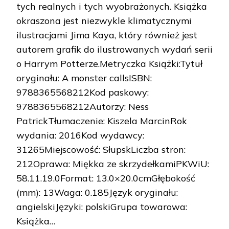
tych realnych i tych wyobrażonych. Książka
okraszona jest niezwykle klimatycznymi
ilustracjami Jima Kaya, który również jest
autorem grafik do ilustrowanych wydań serii
o Harrym Potterze.Metryczka Książki:Tytuł
oryginału: A monster callsISBN:
9788365568212Kod paskowy:
9788365568212Autorzy: Ness
PatrickTłumaczenie: Kiszela MarcinRok
wydania: 2016Kod wydawcy:
31265Miejscowość: SłupskLiczba stron:
212Oprawa: Miękka ze skrzydełkamiPKWiU:
58.11.19.0Format: 13.0×20.0cmGłębokość
(mm): 13Waga: 0.185Język oryginału:
angielskiJęzyki: polskiGrupa towarowa:
Książka…