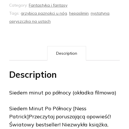
Category:
Fantastyka i fantasy
Tags:
grzybica paznokci u nóg
,
hepaslimin
,
nystatyna
,
opryszczka na ustach
Description
Description
Siedem minut po północy (okładka filmowa)
Siedem Minut Po Północy [Ness
Patrick]Przeczytaj poruszającą opowieść!
Światowy bestseller! Niezwykła książka,