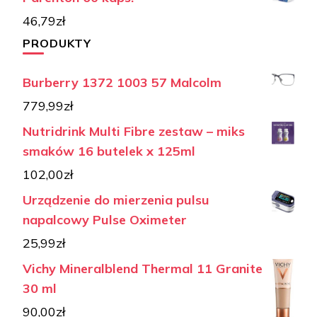
46,79
zł
PRODUKTY
Burberry 1372 1003 57 Malcolm
779,99
zł
Nutridrink Multi Fibre zestaw – miks
smaków 16 butelek x 125ml
102,00
zł
Urządzenie do mierzenia pulsu
napalcowy Pulse Oximeter
25,99
zł
Vichy Mineralblend Thermal 11 Granite
30 ml
90,00
zł