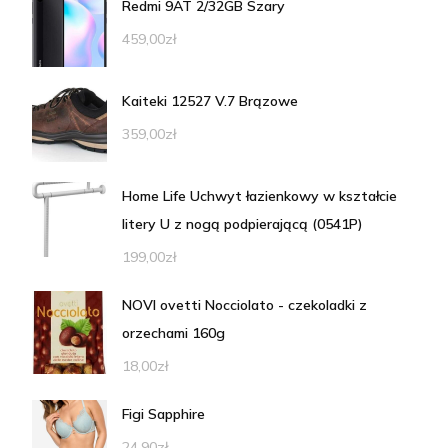
Redmi 9AT 2/32GB Szary
459,00
zł
Kaiteki 12527 V.7 Brązowe
359,00
zł
Home Life Uchwyt łazienkowy w kształcie
litery U z nogą podpierającą (0541P)
199,00
zł
NOVI ovetti Nocciolato - czekoladki z
orzechami 160g
18,00
zł
Figi Sapphire
24,90
zł