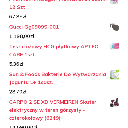
12 Szt
67,85
zł
Gucci Gg0909S-001
1 198,00
zł
Test ciążowy HCG płytkowy APTEO
CARE 1szt.
5,36
zł
Sun & Foods Bakterie Do Wytwarzania
Jogurtu L+ 1sasz.
28,70
zł
CARPO 2 SE XD VERMEIREN Skuter
elektryczny w teren górzysty -
czterokołowy (6249)
14 590,00
zł