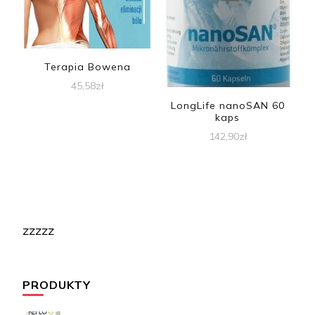
Terapia Bowena
45,58
zł
LongLife nanoSAN 60
kaps
142,90
zł
zzzzz
PRODUKTY