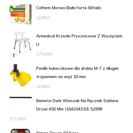
Colfarm Morwa Biała Forte 60tabl.
12,86
zł
Armedical Krzesło Prysznicowe Z Wycięciem
U
173,49
zł
Poidło kubeczkowe dla drobiu M-7 z długim
trzpieniem na wąż 10 mm
14,88
zł
Bemeta Dark Wieszak Na Ręcznik Szklane
Drzwi 450 Mm (104204310) 52998
273,00
zł
Yango Flexan 60 Kaps.