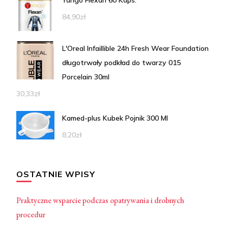
84,90
zł
L'Oreal Infaillible 24h Fresh Wear Foundation
długotrwały podkład do twarzy 015
Porcelain 30ml
30,33
zł
Kamed-plus Kubek Pojnik 300 Ml
8,20
zł
OSTATNIE WPISY
Praktyczne wsparcie podczas opatrywania i drobnych
procedur