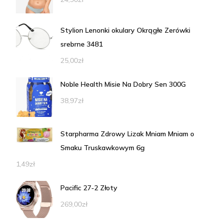
Stylion Lenonki okulary Okrągłe Zerówki
srebrne 3481
25,00
zł
Noble Health Misie Na Dobry Sen 300G
38,97
zł
Starpharma Zdrowy Lizak Mniam Mniam o
Smaku Truskawkowym 6g
1,49
zł
Pacific 27-2 Złoty
269,00
zł