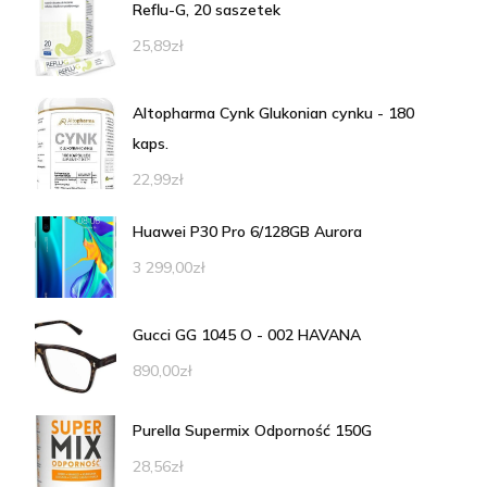
Reflu-G, 20 saszetek
25,89
zł
Altopharma Cynk Glukonian cynku - 180
kaps.
22,99
zł
Huawei P30 Pro 6/128GB Aurora
3 299,00
zł
Gucci GG 1045 O - 002 HAVANA
890,00
zł
Purella Supermix Odporność 150G
28,56
zł