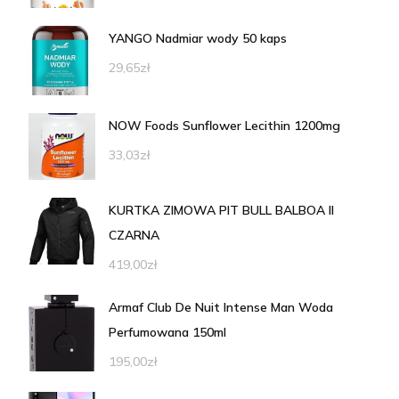
YANGO Nadmiar wody 50 kaps
29,65
zł
NOW Foods Sunflower Lecithin 1200mg
33,03
zł
KURTKA ZIMOWA PIT BULL BALBOA II
CZARNA
419,00
zł
Armaf Club De Nuit Intense Man Woda
Perfumowana 150ml
195,00
zł