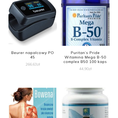
Beurer napalcowy PO
Puritan’s Pride
45
Witamina Mega B-50
complex B50 100 kaps
266,63
zł
44,90
zł