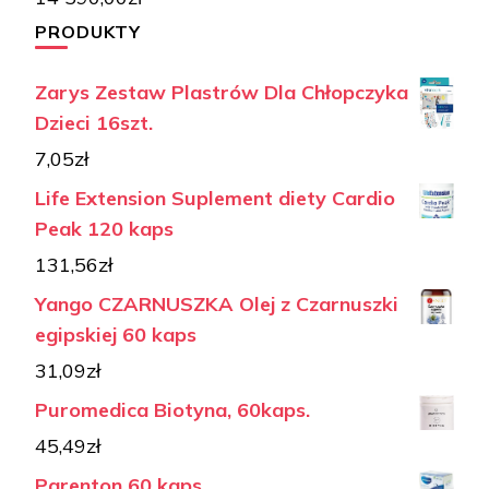
PRODUKTY
Zarys Zestaw Plastrów Dla Chłopczyka
Dzieci 16szt.
7,05
zł
Life Extension Suplement diety Cardio
Peak 120 kaps
131,56
zł
Yango CZARNUSZKA Olej z Czarnuszki
egipskiej 60 kaps
31,09
zł
Puromedica Biotyna, 60kaps.
45,49
zł
Parenton 60 kaps.