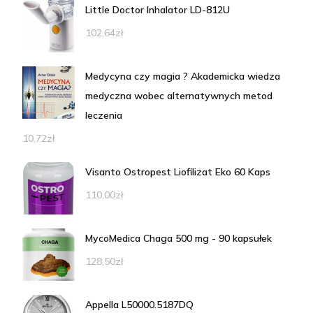
Little Doctor Inhalator LD-812U
102,64
zł
Medycyna czy magia ? Akademicka wiedza
medyczna wobec alternatywnych metod
leczenia
10,72
zł
Visanto Ostropest Liofilizat Eko 60 Kaps
110,00
zł
MycoMedica Chaga 500 mg - 90 kapsułek
128,50
zł
Appella L50000.5187DQ