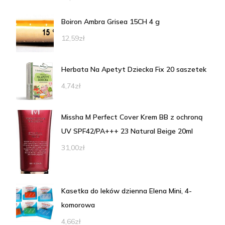
Boiron Ambra Grisea 15CH 4 g
12,59
zł
Herbata Na Apetyt Dziecka Fix 20 saszetek
4,74
zł
Missha M Perfect Cover Krem BB z ochroną
UV SPF42/PA+++ 23 Natural Beige 20ml
31,00
zł
Kasetka do leków dzienna Elena Mini, 4-
komorowa
4,66
zł