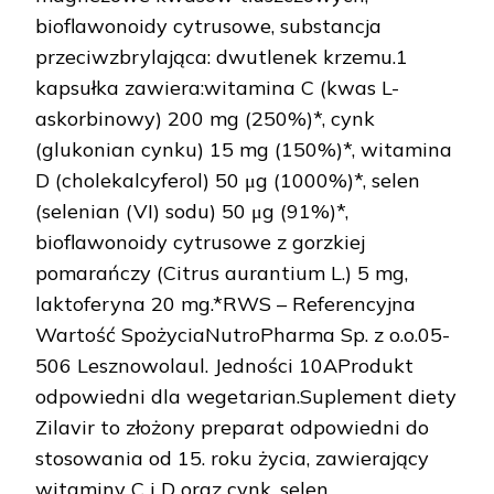
bioflawonoidy cytrusowe, substancja
przeciwzbrylająca: dwutlenek krzemu.1
kapsułka zawiera:witamina C (kwas L-
askorbinowy) 200 mg (250%)*, cynk
(glukonian cynku) 15 mg (150%)*, witamina
D (cholekalcyferol) 50 μg (1000%)*, selen
(selenian (VI) sodu) 50 μg (91%)*,
bioflawonoidy cytrusowe z gorzkiej
pomarańczy (Citrus aurantium L.) 5 mg,
laktoferyna 20 mg.*RWS – Referencyjna
Wartość SpożyciaNutroPharma Sp. z o.o.05-
506 Lesznowolaul. Jedności 10AProdukt
odpowiedni dla wegetarian.Suplement diety
Zilavir to złożony preparat odpowiedni do
stosowania od 15. roku życia, zawierający
witaminy C i D oraz cynk, selen.