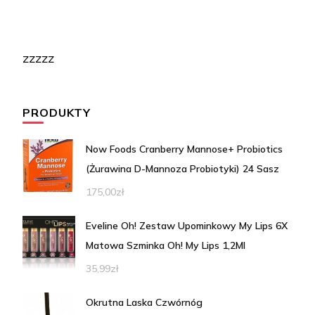
zzzzz
PRODUKTY
Now Foods Cranberry Mannose+ Probiotics
(Żurawina D-Mannoza Probiotyki) 24 Sasz
175,00
zł
Eveline Oh! Zestaw Upominkowy My Lips 6X
Matowa Szminka Oh! My Lips 1,2Ml
35,99
zł
Okrutna Laska Czwórnóg