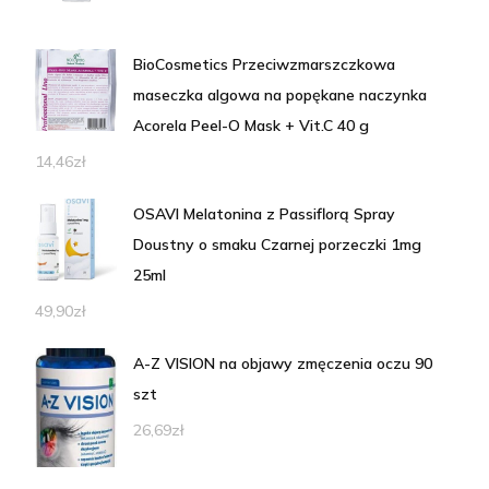
BioCosmetics Przeciwzmarszczkowa
maseczka algowa na popękane naczynka
Acorela Peel-O Mask + Vit.C 40 g
14,46
zł
OSAVI Melatonina z Passiflorą Spray
Doustny o smaku Czarnej porzeczki 1mg
25ml
49,90
zł
A-Z VISION na objawy zmęczenia oczu 90
szt
26,69
zł