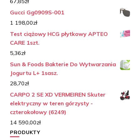
67,85
zł
Gucci Gg0909S-001
1 198,00
zł
Test ciążowy HCG płytkowy APTEO
CARE 1szt.
5,36
zł
Sun & Foods Bakterie Do Wytwarzania
Jogurtu L+ 1sasz.
28,70
zł
CARPO 2 SE XD VERMEIREN Skuter
elektryczny w teren górzysty -
czterokołowy (6249)
14 590,00
zł
PRODUKTY