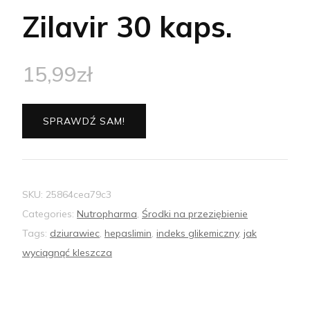
Zilavir 30 kaps.
15,99
zł
SPRAWDŹ SAM!
SKU:
25864cea79c3
Categories:
Nutropharma
,
Środki na przeziębienie
Tags:
dziurawiec
,
hepaslimin
,
indeks glikemiczny
,
jak
wyciągnąć kleszcza