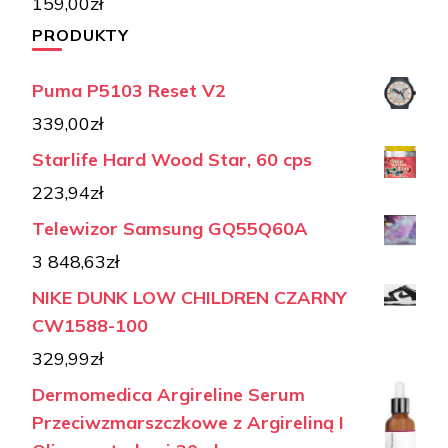
159,00
zł
PRODUKTY
Puma P5103 Reset V2
339,00
zł
Starlife Hard Wood Star, 60 cps
223,94
zł
Telewizor Samsung GQ55Q60A
3 848,63
zł
NIKE DUNK LOW CHILDREN CZARNY
CW1588-100
329,99
zł
Dermomedica Argireline Serum
Przeciwzmarszczkowe z Argireliną I