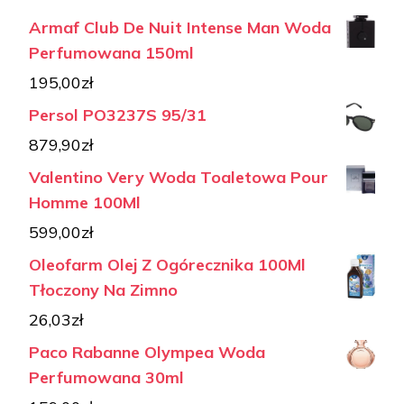
Armaf Club De Nuit Intense Man Woda
Perfumowana 150ml
195,00
zł
Persol PO3237S 95/31
879,90
zł
Valentino Very Woda Toaletowa Pour
Homme 100Ml
599,00
zł
Oleofarm Olej Z Ogórecznika 100Ml
Tłoczony Na Zimno
26,03
zł
Paco Rabanne Olympea Woda
Perfumowana 30ml