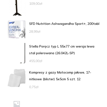
109,00
zł
SFD Nutrition Ashwagandha Sport+, 200tabl
28,99
zł
Stella Poręcz typ L 55x77 cm wersja lewa
stal polerowana (26.042L-SP)
455,00
zł
Kompresy z gazy Matocomp jałowe, 17-
nitkowe (blister) 5x5cm 5 szt. 12
0,75
zł