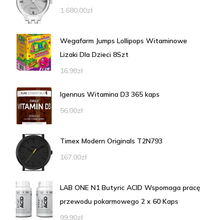
1 680,00
zł
Wegafarm Jumps Lollipops Witaminowe
Lizaki Dla Dzieci 8Szt
16,98
zł
Igennus Witamina D3 365 kaps
56,00
zł
Timex Modern Originals T2N793
167,00
zł
LAB ONE N1 Butyric ACID Wspomaga pracę
przewodu pokarmowego 2 x 60 Kaps
99,90
zł