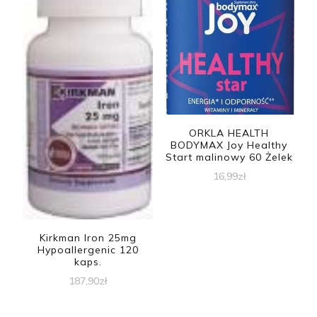
ORKLA HEALTH
BODYMAX Joy Healthy
Start malinowy 60 Żelek
16,99
zł
Kirkman Iron 25mg
Hypoallergenic 120
kaps.
187,90
zł