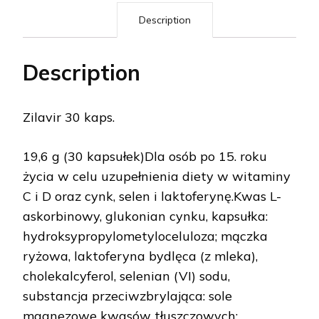
Description
Description
Zilavir 30 kaps.
19,6 g (30 kapsułek)Dla osób po 15. roku
życia w celu uzupełnienia diety w witaminy
C i D oraz cynk, selen i laktoferynę.Kwas L-
askorbinowy, glukonian cynku, kapsułka:
hydroksypropylometyloceluloza; mączka
ryżowa, laktoferyna bydlęca (z mleka),
cholekalcyferol, selenian (VI) sodu,
substancja przeciwzbrylająca: sole
magnezowe kwasów tłuszczowych;