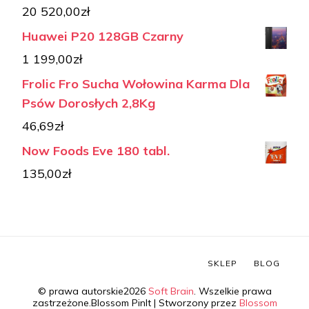
20 520,00
zł
Huawei P20 128GB Czarny
1 199,00
zł
Frolic Fro Sucha Wołowina Karma Dla
Psów Dorosłych 2,8Kg
46,69
zł
Now Foods Eve 180 tabl.
135,00
zł
SKLEP
BLOG
© prawa autorskie2026
Soft Brain
. Wszelkie prawa
zastrzeżone.
Blossom PinIt | Stworzony przez
Blossom