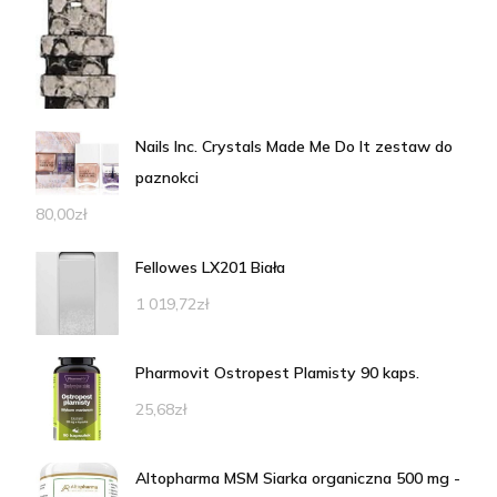
Nails Inc. Crystals Made Me Do It zestaw do
paznokci
80,00
zł
Fellowes LX201 Biała
1 019,72
zł
Pharmovit Ostropest Plamisty 90 kaps.
25,68
zł
Altopharma MSM Siarka organiczna 500 mg -