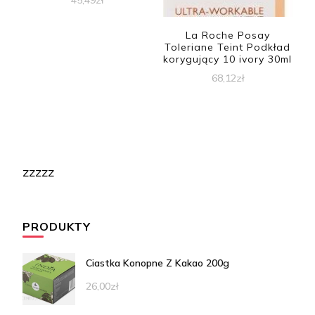
45,49
zł
La Roche Posay
Toleriane Teint Podkład
korygujący 10 ivory 30ml
68,12
zł
zzzzz
PRODUKTY
Ciastka Konopne Z Kakao 200g
26,00
zł