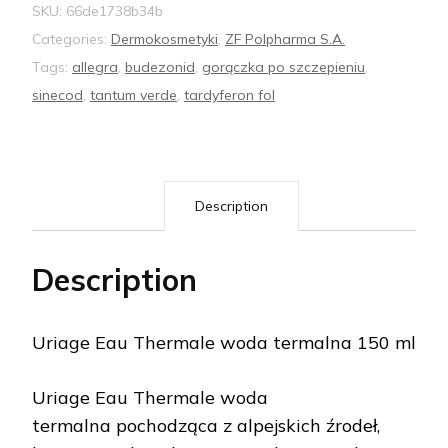
SKU:
66de1738b34b
Categories:
Dermokosmetyki
,
ZF Polpharma S.A.
Tags:
allegra
,
budezonid
,
gorączka po szczepieniu
,
sinecod
,
tantum verde
,
tardyferon fol
Description
Description
Uriage Eau Thermale woda termalna 150 ml
Uriage Eau Thermale woda
termalna pochodząca z alpejskich źrodeł,