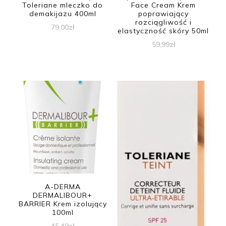
Toleriane mleczko do
Face Cream Krem
demakijazu 400ml
poprawiający
rozciągliwość i
79,00
zł
elastyczność skóry 50ml
59,99
zł
A-DERMA
DERMALIBOUR+
BARRIER Krem izolujący
100ml