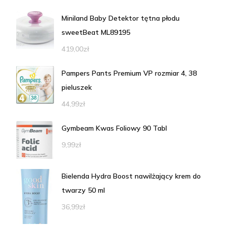
Miniland Baby Detektor tętna płodu
sweetBeat ML89195
419,00
zł
Pampers Pants Premium VP rozmiar 4, 38
pieluszek
44,99
zł
Gymbeam Kwas Foliowy 90 Tabl
9,99
zł
Bielenda Hydra Boost nawilżający krem do
twarzy 50 ml
36,99
zł