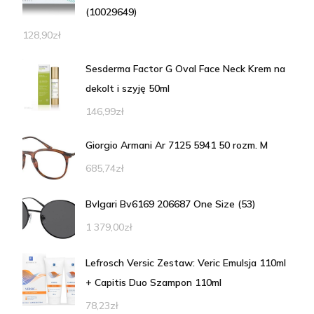
(10029649)
128,90
zł
Sesderma Factor G Oval Face Neck Krem na
dekolt i szyję 50ml
146,99
zł
Giorgio Armani Ar 7125 5941 50 rozm. M
685,74
zł
Bvlgari Bv6169 206687 One Size (53)
1 379,00
zł
Lefrosch Versic Zestaw: Veric Emulsja 110ml
+ Capitis Duo Szampon 110ml
78,23
zł