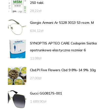
250 tabl.
28,22
zł
Giorgio Armani Ar 5128 3013 53 rozm. M
634,12
zł
SYNOPTIS APTEO CARE Codoprim Siatka
opatrunkowa elastyczna rozmiar 6
11,08
zł
Cbd.Pl Five Flowers Cbd 9 8%-14 9% 10g
27,00
zł
Gucci GG0817S-001
1 689,90
zł