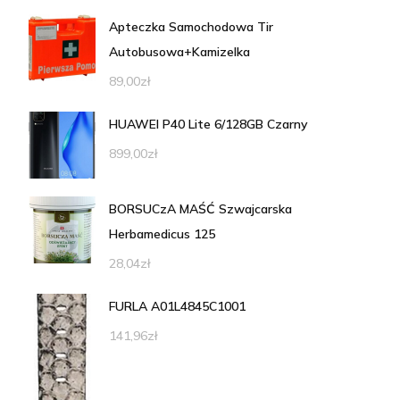
Apteczka Samochodowa Tir
Autobusowa+Kamizelka
89,00
zł
HUAWEI P40 Lite 6/128GB Czarny
899,00
zł
BORSUCzA MAŚĆ Szwajcarska
Herbamedicus 125
28,04
zł
FURLA A01L4845C1001
141,96
zł