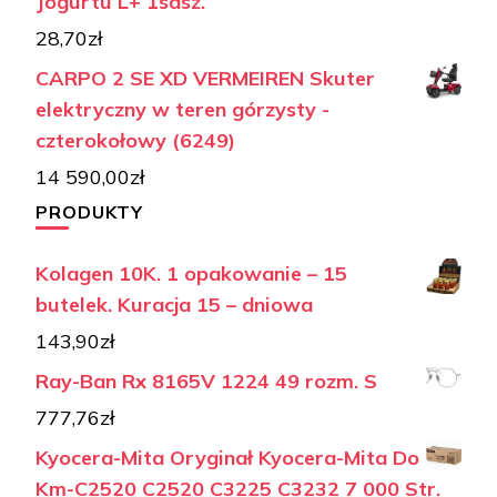
Jogurtu L+ 1sasz.
28,70
zł
CARPO 2 SE XD VERMEIREN Skuter
elektryczny w teren górzysty -
czterokołowy (6249)
14 590,00
zł
PRODUKTY
Kolagen 10K. 1 opakowanie – 15
butelek. Kuracja 15 – dniowa
143,90
zł
Ray-Ban Rx 8165V 1224 49 rozm. S
777,76
zł
Kyocera-Mita Oryginał Kyocera-Mita Do
Km-C2520 C2520 C3225 C3232 7 000 Str.