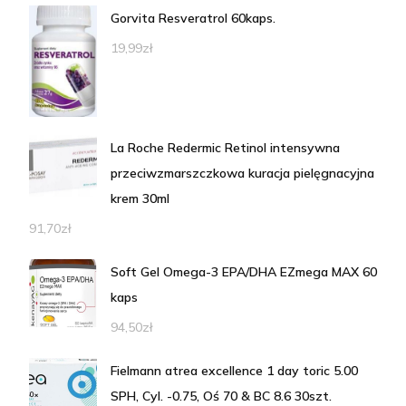
Gorvita Resveratrol 60kaps.
19,99
zł
La Roche Redermic Retinol intensywna
przeciwzmarszczkowa kuracja pielęgnacyjna
krem 30ml
91,70
zł
Soft Gel Omega-3 EPA/DHA EZmega MAX 60
kaps
94,50
zł
Fielmann atrea excellence 1 day toric 5.00
SPH, Cyl. -0.75, Oś 70 & BC 8.6 30szt.