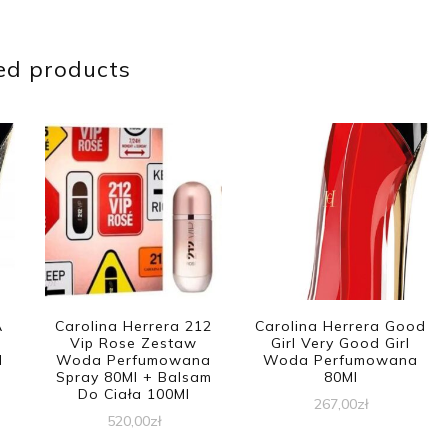
ed products
A
Carolina Herrera 212
Carolina Herrera Good
Vip Rose Zestaw
Girl Very Good Girl
l
Woda Perfumowana
Woda Perfumowana
Spray 80Ml + Balsam
80Ml
Do Ciała 100Ml
267,00
zł
520,00
zł