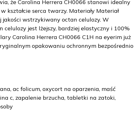
awia, że Carolina Herrera CH0066 stanowi idealny
 w kształcie serca twarzy. Materiały Materiał
 jakości wstrzykiwany octan celulozy. W
elulozy jest lżejszy, bardziej elastyczny i 100%
lary Carolina Herrera CH0066 C1H na eyerim już
w oryginalnym opakowaniu ochronnym bezpośrednio
lana, ac folicum, oxycort na oparzenia, maść
na c, zapalenie brzucha, tabletki na zatoki,
osoby