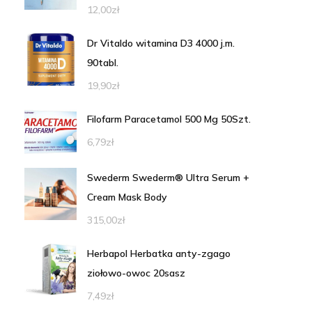
12,00
zł
Dr Vitaldo witamina D3 4000 j.m.
90tabl.
19,90
zł
Filofarm Paracetamol 500 Mg 50Szt.
6,79
zł
Swederm Swederm® Ultra Serum +
Cream Mask Body
315,00
zł
Herbapol Herbatka anty-zgago
ziołowo-owoc 20sasz
7,49
zł