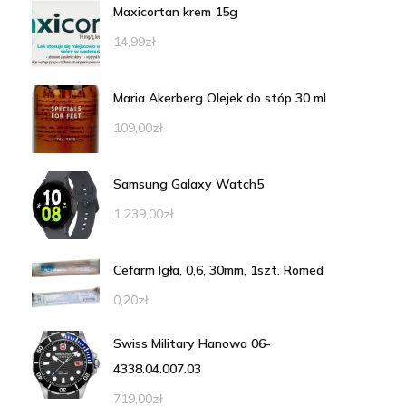
Maxicortan krem 15g
14,99
zł
Maria Akerberg Olejek do stóp 30 ml
109,00
zł
Samsung Galaxy Watch5
1 239,00
zł
Cefarm Igła, 0,6, 30mm, 1szt. Romed
0,20
zł
Swiss Military Hanowa 06-
4338.04.007.03
719,00
zł