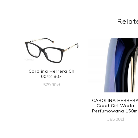
Relat
Carolina Herrera Ch
0042 807
579,90
zł
CAROLINA HERRER
Good Girl Woda
Perfumowana 150m
365,00
zł