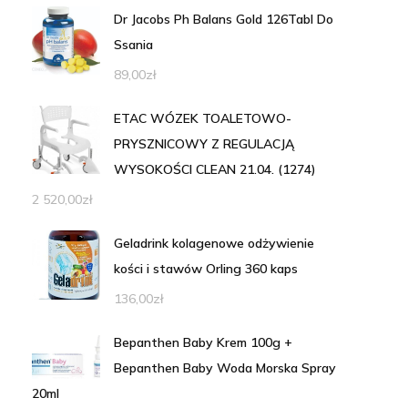
Dr Jacobs Ph Balans Gold 126Tabl Do
Ssania
89,00
zł
ETAC WÓZEK TOALETOWO-
PRYSZNICOWY Z REGULACJĄ
WYSOKOŚCI CLEAN 21.04. (1274)
2 520,00
zł
Geladrink kolagenowe odżywienie
kości i stawów Orling 360 kaps
136,00
zł
Bepanthen Baby Krem 100g +
Bepanthen Baby Woda Morska Spray
20ml