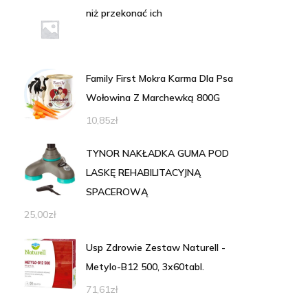
niż przekonać ich
Family First Mokra Karma Dla Psa
Wołowina Z Marchewką 800G
10,85
zł
TYNOR NAKŁADKA GUMA POD
LASKĘ REHABILITACYJNĄ
SPACEROWĄ
25,00
zł
Usp Zdrowie Zestaw Naturell -
Metylo-B12 500, 3x60tabl.
71,61
zł