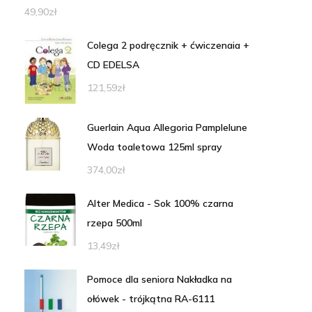
49,90
zł
Colega 2 podręcznik + ćwiczenaia +
CD EDELSA
121,59
zł
Guerlain Aqua Allegoria Pamplelune
Woda toaletowa 125ml spray
374,00
zł
Alter Medica - Sok 100% czarna
rzepa 500ml
13,49
zł
Pomoce dla seniora Nakładka na
ołówek - trójkątna RA-6111