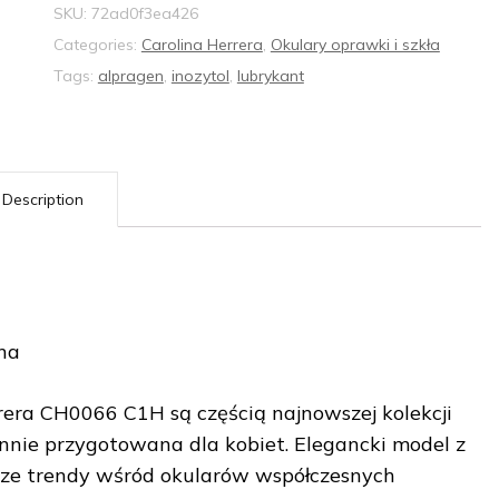
SKU:
72ad0f3ea426
Categories:
Carolina Herrera
,
Okulary oprawki i szkła
Tags:
alpragen
,
inozytol
,
lubrykant
Description
na
rera CH0066 C1H są częścią najnowszej kolekcji
annie przygotowana dla kobiet. Elegancki model z
ze trendy wśród okularów współczesnych