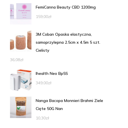
FemiCanna Beauty CBD 1200mg
159,00
zł
3M Coban Opaska elastyczna,
samoprzylepna 2.5cm x 4.5m 5 szt.
Cielisty
36,08
zł
Ihealth Neo Bp5S
349,00
zł
Nanga Bacopa Monnieri Brahmi Ziele
Cięte 50G Nan
10,30
zł