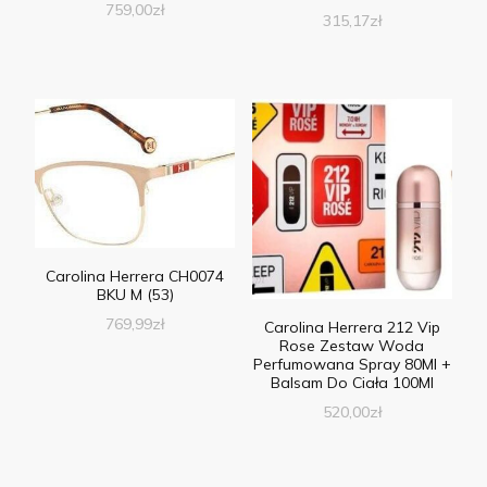
759,00
zł
315,17
zł
Carolina Herrera CH0074
BKU M (53)
769,99
zł
Carolina Herrera 212 Vip
Rose Zestaw Woda
Perfumowana Spray 80Ml +
Balsam Do Ciała 100Ml
520,00
zł