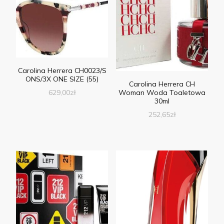
Carolina Herrera CH0023/S
ONS/3X ONE SIZE (55)
Carolina Herrera CH
629,00
zł
Woman Woda Toaletowa
30ml
252,65
zł