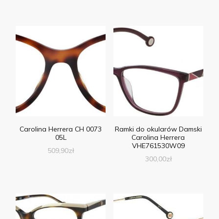
Carolina Herrera CH 0073
Ramki do okularów Damski
05L
Carolina Herrera
VHE761530W09
509,90
zł
300,00
zł