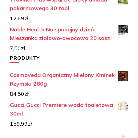
pokarmowego 30 tabl
12,69
zł
Noble Health Na spokojny dzień
Mieszanka ziołowo-owocowa 20 sasz
7,50
zł
PRODUKTY
Cosmoveda Organiczny Mielony Kminek
Rzymski 280g
84,50
zł
Gucci Gucci Premiere woda toaletowa
30ml
159,99
zł