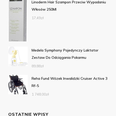
Linoderm Hair Szampon Przeciw Wypadaniu
Włosów 250Ml
17,49
zł
Medela Symphony Pojedynczy Laktator
Zestaw Do Odciągania Pokarmu
89,88
zł
Reha Fund Wózek Inwalidzki Cruiser Active 3
Rf-5
1 748,00
zł
OSTATNIE WPISY