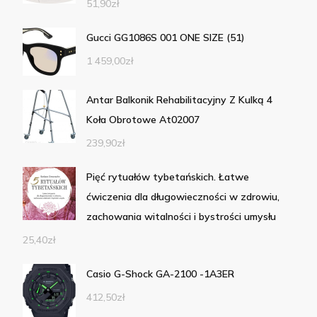
51,90
zł
Gucci GG1086S 001 ONE SIZE (51)
1 459,00
zł
Antar Balkonik Rehabilitacyjny Z Kulką 4
Koła Obrotowe At02007
239,90
zł
Pięć rytuałów tybetańskich. Łatwe
ćwiczenia dla długowieczności w zdrowiu,
zachowania witalności i bystrości umysłu
25,40
zł
Casio G-Shock GA-2100 -1A3ER
412,50
zł