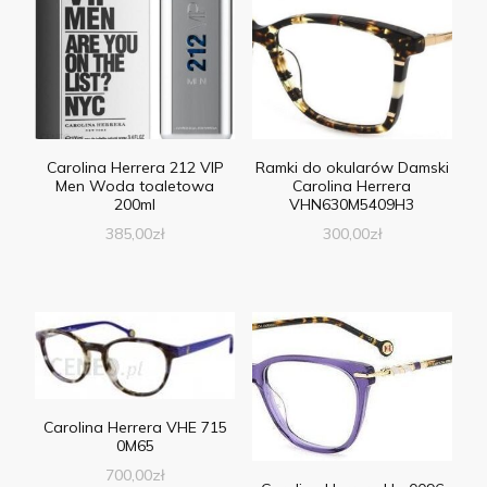
Carolina Herrera 212 VIP
Ramki do okularów Damski
Men Woda toaletowa
Carolina Herrera
200ml
VHN630M5409H3
385,00
zł
300,00
zł
Carolina Herrera VHE 715
0M65
700,00
zł