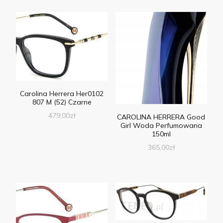
Carolina Herrera Her0102
807 M (52) Czarne
479,00
zł
CAROLINA HERRERA Good
Girl Woda Perfumowana
150ml
365,00
zł