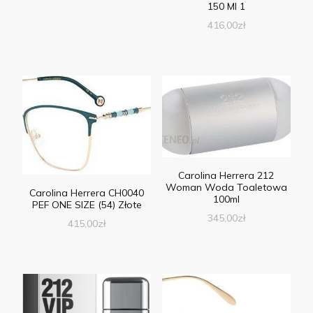
150 Ml 1
416,00
zł
Carolina Herrera 212
Woman Woda Toaletowa
Carolina Herrera CH0040
100ml
PEF ONE SIZE (54) Złote
345,00
zł
415,00
zł