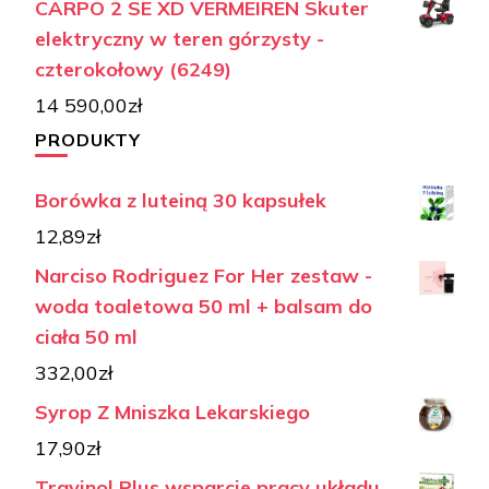
CARPO 2 SE XD VERMEIREN Skuter
elektryczny w teren górzysty -
czterokołowy (6249)
14 590,00
zł
PRODUKTY
Borówka z luteiną 30 kapsułek
12,89
zł
Narciso Rodriguez For Her zestaw -
woda toaletowa 50 ml + balsam do
ciała 50 ml
332,00
zł
Syrop Z Mniszka Lekarskiego
17,90
zł
Travinol Plus wsparcie pracy układu