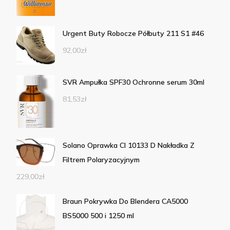
Urgent Buty Robocze Półbuty 211 S1 #46
92,00
zł
SVR Ampułka SPF30 Ochronne serum 30ml
81,53
zł
Solano Oprawka Cl 10133 D Nakładka Z
Filtrem Polaryzacyjnym
229,00
zł
Braun Pokrywka Do Blendera CA5000
BS5000 500 i 1250 ml