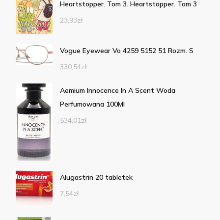
Heartstopper. Tom 3. Heartstopper. Tom 3
23,93
zł
Vogue Eyewear Vo 4259 5152 51 Rozm. S
330,54
zł
Aemium Innocence In A Scent Woda
Perfumowana 100Ml
534,01
zł
Alugastrin 20 tabletek
7,54
zł