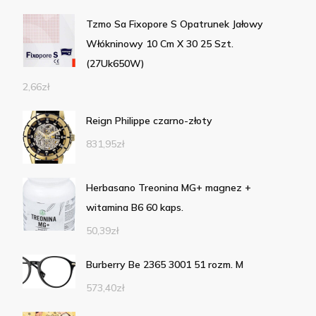
Tzmo Sa Fixopore S Opatrunek Jałowy
Włókninowy 10 Cm X 30 25 Szt.
(27Uk650W)
2,66
zł
Reign Philippe czarno-złoty
831,95
zł
Herbasano Treonina MG+ magnez +
witamina B6 60 kaps.
50,39
zł
Burberry Be 2365 3001 51 rozm. M
573,40
zł