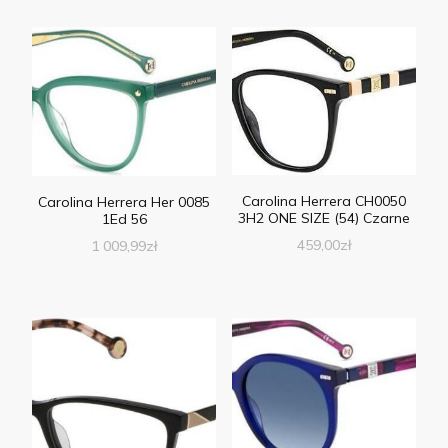
Carolina Herrera CH0050
Carolina Herrera Her 0085
3H2 ONE SIZE (54) Czarne
1Ed 56
459,00
zł
1 009,99
zł