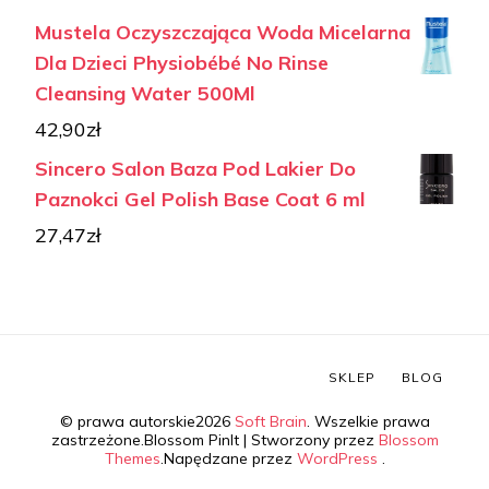
Mustela Oczyszczająca Woda Micelarna
Dla Dzieci Physiobébé No Rinse
Cleansing Water 500Ml
42,90
zł
Sincero Salon Baza Pod Lakier Do
Paznokci Gel Polish Base Coat 6 ml
27,47
zł
SKLEP
BLOG
© prawa autorskie2026
Soft Brain
. Wszelkie prawa
zastrzeżone.
Blossom PinIt | Stworzony przez
Blossom
Themes
.Napędzane przez
WordPress
.