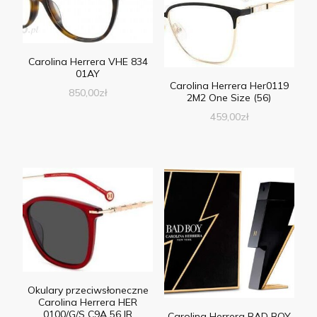
Carolina Herrera VHE 834
01AY
Carolina Herrera Her0119
850,00
zł
2M2 One Size (56)
459,00
zł
Okulary przeciwsłoneczne
Carolina Herrera HER
0100/G/S C9A 56 IR
Carolina Herrera BAD BOY