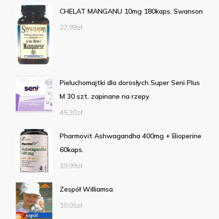
CHELAT MANGANU 10mg 180kaps. Swanson
27,99
zł
Pieluchomajtki dla dorosłych Super Seni Plus
M 30 szt. zapinane na rzepy
45,30
zł
Pharmovit Ashwagandha 400mg + Bioperine
60kaps.
19,99
zł
Zespół Williamsa
10,05
zł