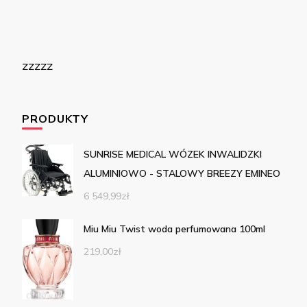
zzzzz
PRODUKTY
SUNRISE MEDICAL WÓZEK INWALIDZKI
ALUMINIOWO - STALOWY BREEZY EMINEO
6 549,99
zł
Miu Miu Twist woda perfumowana 100ml
219,00
zł