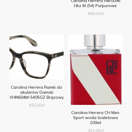
Carolina Herrera Her0096
Hkz M (54) Purpurowe
499,00
zł
Carolina Herrera Ramki do
okularów Damski
VHN604M-5405GZ Brązowy
455,00
zł
Carolina Herrera CH Men
Sport woda toaletowa
100ml
161,00
zł