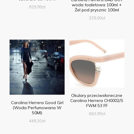
woda toaletowa 100ml +
819,99
zł
Żel pod prysznic 100ml
329,00
zł
Okulary przeciwsłoneczne
Carolina Herrera CH0002/S
Carolina Herrera Good Girl
FWM 53 FF
(Woda Perfumowana W
50Ml)
663,99
zł
448,30
zł