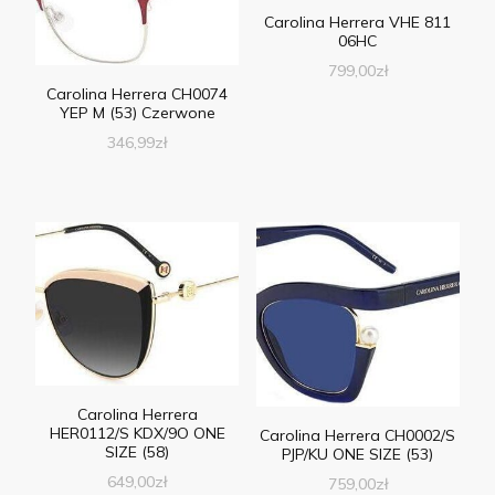
Carolina Herrera VHE 811
06HC
799,00
zł
Carolina Herrera CH0074
YEP M (53) Czerwone
346,99
zł
Carolina Herrera
HER0112/S KDX/9O ONE
Carolina Herrera CH0002/S
SIZE (58)
PJP/KU ONE SIZE (53)
649,00
zł
759,00
zł