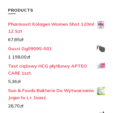
PRODUCTS
Pharmovit Kolagen Women Shot 120ml
12 Szt
67,85
zł
Gucci Gg0909S-001
1 198,00
zł
Test ciążowy HCG płytkowy APTEO
CARE 1szt.
5,36
zł
Sun & Foods Bakterie Do Wytwarzania
Jogurtu L+ 1sasz.
28,70
zł