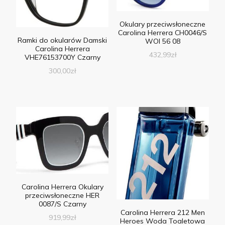
Okulary przeciwsłoneczne
Carolina Herrera CH0046/S
Ramki do okularów Damski
WOI 56 08
Carolina Herrera
432,99
zł
VHE76153700Y Czarny
300,00
zł
Carolina Herrera Okulary
przeciwsłoneczne HER
0087/S Czarny
Carolina Herrera 212 Men
919,99
zł
Heroes Woda Toaletowa