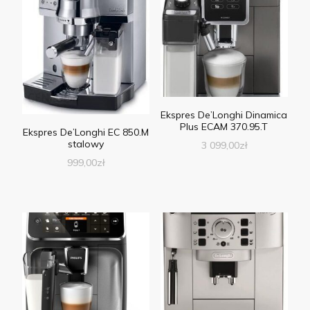
Ekspres De’Longhi Dinamica
Plus ECAM 370.95.T
Ekspres De’Longhi EC 850.M
stalowy
3 099,00
zł
999,00
zł