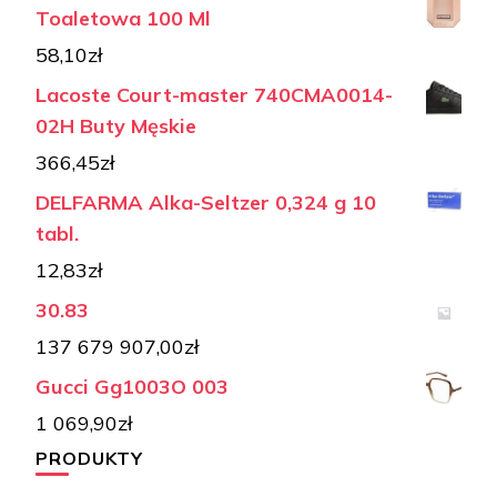
Toaletowa 100 Ml
58,10
zł
Lacoste Court-master 740CMA0014-
02H Buty Męskie
366,45
zł
DELFARMA Alka-Seltzer 0,324 g 10
tabl.
12,83
zł
30.83
137 679 907,00
zł
Gucci Gg1003O 003
1 069,90
zł
PRODUKTY