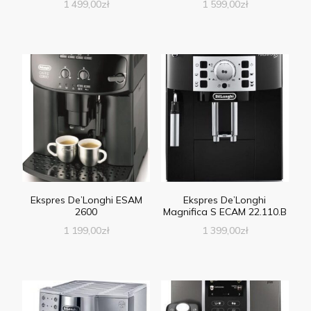
1 499,00
zł
1 599,00
zł
Ekspres De’Longhi ESAM
Ekspres De’Longhi
2600
Magnifica S ECAM 22.110.B
1 199,00
zł
1 399,00
zł