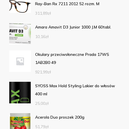
Ray-Ban Rx 7211 2012 52 rozm. M
311,89
zł
Amara Amavit D3 Junior 1000 J.M 60tabl.
10,16
zł
Okulary przeciwsłoneczne Prada 17WS
1AB2B0 49
921,99
zł
SYOSS Max Hold Styling Lakier do włosów
400 ml
25,00
zł
Acerola Duo proszek 200g
51,79
zł