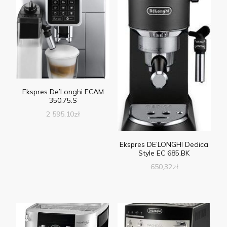
Ekspres De’Longhi ECAM
350.75.S
2 595,10
zł
Ekspres DE’LONGHI Dedica
Style EC 685.BK
650,32
zł