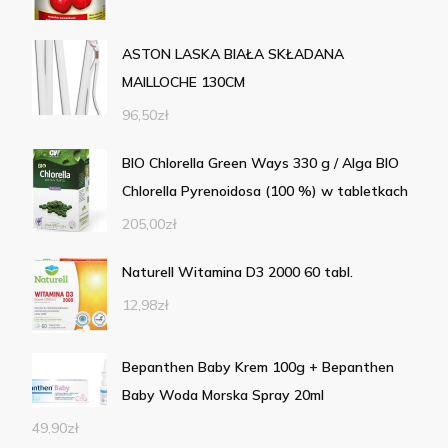
ASTON LASKA BIAŁA SKŁADANA
MAILLOCHE 130CM
96,50
zł
BIO Chlorella Green Ways 330 g / Alga BIO
Chlorella Pyrenoidosa (100 %) w tabletkach
205,00
zł
Naturell Witamina D3 2000 60 tabl.
12,98
zł
Bepanthen Baby Krem 100g + Bepanthen
Baby Woda Morska Spray 20ml
49,90
zł