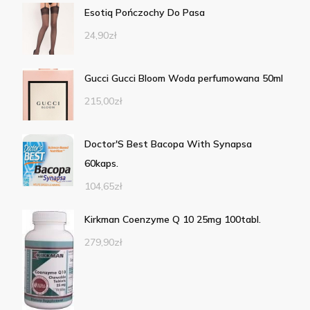
Esotiq Pończochy Do Pasa
24,90
zł
Gucci Gucci Bloom Woda perfumowana 50ml
215,00
zł
Doctor'S Best Bacopa With Synapsa
60kaps.
104,65
zł
Kirkman Coenzyme Q 10 25mg 100tabl.
279,90
zł