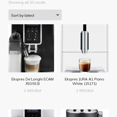
Showing all 20 results
Ekspres De’Longhi ECAM
Ekspres JURA A1 Piano
350.55.B
White (15171)
2 449,00
zł
2 999,00
zł