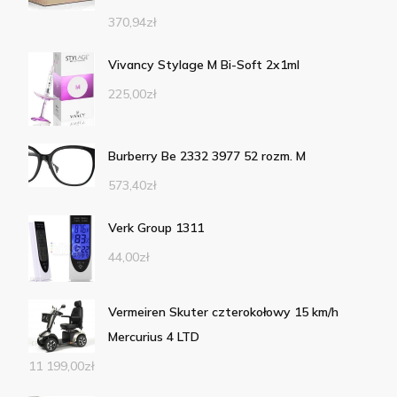
370,94
zł
Vivancy Stylage M Bi-Soft 2x1ml
225,00
zł
Burberry Be 2332 3977 52 rozm. M
573,40
zł
Verk Group 1311
44,00
zł
Vermeiren Skuter czterokołowy 15 km/h
Mercurius 4 LTD
11 199,00
zł