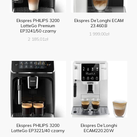
Ekspres PHILIPS 3200
Ekspres De’Longhi ECAM
LatteGo Premium
23.460.B
EP3241/50 czarny
1 999,00
zł
2 185,01
zł
Ekspres PHILIPS 3200
Ekspres De’Longhi
LatteGo EP3221/40 czarny
ECAM220.20.W