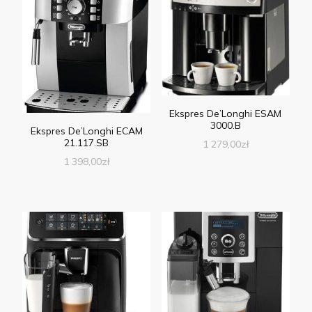
Ekspres De’Longhi ESAM
3000.B
Ekspres De’Longhi ECAM
21.117.SB
1 279,00
zł
1 398,00
zł