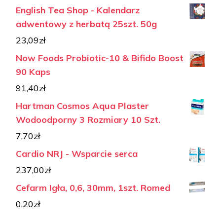
English Tea Shop - Kalendarz
adwentowy z herbatą 25szt. 50g
23,09
zł
Now Foods Probiotic-10 & Bifido Boost
90 Kaps
91,40
zł
Hartman Cosmos Aqua Plaster
Wodoodporny 3 Rozmiary 10 Szt.
7,70
zł
Cardio NRJ - Wsparcie serca
237,00
zł
Cefarm Igła, 0,6, 30mm, 1szt. Romed
0,20
zł