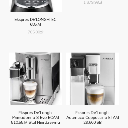
1 879,99
zł
Ekspres DE’LONGHI EC
685.M
705,00
zł
Ekspres De’Longhi
Ekspres De’Longhi
Primadonna S Evo ECAM
Autentica Cappuccino ETAM
510.55.M Stal Nierdzewna
29.660.SB