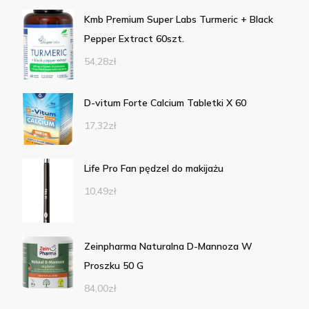
Kmb Premium Super Labs Turmeric + Black
Pepper Extract 60szt.
54,28
zł
D-vitum Forte Calcium Tabletki X 60
17,32
zł
Life Pro Fan pędzel do makijażu
10,49
zł
Zeinpharma Naturalna D-Mannoza W
Proszku 50 G
84,00
zł