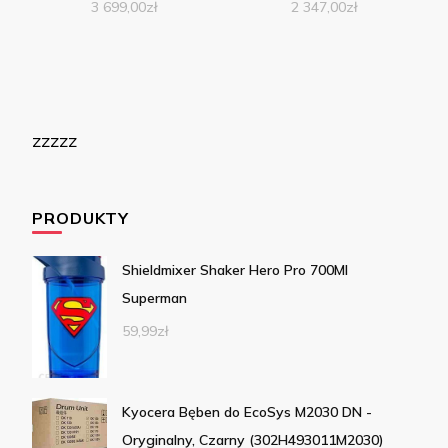
3 699,00
zł
2 347,00
zł
zzzzz
PRODUKTY
Shieldmixer Shaker Hero Pro 700Ml
Superman
59,99
zł
Kyocera Bęben do EcoSys M2030 DN -
Oryginalny, Czarny (302H493011M2030)