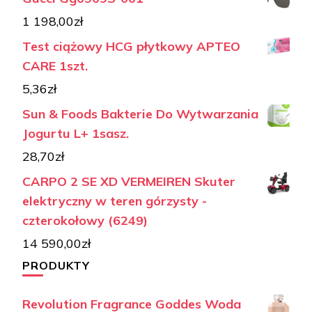
1 198,00
zł
Test ciążowy HCG płytkowy APTEO
CARE 1szt.
5,36
zł
Sun & Foods Bakterie Do Wytwarzania
Jogurtu L+ 1sasz.
28,70
zł
CARPO 2 SE XD VERMEIREN Skuter
elektryczny w teren górzysty -
czterokołowy (6249)
14 590,00
zł
PRODUKTY
Revolution Fragrance Goddes Woda