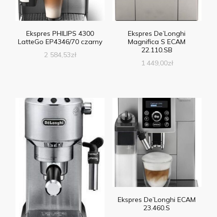
Ekspres PHILIPS 4300
Ekspres De’Longhi
LatteGo EP4346/70 czarny
Magnifica S ECAM
22.110.SB
2 584,53
zł
1 449,00
zł
Ekspres De’Longhi ECAM
23.460.S