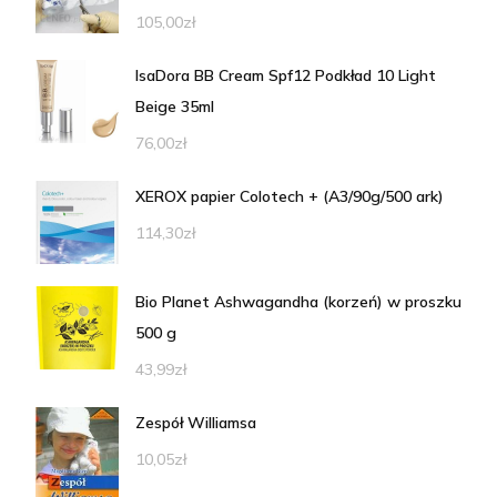
105,00
zł
IsaDora BB Cream Spf12 Podkład 10 Light
Beige 35ml
76,00
zł
XEROX papier Colotech + (A3/90g/500 ark)
114,30
zł
Bio Planet Ashwagandha (korzeń) w proszku
500 g
43,99
zł
Zespół Williamsa
10,05
zł