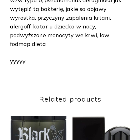
wzw typu b, pseudomonas aeruginosa jak
wytępić tą bakterię, jakie sa objawy
wyrostka, przyczyny zapalenia krtani,
alergoff, katar u dziecka w nocy,
podwyższone monocyty we krwi, low
fodmap dieta
yyyyy
Related products