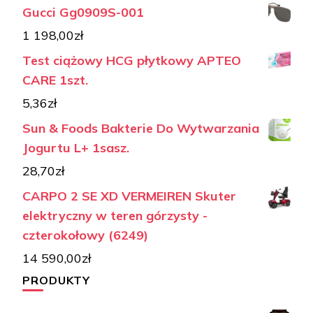
Gucci Gg0909S-001
1 198,00
zł
Test ciążowy HCG płytkowy APTEO
CARE 1szt.
5,36
zł
Sun & Foods Bakterie Do Wytwarzania
Jogurtu L+ 1sasz.
28,70
zł
CARPO 2 SE XD VERMEIREN Skuter
elektryczny w teren górzysty -
czterokołowy (6249)
14 590,00
zł
PRODUKTY