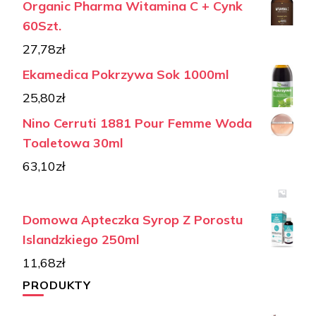
Organic Pharma Witamina C + Cynk
60Szt.
27,78
zł
Ekamedica Pokrzywa Sok 1000ml
25,80
zł
Nino Cerruti 1881 Pour Femme Woda
Toaletowa 30ml
63,10
zł
Domowa Apteczka Syrop Z Porostu
Islandzkiego 250ml
11,68
zł
PRODUKTY