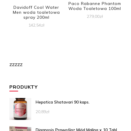
Paco Rabanne Phantom
Davidoff Cool Water
Woda Toaletowa 100ml
Men woda toaletowa
279,00
zł
spray 200ml
142,54
zł
zzzzz
PRODUKTY
Hepatica Shatavari 90 kaps.
20,89
zł
Diagnosis Prawoślaz Miód Malina x 10 Tabl