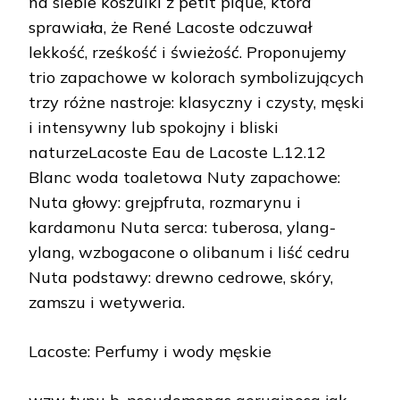
na siebie koszulki z petit piqué, która
sprawiała, że René Lacoste odczuwał
lekkość, rześkość i świeżość. Proponujemy
trio zapachowe w kolorach symbolizujących
trzy różne nastroje: klasyczny i czysty, męski
i intensywny lub spokojny i bliski
naturzeLacoste Eau de Lacoste L.12.12
Blanc woda toaletowa Nuty zapachowe:
Nuta głowy: grejpfruta, rozmarynu i
kardamonu Nuta serca: tuberosa, ylang-
ylang, wzbogacone o olibanum i liść cedru
Nuta podstawy: drewno cedrowe, skóry,
zamszu i wetyweria.
Lacoste: Perfumy i wody męskie