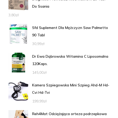
Do Ssania
3,80
zł
Sfd Suplement Dla Mężczyzn Saw Palmetto
90 Tabl
30,99
zł
Dr Ewa Dąbrowska Witamina C Liposomalna
120Kaps.
145,00
zł
Kamera Szpiegowska Mini Szpieg Ahd-M Hd-
Cvi Hd-Tvi
199,99
zł
Reh4Mat Odciążająca orteza podrzepkowa