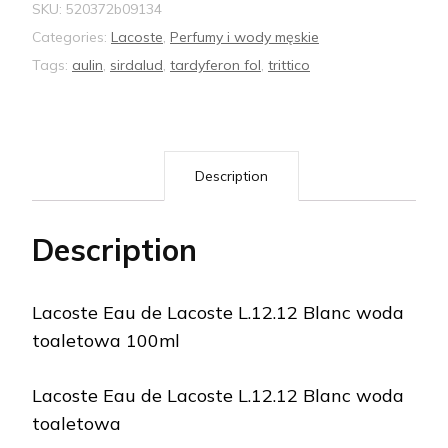
SKU:
520372b09134
Categories:
Lacoste
,
Perfumy i wody męskie
Tags:
aulin
,
sirdalud
,
tardyferon fol
,
trittico
Description
Description
Lacoste Eau de Lacoste L.12.12 Blanc woda
toaletowa 100ml
Lacoste Eau de Lacoste L.12.12 Blanc woda
toaletowa