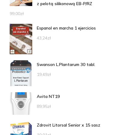
z pelotą silikonową EB-P/RZ
99,00
zł
Espanol en marcha 1 ejercicios
43,24
zł
Swanson L.Plantarum 30 tabl.
19,49
zł
Avita NT19
89,95
zł
Zdrovit Litorsal Senior x 15 sasz