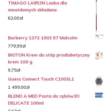
TIMAGO LA853N Laska dla
niewidomych składana
62,00
zł
Burberry 1372 1003 57 Malcolm
779,99
zł
BIOTON Krem do stóp prodiabetyczny
krem 100 g
9,75
zł
Guess Connect Touch C1003L1
1 499,00
zł
BLEND A MED Pasta do zębów3D
DELICATE 100ml