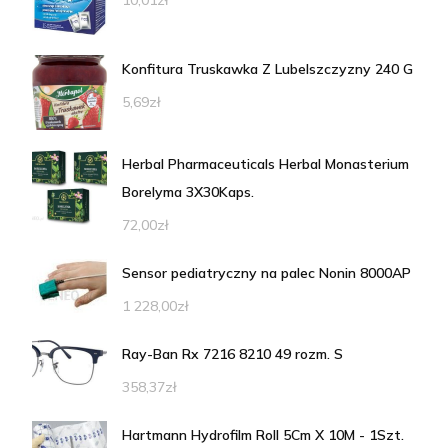
10,01
zł
Konfitura Truskawka Z Lubelszczyzny 240 G
5,69
zł
Herbal Pharmaceuticals Herbal Monasterium
Borelyma 3X30Kaps.
72,00
zł
Sensor pediatryczny na palec Nonin 8000AP
1 228,00
zł
Ray-Ban Rx 7216 8210 49 rozm. S
358,37
zł
Hartmann Hydrofilm Roll 5Cm X 10M - 1Szt.