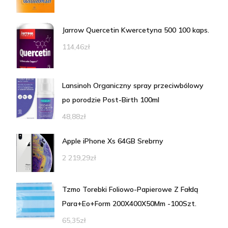
Jarrow Quercetin Kwercetyna 500 100 kaps.
114,46
zł
Lansinoh Organiczny spray przeciwbólowy
po porodzie Post-Birth 100ml
48,88
zł
Apple iPhone Xs 64GB Srebrny
2 219,29
zł
Tzmo Torebki Foliowo-Papierowe Z Fałdą
Para+Eo+Form 200X400X50Mm -100Szt.
65,35
zł