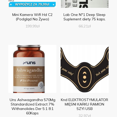
Mini Kamera Wifi Hd C2
Lab One N°1 Deep Sleep
(Podgląd Na Żywo)
Suplement diety 75 kaps.
199,99
zł
66,21
zł
Uns Ashwagandha 570Mg
Knd ELEKTROSTYMULATOR
Standardized Extract 7%
MIĘSNI KARKU RAMION
Withanolides Der 5:1 8:1
SZYI USB
60Kaps
32,97
zł