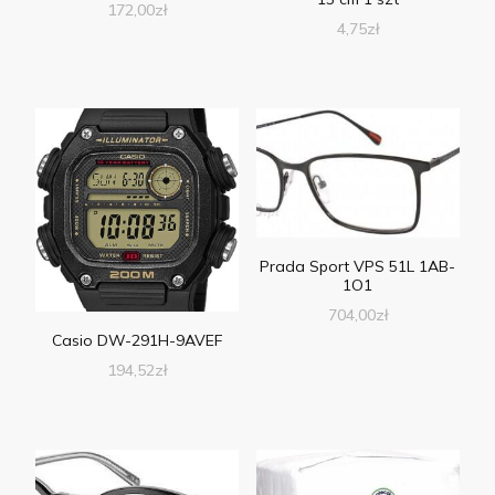
172,00
zł
4,75
zł
Prada Sport VPS 51L 1AB-
1O1
704,00
zł
Casio DW-291H-9AVEF
194,52
zł