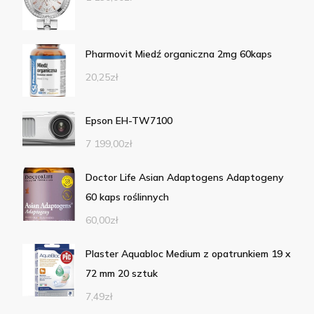
Pharmovit Miedź organiczna 2mg 60kaps
20,25
zł
Epson EH-TW7100
7 199,00
zł
Doctor Life Asian Adaptogens Adaptogeny
60 kaps roślinnych
60,00
zł
Plaster Aquabloc Medium z opatrunkiem 19 x
72 mm 20 sztuk
7,49
zł