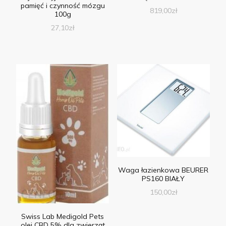
pamięć i czynność mózgu
819,00
zł
100g
27,10
zł
Waga łazienkowa BEURER
PS160 BIAŁY
150,00
zł
Swiss Lab Medigold Pets
olej CBD 5% dla zwierząt