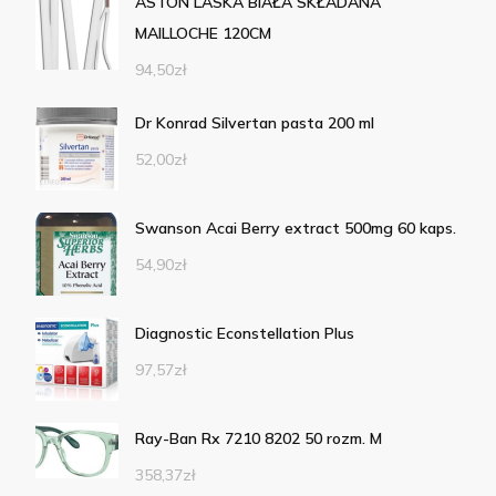
ASTON LASKA BIAŁA SKŁADANA
MAILLOCHE 120CM
94,50
zł
Dr Konrad Silvertan pasta 200 ml
52,00
zł
Swanson Acai Berry extract 500mg 60 kaps.
54,90
zł
Diagnostic Econstellation Plus
97,57
zł
Ray-Ban Rx 7210 8202 50 rozm. M
358,37
zł