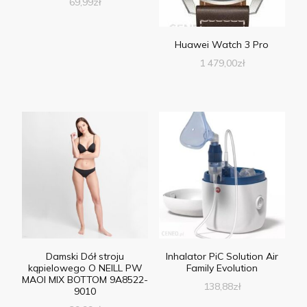
69,99
zł
Huawei Watch 3 Pro
1 479,00
zł
Damski Dół stroju
Inhalator PiC Solution Air
kąpielowego O NEILL PW
Family Evolution
MAOI MIX BOTTOM 9A8522-
138,88
zł
9010