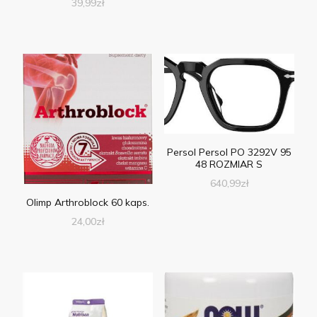
39,99
zł
Persol Persol PO 3292V 95
48 ROZMIAR S
640,99
zł
Olimp Arthroblock 60 kaps.
24,00
zł