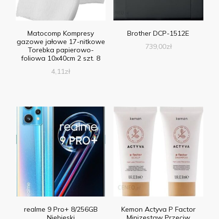
Matocomp Kompresy
Brother DCP-1512E
gazowe jałowe 17-nitkowe
739,00
zł
Torebka papierowo-
foliowa 10x40cm 2 szt. 8
4,11
zł
realme 9 Pro+ 8/256GB
Kemon Actyva P Factor
Niebieski
Minizestaw Przeciw