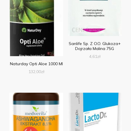
Sanlife Sp. Z O.O. Glukoza+
Dojrzała Malina 75G
4,61
zł
Naturday Opti Aloe 1000 Ml
132,00
zł