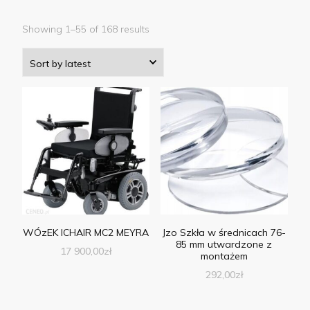
Showing 1–55 of 168 results
WÓzEK ICHAIR MC2 MEYRA
Jzo Szkła w średnicach 76-
85 mm utwardzone z
17 900,00
zł
montażem
292,00
zł