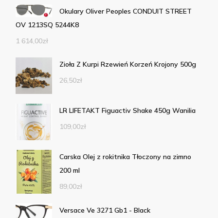
Okulary Oliver Peoples CONDUIT STREET
OV 1213SQ 5244K8
1 614,00
zł
Zioła Z Kurpi Rzewień Korzeń Krojony 500g
26,50
zł
LR LIFETAKT Figuactiv Shake 450g Wanilia
109,00
zł
Carska Olej z rokitnika Tłoczony na zimno
200 ml
89,00
zł
Versace Ve 3271 Gb1 - Black