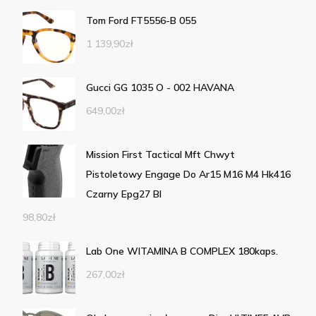
Tom Ford FT5556-B 055
1 139,90
zł
Gucci GG 1035 O - 002 HAVANA
649,00
zł
Mission First Tactical Mft Chwyt
Pistoletowy Engage Do Ar15 M16 M4 Hk416
Czarny Epg27 Bl
98,80
zł
Lab One WITAMINA B COMPLEX 180kaps.
267,00
zł