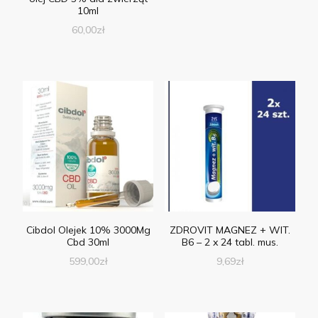
10ml
60,00
zł
Cibdol Olejek 10% 3000Mg
ZDROVIT MAGNEZ + WIT.
Cbd 30ml
B6 – 2 x 24 tabl. mus.
599,00
zł
9,69
zł