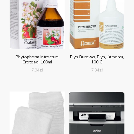
Phytopharm Intractum
Plyn Burowa, Plyn, (Amara),
Crataegi 100ml
100 G
7,94
zł
7,34
zł