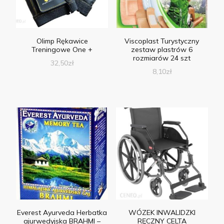
Olimp Rękawice
Viscoplast Turystyczny
Treningowe One +
zestaw plastrów 6
rozmiarów 24 szt
32,50
zł
8,10
zł
Everest Ayurveda Herbatka
WÓZEK INWALIDZKI
ajurwedyjska BRAHMI –
RĘCZNY CELTA