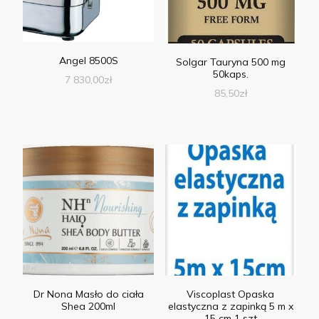
Angel 8500S
Solgar Tauryna 500 mg
50kaps.
7 830,00
zł
85,50
zł
Dr Nona Masło do ciała
Viscoplast Opaska
Shea 200ml
elastyczna z zapinką 5 m x
15 cm 1 szt