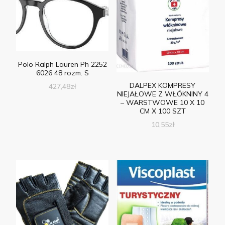
Polo Ralph Lauren Ph 2252
6026 48 rozm. S
DALPEX KOMPRESY
427,48
zł
NIEJAŁOWE Z WŁÓKNINY 4
– WARSTWOWE 10 X 10
CM X 100 SZT
10,55
zł