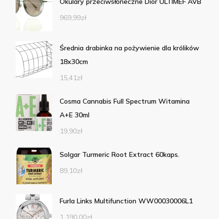
Okulary przeciwsłoneczne Dior ULTIMEF AVB
969,99
zł
Średnia drabinka na pożywienie dla królików
18x30cm
15,41
zł
Cosma Cannabis Full Spectrum Witamina
A+E 30ml
19,90
zł
Solgar Turmeric Root Extract 60kaps.
89,10
zł
Furla Links Multifunction WW00030006L1
1 190,00
zł