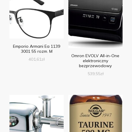
Emporio Armani Ea 1139
3001 55 rozm. M
Omron EVOLV All-in-One
401,61
zł
elektroniczny
bezprzewodowy
539,55
zł