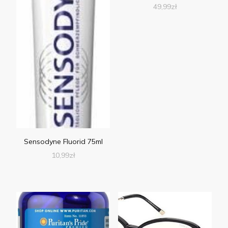
49,99
zł
Sensodyne Fluorid 75ml
10,99
zł