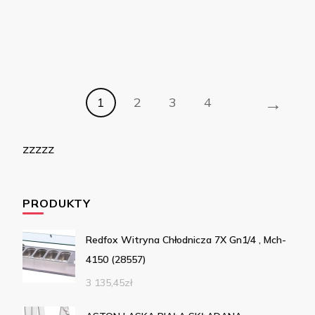
→
1
2
3
4
zzzzz
PRODUKTY
Redfox Witryna Chłodnicza 7X Gn1/4 , Mch-
4150 (28557)
3 135,45
zł