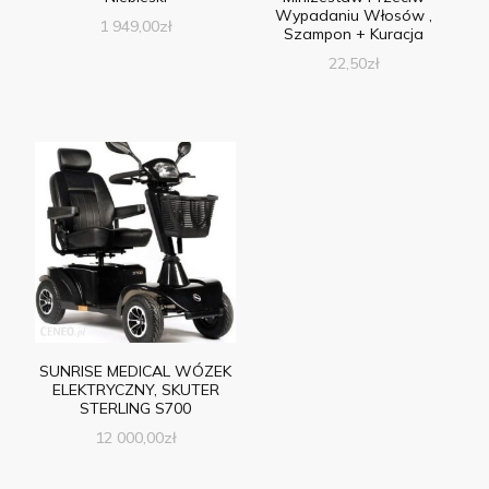
Wypadaniu Włosów ,
1 949,00
zł
Szampon + Kuracja
22,50
zł
SUNRISE MEDICAL WÓZEK
ELEKTRYCZNY, SKUTER
STERLING S700
12 000,00
zł