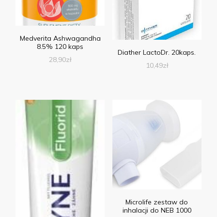
Medverita Ashwagandha
8.5% 120 kaps
Diather LactoDr. 20kaps.
28,90
zł
10,49
zł
Microlife zestaw do
inhalacji do NEB 1000