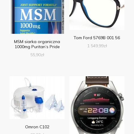
Tom Ford 5769B 001 56
MSM siarka organiczna
1 549,99
zł
1000mg Puritan’s Pride
55,90
zł
Omron C102