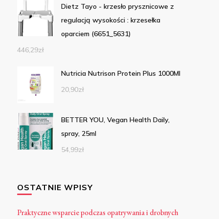
Dietz Tayo - krzesło prysznicowe z
regulacją wysokości : krzesełka
oparciem (6651_5631)
446,29
zł
Nutricia Nutrison Protein Plus 1000Ml
20,90
zł
BETTER YOU, Vegan Health Daily,
spray, 25ml
54,99
zł
OSTATNIE WPISY
Praktyczne wsparcie podczas opatrywania i drobnych