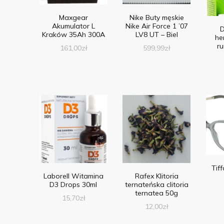
Maxgear
Nike Buty męskie
Akumulator L
Nike Air Force 1 ’07
D
Kraków 35Ah 300A
LV8 UT – Biel
he
ru
161,00
zł
599,99
zł
Tif
Laborell Witamina
Rafex Klitoria
D3 Drops 30ml
ternateńska clitoria
ternatea 50g
15,70
zł
12,00
zł