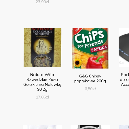
23,90
zł
Natura Wita
Roc
G&G Chipsy
Szwedzkie Zioła
do o
paprykowe 200g
Gorzkie na Nalewkę
Acc
6,50
zł
90,2g
17,86
zł