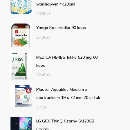
waniliowym 4x200ml
20,90
zł
Yango Kozieradka 90 kaps
27,36
zł
MEDICA HERBS Jukka 520 mg 60
kaps
22,49
zł
Plaster Aquabloc Medium z
opatrunkiem 19 x 72 mm 20 sztuk
7,49
zł
LG G8X ThinQ Czarny 6/128GB
Czarny