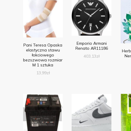
Emporio Armani
Pani Teresa Opaska
Renato AR11186
elastyczna stawu
Herb
łokciowego
Ner
403,13
zł
bezszwowa rozmiar
M 1 sztuka
13,99
zł