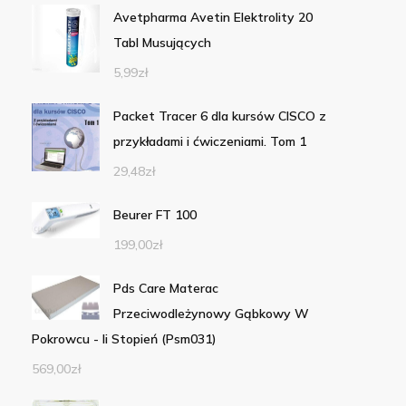
Avetpharma Avetin Elektrolity 20
Tabl Musujących
5,99
zł
Packet Tracer 6 dla kursów CISCO z
przykładami i ćwiczeniami. Tom 1
29,48
zł
Beurer FT 100
199,00
zł
Pds Care Materac
Przeciwodleżynowy Gąbkowy W
Pokrowcu - Ii Stopień (Psm031)
569,00
zł