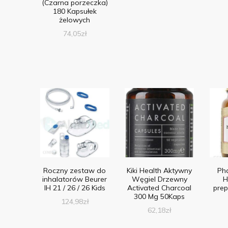
(Czarna porzeczka)
180 Kapsułek
żelowych
74,05
zł
Roczny zestaw do
Kiki Health Aktywny
Ph
inhalatorów Beurer
Węgiel Drzewny
H
IH 21 / 26 / 26 Kids
Activated Charcoal
prep
300 Mg 50Kaps
124,98
zł
62,18
zł