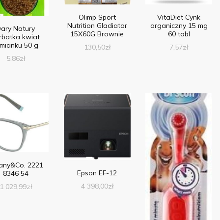
Olimp Sport
VitaDiet Cynk
Nutrition Gladiator
organiczny 15 mg
ary Natury
15X60G Brownie
60 tabl
rbatka kwiat
mianku 50 g
130,50
zł
7,57
zł
5,86
zł
fany&Co. 2221
Epson EF-12
8346 54
4 398,00
zł
1 029,99
zł