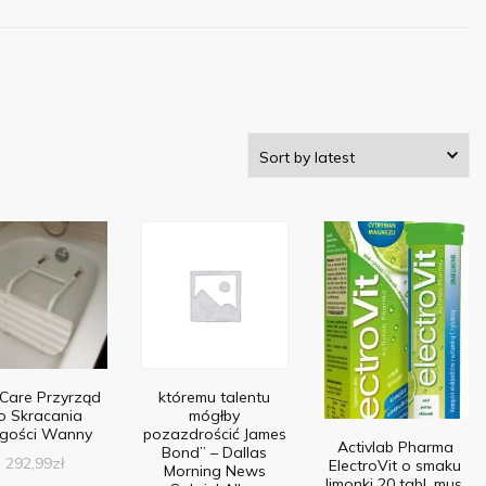
Care Przyrząd
któremu talentu
o Skracania
mógłby
ugości Wanny
pozazdrościć James
Activlab Pharma
Bond” – Dallas
292,99
zł
ElectroVit o smaku
Morning News
limonki 20 tabl. mus.