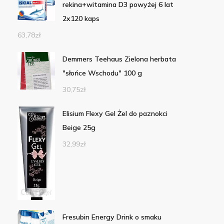
rekina+witamina D3 powyżej 6 lat
2x120 kaps
63,78
zł
Demmers Teehaus Zielona herbata
"słońce Wschodu" 100 g
30,75
zł
Elisium Flexy Gel Żel do paznokci
Beige 25g
32,99
zł
Fresubin Energy Drink o smaku