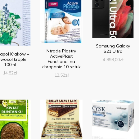
Samsung Galaxy
Ntrade Plastry
S21 Ultra
apol Kraków –
ActivePlast
wosol krople
4 898,00
zł
Functional na
100ml
chrapanie 10 sztuk
14,82
zł
12,52
zł