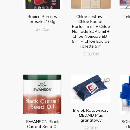
Bobica Burak w
Chloe zestaw –
Tel
proszku 100g
Chloe Eau de
Parfum 5 ml + Chloe
27,70
zł
Nomade EDP 5 ml +
Chloe Nomade EDT
5 ml + Chloe Eau de
Toilette 5 ml
233,00
zł
Brelok Ratowniczy
MEDAID Plus
granatowy
SWANSON Black
SOH
Currant Seed Oil
d
22,00
zł