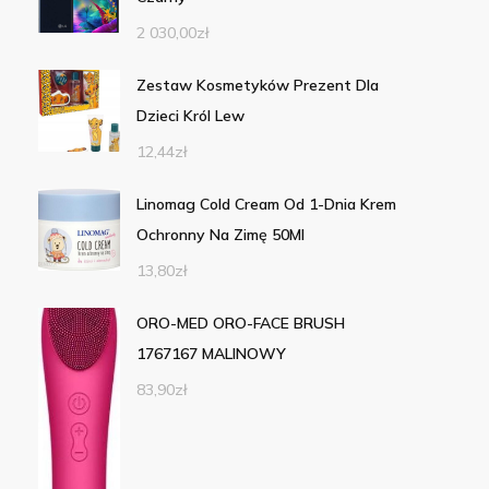
2 030,00
zł
Zestaw Kosmetyków Prezent Dla
Dzieci Król Lew
12,44
zł
Linomag Cold Cream Od 1-Dnia Krem
Ochronny Na Zimę 50Ml
13,80
zł
ORO-MED ORO-FACE BRUSH
1767167 MALINOWY
83,90
zł