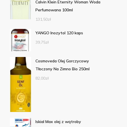
Calvin Klein Eternity Woman Woda
Perfumowana 100ml
131,50
zł
YANGO Inozytol 120 kaps
39,75
zł
Cosmoveda Olej Gorczycowy
Tłoczony Na Zimno Bio 250ml
82,00
zł
Iskial Max olej z wątroby