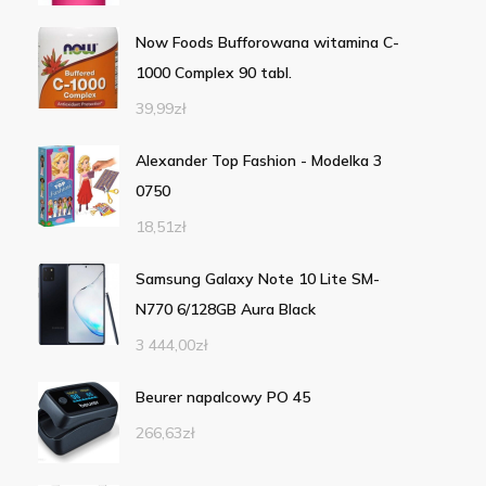
Now Foods Bufforowana witamina C-
1000 Complex 90 tabl.
39,99
zł
Alexander Top Fashion - Modelka 3
0750
18,51
zł
Samsung Galaxy Note 10 Lite SM-
N770 6/128GB Aura Black
3 444,00
zł
Beurer napalcowy PO 45
266,63
zł