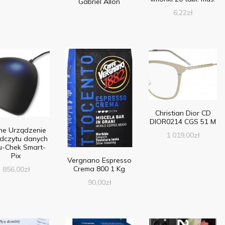
Gabriel Allon
6,22
zł
Christian Dior CD
DIOR0214 CGS 51 M
he Urządzenie
1 019,00
zł
dczytu danych
u-Chek Smart-
Pix
Vergnano Espresso
Crema 800 1 Kg
856,00
zł
90,00
zł