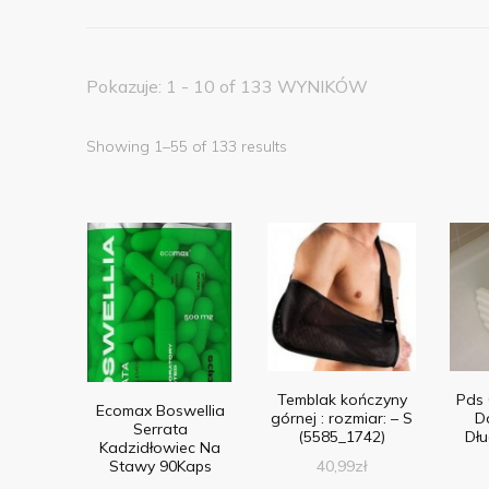
Pokazuje: 1 - 10 of 133 WYNIKÓW
Showing 1–55 of 133 results
Temblak kończyny
Pds 
Ecomax Boswellia
górnej : rozmiar: – S
D
Serrata
(5585_1742)
Dł
Kadzidłowiec Na
Stawy 90Kaps
40,99
zł