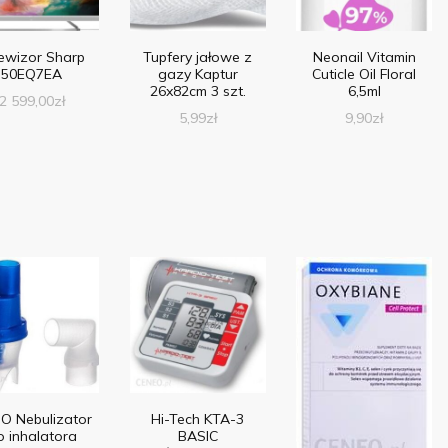
ewizor Sharp
Tupfery jałowe z
Neonail Vitamin
50EQ7EA
gazy Kaptur
Cuticle Oil Floral
26x82cm 3 szt.
6,5ml
2 599,00
zł
5,99
zł
9,90
zł
O Nebulizator
Hi-Tech KTA-3
o inhalatora
BASIC