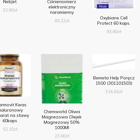
NebJet
Ciśnieniomierz
elektroniczny
22,90
zł
naramienny
Oxybiane Cell
83,22
zł
Protect 60 kaps.
93,80
zł
Bemeta Help Poręcz
1500 (301101503)
314,63
zł
armovit Kwas
ialuronowy
Chemworld Oliwa
arat na stawy
Magnezowa Olejek
60kaps
Magnezowy 50%
1000Ml
52,15
zł
23,00
zł