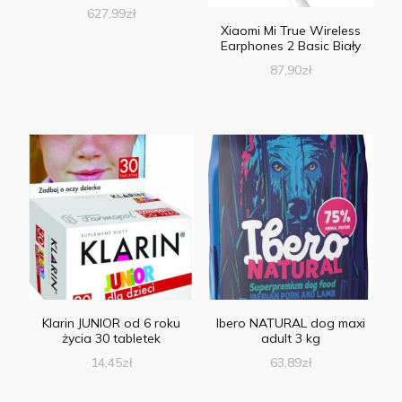
627,99
zł
Xiaomi Mi True Wireless
Earphones 2 Basic Biały
87,90
zł
Klarin JUNIOR od 6 roku
Ibero NATURAL dog maxi
życia 30 tabletek
adult 3 kg
14,45
zł
63,89
zł