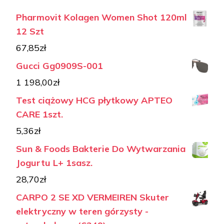
Pharmovit Kolagen Women Shot 120ml
12 Szt
67,85
zł
Gucci Gg0909S-001
1 198,00
zł
Test ciążowy HCG płytkowy APTEO
CARE 1szt.
5,36
zł
Sun & Foods Bakterie Do Wytwarzania
Jogurtu L+ 1sasz.
28,70
zł
CARPO 2 SE XD VERMEIREN Skuter
elektryczny w teren górzysty -