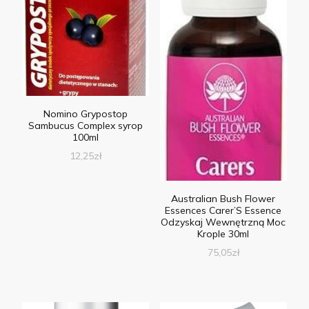
Nomino Grypostop
Sambucus Complex syrop
100ml
12,25
zł
Australian Bush Flower
Essences Carer’S Essence
Odzyskaj Wewnętrzną Moc
Krople 30ml
75,05
zł