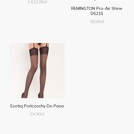
1 612,00
zł
REMINGTON Pro-Air Shine
D5215
99,00
zł
Esotiq Pończochy Do Pasa
24,90
zł