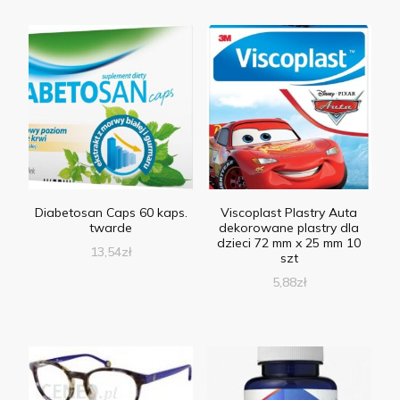
Diabetosan Caps 60 kaps.
Viscoplast Plastry Auta
twarde
dekorowane plastry dla
dzieci 72 mm x 25 mm 10
13,54
zł
szt
5,88
zł