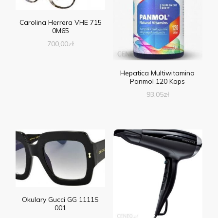
Carolina Herrera VHE 715
0M65
700,00
zł
Hepatica Multiwitamina
Panmol 120 Kaps
93,05
zł
Okulary Gucci GG 1111S
001