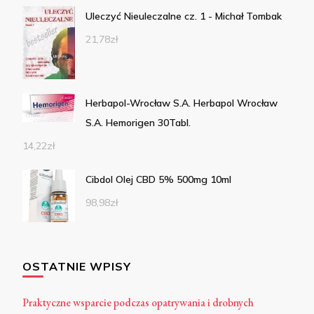
Uleczyć Nieuleczalne cz. 1 - Michał Tombak
21,78
zł
Herbapol-Wrocław S.A. Herbapol Wrocław
S.A. Hemorigen 30Tabl.
14,22
zł
Cibdol Olej CBD 5% 500mg 10ml
98,98
zł
OSTATNIE WPISY
Praktyczne wsparcie podczas opatrywania i drobnych