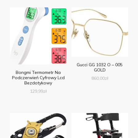
Gucci GG 1032 O – 005
GOLD
Bongmi Termometr Na
Podczerwień Cyfrowy Lcd
860,00
zł
Bezdotykowy
129,99
zł