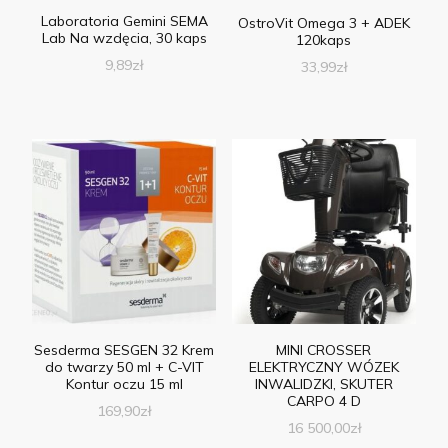
Laboratoria Gemini SEMA
OstroVit Omega 3 + ADEK
Lab Na wzdęcia, 30 kaps
120kaps
9,89
zł
33,99
zł
Sesderma SESGEN 32 Krem
MINI CROSSER
do twarzy 50 ml + C-VIT
ELEKTRYCZNY WÓZEK
Kontur oczu 15 ml
INWALIDZKI, SKUTER
CARPO 4 D
169,90
zł
16 500,00
zł