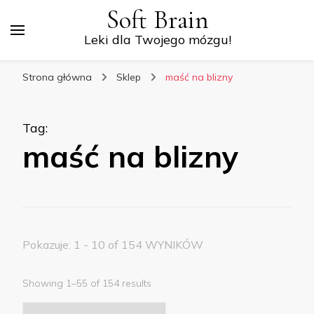
Soft Brain
Leki dla Twojego mózgu!
Strona główna
Sklep
maść na blizny
Tag
:
maść na blizny
Pokazuje: 1 - 10 of 154 WYNIKÓW
Showing 1–55 of 154 results