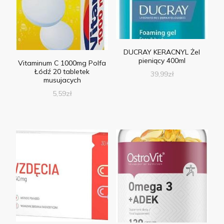
DUCRAY KERACNYL Żel
pieniący 400ml
Vitaminum C 1000mg Polfa
Łódź 20 tabletek
39,99
zł
musujacych
5,59
zł