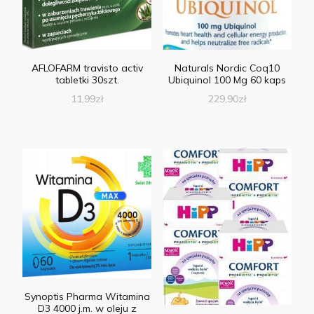
AFLOFARM travisto activ
Naturals Nordic Coq10
tabletki 30szt.
Ubiquinol 100 Mg 60 kaps
11,99
zł
229,90
zł
Synoptis Pharma Witamina
D3 4000 j.m. w oleju z