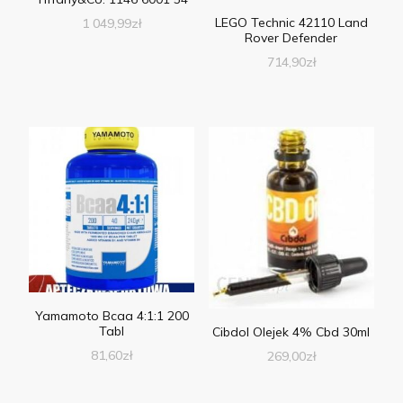
LEGO Technic 42110 Land
1 049,99
zł
Rover Defender
714,90
zł
Yamamoto Bcaa 4:1:1 200
Tabl
Cibdol Olejek 4% Cbd 30ml
81,60
zł
269,00
zł