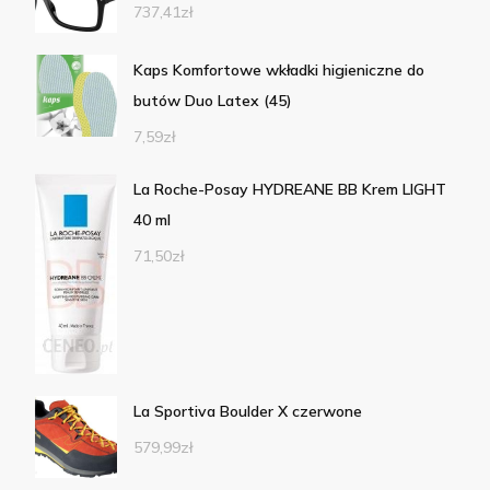
737,41
zł
Kaps Komfortowe wkładki higieniczne do
butów Duo Latex (45)
7,59
zł
La Roche-Posay HYDREANE BB Krem LIGHT
40 ml
71,50
zł
La Sportiva Boulder X czerwone
579,99
zł