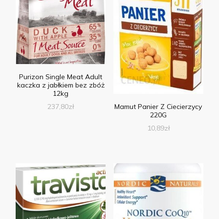
Purizon Single Meat Adult
kaczka z jabłkiem bez zbóż
12kg
237,80
zł
Mamut Panier Z Ciecierzycy
220G
10,89
zł