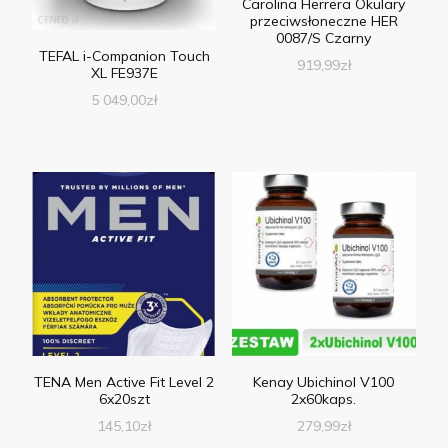
Carolina Herrera Okulary
przeciwsłoneczne HER
0087/S Czarny
TEFAL i-Companion Touch
919,99
zł
XL FE937E
5 049,00
zł
TENA Men Active Fit Level 2
Kenay Ubichinol V100
6x20szt
2x60kaps.
145,10
zł
279,99
zł