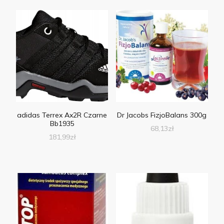
adidas Terrex Ax2R Czarne
Dr Jacobs FizjoBalans 300g
Bb1935
68,13
zł
181,99
zł