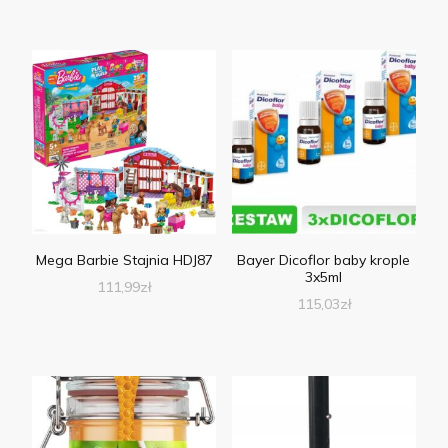
Mega Barbie Stajnia HDJ87
Bayer Dicoflor baby krople
3x5ml
111,99
zł
115,03
zł