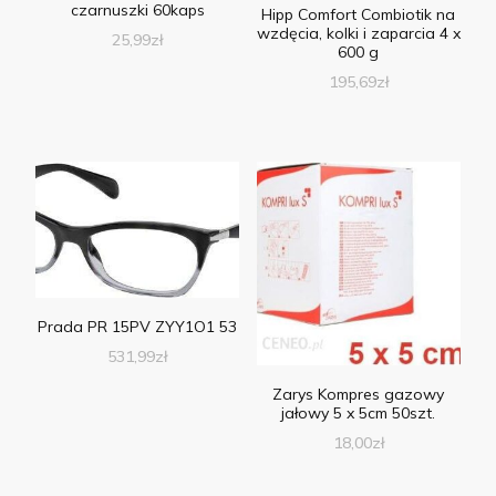
czarnuszki 60kaps
Hipp Comfort Combiotik na
wzdęcia, kolki i zaparcia 4 x
25,99
zł
600 g
195,69
zł
Prada PR 15PV ZYY1O1 53
531,99
zł
Zarys Kompres gazowy
jałowy 5 x 5cm 50szt.
18,00
zł