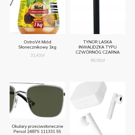
OstroVit Miód
TYNOR LASKA
Słonecznikowy 1kg
INWALIDZKA TYPU
CZWÓRNÓG CZARNA
31,43
zł
85,00
zł
Okulary przeciwsłoneczne
Persol 2487S 111331 55