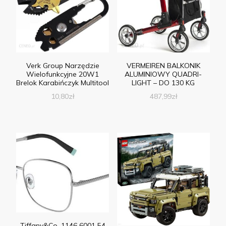
Verk Group Narzędzie
VERMEIREN BALKONIK
Wielofunkcyjne 20W1
ALUMINIOWY QUADRI-
Brelok Karabińczyk Multitool
LIGHT – DO 130 KG
10,80
zł
487,99
zł
Tiffany&Co. 1146 6001 54