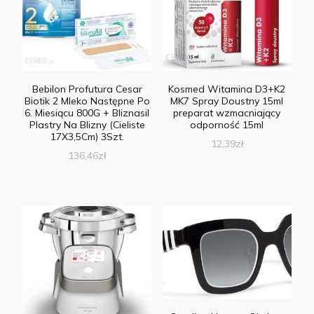
Bebilon Profutura Cesar
Kosmed Witamina D3+K2
Biotik 2 Mleko Następne Po
MK7 Spray Doustny 15ml
6. Miesiącu 800G + Bliznasil
preparat wzmacniający
Plastry Na Blizny (Cieliste
odporność 15ml
17X3,5Cm) 3Szt.
12,39
zł
136,46
zł