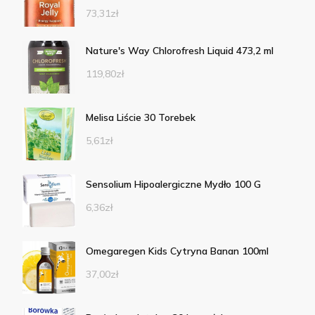
73,31
zł
Nature's Way Chlorofresh Liquid 473,2 ml
119,80
zł
Melisa Liście 30 Torebek
5,61
zł
Sensolium Hipoalergiczne Mydło 100 G
6,36
zł
Omegaregen Kids Cytryna Banan 100ml
37,00
zł