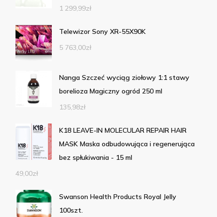
1 299,99
zł
Telewizor Sony XR-55X90K
5 763,00
zł
Nanga Szczeć wyciąg ziołowy 1:1 stawy
borelioza Magiczny ogród 250 ml
135,98
zł
K18 LEAVE-IN MOLECULAR REPAIR HAIR
MASK Maska odbudowująca i regenerująca
bez spłukiwania - 15 ml
49,00
zł
Swanson Health Products Royal Jelly
100szt.