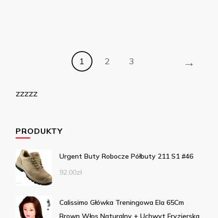
→
1
2
3
zzzzz
PRODUKTY
Urgent Buty Robocze Półbuty 211 S1 #46
92,00
zł
Calissimo Główka Treningowa Ela 65Cm
Brown Włos Naturalny + Uchwyt Fryzjerska