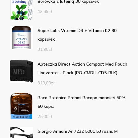
Borówka z luteiną 30 kapsułek
12,89
zł
Super Labs Vitamin D3 + Vitamin K2 90
kapsułek
31,90
zł
Apteczka Direct Action Compact Med Pouch
Horizontal - Black (PO-CMDH-CD5-BLK)
319,00
zł
Boca Botanica Brahmi Bacopa monnieri 50%
60 kaps.
25,00
zł
Giorgio Armani Ar 7232 5001 53 rozm. M