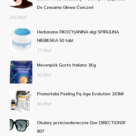
Do Czesania Głowa Ćwiczeń
232,99
zł
Herbasano FIKOCYJANINA algi SPIRULINA
NIEBIESKA 50 tabl
77,00
zł
Movenpick Gusto Italiano 1Kg
50,90
zł
Promoitalia Peeling Pq Age Evolution 1X3Ml
84,99
zł
Okulary przeciwsłoneczne Dior DIRECTION3F
807