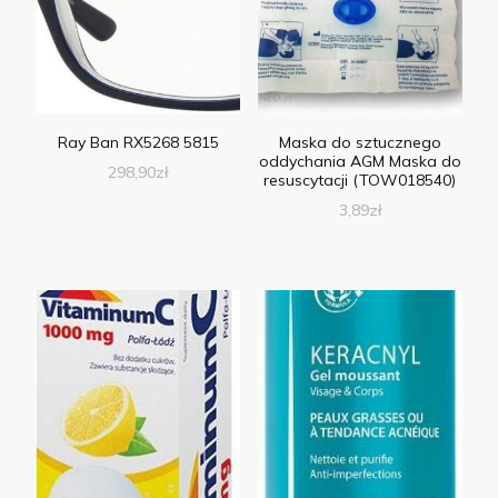
Ray Ban RX5268 5815
Maska do sztucznego
oddychania AGM Maska do
298,90
zł
resuscytacji (TOW018540)
3,89
zł