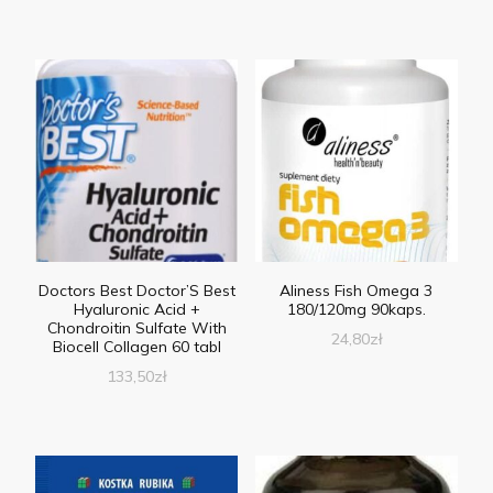
Doctors Best Doctor’S Best
Aliness Fish Omega 3
Hyaluronic Acid +
180/120mg 90kaps.
Chondroitin Sulfate With
24,80
zł
Biocell Collagen 60 tabl
133,50
zł