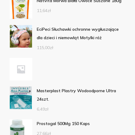
Natvita Morwa Biała Owoce Suszone 180g
11,64
zł
EciPeci Słuchawki ochronne wygłuszające
dla dzieci i niemowląt Motylki róż
115,00
zł
Masterplast Plastry Wodoodporne Ultra
24szt.
6,49
zł
Prostogal 500Mg 150 Kaps
27,66
zł