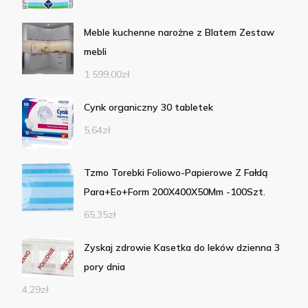
Meble kuchenne narożne z Blatem Zestaw
mebli
1 599,00
zł
Cynk organiczny 30 tabletek
5,64
zł
Tzmo Torebki Foliowo-Papierowe Z Fałdą
Para+Eo+Form 200X400X50Mm -100Szt.
65,35
zł
Zyskaj zdrowie Kasetka do leków dzienna 3
pory dnia
4,29
zł