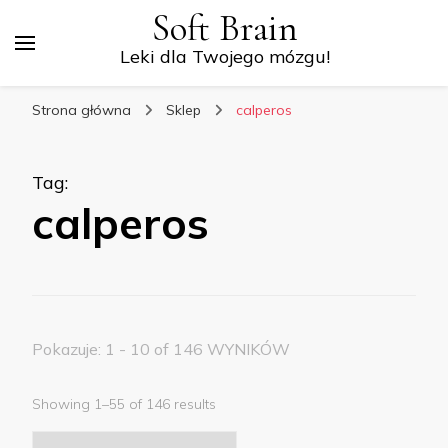
Soft Brain
Leki dla Twojego mózgu!
Strona główna
Sklep
calperos
Tag
:
calperos
Pokazuje: 1 - 10 of 146 WYNIKÓW
Showing 1–55 of 146 results