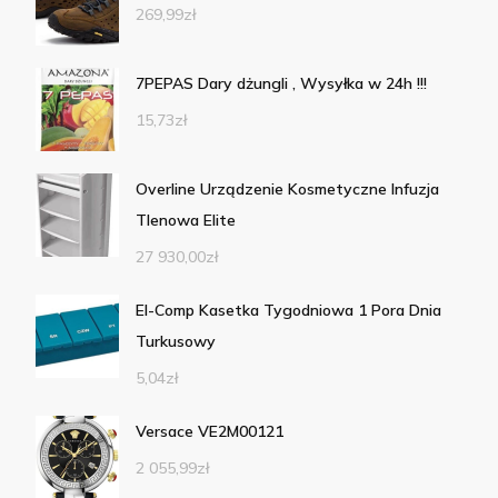
269,99
zł
7PEPAS Dary dżungli , Wysyłka w 24h !!!
15,73
zł
Overline Urządzenie Kosmetyczne Infuzja
Tlenowa Elite
27 930,00
zł
El-Comp Kasetka Tygodniowa 1 Pora Dnia
Turkusowy
5,04
zł
Versace VE2M00121
2 055,99
zł