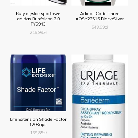
Buty męskie sportowe
Adidas Code Three
adidas Runfalcon 2,0
AOSY22516 Black/Silver
FY5943
549,99
zł
219,99
zł
Life Extension Shade Factor
120Kaps.
159,85
zł