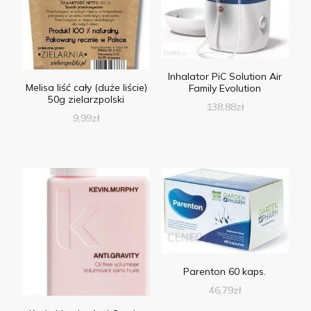
Inhalator PiC Solution Air
Melisa liść cały (duże liście)
Family Evolution
50g zielarzpolski
138,88
zł
9,99
zł
Parenton 60 kaps.
46,79
zł