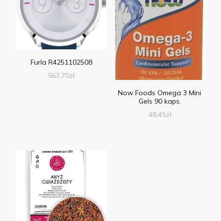
Furla R4251102508
567,70
zł
Now Foods Omega 3 Mini
Gels 90 kaps.
48,45
zł