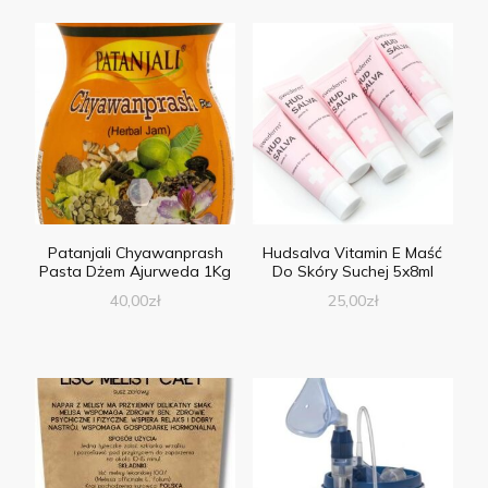
Patanjali Chyawanprash
Hudsalva Vitamin E Maść
Pasta Dżem Ajurweda 1Kg
Do Skóry Suchej 5x8ml
40,00
zł
25,00
zł