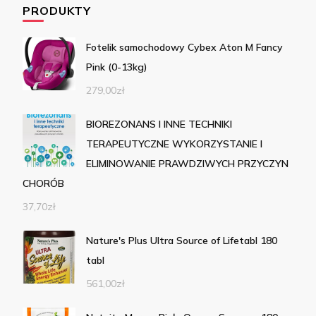
PRODUKTY
Fotelik samochodowy Cybex Aton M Fancy
Pink (0-13kg)
279,00
zł
BIOREZONANS I INNE TECHNIKI
TERAPEUTYCZNE WYKORZYSTANIE I
ELIMINOWANIE PRAWDZIWYCH PRZYCZYN
CHORÓB
37,70
zł
Nature's Plus Ultra Source of Lifetabl 180
tabl
561,00
zł