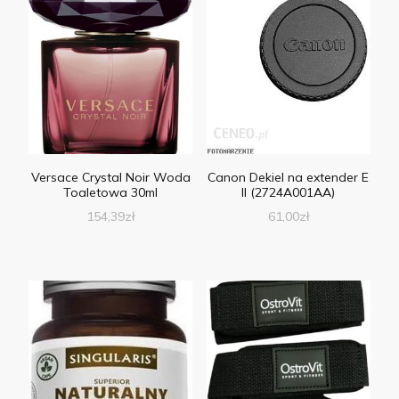
Versace Crystal Noir Woda
Canon Dekiel na extender E
Toaletowa 30ml
II (2724A001AA)
154,39
zł
61,00
zł