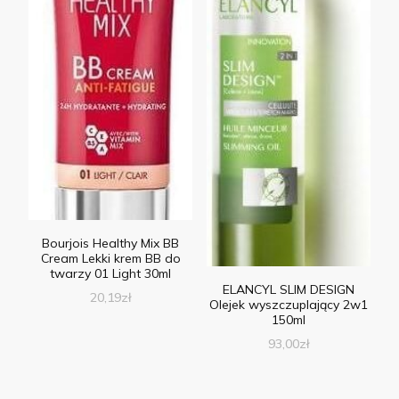
Bourjois Healthy Mix BB
Cream Lekki krem BB do
twarzy 01 Light 30ml
ELANCYL SLIM DESIGN
20,19
zł
Olejek wyszczuplający 2w1
150ml
93,00
zł