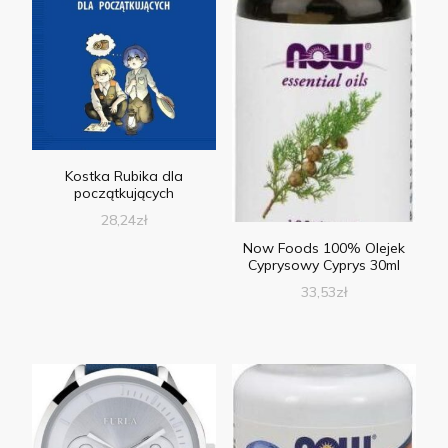
Kostka Rubika dla
początkujących
28,24
zł
Now Foods 100% Olejek
Cyprysowy Cyprys 30ml
33,53
zł