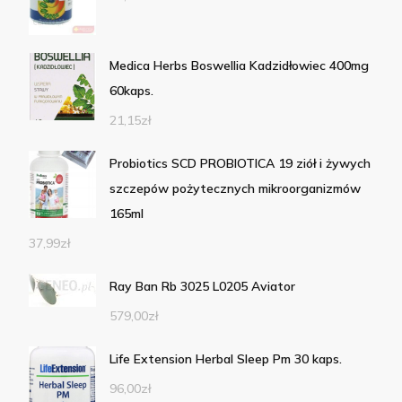
Medica Herbs Boswellia Kadzidłowiec 400mg
60kaps.
21,15
zł
Probiotics SCD PROBIOTICA 19 ziół i żywych
szczepów pożytecznych mikroorganizmów
165ml
37,99
zł
Ray Ban Rb 3025 L0205 Aviator
579,00
zł
Life Extension Herbal Sleep Pm 30 kaps.
96,00
zł