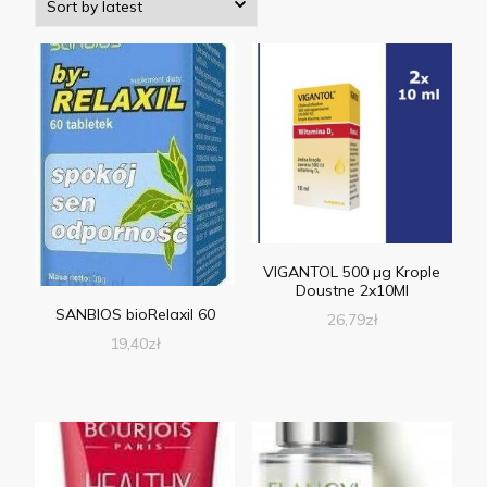
VIGANTOL 500 µg Krople
Doustne 2x10Ml
SANBIOS bioRelaxil 60
26,79
zł
19,40
zł