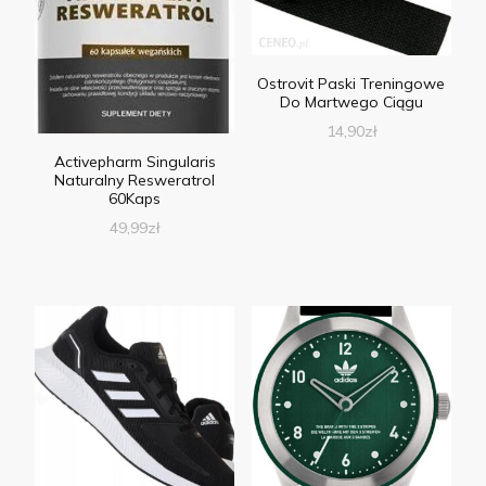
Ostrovit Paski Treningowe
Do Martwego Ciągu
14,90
zł
Activepharm Singularis
Naturalny Resweratrol
60Kaps
49,99
zł