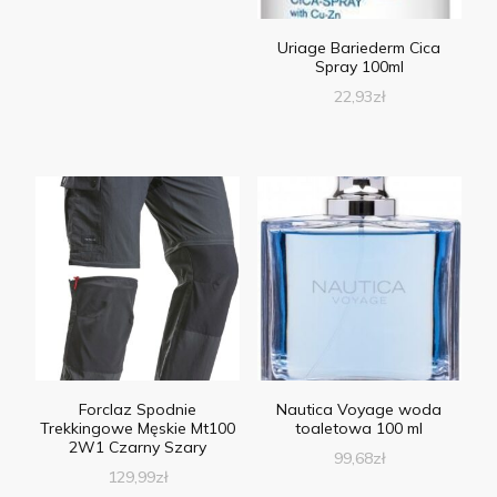
Uriage Bariederm Cica
Spray 100ml
22,93
zł
Forclaz Spodnie
Nautica Voyage woda
Trekkingowe Męskie Mt100
toaletowa 100 ml
2W1 Czarny Szary
99,68
zł
129,99
zł