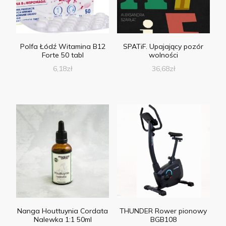
Polfa Łódź Witamina B12
SPATiF. Upajający pozór
Forte 50 tabl
wolności
6,18
zł
36,68
zł
Nanga Houttuynia Cordata
THUNDER Rower pionowy
Nalewka 1:1 50ml
BGB108