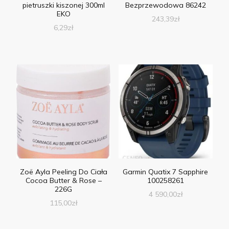
pietruszki kiszonej 300ml
Bezprzewodowa 86242
EKO
243,39
zł
6,29
zł
Zoë Ayla Peeling Do Ciała
Garmin Quatix 7 Sapphire
Cocoa Butter & Rose –
100258261
226G
4 590,00
zł
115,00
zł