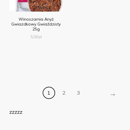
Winoszarnia Anyż
Gwiazdkowy Gwiaździsty
25g
5,00
zł
→
1
2
3
zzzzz