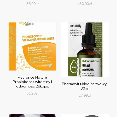
36,00
zł
430,00
zł
Fleurance Nature
Probioboost witaminy i
Pharmovit układ nerwowy,
odporność 28kaps.
30ml
51,20
zł
27,99
zł