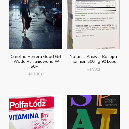
Carolina Herrera Good Girl
Nature’s Answer Bacopa
(Woda Perfumowana W
monnieri 500mg 90 kaps
50Ml)
64,99
zł
448,30
zł