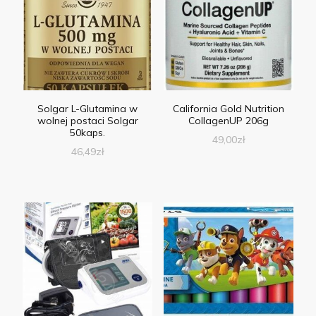
Solgar L-Glutamina w
California Gold Nutrition
wolnej postaci Solgar
CollagenUP 206g
50kaps.
49,00
zł
46,49
zł