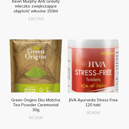
Kevin Murphy Anti Gravity
mleczko zwiększające
objętość włosów 150ml
110,70
zł
Green Origins Eko Matcha
JIVA Ayurveda Stress Free
Tea Powder Ceremonial
120 tabl.
30g
80,40
zł
63,13
zł