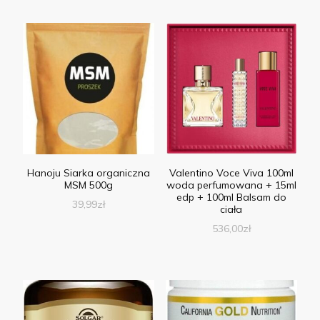
Hanoju Siarka organiczna
Valentino Voce Viva 100ml
MSM 500g
woda perfumowana + 15ml
edp + 100ml Balsam do
39,99
zł
ciała
536,00
zł