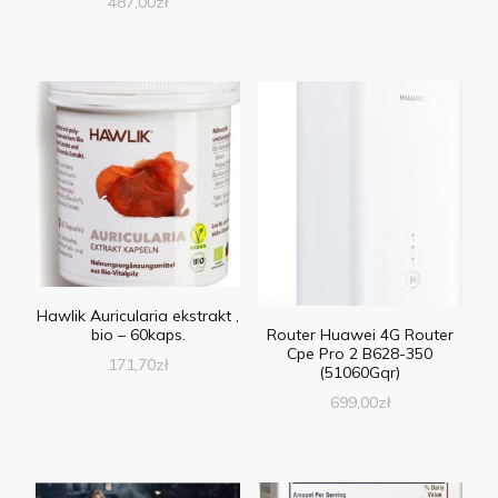
487,00
zł
Hawlik Auricularia ekstrakt ,
bio – 60kaps.
Router Huawei 4G Router
Cpe Pro 2 B628-350
171,70
zł
(51060Gqr)
699,00
zł