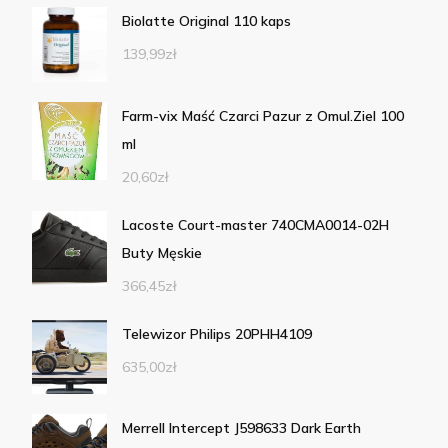
Biolatte Original 110 kaps
139,99
zł
Farm-vix Maść Czarci Pazur z Omul.Ziel 100
ml
20,60
zł
Lacoste Court-master 740CMA0014-02H
Buty Męskie
366,45
zł
Telewizor Philips 20PHH4109
635,00
zł
Merrell Intercept J598633 Dark Earth