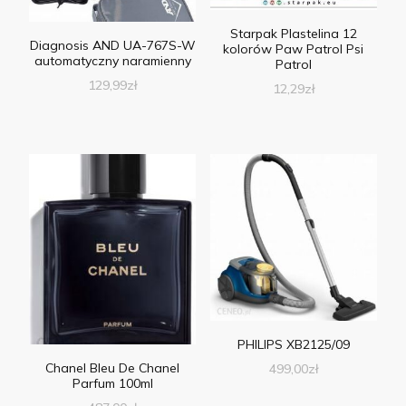
Starpak Plastelina 12
Diagnosis AND UA-767S-W
kolorów Paw Patrol Psi
automatyczny naramienny
Patrol
129,99
zł
12,29
zł
PHILIPS XB2125/09
Chanel Bleu De Chanel
499,00
zł
Parfum 100ml