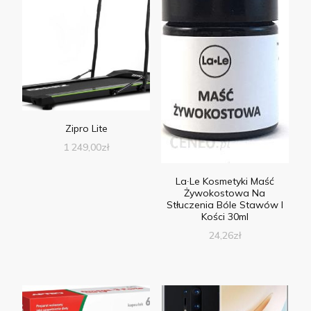
Zipro Lite
1 249,00
zł
La∙Le Kosmetyki Maść
Żywokostowa Na
Stłuczenia Bóle Stawów I
Kości 30ml
24,26
zł