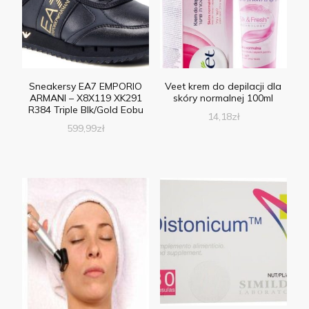
Sneakersy EA7 EMPORIO
Veet krem do depilacji dla
ARMANI – X8X119 XK291
skóry normalnej 100ml
R384 Triple Blk/Gold Eobu
14,18
zł
599,99
zł