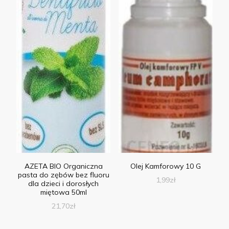
AZETA BIO Organiczna
Olej Kamforowy 10 G
pasta do zębów bez fluoru
1,99
zł
dla dzieci i dorosłych
miętowa 50ml
21,70
zł