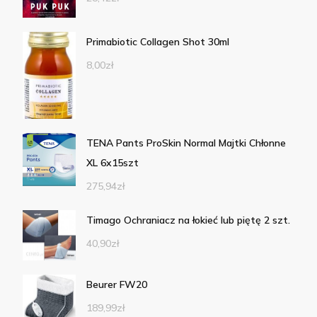
Primabiotic Collagen Shot 30ml
8,00
zł
TENA Pants ProSkin Normal Majtki Chłonne
XL 6x15szt
275,94
zł
Timago Ochraniacz na łokieć lub piętę 2 szt.
40,90
zł
Beurer FW20
189,99
zł