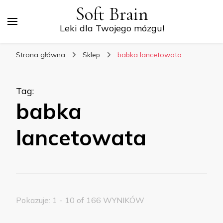
Soft Brain
Leki dla Twojego mózgu!
Strona główna
Sklep
babka lancetowata
Tag
:
babka
lancetowata
Pokazuje: 1 - 10 of 166 WYNIKÓW