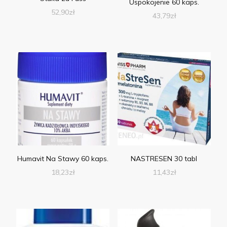
Uspokojenie 60 kaps.
52,90
zł
43,79
zł
Humavit Na Stawy 60 kaps.
NASTRESEN 30 tabl
18,23
zł
11,43
zł