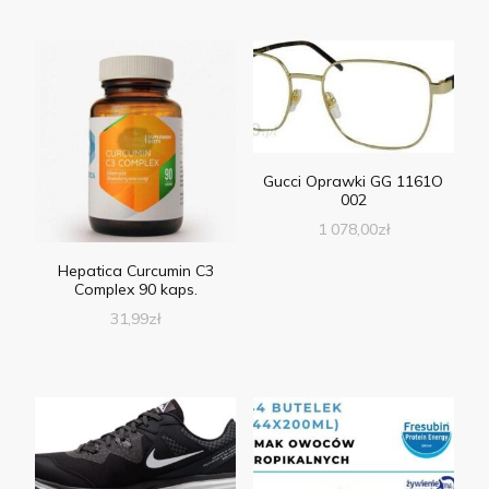
Gucci Oprawki GG 1161O
002
1 078,00
zł
Hepatica Curcumin C3
Complex 90 kaps.
31,99
zł