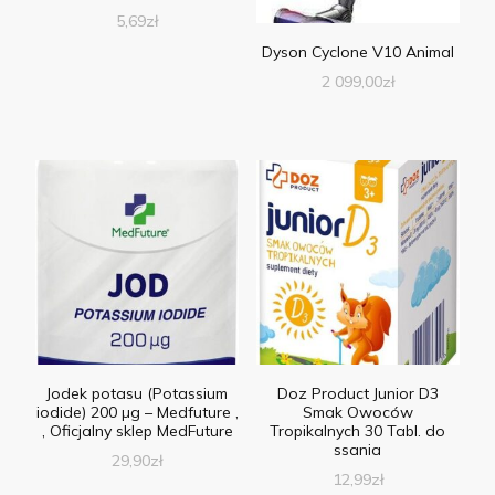
5,69
zł
Dyson Cyclone V10 Animal
2 099,00
zł
Jodek potasu (Potassium
Doz Product Junior D3
iodide) 200 µg – Medfuture ,
Smak Owoców
, Oficjalny sklep MedFuture
Tropikalnych 30 Tabl. do
ssania
29,90
zł
12,99
zł