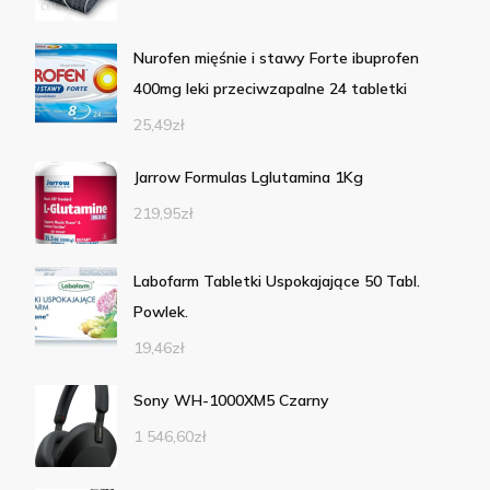
Nurofen mięśnie i stawy Forte ibuprofen
400mg leki przeciwzapalne 24 tabletki
25,49
zł
Jarrow Formulas Lglutamina 1Kg
219,95
zł
Labofarm Tabletki Uspokajające 50 Tabl.
Powlek.
19,46
zł
Sony WH-1000XM5 Czarny
1 546,60
zł