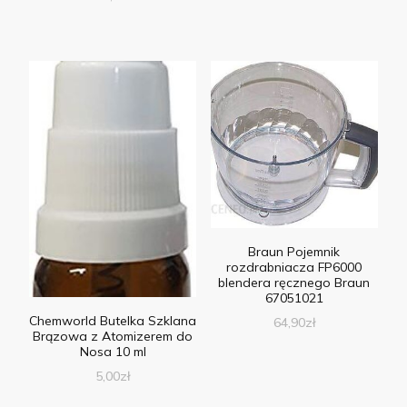
Braun Pojemnik
rozdrabniacza FP6000
blendera ręcznego Braun
67051021
Chemworld Butelka Szklana
64,90
zł
Brązowa z Atomizerem do
Nosa 10 ml
5,00
zł