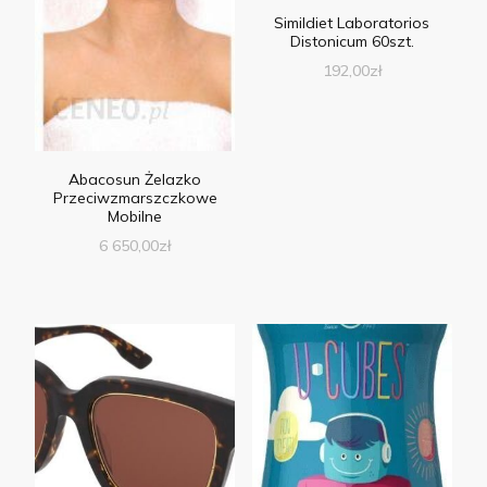
Simildiet Laboratorios
Distonicum 60szt.
192,00
zł
Abacosun Żelazko
Przeciwzmarszczkowe
Mobilne
6 650,00
zł