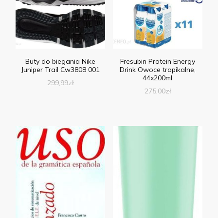
Buty do biegania Nike
Fresubin Protein Energy
Juniper Trail Cw3808 001
Drink Owoce tropikalne,
44x200ml
299,99
zł
275,00
zł