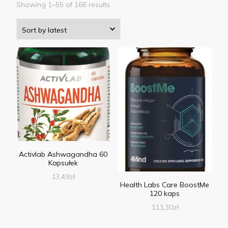
Showing 1–55 of 166 results
Activlab Ashwagandha 60
Kapsułek
13,49
zł
Health Labs Care BoostMe
120 kaps
111,30
zł