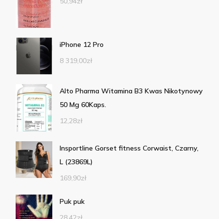
50,94
zł
iPhone 12 Pro
8 319,00
zł
Alto Pharma Witamina B3 Kwas Nikotynowy
50 Mg 60Kaps.
12,28
zł
Insportline Gorset fitness Corwaist, Czarny,
L (23869L)
169,90
zł
Puk puk
28,42
zł