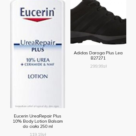
Adidas Daroga Plus Lea
B27271
299,99
zł
Eucerin UreaRepair Plus
10% Body Lotion Balsam
do ciała 250 ml
119,19
zł