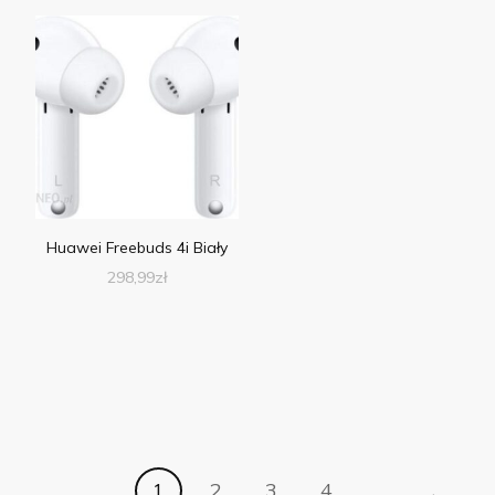
Huawei Freebuds 4i Biały
298,99
zł
→
1
2
3
4