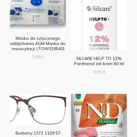
Maska do sztucznego
oddychania AGM Maska do
resuscytacji (TOW018540)
3,89
zł
SILCARE HELP TO 12%
Panthenol żel-krem 60 ml
8,95
zł
Burberry 1372 1109 57