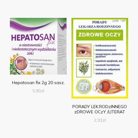
Hepatosan fix 2g 20 sasz.
5,90
zł
PORADY LEK.RODzINNEGO
zDROWE OCzY /LITERAT
2,91
zł