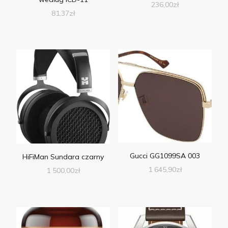
236,00
zł
81,37
zł
Gucci GG1099SA 003
HiFiMan Sundara czarny
1 645,90
zł
1 500,00
zł