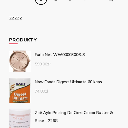
zzzzz
PRODUKTY
Furla Net WW00003006L3
599,00
zł
Now Foods Digest Ultimate 60 kaps.
74,80
zł
Zoë Ayla Peeling Do Ciała Cocoa Butter &
Rose - 226G