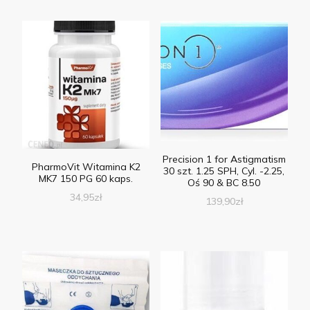
Precision 1 for Astigmatism
PharmoVit Witamina K2
30 szt. 1.25 SPH, Cyl. -2.25,
MK7 150 PG 60 kaps.
Oś 90 & BC 8.50
34,95
zł
139,90
zł