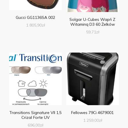
Gucci GG1136SA 002
Solgar U-Cubes Wapń Z
Witaminą D3 60 Żelków
1 805,90
zł
59,71
zł
Transitions Signature VII 1,5
Fellowes 79Ci 4679001
Crizal Forte UV
1 259,00
zł
696,00
zł