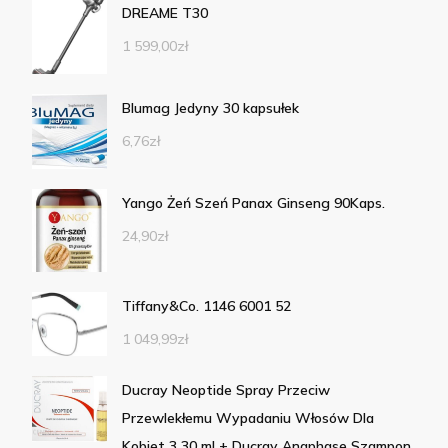
DREAME T30
1 599,00
zł
Blumag Jedyny 30 kapsułek
6,76
zł
Yango Żeń Szeń Panax Ginseng 90Kaps.
24,90
zł
Tiffany&Co. 1146 6001 52
1 049,99
zł
Ducray Neoptide Spray Przeciw
Przewlekłemu Wypadaniu Włosów Dla
Kobiet 3 30 ml + Ducray Anaphase Szampon