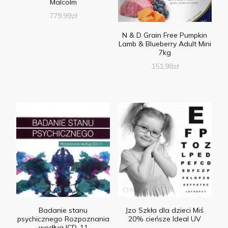
Malcolm
779,99
zł
N & D Grain Free Pumpkin
Lamb & Blueberry Adult Mini
7kg
151,98
zł
Badanie stanu
Jzo Szkła dla dzieci Miś
psychicznego Rozpoznania
20% cieńsze Ideal UV
według ICD-11