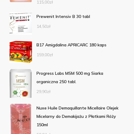
115,00
zł
Prewenit Intensiv B 30 tabl
14,50
zł
B17 Amigdalina APRICARC 180 kaps
159,00
zł
Progress Labs MSM 500 mg Siarka
organiczna 250 tabl.
29,90
zł
Nuxe Huile Demaquillante Micellaire Olejek
Micelarny do Demakijażu z Płatkami Róży
150ml