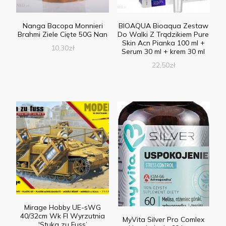
Nanga Bacopa Monnieri
BIOAQUA Bioaqua Zestaw
Brahmi Ziele Cięte 50G Nan
Do Walki Z Trądzikiem Pure
Skin Acn Pianka 100 ml +
10,30
zł
Serum 30 ml + krem 30 ml
22,50
zł
Mirage Hobby UE-sWG
40/32cm Wk Fl Wyrzutnia
MyVita Silver Pro Comlex
'Stuka zu Fuss’