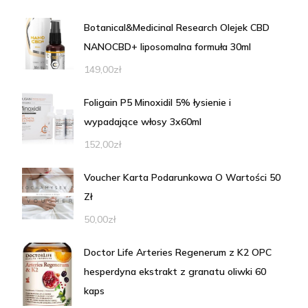
Botanical&Medicinal Research Olejek CBD
NANOCBD+ liposomalna formuła 30ml
149,00
zł
Foligain P5 Minoxidil 5% łysienie i
wypadające włosy 3x60ml
152,00
zł
Voucher Karta Podarunkowa O Wartości 50
Zł
50,00
zł
Doctor Life Arteries Regenerum z K2 OPC
hesperdyna ekstrakt z granatu oliwki 60
kaps