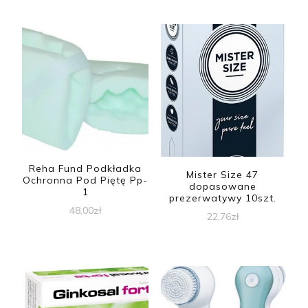
Reha Fund Podkładka
Mister Size 47
Ochronna Pod Piętę Pp-
dopasowane
1
prezerwatywy 10szt.
48,00
zł
22,76
zł