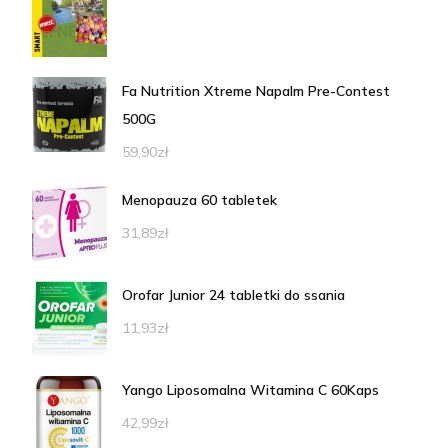
Fa Nutrition Xtreme Napalm Pre-Contest
500G
59,90
zł
Menopauza 60 tabletek
31,89
zł
Orofar Junior 24 tabletki do ssania
11,93
zł
Yango Liposomalna Witamina C 60Kaps
42,99
zł