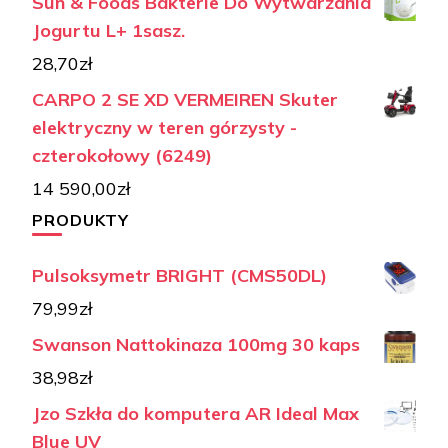
Sun & Foods Bakterie Do Wytwarzania
Jogurtu L+ 1sasz.
28,70
zł
CARPO 2 SE XD VERMEIREN Skuter
elektryczny w teren górzysty -
czterokołowy (6249)
14 590,00
zł
PRODUKTY
Pulsoksymetr BRIGHT (CMS50DL)
79,99
zł
Swanson Nattokinaza 100mg 30 kaps
38,98
zł
Jzo Szkła do komputera AR Ideal Max
Blue UV