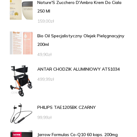
Nature'S Zucchero D'Ambra Krem Do Ciala
250 Ml
159,00
zł
Bio Oil Specjalistyczny Olejek Pielęgnacyjny
200ml
49,90
zł
ANTAR CHODZIK ALUMINIOWY AT51034
499,99
zł
PHILIPS TAE1205BK CZARNY
99,99
zł
Jarrow Formulas Co-Q10 60 kaps. 200mg