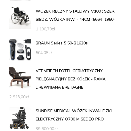
WÓZEK RĘCZNY STALOWY V100 : SZER.
SIEDZ. WÓZKA INW. - 44CM (5664_1960)
1 190,70
zł
BRAUN Series 5 50-B1620s
504,05
zł
VERMEIREN FOTEL GERIATRYCZNY
PIELĘGNACYJNY BEZ KÓŁEK - RAMA
DREWNIANA BRETAGNE
2 913,00
zł
SUNRISE MEDICAL WÓZEK INWALIDZKI
ELEKTRYCZNY Q700 M SEDEO PRO
39 500,00
zł