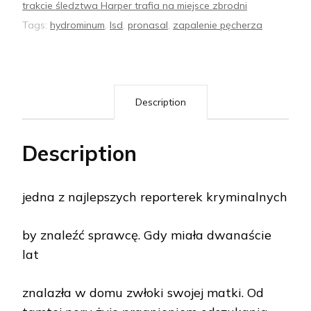
trakcie śledztwa Harper trafia na miejsce zbrodni
Tags:
hydrominum
,
lsd
,
pronasal
,
zapalenie pęcherza
Description
Description
jedna z najlepszych reporterek kryminalnych
by znaleźć sprawcę. Gdy miała dwanaście
lat
znalazła w domu zwłoki swojej matki. Od