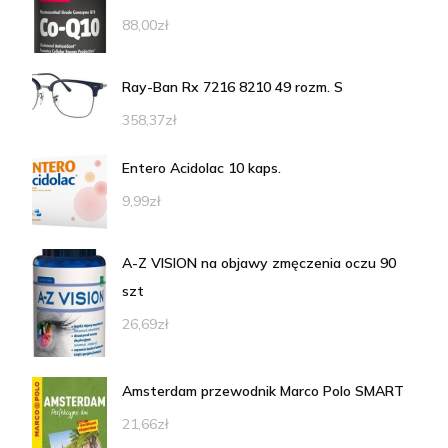
88,00
zł
Ray-Ban Rx 7216 8210 49 rozm. S
358,37
zł
Entero Acidolac 10 kaps.
9,99
zł
A-Z VISION na objawy zmęczenia oczu 90
szt
26,69
zł
Amsterdam przewodnik Marco Polo SMART
21,66
zł