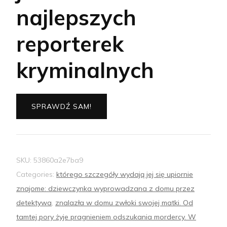
najlepszych
reporterek
kryminalnych
SPRAWDŹ SAM!
SKU:
53860a2e7ba9
Categories:
którego szczegóły wydają jej się upiornie
znajome: dziewczynka wyprowadzana z domu przez
detektywa
,
znalazła w domu zwłoki swojej matki. Od
tamtej pory żyje pragnieniem odszukania mordercy. W