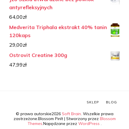
antyrefleksyjnych
64,00
zł
Medverita Triphala ekstrakt 40% tanin
120kaps
29,00
zł
Ostrovit Creatine 300g
47,99
zł
SKLEP
BLOG
© prawa autorskie2026
Soft Brain
. Wszelkie prawa
zastrzeżone.
Blossom PinIt | Stworzony przez
Blossom
Themes
.Napędzane przez
WordPress
.