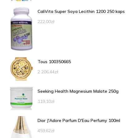
CaliVita Super Soya Lecithin 1200 250 kaps
222,00
zł
Tous 100350665
2 206,44
zł
Seeking Health Magnesium Malate 250g
119,10
zł
Dior J'Adore Parfum D'Eau Perfumy 100ml
459,62
zł