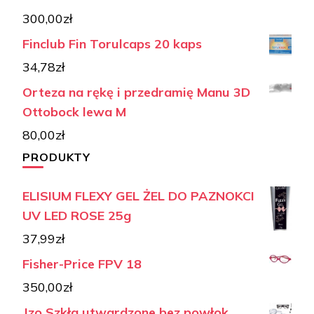
300,00
zł
Finclub Fin Torulcaps 20 kaps
34,78
zł
Orteza na rękę i przedramię Manu 3D
Ottobock lewa M
80,00
zł
PRODUKTY
ELISIUM FLEXY GEL ŻEL DO PAZNOKCI
UV LED ROSE 25g
37,99
zł
Fisher-Price FPV 18
350,00
zł
Jzo Szkła utwardzone bez powłok