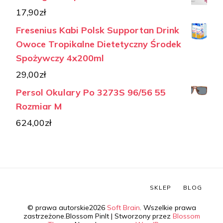
17,90
zł
Fresenius Kabi Polsk Supportan Drink
Owoce Tropikalne Dietetyczny Środek
Spożywczy 4x200ml
29,00
zł
Persol Okulary Po 3273S 96/56 55
Rozmiar M
624,00
zł
SKLEP
BLOG
© prawa autorskie2026
Soft Brain
. Wszelkie prawa
zastrzeżone.
Blossom PinIt | Stworzony przez
Blossom