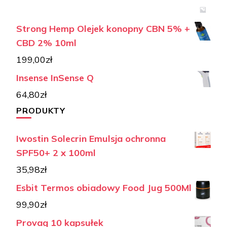
Strong Hemp Olejek konopny CBN 5% +
CBD 2% 10ml
199,00
zł
Insense InSense Q
64,80
zł
PRODUKTY
Iwostin Solecrin Emulsja ochronna
SPF50+ 2 x 100ml
35,98
zł
Esbit Termos obiadowy Food Jug 500Ml
99,90
zł
Provag 10 kapsułek