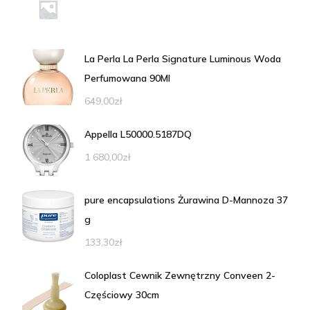
La Perla La Perla Signature Luminous Woda
Perfumowana 90Ml
649,00
zł
Appella L50000.5187DQ
1 680,00
zł
pure encapsulations Żurawina D-Mannoza 37
g
133,30
zł
Coloplast Cewnik Zewnętrzny Conveen 2-
Częściowy 30cm