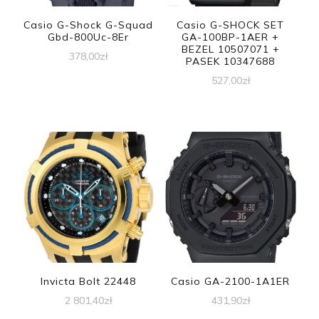
Casio G-Shock G-Squad
Casio G-SHOCK SET
Gbd-800Uc-8Er
GA-100BP-1AER +
BEZEL 10507071 +
378,00
zł
PASEK 10347688
527,00
zł
Invicta Bolt 22448
Casio GA-2100-1A1ER
2 801,40
zł
431,90
zł