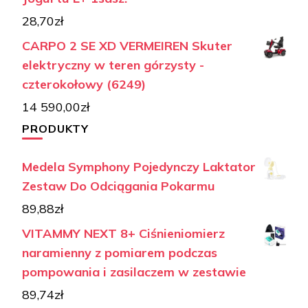
28,70
zł
CARPO 2 SE XD VERMEIREN Skuter
elektryczny w teren górzysty -
czterokołowy (6249)
14 590,00
zł
PRODUKTY
Medela Symphony Pojedynczy Laktator
Zestaw Do Odciągania Pokarmu
89,88
zł
VITAMMY NEXT 8+ Ciśnieniomierz
naramienny z pomiarem podczas
pompowania i zasilaczem w zestawie
89,74
zł