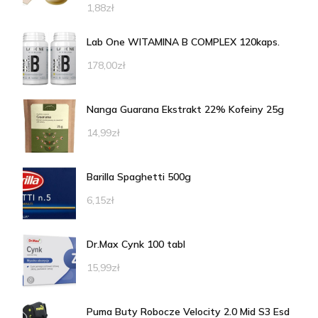
1,88
zł
Lab One WITAMINA B COMPLEX 120kaps.
178,00
zł
Nanga Guarana Ekstrakt 22% Kofeiny 25g
14,99
zł
Barilla Spaghetti 500g
6,15
zł
Dr.Max Cynk 100 tabl
15,99
zł
Puma Buty Robocze Velocity 2.0 Mid S3 Esd