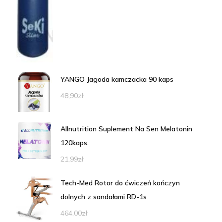
YANGO Jagoda kamczacka 90 kaps
48,90
zł
Allnutrition Suplement Na Sen Melatonin
120kaps.
21,99
zł
Tech-Med Rotor do ćwiczeń kończyn
dolnych z sandałami RD-1s
464,00
zł