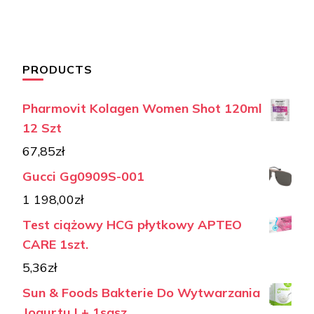
PRODUCTS
Pharmovit Kolagen Women Shot 120ml
12 Szt
67,85
zł
Gucci Gg0909S-001
1 198,00
zł
Test ciążowy HCG płytkowy APTEO
CARE 1szt.
5,36
zł
Sun & Foods Bakterie Do Wytwarzania
Jogurtu L+ 1sasz.