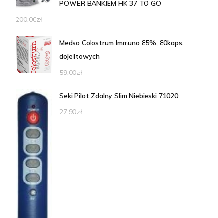
POWER BANKIEM HK 37 TO GO
200,00
zł
Medso Colostrum Immuno 85%, 80kaps.
dojelitowych
59,00
zł
Seki Pilot Zdalny Slim Niebieski 71020
27,90
zł