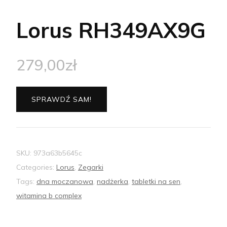
Lorus RH349AX9G
279,00
zł
SPRAWDŹ SAM!
SKU:
973a63b5645c
Categories:
Lorus
,
Zegarki
Tags:
dna moczanowa
,
nadżerka
,
tabletki na sen
,
witamina b complex