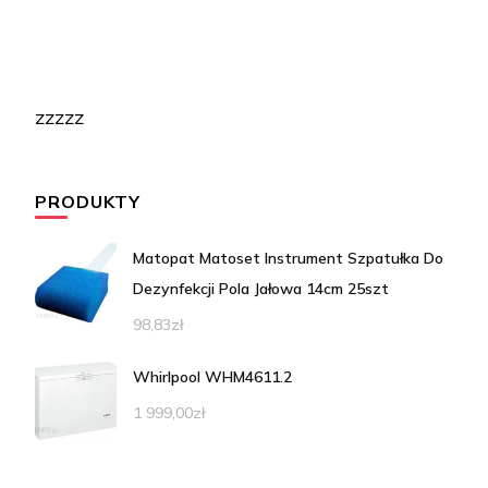
zzzzz
PRODUKTY
Matopat Matoset Instrument Szpatułka Do
Dezynfekcji Pola Jałowa 14cm 25szt
98,83
zł
Whirlpool WHM4611.2
1 999,00
zł