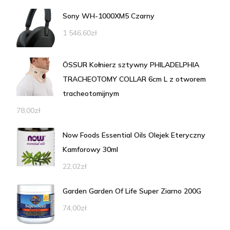
Sony WH-1000XM5 Czarny
1 546,60
zł
ÖSSUR Kołnierz sztywny PHILADELPHIA
TRACHEOTOMY COLLAR 6cm L z otworem
tracheotomijnym
78,00
zł
Now Foods Essential Oils Olejek Eteryczny
Kamforowy 30ml
22,02
zł
Garden Garden Of Life Super Ziarno 200G
74,00
zł