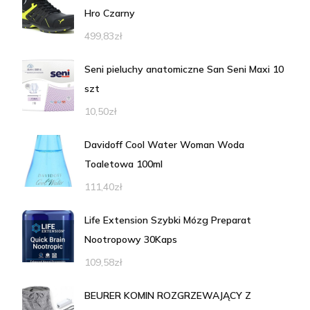
Hro Czarny
499,83
zł
Seni pieluchy anatomiczne San Seni Maxi 10
szt
10,50
zł
Davidoff Cool Water Woman Woda
Toaletowa 100ml
111,40
zł
Life Extension Szybki Mózg Preparat
Nootropowy 30Kaps
109,58
zł
BEURER KOMIN ROZGRZEWAJĄCY Z