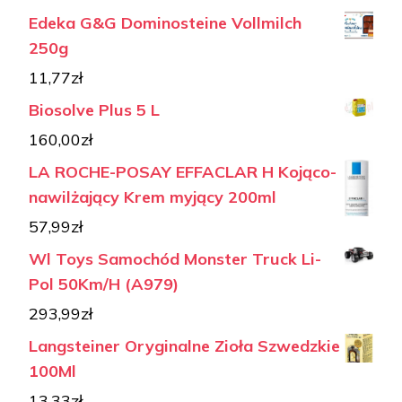
Edeka G&G Dominosteine Vollmilch
250g
11,77
zł
Biosolve Plus 5 L
160,00
zł
LA ROCHE-POSAY EFFACLAR H Kojąco-
nawilżający Krem myjący 200ml
57,99
zł
Wl Toys Samochód Monster Truck Li-
Pol 50Km/H (A979)
293,99
zł
Langsteiner Oryginalne Zioła Szwedzkie
100Ml
13,33
zł