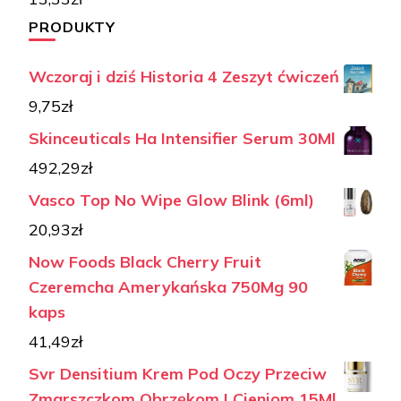
PRODUKTY
Wczoraj i dziś Historia 4 Zeszyt ćwiczeń
9,75
zł
Skinceuticals Ha Intensifier Serum 30Ml
492,29
zł
Vasco Top No Wipe Glow Blink (6ml)
20,93
zł
Now Foods Black Cherry Fruit
Czeremcha Amerykańska 750Mg 90
kaps
41,49
zł
Svr Densitium Krem Pod Oczy Przeciw
Zmarszczkom Obrzękom I Cieniom 15Ml