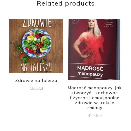
Related products
Zdrowie na talerzu
Mądrość menopauzy. Jak
19,53
zł
stworzyć i zachować
fizyczne i emocjonalne
zdrowie w trakcie
zmiany
42,48
zł