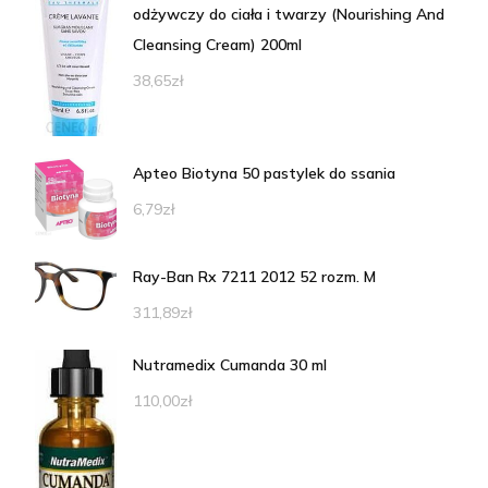
odżywczy do ciała i twarzy (Nourishing And
Cleansing Cream) 200ml
38,65
zł
Apteo Biotyna 50 pastylek do ssania
6,79
zł
Ray-Ban Rx 7211 2012 52 rozm. M
311,89
zł
Nutramedix Cumanda 30 ml
110,00
zł