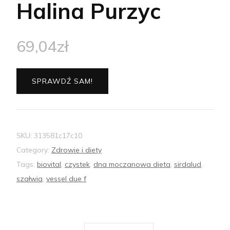
Halina Purzyc
69,04
zł
SPRAWDŹ SAM!
SKU:
313581c17c10
Category:
Zdrowie i diety
Tags:
biovital
,
czystek
,
dna moczanowa dieta
,
sirdalud
,
szałwia
,
vessel due f