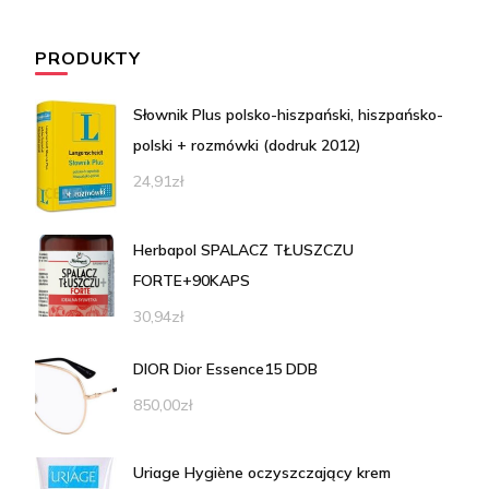
PRODUKTY
Słownik Plus polsko-hiszpański, hiszpańsko-
polski + rozmówki (dodruk 2012)
24,91
zł
Herbapol SPALACZ TŁUSZCZU
FORTE+90KAPS
30,94
zł
DIOR Dior Essence15 DDB
850,00
zł
Uriage Hygiène oczyszczający krem