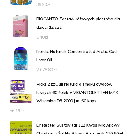
39,20
zł
BIOCANTO Zestaw różowych plastrów dla
dzieci 12 szt.
6,40
zł
Nordic Naturals Concentrated Arctic Cod
Liver Oil
2 078,80
zł
Vicks ZzzQuil Natura o smaku owoców
leśnych 60 żelek + VIGANTOLETTEN MAX
Witamina D3 2000 j.m. 60 kaps.
56,19
zł
Dr Retter Sustavital 112 Kwas Mrówkowy
Chłodzący Żel Na Stawy Ratownik 170 80ml