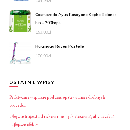
164,99
zł
Cosmoveda Ayus Rasayana Kapha Balance
bio - 200kaps.
153,80
zł
Hulajnoga Raven Pastelle
170,00
zł
OSTATNIE WPISY
Praktyczne wsparcie podczas opatrywania i drobnych
procedur
Olej z ostropestu dawkowanie – jak stosować, aby uzyskać
najlepsze efekty