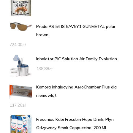
Prada PS 54 IS 5AV5Y1 GUNMETAL polar
brown
724,00
zł
Inhalator PiC Solution Air Family Evolution
138,88
zł
Komora inhalacyjna AeroChamber Plus dla
niemowląt
117,20
zł
Fresenius Kabi Fresubin Hepa Drink, Płyn
Odżywczy Smak Cappuccino, 200 Ml