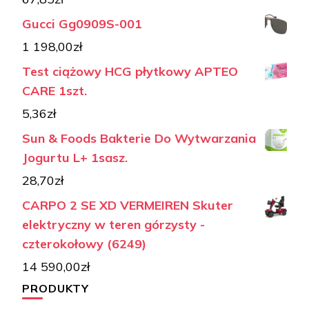
Gucci Gg0909S-001
1 198,00
zł
Test ciążowy HCG płytkowy APTEO
CARE 1szt.
5,36
zł
Sun & Foods Bakterie Do Wytwarzania
Jogurtu L+ 1sasz.
28,70
zł
CARPO 2 SE XD VERMEIREN Skuter
elektryczny w teren górzysty -
czterokołowy (6249)
14 590,00
zł
PRODUKTY