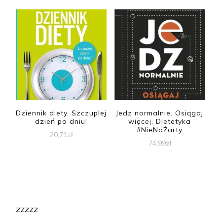
Dziennik diety. Szczuplej
Jedz normalnie. Osiągaj
dzień po dniu!
więcej. Dietetyka
#NieNaŻarty
20,71
zł
74,99
zł
zzzzz