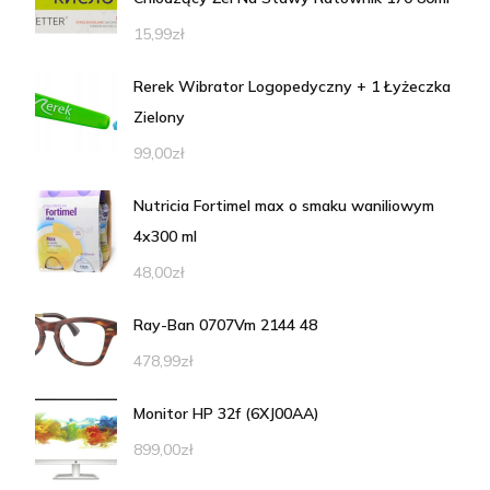
15,99
zł
Rerek Wibrator Logopedyczny + 1 Łyżeczka
Zielony
99,00
zł
Nutricia Fortimel max o smaku waniliowym
4x300 ml
48,00
zł
Ray-Ban 0707Vm 2144 48
478,99
zł
Monitor HP 32f (6XJ00AA)
899,00
zł