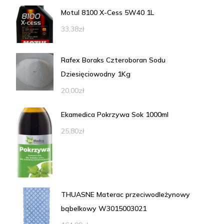
Motul 8100 X-Cess 5W40 1L
33,38
zł
Rafex Boraks Czteroboran Sodu
Dziesięciowodny 1Kg
20,00
zł
Ekamedica Pokrzywa Sok 1000ml
25,80
zł
THUASNE Materac przeciwodleżynowy
bąbelkowy W3015003021