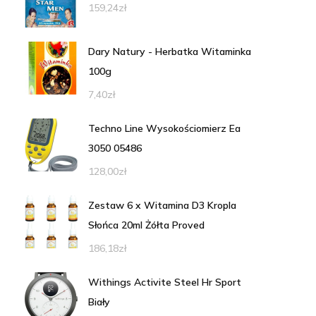
159,24
zł
Dary Natury - Herbatka Witaminka
100g
7,40
zł
Techno Line Wysokościomierz Ea
3050 05486
128,00
zł
Zestaw 6 x Witamina D3 Kropla
Słońca 20ml Żółta Proved
186,18
zł
Withings Activite Steel Hr Sport
Biały