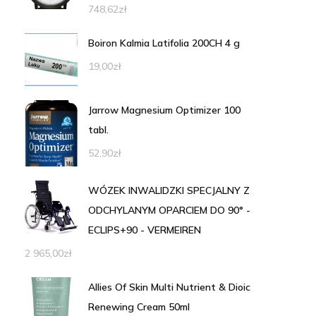
748,62
zł
Boiron Kalmia Latifolia 200CH 4 g
19,00
zł
Jarrow Magnesium Optimizer 100
tabl.
52,90
zł
WÓZEK INWALIDZKI SPECJALNY Z
ODCHYLANYM OPARCIEM DO 90° -
ECLIPS+90 - VERMEIREN
2 965,00
zł
Allies Of Skin Multi Nutrient & Dioic
Renewing Cream 50ml