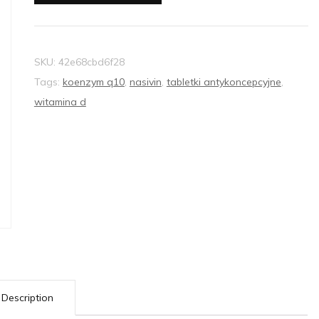
SKU:
42e68cbd6f28
Tags:
koenzym q10
,
nasivin
,
tabletki antykoncepcyjne
,
witamina d
Description