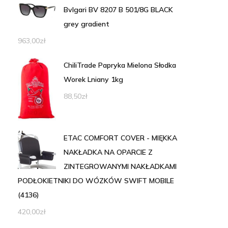
Bvlgari BV 8207 B 501/8G BLACK
grey gradient
963,00
zł
ChiliTrade Papryka Mielona Słodka
Worek Lniany 1kg
88,50
zł
ETAC COMFORT COVER - MIĘKKA
NAKŁADKA NA OPARCIE Z
ZINTEGROWANYMI NAKŁADKAMI
PODŁOKIETNIKI DO WÓZKÓW SWIFT MOBILE
(4136)
420,00
zł