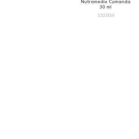
Nutramedix Cumanda
30 ml
110,00
zł