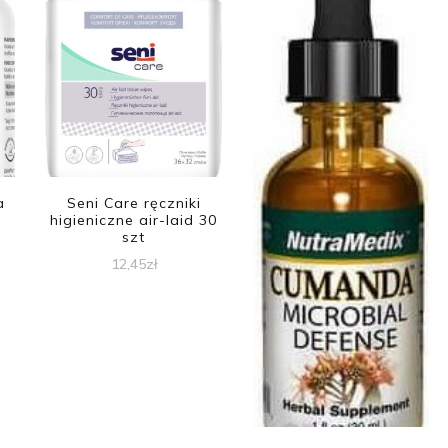
a
Seni Care ręczniki
higieniczne air-laid 30
szt
12,45
zł