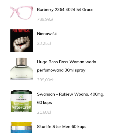
Burberry 2364 4024 54 Grace
789,99
zł
Nienawiść
23,25
zł
Hugo Boss Boss Woman woda
perfumowana 30ml spray
399,00
zł
Swanson - Rukiew Wodna, 400mg,
60 kaps
21,68
zł
Starlife Star Men 60 kaps