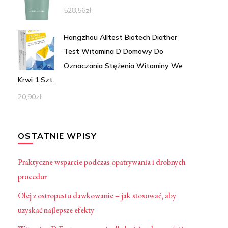
528,56
zł
Hangzhou Alltest Biotech Diather
Test Witamina D Domowy Do
Oznaczania Stężenia Witaminy We
Krwi 1 Szt.
20,90
zł
OSTATNIE WPISY
Praktyczne wsparcie podczas opatrywania i drobnych
procedur
Olej z ostropestu dawkowanie – jak stosować, aby
uzyskać najlepsze efekty