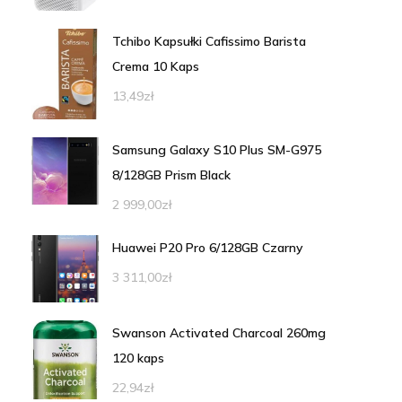
Tchibo Kapsułki Cafissimo Barista
Crema 10 Kaps
13,49
zł
Samsung Galaxy S10 Plus SM-G975
8/128GB Prism Black
2 999,00
zł
Huawei P20 Pro 6/128GB Czarny
3 311,00
zł
Swanson Activated Charcoal 260mg
120 kaps
22,94
zł