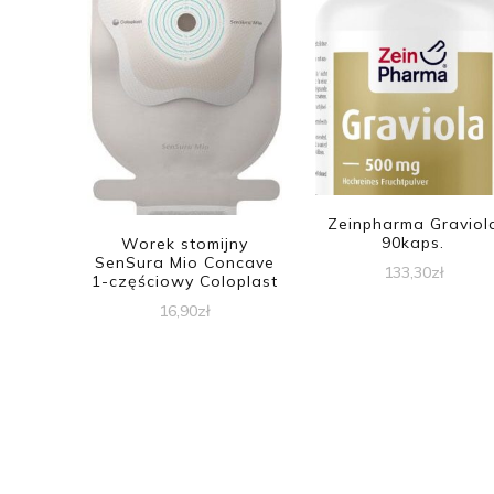
Zeinpharma Graviol
90kaps.
Worek stomijny
SenSura Mio Concave
133,30
zł
1-częściowy Coloplast
16,90
zł