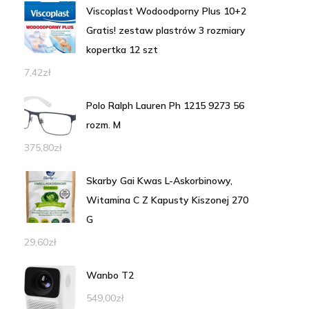
Viscoplast Wodoodporny Plus 10+2
Gratis! zestaw plastrów 3 rozmiary
kopertka 12 szt
7,42
zł
Polo Ralph Lauren Ph 1215 9273 56
rozm. M
375,80
zł
Skarby Gai Kwas L-Askorbinowy,
Witamina C Z Kapusty Kiszonej 270
G
29,60
zł
Wanbo T2
549,00
zł