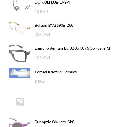
DO KULI LUB LASKI
12,99
zł
Bvlgari BV2190B 266
765,99
zł
Emporio Armani Ea 3206 5075 56 rozm. M
401,61
zł
Kamed Kaczka Damska
9,90
zł
Sunoptic Okulary Sk8