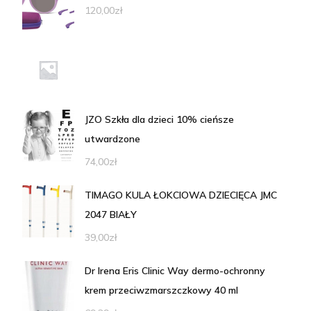
120,00
zł
JZO Szkła dla dzieci 10% cieńsze
utwardzone
74,00
zł
TIMAGO KULA ŁOKCIOWA DZIECIĘCA JMC
2047 BIAŁY
39,00
zł
Dr Irena Eris Clinic Way dermo-ochronny
krem przeciwzmarszczkowy 40 ml