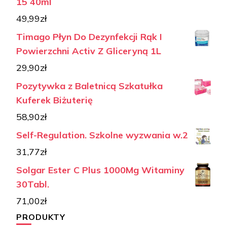
15 40ml
49,99
zł
Timago Płyn Do Dezynfekcji Rąk I
Powierzchni Activ Z Gliceryną 1L
29,90
zł
Pozytywka z Baletnicą Szkatułka
Kuferek Biżuterię
58,90
zł
Self-Regulation. Szkolne wyzwania w.2
31,77
zł
Solgar Ester C Plus 1000Mg Witaminy
30Tabl.
71,00
zł
PRODUKTY