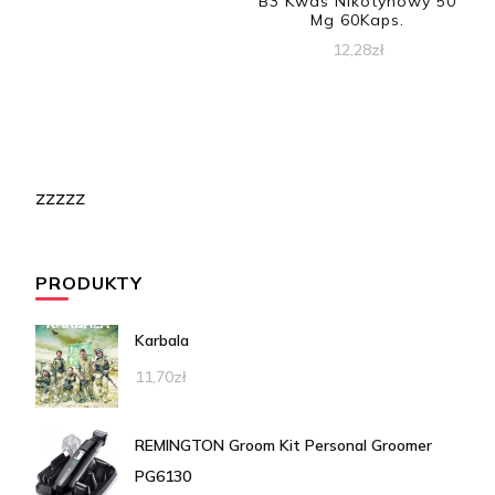
B3 Kwas Nikotynowy 50
Mg 60Kaps.
12,28
zł
zzzzz
PRODUKTY
Karbala
11,70
zł
REMINGTON Groom Kit Personal Groomer
PG6130