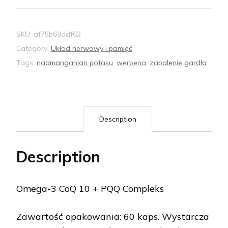
SKU:
af75b69ddf62
Category:
Układ nerwowy i pamięć
Tags:
nadmanganian potasu
,
werbena
,
zapalenie gardła
Description
Description
Omega-3 CoQ 10 + PQQ Compleks
Zawartość opakowania: 60 kaps. Wystarcza