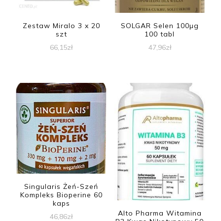
Zestaw Miralo 3 x 20
SOLGAR Selen 100µg
szt
100 tabl
66,15
zł
47,96
zł
Singularis Żeń-Szeń
Kompleks Bioperine 60
kaps
Alto Pharma Witamina
46,86
zł