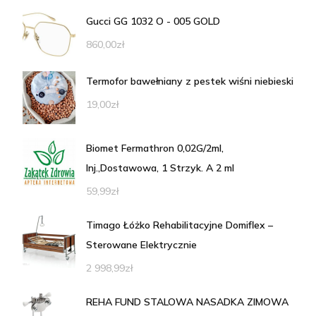
Gucci GG 1032 O - 005 GOLD
860,00
zł
Termofor bawełniany z pestek wiśni niebieski
19,00
zł
Biomet Fermathron 0,02G/2ml,
Inj.,Dostawowa, 1 Strzyk. A 2 ml
59,99
zł
Timago Łóżko Rehabilitacyjne Domiflex –
Sterowane Elektrycznie
2 998,99
zł
REHA FUND STALOWA NASADKA ZIMOWA