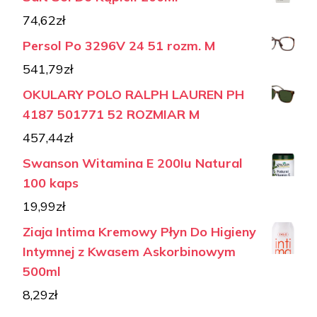
74,62
zł
Persol Po 3296V 24 51 rozm. M
541,79
zł
OKULARY POLO RALPH LAUREN PH
4187 501771 52 ROZMIAR M
457,44
zł
Swanson Witamina E 200Iu Natural
100 kaps
19,99
zł
Ziaja Intima Kremowy Płyn Do Higieny
Intymnej z Kwasem Askorbinowym
500ml
8,29
zł