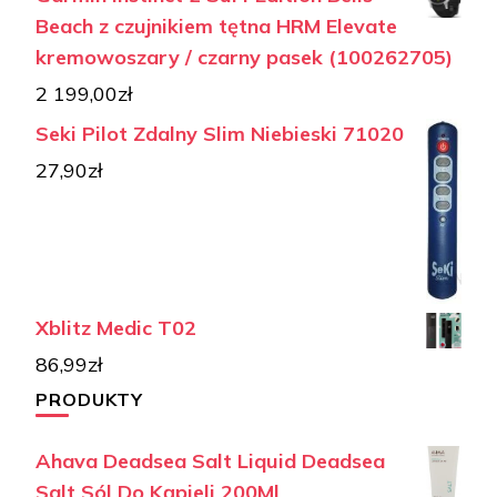
Beach z czujnikiem tętna HRM Elevate
kremowoszary / czarny pasek (100262705)
2 199,00
zł
Seki Pilot Zdalny Slim Niebieski 71020
27,90
zł
Xblitz Medic T02
86,99
zł
PRODUKTY
Ahava Deadsea Salt Liquid Deadsea
Salt Sól Do Kąpieli 200Ml