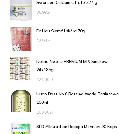
Swanson Calcium citrate 227 g
36,99
zł
Dr Hau Sierść i skóra 70g
12,99
zł
Dolina Noteci PREMIUM MIX Smaków
24x185g
121,90
zł
Hugo Boss No.6 Bottled Woda Toaletowa
100ml
169,00
zł
SFD Allnutrition Bacopa Monnieri 90 Kaps