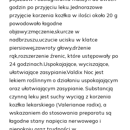
godzin po przyjęciu leku.Jednorazowe
przyjęcie korzenia kozłka w ilości około 20 g
powodowało łagodne
objawy:zmęczenie,skurcze w
nadbrzuszu,uczucie ucisku w klatce
piersiowej,zawroty głowy,drżenie
rąk,rozszerzenie źrenic, które ustępowały po
24 godzinach.Uspokajające, wyciszające,
ułatwiające zasypianie.Valdix Noc jest
lekiem roślinnym o działaniu uspokajającym
oraz ułatwiającym zasypianie. Substancją
czynną leku jest suchy wyciąg z korzenia
kozłka lekarskiego (Valerianae radix), a
wskazaniem do stosowania preparatu są
łagodne stany napięcia nerwowego i
niepokoju oraz trudności w