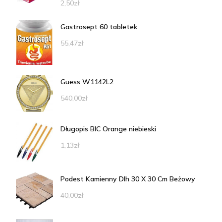
2,50
zł
Gastrosept 60 tabletek
55,47
zł
Guess W1142L2
540,00
zł
Długopis BIC Orange niebieski
1,13
zł
Podest Kamienny Dlh 30 X 30 Cm Beżowy
40,00
zł