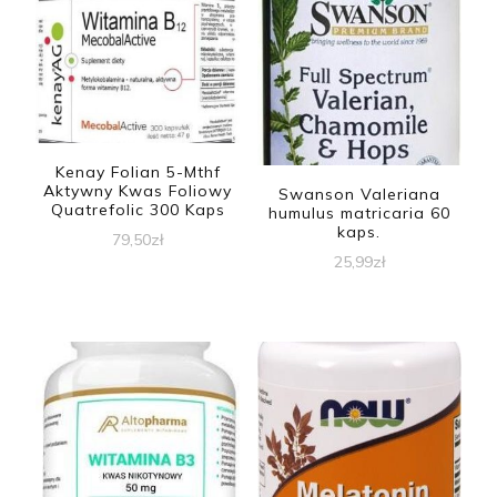
Kenay Folian 5-Mthf
Aktywny Kwas Foliowy
Swanson Valeriana
Quatrefolic 300 Kaps
humulus matricaria 60
kaps.
79,50
zł
25,99
zł