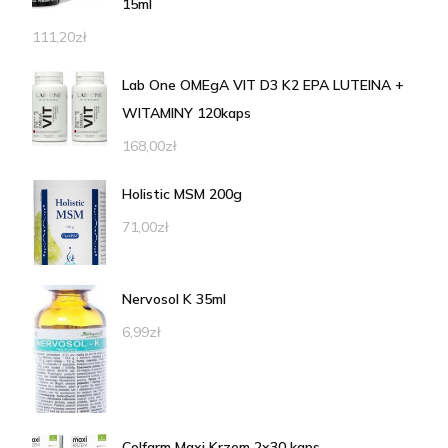
15ml
111,20
zł
Lab One OMEgA VIT D3 K2 EPA LUTEINA +
WITAMINY 120kaps
168,00
zł
Holistic MSM 200g
71,00
zł
Nervosol K 35ml
6,99
zł
Colfarm Maxi Krzem 2x30 kaps