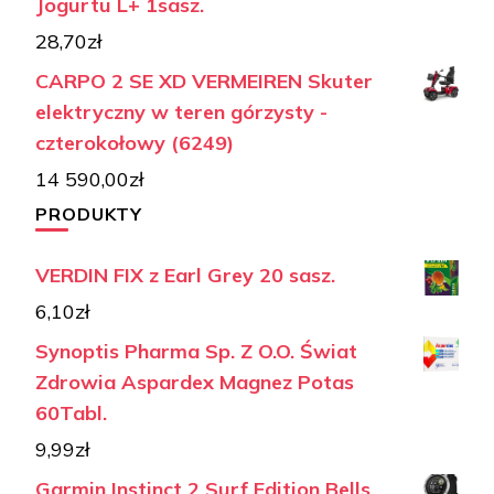
Jogurtu L+ 1sasz.
28,70
zł
CARPO 2 SE XD VERMEIREN Skuter
elektryczny w teren górzysty -
czterokołowy (6249)
14 590,00
zł
PRODUKTY
VERDIN FIX z Earl Grey 20 sasz.
6,10
zł
Synoptis Pharma Sp. Z O.O. Świat
Zdrowia Aspardex Magnez Potas
60Tabl.
9,99
zł
Garmin Instinct 2 Surf Edition Bells