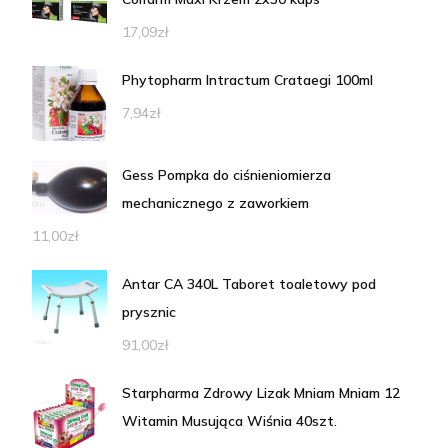
17,09
zł
Phytopharm Intractum Crataegi 100ml
7,94
zł
Gess Pompka do ciśnieniomierza
mechanicznego z zaworkiem
11,00
zł
Antar CA 340L Taboret toaletowy pod
prysznic
91,00
zł
Starpharma Zdrowy Lizak Mniam Mniam 12
Witamin Musująca Wiśnia 40szt.