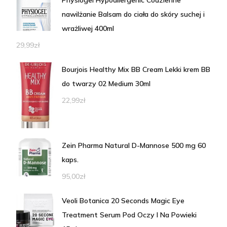
Physiogel Hypoallergenic Codzienne
nawilżanie Balsam do ciała do skóry suchej i
wrażliwej 400ml
29,99
zł
Bourjois Healthy Mix BB Cream Lekki krem BB
do twarzy 02 Medium 30ml
22,99
zł
Zein Pharma Natural D-Mannose 500 mg 60
kaps.
95,00
zł
Veoli Botanica 20 Seconds Magic Eye
Treatment Serum Pod Oczy I Na Powieki