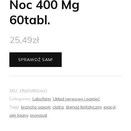
Noc 400 Mg
60tabl.
25,49
zł
SPRAWDŹ SAM!
SKU:
1fbb5d861aa1
Categories:
Labofarm
,
Układ nerwowy i pamięć
Tags:
broncho vaxom
,
clatra
,
drenaż limfatyczny
,
exacyl
,
olej lniany
,
pronasal