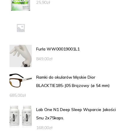
25,90
zł
Furla WW00019001L1
849,00
zł
Ramki do okularów Męskie Dior
BLACKTIE185-J05 Brązowy (ø 54 mm)
685,00
zł
Lab One N1 Deep Sleep Wsparcie Jakości
Snu 2x75kaps.
168,00
zł