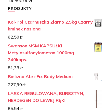
14 590,00
zł
PRODUKTY
Kol-Pol Czarnuszka Ziarno 2,5kg Czarny
kminek nasiona
62,50
zł
Swanson MSM KAPSUŁKI
Metylosulfonylometan 1000mg
240kaps.
81,33
zł
Bielizna Abri-Fix Body Medium
227,90
zł
LASKA REGULOWANA, BURSZTYN,
HERDEGEN DO LEWEJ RĘKI
85,54
zł