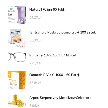
Naturell Folian 60 tabl.
14,20
zł
Jentschura Paski do pomiaru pH 100 sztuk
80,30
zł
Burberry 1372 1003 57 Malcolm
779,99
zł
Formeds F-Vit C 1000 - 60 Porcji
37,84
zł
Arpex Serpentyny Metalizow.Celebrate
8,96
zł