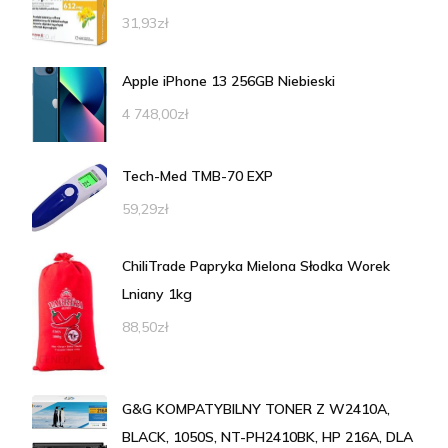
31,93
zł
Apple iPhone 13 256GB Niebieski
4 748,00
zł
Tech-Med TMB-70 EXP
59,29
zł
ChiliTrade Papryka Mielona Słodka Worek
Lniany 1kg
88,50
zł
G&G KOMPATYBILNY TONER Z W2410A,
BLACK, 1050S, NT-PH2410BK, HP 216A, DLA