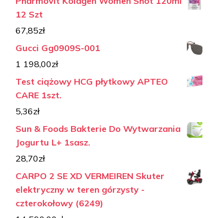
Pharmovit Kolagen Women Shot 120ml
12 Szt
67,85
zł
Gucci Gg0909S-001
1 198,00
zł
Test ciążowy HCG płytkowy APTEO
CARE 1szt.
5,36
zł
Sun & Foods Bakterie Do Wytwarzania
Jogurtu L+ 1sasz.
28,70
zł
CARPO 2 SE XD VERMEIREN Skuter
elektryczny w teren górzysty -
czterokołowy (6249)