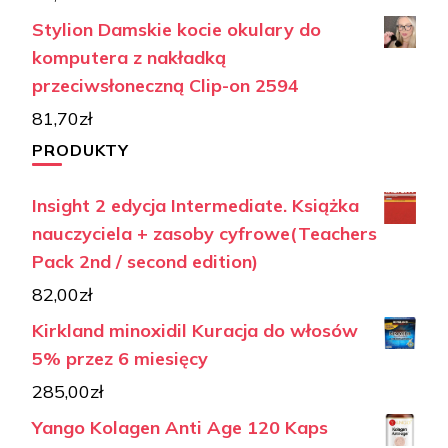
Stylion Damskie kocie okulary do
komputera z nakładką
przeciwsłoneczną Clip-on 2594
81,70
zł
PRODUKTY
Insight 2 edycja Intermediate. Książka
nauczyciela + zasoby cyfrowe(Teachers
Pack 2nd / second edition)
82,00
zł
Kirkland minoxidil Kuracja do włosów
5% przez 6 miesięcy
285,00
zł
Yango Kolagen Anti Age 120 Kaps