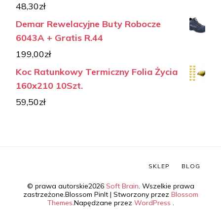
48,30
zł
Demar Rewelacyjne Buty Robocze
6043A + Gratis R.44
199,00
zł
Koc Ratunkowy Termiczny Folia Życia
160x210 10Szt.
59,50
zł
SKLEP
BLOG
© prawa autorskie2026
Soft Brain
. Wszelkie prawa
zastrzeżone.
Blossom PinIt | Stworzony przez
Blossom
Themes
.Napędzane przez
WordPress
.