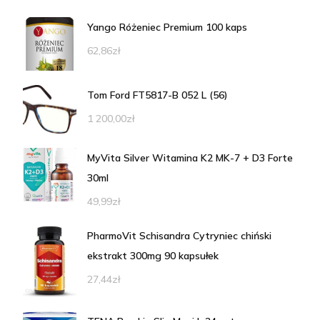
Yango Różeniec Premium 100 kaps
62,86
zł
Tom Ford FT5817-B 052 L (56)
1 200,00
zł
MyVita Silver Witamina K2 MK-7 + D3 Forte
30ml
49,99
zł
PharmoVit Schisandra Cytryniec chiński
ekstrakt 300mg 90 kapsułek
27,44
zł