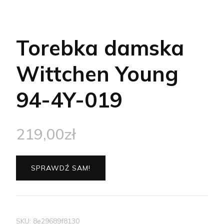
Torebka damska
Wittchen Young
94-4Y-019
219,00
zł
SPRAWDŹ SAM!
SKU:
8e29689f8130