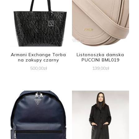
Armani Exchange Torba
Listonoszka damska
na zakupy czarny
PUCCINI BML019
500,00
zł
139,00
zł