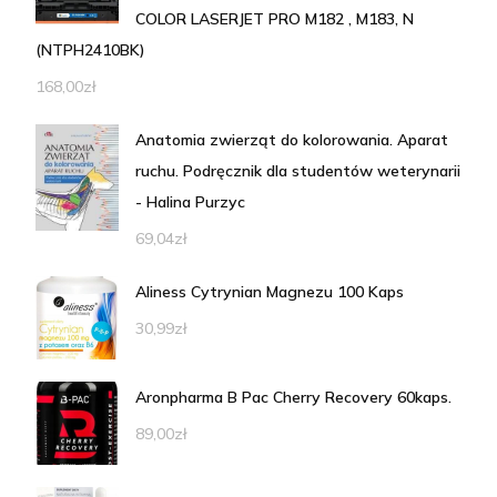
COLOR LASERJET PRO M182 , M183, N
(NTPH2410BK)
168,00
zł
Anatomia zwierząt do kolorowania. Aparat
ruchu. Podręcznik dla studentów weterynarii
- Halina Purzyc
69,04
zł
Aliness Cytrynian Magnezu 100 Kaps
30,99
zł
Aronpharma B Pac Cherry Recovery 60kaps.
89,00
zł