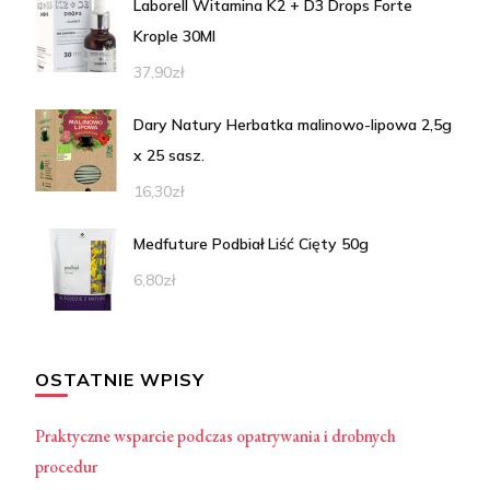
Laborell Witamina K2 + D3 Drops Forte
Krople 30Ml
37,90
zł
Dary Natury Herbatka malinowo-lipowa 2,5g
x 25 sasz.
16,30
zł
Medfuture Podbiał Liść Cięty 50g
6,80
zł
OSTATNIE WPISY
Praktyczne wsparcie podczas opatrywania i drobnych
procedur