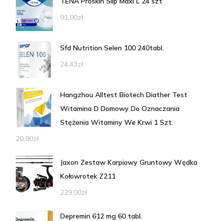
TENA Proskin Slip Maxi L 24 szt
91,00
zł
Sfd Nutrition Selen 100 240tabl.
24,43
zł
Hangzhou Alltest Biotech Diather Test
Witamina D Domowy Do Oznaczania
Stężenia Witaminy We Krwi 1 Szt.
20,90
zł
Jaxon Zestaw Karpiowy Gruntowy Wędka
Kołowrotek Z211
229,00
zł
Depremin 612 mg 60 tabl.