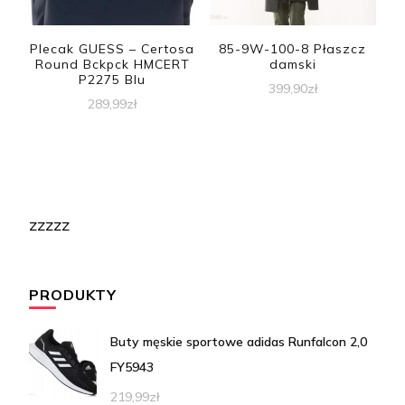
Plecak GUESS – Certosa
85-9W-100-8 Płaszcz
Round Bckpck HMCERT
damski
P2275 Blu
399,90
zł
289,99
zł
zzzzz
PRODUKTY
Buty męskie sportowe adidas Runfalcon 2,0
FY5943
219,99
zł