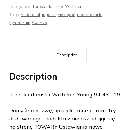
Categories:
Torebki damskie
,
Wittchen
Tags:
hederasal
,
irigasin
,
mesopral
,
neosine forte
,
pyrantelum
,
świerzb
Description
Description
Torebka damska Wittchen Young 94-4Y-019
Domyślną nazwę, opis jak i inne parametry
dodawanego produktu zmienisz udając się
na stronę TOWARY Ustawienia nowo