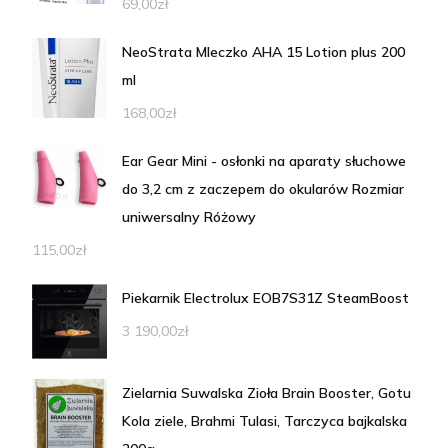
69,00
zł
NeoStrata Mleczko AHA 15 Lotion plus 200
ml
168,00
zł
Ear Gear Mini - osłonki na aparaty słuchowe
do 3,2 cm z zaczepem do okularów Rozmiar
uniwersalny Różowy
115,00
zł
Piekarnik Electrolux EOB7S31Z SteamBoost
3 190,00
zł
Zielarnia Suwalska Zioła Brain Booster, Gotu
Kola ziele, Brahmi Tulasi, Tarczyca bajkalska