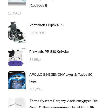
(10036651)
128,90
zł
Vermeiren Eclipsx4 90
2 629,99
zł
ProMedix PR 810 Krówka
84,85
zł
APOLLO'S HEGEMONY Liver & Tudca 90
kaps.
169,00
zł
Terma System Poręczy Asekuracyjnych Dla
Osób Z Niepełnosprawnościami/Model: Plx