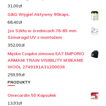
31,00
zł
G&G Węgiel Aktywny 90kaps.
68,40
zł
Jzo Szkła w średnicach 76-85 mm
Szmaragd UV z montażem
352,00
zł
Męska Czapka zimowa EA7 EMPORIO
ARMANI TRAIN VISIBILITY M BEANIE
WOOL 2749191A31200036
259,99
zł
PRODUKTY
Omecardin 50 Kapsułek
13,93
zł