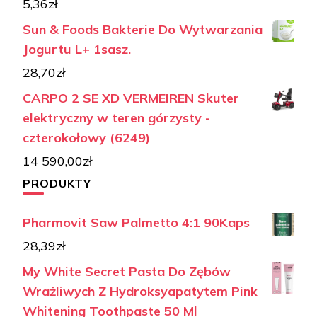
5,36
zł
Sun & Foods Bakterie Do Wytwarzania
Jogurtu L+ 1sasz.
28,70
zł
CARPO 2 SE XD VERMEIREN Skuter
elektryczny w teren górzysty -
czterokołowy (6249)
14 590,00
zł
PRODUKTY
Pharmovit Saw Palmetto 4:1 90Kaps
28,39
zł
My White Secret Pasta Do Zębów
Wrażliwych Z Hydroksyapatytem Pink
Whitening Toothpaste 50 Ml