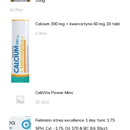
200g
56,99
zł
Calcium 300 mg + kwercetyna 60 mg 20 tabl.
6,96
zł
CaliVita Power Mins
82,00
zł
Fielmann atrea excellence 1 day toric 1.75
SPH, Cyl. -1.75, Oś 170 & BC 8.6 30szt.