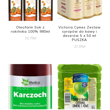
Oleofarm Sok z
Victoria Cymes Zestaw
rokitnika 100% 980ml
syropów do kawy i
deserów 5 x 50 ml
31,79
zł
PUSZKA
17,39
zł