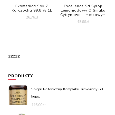
Ekamedica Sok Z
Excellence Sd Syrop
Karczocha 99,8 % 1L
Lemoniadowy O Smaku
Cytrynowo-Limetkowym
26,76
zł
48,99
zł
zzzzz
PRODUKTY
Solgar Botaniczny Kompleks Trawienny 60
kaps.
116,00
zł