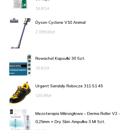
14,87
zł
Dyson Cyclone V10 Animal
2 099,00
zł
Rowachol Kapsułki 30 Szt.
15,61
zł
Urgent Sandały Robocze 311 S1 45
135,99
zł
Mezoterapia Mikroigłowa – Derma Roller V2 -
0,25mm + Dry Skin Ampułka 3 Ml Szt.