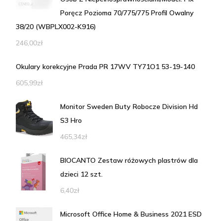
Poręcz Pozioma 70/775/775 Profil Owalny
38/20 (WBPLX002-K916)
246,00
zł
Okulary korekcyjne Prada PR 17WV TY71O1 53-19-140
605,99
zł
Monitor Sweden Buty Robocze Division Hd
S3 Hro
465,34
zł
BIOCANTO Zestaw różowych plastrów dla
dzieci 12 szt.
6,40
zł
Microsoft Office Home & Business 2021 ESD