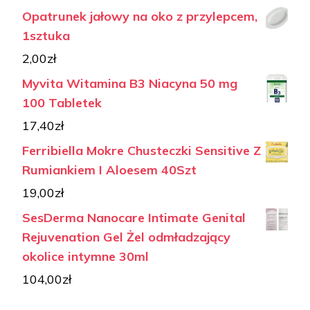
Opatrunek jałowy na oko z przylepcem,
1sztuka
2,00
zł
Myvita Witamina B3 Niacyna 50 mg
100 Tabletek
17,40
zł
Ferribiella Mokre Chusteczki Sensitive Z
Rumiankiem I Aloesem 40Szt
19,00
zł
SesDerma Nanocare Intimate Genital
Rejuvenation Gel Żel odmładzający
okolice intymne 30ml
104,00
zł