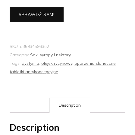
SPRAWDŹ SAM!
SKU:
d359345983e2
Category:
Soki syropy i nektary
Tags:
dystymia
,
olejek rycynowy
,
oparzenia słoneczne
,
tabletki antykoncepcyjne
Description
Description