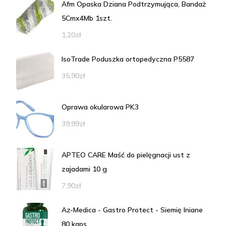
Afm Opaska Dziana Podtrzymująca, Bandaż
5Cmx4Mb 1szt.
1,20
zł
IsoTrade Poduszka ortopedyczna P5587
35,90
zł
Oprawa okularowa PK3
39,99
zł
APTEO CARE Maść do pielęgnacji ust z
zajadami 10 g
7,90
zł
Az-Medica - Gastro Protect - Siemię lniane
80 kaps