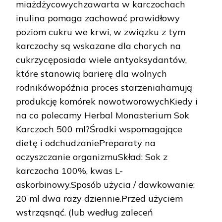
miażdżycowychzawarta w karczochach
inulina pomaga zachować prawidłowy
poziom cukru we krwi, w związku z tym
karczochy są wskazane dla chorych na
cukrzycęposiada wiele antyoksydantów,
które stanowią barierę dla wolnych
rodnikówopóźnia proces starzeniahamują
produkcję komórek nowotworowychKiedy i
na co polecamy Herbal Monasterium Sok
Karczoch 500 ml?Środki wspomagające
dietę i odchudzaniePreparaty na
oczyszczanie organizmuSkład: Sok z
karczocha 100%, kwas L-
askorbinowy.Sposób użycia / dawkowanie:
20 ml dwa razy dziennie.Przed użyciem
wstrząsnąć. (lub według zaleceń