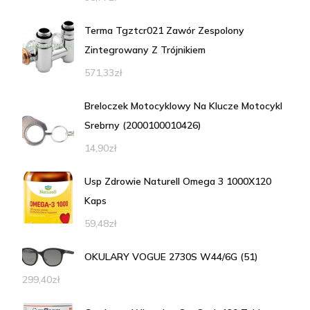
Terma Tgztcr021 Zawór Zespolony
Zintegrowany Z Trójnikiem
571,33
zł
Breloczek Motocyklowy Na Klucze Motocykl
Srebrny (2000100010426)
14,90
zł
Usp Zdrowie Naturell Omega 3 1000X120
Kaps
59,48
zł
OKULARY VOGUE 2730S W44/6G (51)
299,40
zł