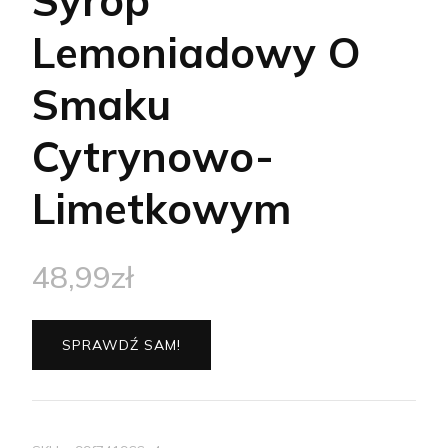
Syrop
Lemoniadowy O
Smaku
Cytrynowo-
Limetkowym
48,99
zł
SPRAWDŹ SAM!