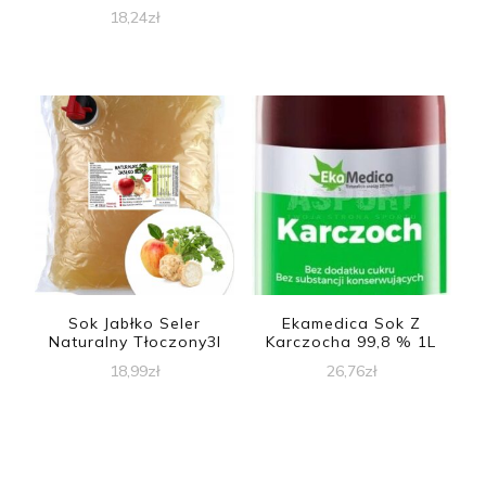
18,24
zł
Sok Jabłko Seler
Ekamedica Sok Z
Naturalny Tłoczony3l
Karczocha 99,8 % 1L
18,99
zł
26,76
zł