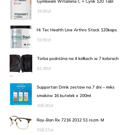
Gymbeam Witamina C + Cynk 120 Tabl
19,90
zł
Hi Tec Health Line Arthro Stack 120kaps.
59,90
zł
Torba podróżna na 4 kółkach w 7 kolorach
63,38
zł
Supportan Drink zestaw na 7 dni – miks
smaków 16 butelek x 200ml
106,00
zł
Ray-Ban Rx 7216 2012 51 rozm. M
358,37
zł