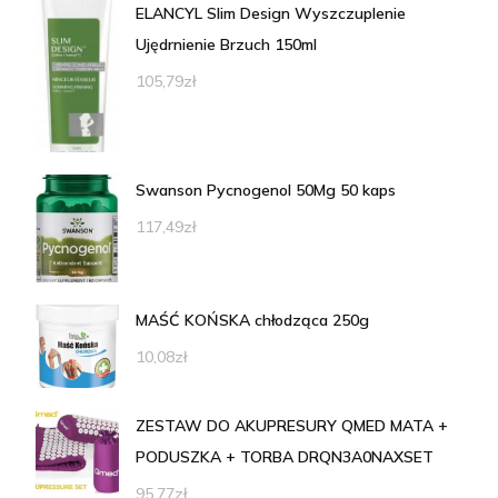
ELANCYL Slim Design Wyszczuplenie
Ujędrnienie Brzuch 150ml
105,79
zł
Swanson Pycnogenol 50Mg 50 kaps
117,49
zł
MAŚĆ KOŃSKA chłodząca 250g
10,08
zł
ZESTAW DO AKUPRESURY QMED MATA +
PODUSZKA + TORBA DRQN3A0NAXSET
95,77
zł