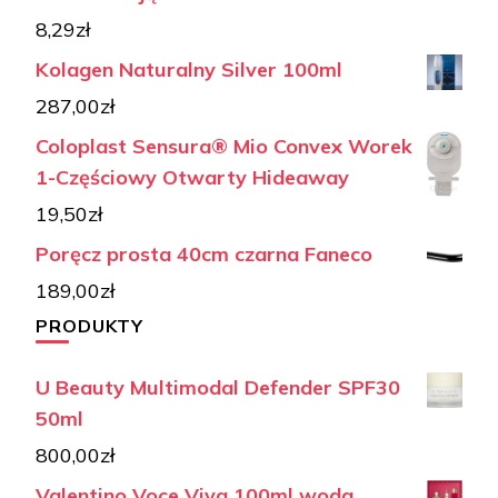
8,29
zł
Kolagen Naturalny Silver 100ml
287,00
zł
Coloplast Sensura® Mio Convex Worek
1-Częściowy Otwarty Hideaway
19,50
zł
Poręcz prosta 40cm czarna Faneco
189,00
zł
PRODUKTY
U Beauty Multimodal Defender SPF30
50ml
800,00
zł
Valentino Voce Viva 100ml woda