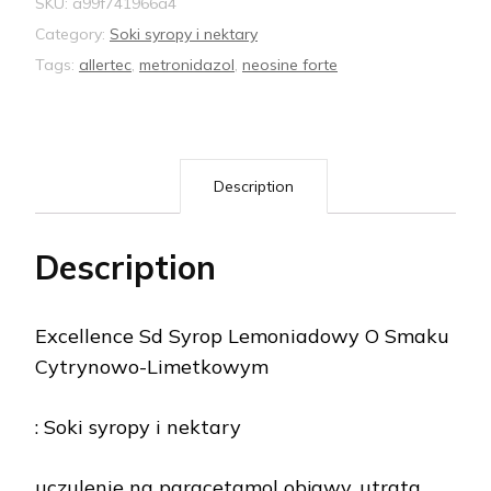
SKU:
a99f741966a4
Category:
Soki syropy i nektary
Tags:
allertec
,
metronidazol
,
neosine forte
Description
Description
Excellence Sd Syrop Lemoniadowy O Smaku
Cytrynowo-Limetkowym
: Soki syropy i nektary
uczulenie na paracetamol objawy, utrata