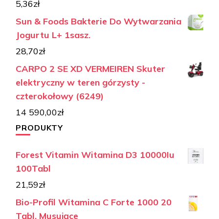
5,36
zł
Sun & Foods Bakterie Do Wytwarzania
Jogurtu L+ 1sasz.
28,70
zł
CARPO 2 SE XD VERMEIREN Skuter
elektryczny w teren górzysty -
czterokołowy (6249)
14 590,00
zł
PRODUKTY
Forest Vitamin Witamina D3 10000Iu
100Tabl
21,59
zł
Bio-Profil Witamina C Forte 1000 20
Tabl. Musujące