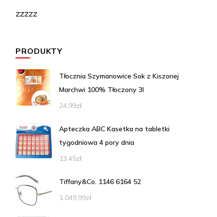
zzzzz
PRODUKTY
Tłocznia Szymanowice Sok z Kiszonej
Marchwi 100% Tłoczony 3l
24,99
zł
Apteczka ABC Kasetka na tabletki
tygodniowa 4 pory dnia
13,45
zł
Tiffany&Co. 1146 6164 52
1 049,99
zł