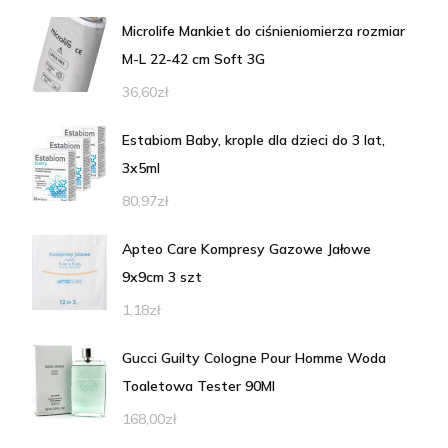
Microlife Mankiet do ciśnieniomierza rozmiar
M-L 22-42 cm Soft 3G
36,60
zł
Estabiom Baby, krople dla dzieci do 3 lat,
3x5ml
80,97
zł
Apteo Care Kompresy Gazowe Jałowe
9x9cm 3 szt
1,18
zł
Gucci Guilty Cologne Pour Homme Woda
Toaletowa Tester 90Ml
168,00
zł