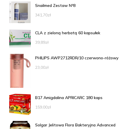
Snailmed Zestaw №8
341,70
zł
CLA z zieloną herbatą 60 kapsułek
39,89
zł
PHILIPS AWP2712RDR/10 czerwono-różowy
23,00
zł
B17 Amigdalina APRICARC 180 kaps
159,00
zł
Solgar Jelitowa Flora Bakteryjna Advanced