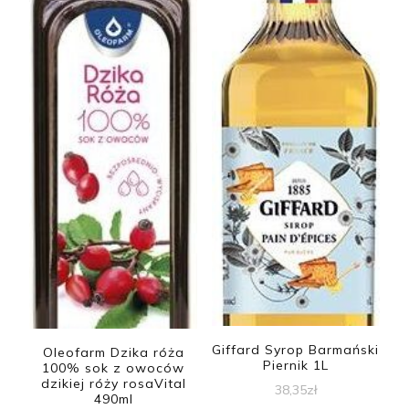
Giffard Syrop Barmański
Oleofarm Dzika róża
Piernik 1L
100% sok z owoców
dzikiej róży rosaVital
38,35
zł
490ml