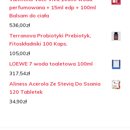
perfumowana + 15ml edp + 100ml
Balsam do ciała
536,00
zł
Terranova Probiotyki Prebiotyk,
Fitoskładniki 100 Kaps.
105,00
zł
LOEWE 7 woda toaletowa 100ml
317,54
zł
Aliness Acerola Ze Stevią Do Ssania
120 Tabletek
34,90
zł