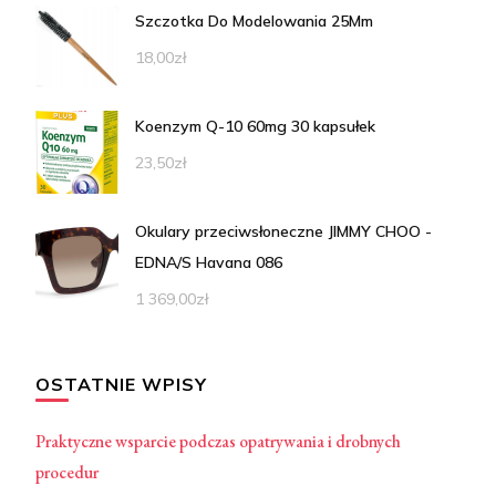
Szczotka Do Modelowania 25Mm
18,00
zł
Koenzym Q-10 60mg 30 kapsułek
23,50
zł
Okulary przeciwsłoneczne JIMMY CHOO -
EDNA/S Havana 086
1 369,00
zł
OSTATNIE WPISY
Praktyczne wsparcie podczas opatrywania i drobnych
procedur