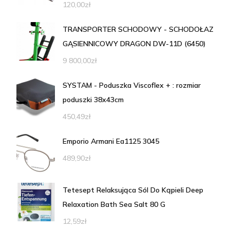
120,00
zł
TRANSPORTER SCHODOWY - SCHODOŁAZ
GĄSIENNICOWY DRAGON DW-11D (6450)
9 800,00
zł
SYSTAM - Poduszka Viscoflex + : rozmiar
poduszki 38x43cm
450,49
zł
Emporio Armani Ea1125 3045
489,90
zł
Tetesept Relaksująca Sól Do Kąpieli Deep
Relaxation Bath Sea Salt 80 G
12,59
zł