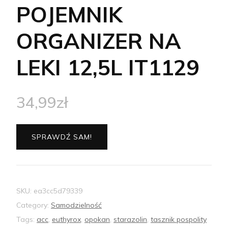
POJEMNIK
ORGANIZER NA
LEKI 12,5L IT1129
34,99
zł
SPRAWDŹ SAM!
SKU:
ea3cc5d79339
Category:
Samodzielność
Tags:
acc
,
euthyrox
,
opokan
,
starazolin
,
tasznik pospolity