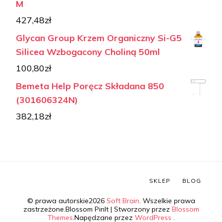
M
427,48
zł
Glycan Group Krzem Organiczny Si-G5
Silicea Wzbogacony Choliną 50ml
100,80
zł
Bemeta Help Poręcz Składana 850
(301606324N)
382,18
zł
SKLEP
BLOG
© prawa autorskie2026
Soft Brain
. Wszelkie prawa
zastrzeżone.
Blossom PinIt | Stworzony przez
Blossom
Themes
.Napędzane przez
WordPress
.