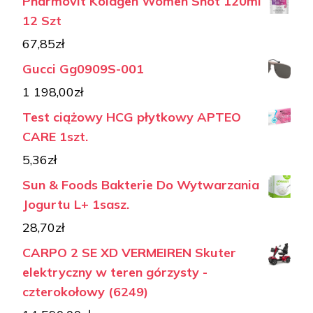
Pharmovit Kolagen Women Shot 120ml
12 Szt
67,85
zł
Gucci Gg0909S-001
1 198,00
zł
Test ciążowy HCG płytkowy APTEO
CARE 1szt.
5,36
zł
Sun & Foods Bakterie Do Wytwarzania
Jogurtu L+ 1sasz.
28,70
zł
CARPO 2 SE XD VERMEIREN Skuter
elektryczny w teren górzysty -
czterokołowy (6249)