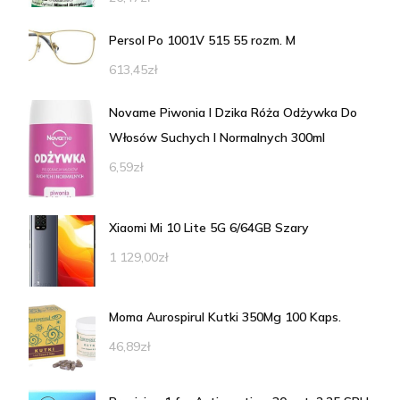
Persol Po 1001V 515 55 rozm. M
613,45
zł
Novame Piwonia I Dzika Róża Odżywka Do
Włosów Suchych I Normalnych 300ml
6,59
zł
Xiaomi Mi 10 Lite 5G 6/64GB Szary
1 129,00
zł
Moma Aurospirul Kutki 350Mg 100 Kaps.
46,89
zł