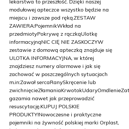
lekarstwa to przeszłość. Dzięki naszej
modułowej apteczce wszystko będzie na
miejscu i zawsze pod ręką.ZESTAW
ZAWIERA:PojemnikWkład na
przedmiotyPokrywę z rączkąUlotkę
informacyjnąNIC CIĘ NIE ZASKOCZYW
zestawie z domową apteczką znajduje się
ULOTKA INFORMACYJNA, w której
znajdziesz numery alarmowe i jak się
zachować w poszczególnych sytuacjach
m.in:Zawał sercaRanySkręcenie lub
zwichnięcieZłamaniaKrwotokUdaryOmdlenieZat
gazamia nawet jak przeprowadzić
resuscytację.KUPUJ POLSKIE
PRODUKTY!Nowoczesne i praktyczne
pojemniki na żywność polskiej marki Orplast,