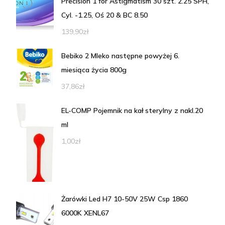
Precision 1 for Astigmatism 30 szt. 2.25 SPH,
Cyl. -1.25, Oś 20 & BC 8.50
139,90
zł
Bebiko 2 Mleko następne powyżej 6.
miesiąca życia 800g
37,86
zł
EL-COMP Pojemnik na kał sterylny z nakl.20
ml
1,00
zł
Żarówki Led H7 10-50V 25W Csp 1860
6000K XENL67