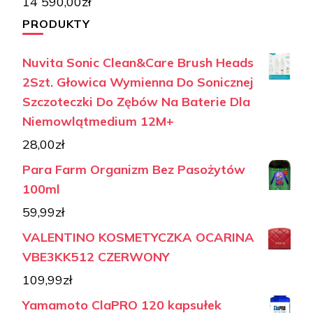
14 590,00
zł
PRODUKTY
Nuvita Sonic Clean&Care Brush Heads
2Szt. Głowica Wymienna Do Sonicznej
Szczoteczki Do Zębów Na Baterie Dla
Niemowlątmedium 12M+
28,00
zł
Para Farm Organizm Bez Pasożytów
100ml
59,99
zł
VALENTINO KOSMETYCZKA OCARINA
VBE3KK512 CZERWONY
109,99
zł
Yamamoto ClaPRO 120 kapsułek