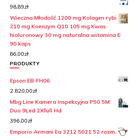
98,89
zł
Wieczna Młodość 1200 mg Kolagen rybi
210 mg Koenzym Q10 105 mg Kwas
hialuronowy 30 mg naturalna witamina E
90 kaps
86,00
zł
PRODUKTY
Epson EB-FH06
2 820,00
zł
Mbg Line Kamera Inspekcyjna P50 5M
Duo 9Led 2Xfull Hd
396,00
zł
Emporio Armani Ea 3212 5021 52 rozm.