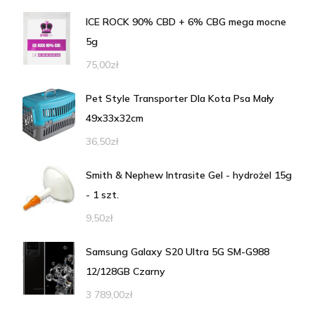
ICE ROCK 90% CBD + 6% CBG mega mocne
5g
75,00
zł
Pet Style Transporter Dla Kota Psa Mały
49x33x32cm
36,50
zł
Smith & Nephew Intrasite Gel - hydrożel 15g
- 1 szt.
9,50
zł
Samsung Galaxy S20 Ultra 5G SM-G988
12/128GB Czarny
3 789,00
zł