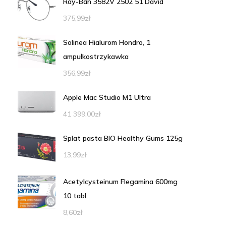
Ray-Ban 3582V 2502 51 David
375,99
zł
Solinea Hialurom Hondro, 1
ampułkostrzykawka
356,99
zł
Apple Mac Studio M1 Ultra
41 399,00
zł
Splat pasta BIO Healthy Gums 125g
13,99
zł
Acetylcysteinum Flegamina 600mg
10 tabl
8,60
zł