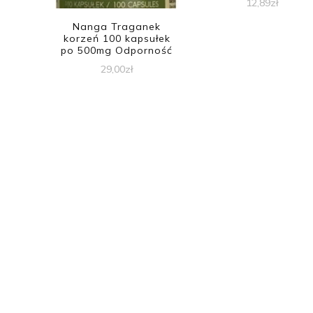
12,89
zł
Nanga Traganek
korzeń 100 kapsułek
po 500mg Odporność
29,00
zł