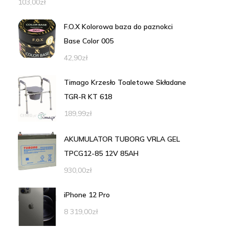
103,00
zł
F.O.X Kolorowa baza do paznokci
Base Color 005
42,90
zł
Timago Krzesło Toaletowe Składane
TGR-R KT 618
189,99
zł
AKUMULATOR TUBORG VRLA GEL
TPCG12-85 12V 85AH
930,00
zł
iPhone 12 Pro
8 319,00
zł