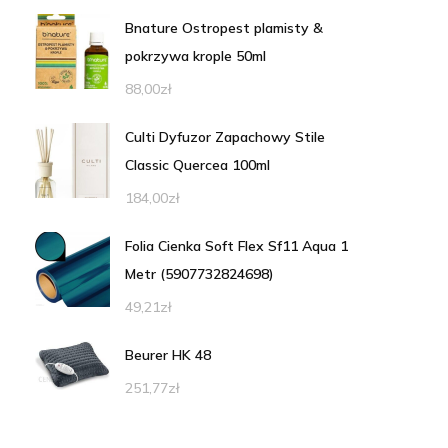
Bnature Ostropest plamisty &
pokrzywa krople 50ml
88,00
zł
Culti Dyfuzor Zapachowy Stile
Classic Quercea 100ml
184,00
zł
Folia Cienka Soft Flex Sf11 Aqua 1
Metr (5907732824698)
49,21
zł
Beurer HK 48
251,77
zł