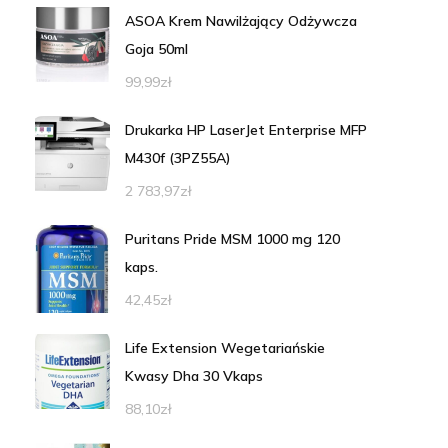
ASOA Krem Nawilżający Odżywcza
Goja 50ml
99,99
zł
Drukarka HP LaserJet Enterprise MFP
M430f (3PZ55A)
2 783,97
zł
Puritans Pride MSM 1000 mg 120
kaps.
42,45
zł
Life Extension Wegetariańskie
Kwasy Dha 30 Vkaps
88,10
zł