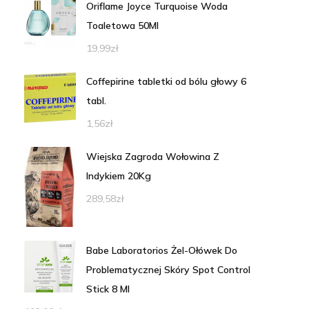
Oriflame Joyce Turquoise Woda
Toaletowa 50Ml
19,99
zł
Coffepirine tabletki od bólu głowy 6
tabl.
1,56
zł
Wiejska Zagroda Wołowina Z
Indykiem 20Kg
289,58
zł
Babe Laboratorios Żel-Ołówek Do
Problematycznej Skóry Spot Control
Stick 8 Ml