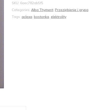
SKU:
6aec782ab5f5
Categories:
Alba Thyment
,
Przeziębienie i grypa
Tags:
aclexa
,
bostonka
,
elektrolity