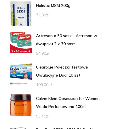
Holistic MSM 200g
71,00
zł
Artresan x 30 sasz - Artresan w
dwupaku 2 x 30 sasz
94,90
zł
Clearblue Pałeczki Testowe
Owulacyjne Dual 10 szt
109,00
zł
Calvin Klein Obsession for Women
Woda Perfumowana 100ml
93,48
zł