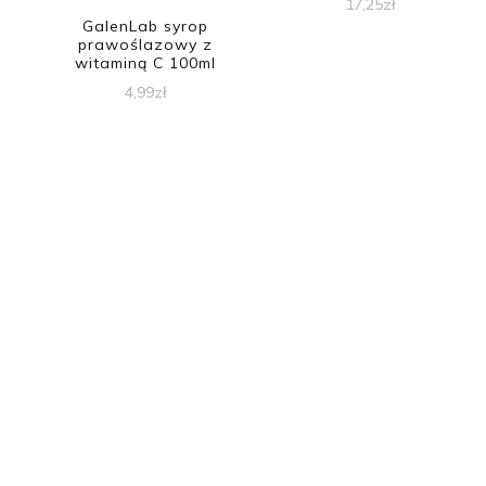
17,25
zł
GalenLab syrop
prawoślazowy z
witaminą C 100ml
4,99
zł