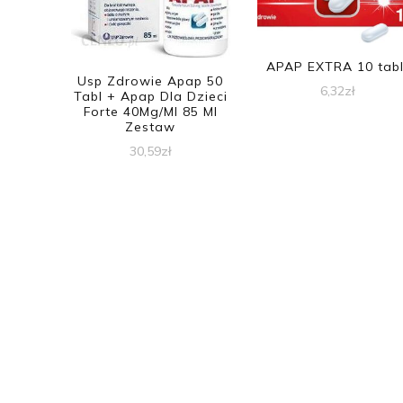
APAP EXTRA 10 tabl
Usp Zdrowie Apap 50
6,32
zł
Tabl + Apap Dla Dzieci
Forte 40Mg/Ml 85 Ml
Zestaw
30,59
zł