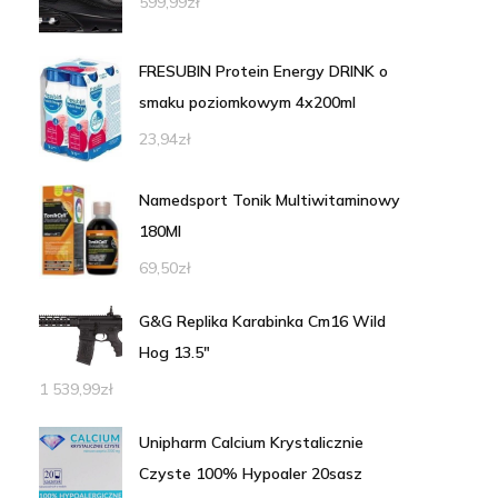
599,99
zł
FRESUBIN Protein Energy DRINK o
smaku poziomkowym 4x200ml
23,94
zł
Namedsport Tonik Multiwitaminowy
180Ml
69,50
zł
G&G Replika Karabinka Cm16 Wild
Hog 13.5"
1 539,99
zł
Unipharm Calcium Krystalicznie
Czyste 100% Hypoaler 20sasz