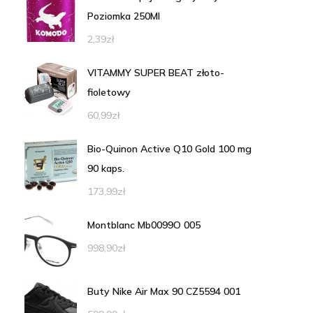
Poziomka 250Ml
2,39
zł
VITAMMY SUPER BEAT złoto-
fioletowy
60,99
zł
Bio-Quinon Active Q10 Gold 100 mg
90 kaps.
173,99
zł
Montblanc Mb0099O 005
998,90
zł
Buty Nike Air Max 90 CZ5594 001