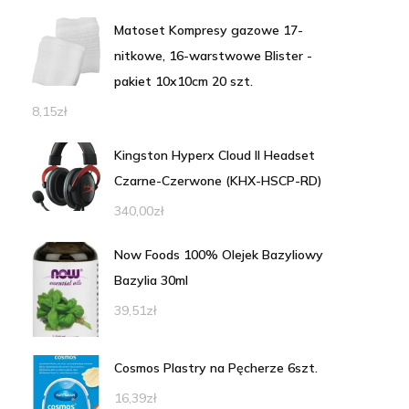
Matoset Kompresy gazowe 17-
nitkowe, 16-warstwowe Blister -
pakiet 10x10cm 20 szt.
8,15
zł
Kingston Hyperx Cloud II Headset
Czarne-Czerwone (KHX-HSCP-RD)
340,00
zł
Now Foods 100% Olejek Bazyliowy
Bazylia 30ml
39,51
zł
Cosmos Plastry na Pęcherze 6szt.
16,39
zł