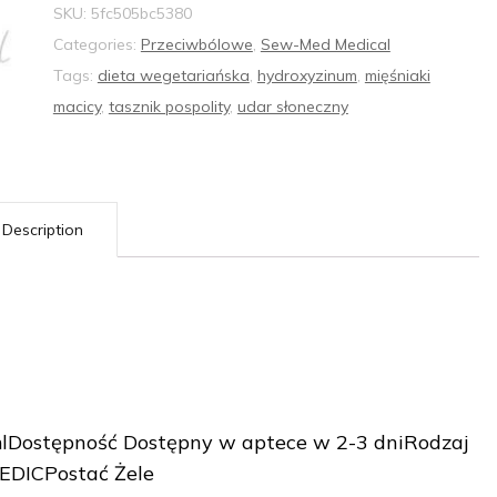
SKU:
5fc505bc5380
Categories:
Przeciwbólowe
,
Sew-Med Medical
Tags:
dieta wegetariańska
,
hydroxyzinum
,
mięśniaki
macicy
,
tasznik pospolity
,
udar słoneczny
Description
lDostępność Dostępny w aptece w 2-3 dniRodzaj
EDICPostać Żele