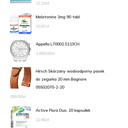
12,19
zł
Melatonina 1mg 90 tabl.
20,87
zł
Appella L70002.5113CH
1 880,00
zł
Hirsch Skórzany wodoodporny pasek
do zegarka 20 mm Bagnore
05502070-2-20
399,00
zł
Active Flora Duo, 20 kapsułek
12,86
zł