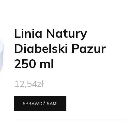
Linia Natury
Diabelski Pazur
250 ml
12,54
zł
SPRAWDŹ SAM!