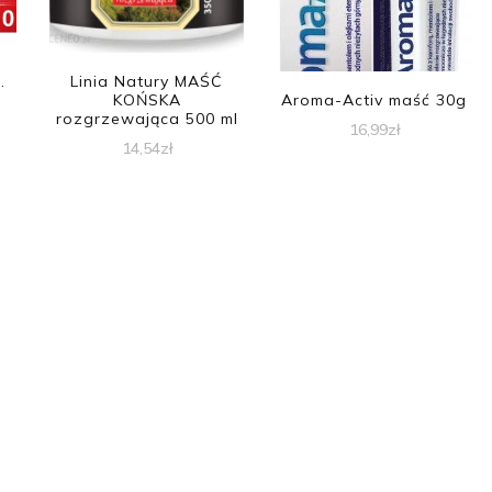
.
Linia Natury MAŚĆ
KOŃSKA
Aroma-Activ maść 30g
rozgrzewająca 500 ml
16,99
zł
14,54
zł