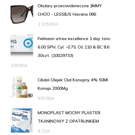
Okulary przeciwsłoneczne JIMMY
CHOO - LESSIE/S Havana 086
1 129,00
zł
Fielmann atrea excellence 1 day toric
6.00 SPH, Cyl. -0.75, Oś 110 & BC 8.6
30szt. (10029733)
128,90
zł
Cibdol Olejek Cbd Konopny 4% 50Ml
Konopi 2000Mg
630,00
zł
MONOPLAST MOCNY PLASTER
TKANINOWY Z OPATRUNKIEM
4,72
zł