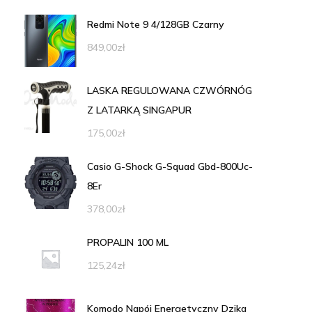
Redmi Note 9 4/128GB Czarny
849,00
zł
LASKA REGULOWANA CZWÓRNÓG
Z LATARKĄ SINGAPUR
175,00
zł
Casio G-Shock G-Squad Gbd-800Uc-
8Er
378,00
zł
PROPALIN 100 ML
125,24
zł
Komodo Napój Energetyczny Dzika