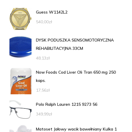
Guess W1142L2
540,00
zł
DYSK PODUSZKA SENSOMOTORYCZNA
REHABILITACYJNA 33CM
48,13
zł
Now Foods Cod Liver Oli Tran 650 mg 250
kaps.
17,56
zł
Polo Ralph Lauren 1215 9273 56
349,99
zł
Matoset Jałowy wacik bawełniany Kulka 1