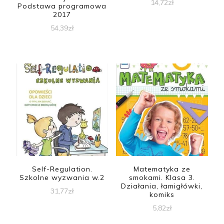
14,72
zł
Podstawa programowa
2017
54,39
zł
Self-Regulation.
Matematyka ze
Szkolne wyzwania w.2
smokami. Klasa 3.
Działania, łamigłówki,
31,77
zł
komiks
5,82
zł