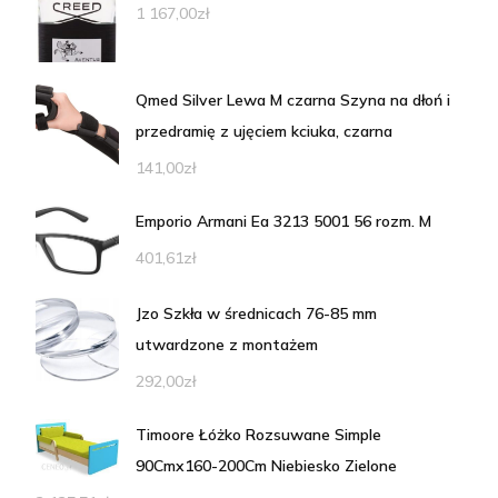
1 167,00
zł
Qmed Silver Lewa M czarna Szyna na dłoń i
przedramię z ujęciem kciuka, czarna
141,00
zł
Emporio Armani Ea 3213 5001 56 rozm. M
401,61
zł
Jzo Szkła w średnicach 76-85 mm
utwardzone z montażem
292,00
zł
Timoore Łóżko Rozsuwane Simple
90Cmx160-200Cm Niebiesko Zielone