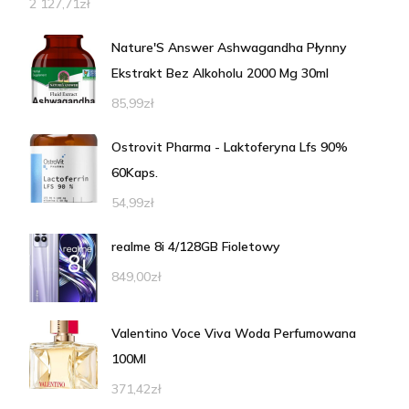
2 127,71
zł
Nature'S Answer Ashwagandha Płynny
Ekstrakt Bez Alkoholu 2000 Mg 30ml
85,99
zł
Ostrovit Pharma - Laktoferyna Lfs 90%
60Kaps.
54,99
zł
realme 8i 4/128GB Fioletowy
849,00
zł
Valentino Voce Viva Woda Perfumowana
100Ml
371,42
zł