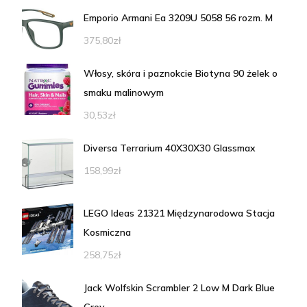
Emporio Armani Ea 3209U 5058 56 rozm. M
375,80
zł
Włosy, skóra i paznokcie Biotyna 90 żelek o
smaku malinowym
30,53
zł
Diversa Terrarium 40X30X30 Glassmax
158,99
zł
LEGO Ideas 21321 Międzynarodowa Stacja
Kosmiczna
258,75
zł
Jack Wolfskin Scrambler 2 Low M Dark Blue