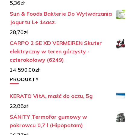
5,36
zł
Sun & Foods Bakterie Do Wytwarzania
Jogurtu L+ 1sasz.
28,70
zł
CARPO 2 SE XD VERMEIREN Skuter
elektryczny w teren górzysty -
czterokołowy (6249)
14 590,00
zł
PRODUKTY
KERATO VitA, maść do oczu, 5g
22,88
zł
SANITY Termofor gumowy w
pokrowcu 0,7 l (Hipopotam)