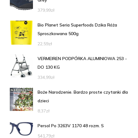
Grey
379,99
zł
Bio Planet Seria Superfoods Dzika Róża
Sproszkowana 500g
22,59
zł
VERMEIREN PODPÓRKA ALUMINIOWA 253 -
DO 130 KG
334,99
zł
Boże Narodzenie. Bardzo proste czytanki dla
dzieci
8,37
zł
Persol Po 3263V 1170 48 rozm. S
541,79
zł