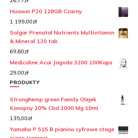
26,77
zł
Huawei P20 128GB Czarny
1 199,00
zł
Solgar Prenatal Nutrients Multivitamin
& Mineral 120 tab
69,80
zł
Medicaline Acai Jagoda 3200 100Kaps
29,00
zł
PRODUKTY
Stronghemp green Family Olejek
Konopny 20% Cbd 2000 Mg 10ml
135,00
zł
Yamaha P 515 B pianino cyfrowe stage
piano (czarne)