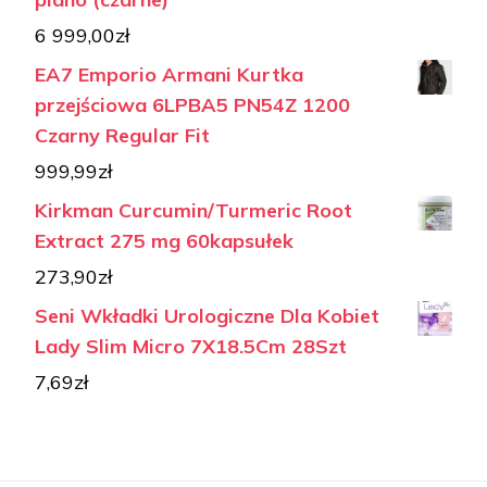
6 999,00
zł
EA7 Emporio Armani Kurtka
przejściowa 6LPBA5 PN54Z 1200
Czarny Regular Fit
999,99
zł
Kirkman Curcumin/Turmeric Root
Extract 275 mg 60kapsułek
273,90
zł
Seni Wkładki Urologiczne Dla Kobiet
Lady Slim Micro 7X18.5Cm 28Szt
7,69
zł