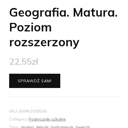
Geografia. Matura.
Poziom
rozszerzony
22,55
zł
SPRAWDŹ SAM!
SKU:
b694b16305d8
Category:
Podręczniki szkolne
Tags:
angina
,
debutir
,
hydrominum
,
świerzb