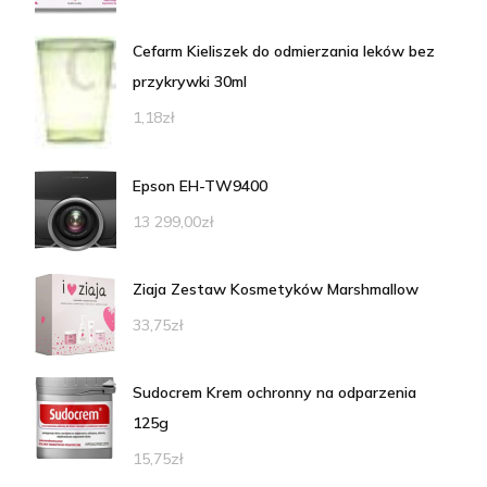
Cefarm Kieliszek do odmierzania leków bez
przykrywki 30ml
1,18
zł
Epson EH-TW9400
13 299,00
zł
Ziaja Zestaw Kosmetyków Marshmallow
33,75
zł
Sudocrem Krem ochronny na odparzenia
125g
15,75
zł