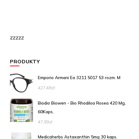
zzzzz
PRODUKTY
Emporio Armani Ea 3211 5017 53 rozm. M
427,48
zł
Biodio Biowen - Bio Rhodiloa Rosea 420 Mg,
60Kaps.
47,99
zł
Medicaherbs Astaxanthin 5mg 30 kaps.