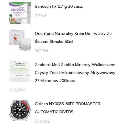
Senosan fix 1,7 g 20 sasz.
7,75
zł
Orientana Naturalny Krem Do Twarzy Ze
Śluzem Ślimaka 50ml
38,38
zł
Zeobent Med Zeolith Minerały Wulkaniczne
Czysty Zeolit Mikronizowany Aktywowany
27 Mikronów 200kaps.
139,00
zł
Citizen NY0085-86EE PROMASTER
AUTOMATIC DIVERS
939,00
zł