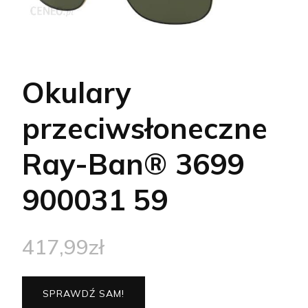
Okulary
przeciwsłoneczne
Ray-Ban® 3699
900031 59
417,99
zł
SPRAWDŹ SAM!