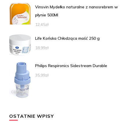
Vinsvin Mydełko naturalne z nanosrebrem w
płynie 500Ml
12,45
zł
Life Końska Chłodząca maść 250 g
18,99
zł
Philips Respironics Sidestream Durable
35,99
zł
OSTATNIE WPISY