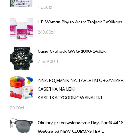
41,68
zł
L R Woman Phyto Activ Trójpak 3x90kaps.
249,00
zł
Casio G-Shock GWG-1000-1A3ER
2 589,00
zł
INNA POJEMNIK NA TABLETKI ORGANIZER
KASETKA NA LEKI
KASETKATYGODNIOWANALEKI
20,00
zł
Okulary przeciwsłoneczne Ray-Ban® 4416
6656G6 53 NEW CLUBMASTER z