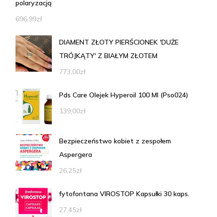
polaryzacją
696,99
zł
DIAMENT ZŁOTY PIERŚCIONEK 'DUŻE
TRÓJKĄTY' Z BIAŁYM ZŁOTEM
773,00
zł
Pds Care Olejek Hyperoil 100 Ml (Pso024)
139,00
zł
Bezpieczeństwo kobiet z zespołem
Aspergera
26,25
zł
fytofontana VIROSTOP Kapsułki 30 kaps.
27,45
zł