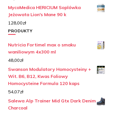
MycoMedica HERICIUM Soplówka
Jeżowata Lion's Mane 90 k
128,00
zł
PRODUKTY
Nutricia Fortimel max o smaku
waniliowym 4x300 ml
48,00
zł
Swanson Modulatory Homocysteiny +
Wit. B6, B12, Kwas Foliowy
Homocysteine Formula 120 kaps
54,07
zł
Salewa Alp Trainer Mid Gtx Dark Denim
Charcoal