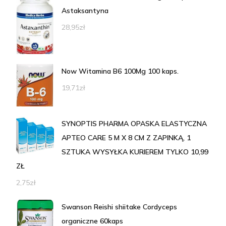
Astaksantyna
28,95
zł
Now Witamina B6 100Mg 100 kaps.
19,71
zł
SYNOPTIS PHARMA OPASKA ELASTYCZNA
APTEO CARE 5 M X 8 CM Z ZAPINKĄ, 1
SZTUKA WYSYŁKA KURIEREM TYLKO 10,99
ZŁ
2,75
zł
Swanson Reishi shiitake Cordyceps
organiczne 60kaps