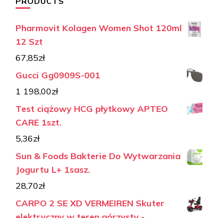
PRODUCTS
Pharmovit Kolagen Women Shot 120ml
12 Szt
67,85
zł
Gucci Gg0909S-001
1 198,00
zł
Test ciążowy HCG płytkowy APTEO
CARE 1szt.
5,36
zł
Sun & Foods Bakterie Do Wytwarzania
Jogurtu L+ 1sasz.
28,70
zł
CARPO 2 SE XD VERMEIREN Skuter
elektryczny w teren górzysty -