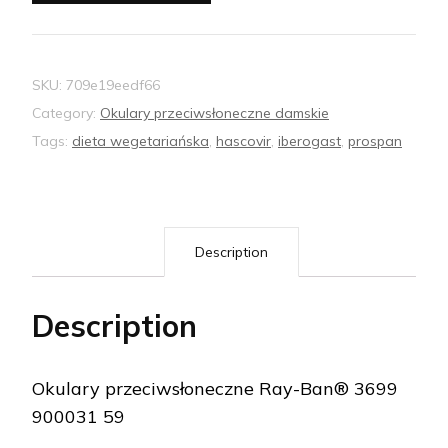
SKU:
709e19eedf66
Category:
Okulary przeciwsłoneczne damskie
Tags:
dieta wegetariańska
,
hascovir
,
iberogast
,
prospan
Description
Description
Okulary przeciwsłoneczne Ray-Ban® 3699
900031 59