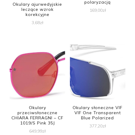
polaryzacją
Okulary ajurwedyjskie
leczące wzrok
169,00
zł
korekcyjne
3,68
zł
Okulary
Okulary słoneczne VIF
przeciwsłoneczne
VIF One Transparent
CHIARA FERRAGNI – CF
Blue Polarized
1019/S Pink 35J
377,20
zł
649,99
zł