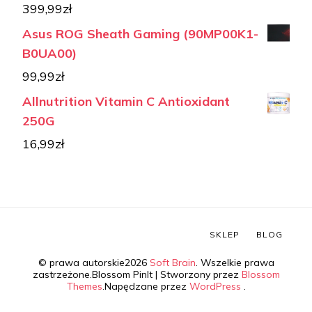
399,99
zł
Asus ROG Sheath Gaming (90MP00K1-
B0UA00)
99,99
zł
Allnutrition Vitamin C Antioxidant
250G
16,99
zł
SKLEP
BLOG
© prawa autorskie2026
Soft Brain
. Wszelkie prawa
zastrzeżone.
Blossom PinIt | Stworzony przez
Blossom
Themes
.Napędzane przez
WordPress
.