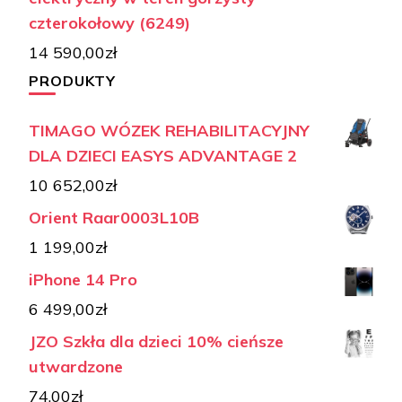
czterokołowy (6249)
14 590,00
zł
PRODUKTY
TIMAGO WÓZEK REHABILITACYJNY
DLA DZIECI EASYS ADVANTAGE 2
10 652,00
zł
Orient Raar0003L10B
1 199,00
zł
iPhone 14 Pro
6 499,00
zł
JZO Szkła dla dzieci 10% cieńsze
utwardzone
74,00
zł