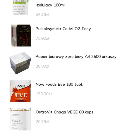
izolujący 100ml
45,49
zł
Pulsoksymetr Ca-Mi O2-Easy
75,90
zł
Papier biurowy xero biały A4 2500 arkuszy
28,99
zł
Now Foods Eve 180 tabl.
135,00
zł
OstroVit Chaga VEGE 60 kaps
20,79
zł