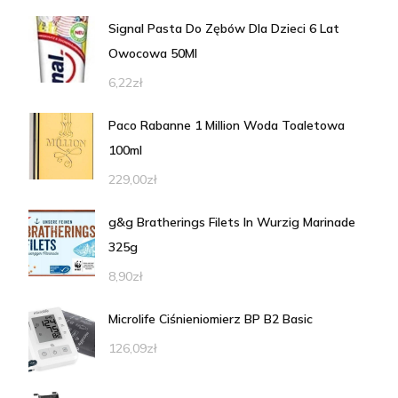
Signal Pasta Do Zębów Dla Dzieci 6 Lat
Owocowa 50Ml
6,22
zł
Paco Rabanne 1 Million Woda Toaletowa
100ml
229,00
zł
g&g Bratherings Filets In Wurzig Marinade
325g
8,90
zł
Microlife Ciśnieniomierz BP B2 Basic
126,09
zł