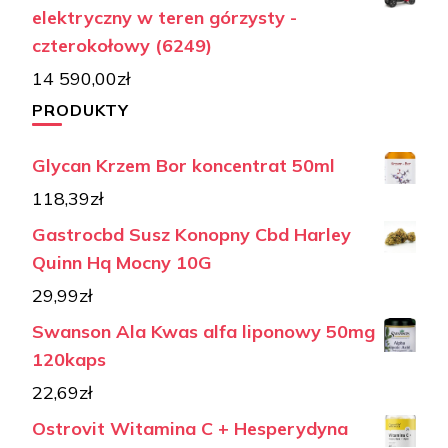
elektryczny w teren górzysty -
czterokołowy (6249)
14 590,00
zł
PRODUKTY
Glycan Krzem Bor koncentrat 50ml
118,39
zł
Gastrocbd Susz Konopny Cbd Harley
Quinn Hq Mocny 10G
29,99
zł
Swanson Ala Kwas alfa liponowy 50mg
120kaps
22,69
zł
Ostrovit Witamina C + Hesperydyna