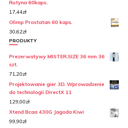
Rutyna 60kaps.
17,44
zł
Olimp Prostatan 60 kaps.
30,62
zł
PRODUKTY
Prezerwatywy MISTER.SIZE 36 mm 36
szt.
71,20
zł
Projektowanie gier 3D. Wprowadzenie
do technologii DirectX 11
129,00
zł
Xtend Bcaa 430G Jagoda Kiwi
99,90
zł