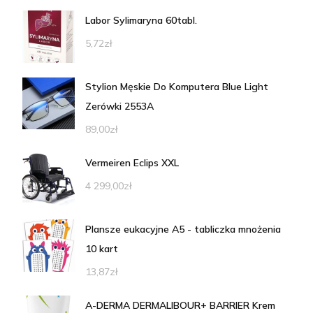
Labor Sylimaryna 60tabl.
5,72
zł
Stylion Męskie Do Komputera Blue Light
Zerówki 2553A
89,00
zł
Vermeiren Eclips XXL
4 299,00
zł
Plansze eukacyjne A5 - tabliczka mnożenia
10 kart
13,87
zł
A-DERMA DERMALIBOUR+ BARRIER Krem