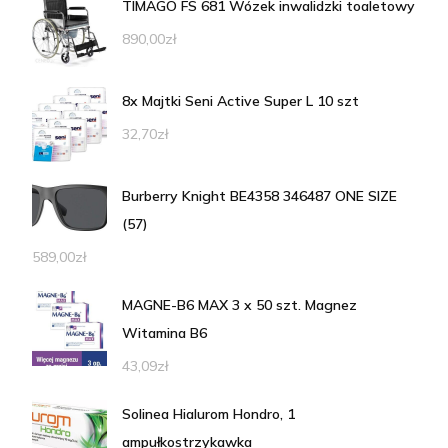
TIMAGO FS 681 Wózek inwalidzki toaletowy
890,00
zł
8x Majtki Seni Active Super L 10 szt
32,70
zł
Burberry Knight BE4358 346487 ONE SIZE
(57)
589,00
zł
MAGNE-B6 MAX 3 x 50 szt. Magnez
Witamina B6
43,09
zł
Solinea Hialurom Hondro, 1
ampułkostrzykawka