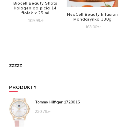
Biocell Beauty Shots
kolagen do picia 14
fiolek x 25 ml
NeoCell Beauty Infusion
Mandarynka 330g
109,99
zł
163,00
zł
zzzzz
PRODUKTY
Tommy Hilfiger 1720015
230,79
zł