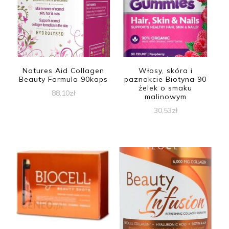
Natures Aid Collagen
Włosy, skóra i
Beauty Formula 90kaps
paznokcie Biotyna 90
żelek o smaku
88,10
zł
malinowym
30,53
zł