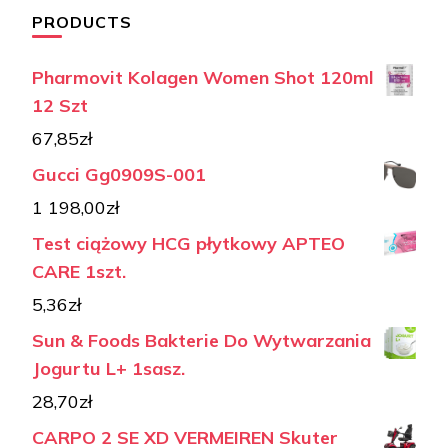
PRODUCTS
Pharmovit Kolagen Women Shot 120ml
12 Szt
67,85
zł
Gucci Gg0909S-001
1 198,00
zł
Test ciążowy HCG płytkowy APTEO
CARE 1szt.
5,36
zł
Sun & Foods Bakterie Do Wytwarzania
Jogurtu L+ 1sasz.
28,70
zł
CARPO 2 SE XD VERMEIREN Skuter