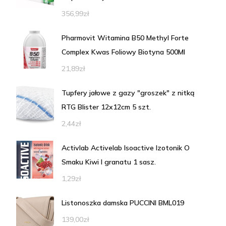
356,99
zł
Pharmovit Witamina B50 Methyl Forte
Complex Kwas Foliowy Biotyna 500Ml
21,89
zł
Tupfery jałowe z gazy "groszek" z nitką
RTG Blister 12x12cm 5 szt.
2,44
zł
Activlab Activelab Isoactive Izotonik O
Smaku Kiwi I granatu 1 sasz.
1,29
zł
Listonoszka damska PUCCINI BML019
139,00
zł