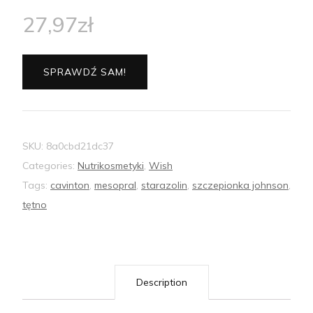
27,97
zł
SPRAWDŹ SAM!
SKU:
8a0cbd21dc37
Categories:
Nutrikosmetyki
,
Wish
Tags:
cavinton
,
mesopral
,
starazolin
,
szczepionka johnson
,
tętno
Description