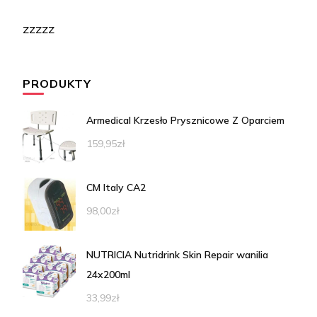
zzzzz
PRODUKTY
Armedical Krzesło Prysznicowe Z Oparciem
159,95
zł
CM Italy CA2
98,00
zł
NUTRICIA Nutridrink Skin Repair wanilia
24x200ml
33,99
zł