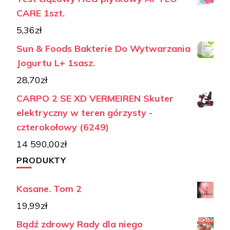
CARE 1szt.
5,36
zł
Sun & Foods Bakterie Do Wytwarzania
Jogurtu L+ 1sasz.
28,70
zł
CARPO 2 SE XD VERMEIREN Skuter
elektryczny w teren górzysty -
czterokołowy (6249)
14 590,00
zł
PRODUKTY
Kasane. Tom 2
19,99
zł
Bądź zdrowy Rady dla niego