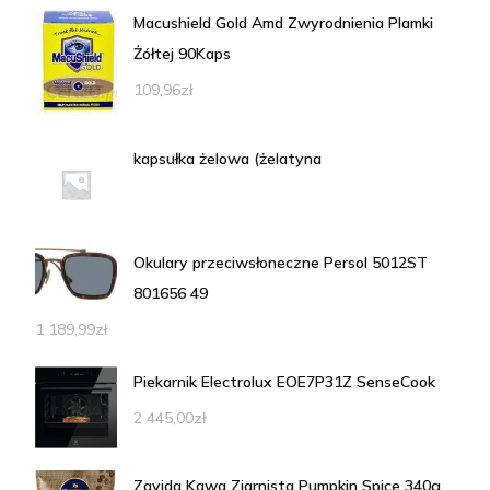
Macushield Gold Amd Zwyrodnienia Plamki
Żółtej 90Kaps
109,96
zł
kapsułka żelowa (żelatyna
Okulary przeciwsłoneczne Persol 5012ST
801656 49
1 189,99
zł
Piekarnik Electrolux EOE7P31Z SenseCook
2 445,00
zł
Zavida Kawa Ziarnista Pumpkin Spice 340g