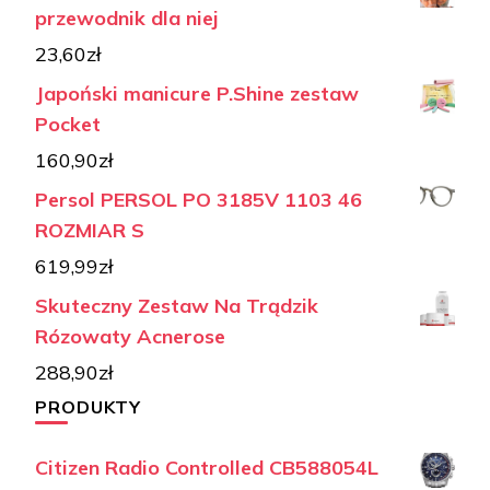
przewodnik dla niej
23,60
zł
Japoński manicure P.Shine zestaw
Pocket
160,90
zł
Persol PERSOL PO 3185V 1103 46
ROZMIAR S
619,99
zł
Skuteczny Zestaw Na Trądzik
Rózowaty Acnerose
288,90
zł
PRODUKTY
Citizen Radio Controlled CB588054L