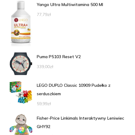
Yango Ultra Multiwitamina 500 Ml
77,79
zł
Puma P5103 Reset V2
339,00
zł
LEGO DUPLO Classic 10909 Pudełko z
serduszkiem
59,99
zł
Fisher-Price Linkimals Interaktywny Leniwiec
GHY92