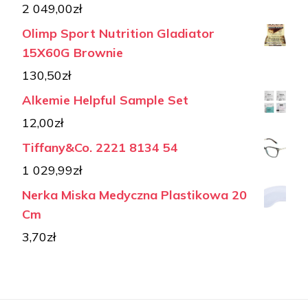
2 049,00
zł
Olimp Sport Nutrition Gladiator
15X60G Brownie
130,50
zł
Alkemie Helpful Sample Set
12,00
zł
Tiffany&Co. 2221 8134 54
1 029,99
zł
Nerka Miska Medyczna Plastikowa 20
Cm
3,70
zł