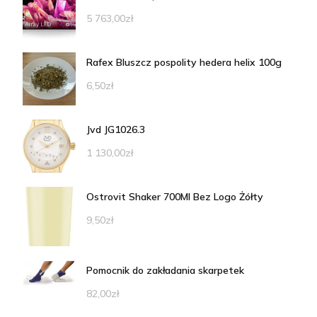
5 763,00
zł
Rafex Bluszcz pospolity hedera helix 100g
6,50
zł
Jvd JG1026.3
1 130,00
zł
Ostrovit Shaker 700Ml Bez Logo Żółty
9,50
zł
Pomocnik do zakładania skarpetek
82,00
zł