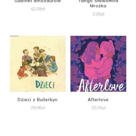
Gabinet dinozaurów
Tango Sławomira
Mrożka
42,09
zł
2,00
zł
Dzieci z Bullerbyn
Afterlove
29,98
zł
25,35
zł