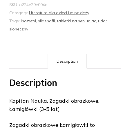
SKU:
a224e29e004c
Category:
Literatura dla dzieci i młodzieży
Tags:
inozytol
,
sildenafil
,
tabletki na sen
,
trilac
,
udar
słoneczny
Description
Description
Kapitan Nauka. Zagadki obrazkowe.
Łamigłówki (3-5 lat)
Zagadki obrazkowe Łamigłówki to