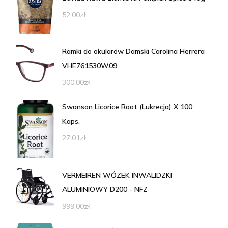
52,00
zł
Ramki do okularów Damski Carolina Herrera
VHE761530W09
300,00
zł
Swanson Licorice Root (Lukrecja) X 100
Kaps.
27,01
zł
VERMEIREN WÓZEK INWALIDZKI
ALUMINIOWY D200 - NFZ
999,00
zł