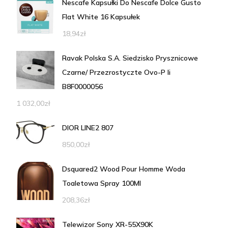
Nescafe Kapsułki Do Nescafe Dolce Gusto
Flat White 16 Kapsułek
18,94
zł
Ravak Polska S.A. Siedzisko Prysznicowe
Czarne/ Przezrostyczte Ovo-P Ii
B8F0000056
1 032,00
zł
DIOR LINE2 807
850,00
zł
Dsquared2 Wood Pour Homme Woda
Toaletowa Spray 100Ml
208,36
zł
Telewizor Sony XR-55X90K