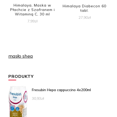
Himalaya, Maska w
Himalaya Diabecon 60
Płachcie z Szafranem i
tabl.
Witaminą C, 30 ml
27,90
zł
7,99
zł
masło shea
PRODUKTY
Fresubin Hepa cappuccino 4x200ml
30,93
zł