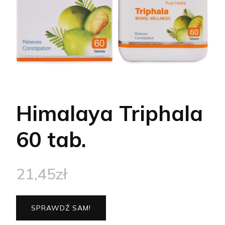
Himalaya Triphala
60 tab.
21,45
zł
SPRAWDŹ SAM!