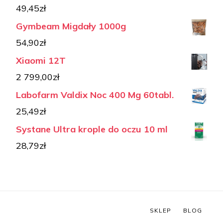
49,45
zł
Gymbeam Migdały 1000g
54,90
zł
Xiaomi 12T
2 799,00
zł
Labofarm Valdix Noc 400 Mg 60tabl.
25,49
zł
Systane Ultra krople do oczu 10 ml
28,79
zł
SKLEP
BLOG