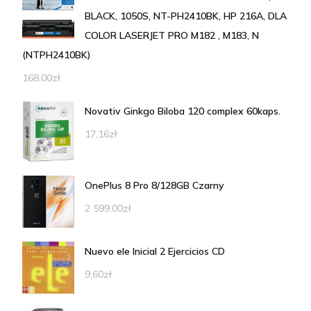
BLACK, 1050S, NT-PH2410BK, HP 216A, DLA
COLOR LASERJET PRO M182 , M183, N
(NTPH2410BK)
168,00
zł
Novativ Ginkgo Biloba 120 complex 60kaps.
17,16
zł
OnePlus 8 Pro 8/128GB Czarny
2 599,00
zł
Nuevo ele Inicial 2 Ejercicios CD
9,60
zł