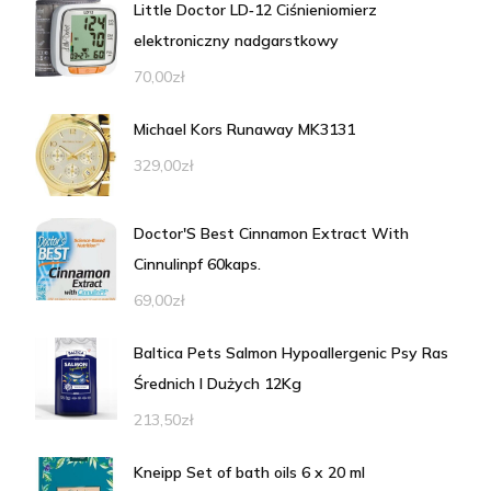
Little Doctor LD‐12 Ciśnieniomierz
elektroniczny nadgarstkowy
70,00
zł
Michael Kors Runaway MK3131
329,00
zł
Doctor'S Best Cinnamon Extract With
Cinnulinpf 60kaps.
69,00
zł
Baltica Pets Salmon Hypoallergenic Psy Ras
Średnich I Dużych 12Kg
213,50
zł
Kneipp Set of bath oils 6 x 20 ml