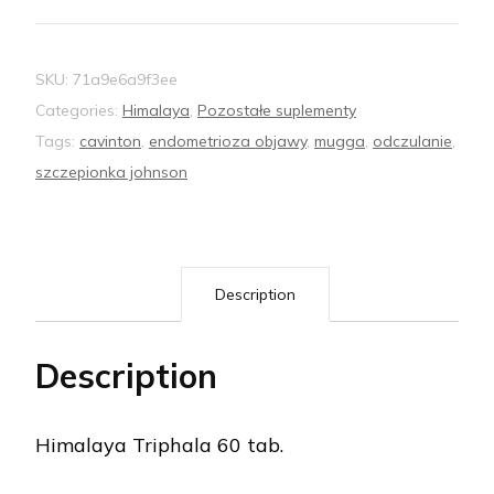
SKU:
71a9e6a9f3ee
Categories:
Himalaya
,
Pozostałe suplementy
Tags:
cavinton
,
endometrioza objawy
,
mugga
,
odczulanie
,
szczepionka johnson
Description
Description
Himalaya Triphala 60 tab.