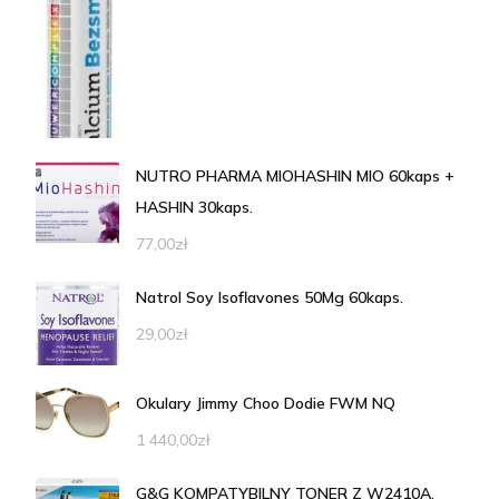
NUTRO PHARMA MIOHASHIN MIO 60kaps +
HASHIN 30kaps.
77,00
zł
Natrol Soy Isoflavones 50Mg 60kaps.
29,00
zł
Okulary Jimmy Choo Dodie FWM NQ
1 440,00
zł
G&G KOMPATYBILNY TONER Z W2410A,