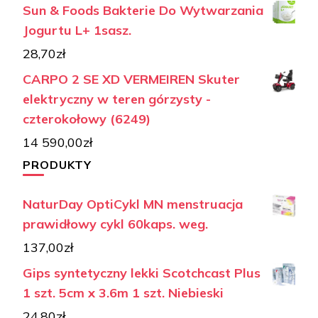
Sun & Foods Bakterie Do Wytwarzania
Jogurtu L+ 1sasz.
28,70
zł
CARPO 2 SE XD VERMEIREN Skuter
elektryczny w teren górzysty -
czterokołowy (6249)
14 590,00
zł
PRODUKTY
NaturDay OptiCykl MN menstruacja
prawidłowy cykl 60kaps. weg.
137,00
zł
Gips syntetyczny lekki Scotchcast Plus
1 szt. 5cm x 3.6m 1 szt. Niebieski
24,80
zł