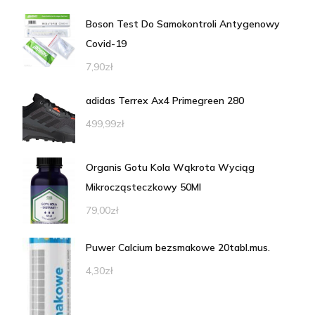
Boson Test Do Samokontroli Antygenowy
Covid-19
7,90
zł
adidas Terrex Ax4 Primegreen 280
499,99
zł
Organis Gotu Kola Wąkrota Wyciąg
Mikrocząsteczkowy 50Ml
79,00
zł
Puwer Calcium bezsmakowe 20tabl.mus.
4,30
zł