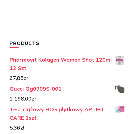
PRODUCTS
Pharmovit Kolagen Women Shot 120ml
12 Szt
67,85
zł
Gucci Gg0909S-001
1 198,00
zł
Test ciążowy HCG płytkowy APTEO
CARE 1szt.
5,36
zł