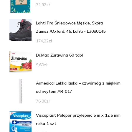
71,92
zł
Lahti Pro Śniegowce Męskie, Skóra
Zamsz./Oxford, 45, Lahti - L3080145
174,22
zł
Dr.Max Żurawina 60 tabl
9,60
zł
Armedical Lekka laska – czwórnóg z miękkim
uchwytem AR-017
76,80
zł
Viscoplast Polopor przylepiec 5 m x 12,5 mm
rolka 1 szt