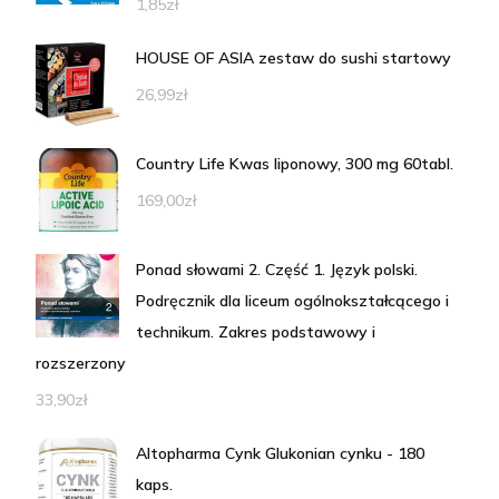
1,85
zł
HOUSE OF ASIA zestaw do sushi startowy
26,99
zł
Country Life Kwas liponowy, 300 mg 60tabl.
169,00
zł
Ponad słowami 2. Część 1. Język polski.
Podręcznik dla liceum ogólnokształcącego i
technikum. Zakres podstawowy i
rozszerzony
33,90
zł
Altopharma Cynk Glukonian cynku - 180
kaps.