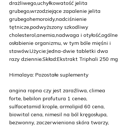
drażliwego,uchyłkowatość jelita
grubego,wrzodziejące zapalenie jelita
grubegohemoroidy,nadciśnienie
tętnicze,podwyższony szkodliwy
cholesterol,anemia,nadwaga i otyłość,ogólne
osłabienie organizmu, w tym bóle mięśni i
stawów.Użycie:Jedna-dwie tabletki dwa
razy dziennie.Skład:Ekstrakt Triphali 250 mg
Himalaya: Pozostałe suplementy
angina ropna czy jest zaraźliwa, climea
forte, bebilon profutura 1 ceneo,
sulfacetamid krople, armolipid 60 cena,
biowital cena, nimesil na ból kręgosłupa,
bezwonny, zaczerwieniona skóra twarzy,