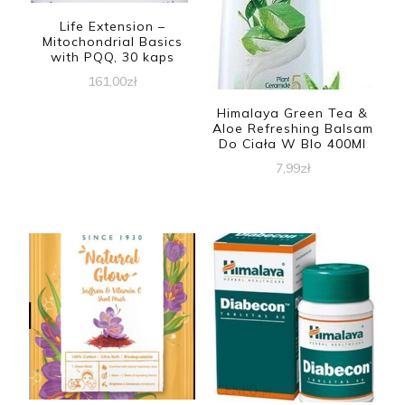
Life Extension –
Mitochondrial Basics
with PQQ, 30 kaps
161,00
zł
Himalaya Green Tea &
Aloe Refreshing Balsam
Do Ciała W Blo 400Ml
7,99
zł