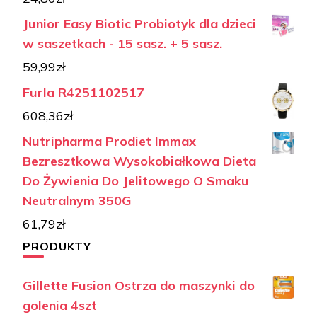
Junior Easy Biotic Probiotyk dla dzieci
w saszetkach - 15 sasz. + 5 sasz.
59,99
zł
Furla R4251102517
608,36
zł
Nutripharma Prodiet Immax
Bezresztkowa Wysokobiałkowa Dieta
Do Żywienia Do Jelitowego O Smaku
Neutralnym 350G
61,79
zł
PRODUKTY
Gillette Fusion Ostrza do maszynki do
golenia 4szt