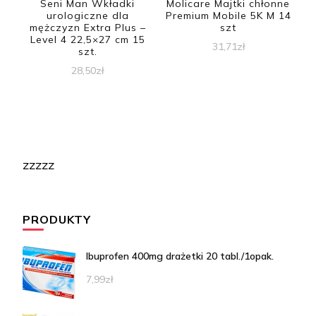
Seni Man Wkładki
Molicare Majtki chłonne
urologiczne dla
Premium Mobile 5K M 14
mężczyzn Extra Plus –
szt
Level 4 22,5×27 cm 15
31,71
zł
szt.
28,50
zł
zzzzz
PRODUKTY
Ibuprofen 400mg drażetki 20 tabl./1opak.
7,99
zł