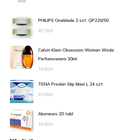
PHILIPS Oneblade 2 szt. QP220/50
82,78
zł
Calvin Klein Obsession Woman Woda
Perfumowana 30ml
74,00
zł
TENA Proskin Slip Maxi L 24 szt
91,00
zł
Akoneuro 20 tabl
16,80
zł