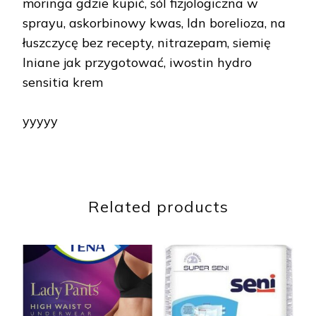
moringa gdzie kupić, sól fizjologiczna w
sprayu, askorbinowy kwas, ldn borelioza, na
łuszczycę bez recepty, nitrazepam, siemię
lniane jak przygotować, iwostin hydro
sensitia krem
yyyyy
Related products