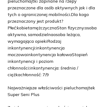
pieluchomajtki zapinane na rzepy
przeznaczone dla osób aktywnych jak i dla
tych o ograniczonej mobilności.Dla kogo
przeznaczony jest produkt?
Płeć:kobietamężczycznaStan fizyczny:osoba
aktywna, samodzielnaosoba leżąca,
wymagająca opiekiRodzaj
inkontynencji:inkontynencja
moczowainkontynencja kałowaStopień
inkontynencji i poziom
chłonności:inkontynencja: średnia /
ciężkachłonność: 7/9
Najważniejsze właściwości pieluchomajtek
Super Seni Plus