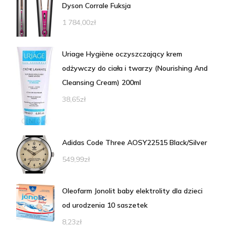
Dyson Corrale Fuksja
1 784,00
zł
Uriage Hygiène oczyszczający krem
odżywczy do ciała i twarzy (Nourishing And
Cleansing Cream) 200ml
38,65
zł
Adidas Code Three AOSY22515 Black/Silver
549,99
zł
Oleofarm Jonolit baby elektrolity dla dzieci
od urodzenia 10 saszetek
8,23
zł