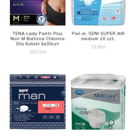
TENA Lady Pants Plus
Piel-m. SENI SUPER AIR
Noir M Bielizna Chłonna
medium 10 szt.
Dla Kobiet 6x30szt
21,59
zł
360,75
zł