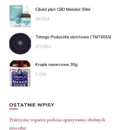
Cibdol płyn CBD Meladol 30ml
99,00
zł
Timago Poduszka obrotowa (TMT6555)
279,90
zł
Krople nasercowe 30g
3,49
zł
OSTATNIE WPISY
Praktyczne wsparcie podczas opatrywania i drobnych
procedur