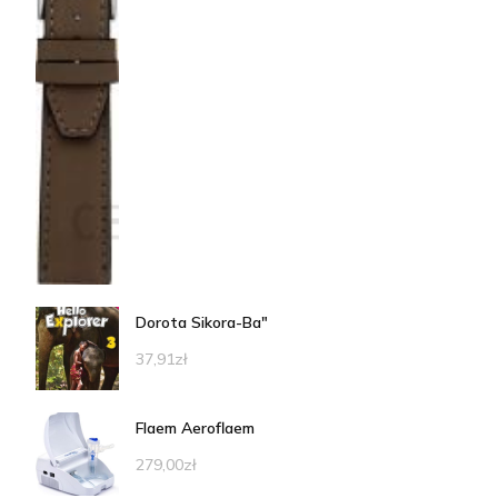
Dorota Sikora-Ba"
37,91
zł
Flaem Aeroflaem
279,00
zł