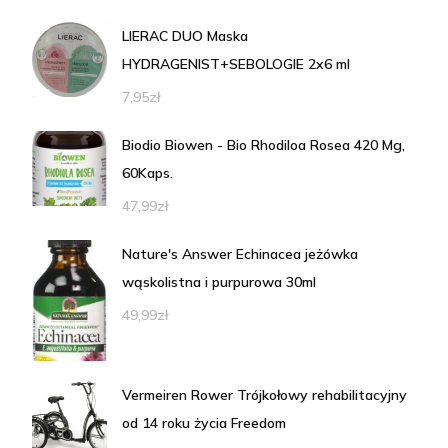
LIERAC DUO Maska
HYDRAGENIST+SEBOLOGIE 2x6 ml
7,95
zł
Biodio Biowen - Bio Rhodiloa Rosea 420 Mg,
60Kaps.
47,99
zł
Nature's Answer Echinacea jeżówka
wąskolistna i purpurowa 30ml
49,99
zł
Vermeiren Rower Trójkołowy rehabilitacyjny
od 14 roku życia Freedom