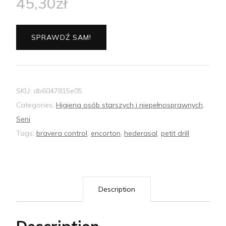
45,30
zł
SPRAWDŹ SAM!
SKU:
db6047815e05
Categories:
Higiena osób starszych i niepełnosprawnych
,
Seni
Tags:
bravera control
,
encorton
,
hederasal
,
petit drill
Description