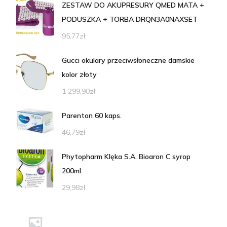
ZESTAW DO AKUPRESURY QMED MATA +
PODUSZKA + TORBA DRQN3A0NAXSET
95,77
zł
Gucci okulary przeciwsłoneczne damskie
kolor złoty
1 299,90
zł
Parenton 60 kaps.
46,79
zł
Phytopharm Klęka S.A. Bioaron C syrop
200ml
29,98
zł