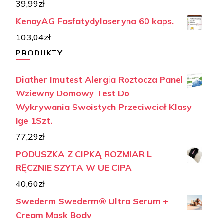
39,99
zł
KenayAG Fosfatydyloseryna 60 kaps.
103,04
zł
PRODUKTY
Diather Imutest Alergia Roztocza Panel
Wziewny Domowy Test Do
Wykrywania Swoistych Przeciwciał Klasy
Ige 1Szt.
77,29
zł
PODUSZKA Z CIPKĄ ROZMIAR L
RĘCZNIE SZYTA W UE CIPA
40,60
zł
Swederm Swederm® Ultra Serum +
Cream Mask Body