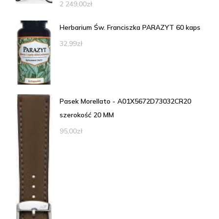
2 249,00
zł
Herbarium Św. Franciszka PARAZYT 60 kaps
32,99
zł
Pasek Morellato - A01X5672D73032CR20
szerokość 20 MM
95,00
zł