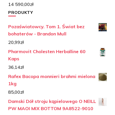
14 590,00
zł
PRODUKTY
Pozaświatowcy. Tom 1. Świat bez
bohaterów - Brandon Mull
20,99
zł
Pharmovit Cholesten Herballine 60
Kaps
36,14
zł
Rafex Bacopa monnieri brahmi mielona
1kg
85,00
zł
Damski Dół stroju kąpielowego O NEILL
PW MAOI MIX BOTTOM 9A8522-9010