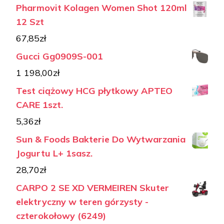
Pharmovit Kolagen Women Shot 120ml
12 Szt
67,85
zł
Gucci Gg0909S-001
1 198,00
zł
Test ciążowy HCG płytkowy APTEO
CARE 1szt.
5,36
zł
Sun & Foods Bakterie Do Wytwarzania
Jogurtu L+ 1sasz.
28,70
zł
CARPO 2 SE XD VERMEIREN Skuter
elektryczny w teren górzysty -
czterokołowy (6249)