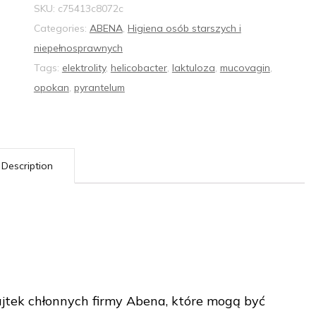
SKU:
c75413c8072c
Categories:
ABENA
,
Higiena osób starszych i
niepełnosprawnych
Tags:
elektrolity
,
helicobacter
,
laktuloza
,
mucovagin
,
opokan
,
pyrantelum
Description
jtek chłonnych firmy Abena, które mogą być