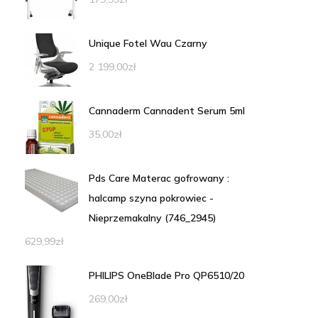
Unique Fotel Wau Czarny
2 199,00
zł
Cannaderm Cannadent Serum 5ml
35,00
zł
Pds Care Materac gofrowany :
halcamp szyna pokrowiec -
Nieprzemakalny (746_2945)
629,99
zł
PHILIPS OneBlade Pro QP6510/20
269,00
zł