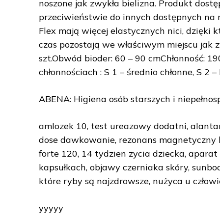
noszone jak zwykła bielizna. Produkt dost
przeciwieństwie do innych dostępnych na 
Flex mają więcej elastycznych nici, dzięki 
czas pozostają we właściwym miejscu jak 
szt.Obwód bioder: 60 – 90 cmChłonność: 19
chłonnościach : S 1 – średnio chłonne, S 2 – 
ABENA: Higiena osób starszych i niepełno
amlozek 10, test ureazowy dodatni, alanta
dose dawkowanie, rezonans magnetyczny 
forte 120, 14 tydzien zycia dziecka, aparat
kapsułkach, objawy czerniaka skóry, sunboo
które ryby są najzdrowsze, nużyca u człow
yyyyy