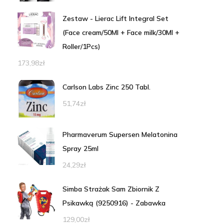
Zestaw - Lierac Lift Integral Set
(Face cream/50Ml + Face milk/30Ml +
Roller/1Pcs)
173,98
zł
Carlson Labs Zinc 250 Tabl.
51,74
zł
Pharmaverum Supersen Melatonina
Spray 25ml
24,29
zł
Simba Strażak Sam Zbiornik Z
Psikawką (9250916) - Zabawka
129,00
zł