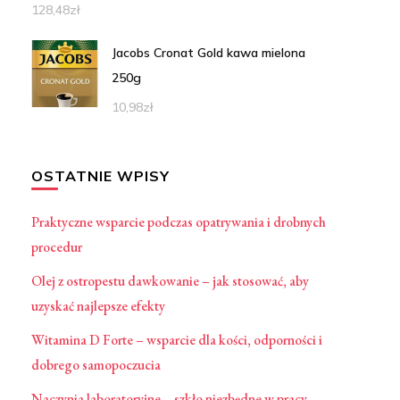
128,48
zł
Jacobs Cronat Gold kawa mielona
250g
10,98
zł
OSTATNIE WPISY
Praktyczne wsparcie podczas opatrywania i drobnych
procedur
Olej z ostropestu dawkowanie – jak stosować, aby
uzyskać najlepsze efekty
Witamina D Forte – wsparcie dla kości, odporności i
dobrego samopoczucia
Naczynia laboratoryjne – szkło niezbędne w pracy