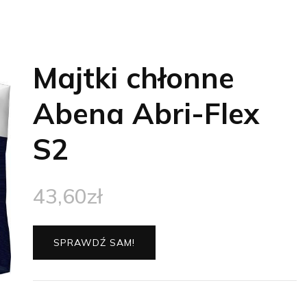
Majtki chłonne
Abena Abri-Flex
S2
43,60
zł
SPRAWDŹ SAM!