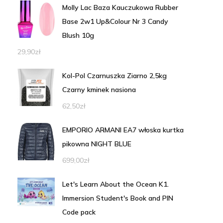
Molly Lac Baza Kauczukowa Rubber
Base 2w1 Up&Colour Nr 3 Candy
Blush 10g
29,90
zł
Kol-Pol Czarnuszka Ziarno 2,5kg
Czarny kminek nasiona
62,50
zł
EMPORIO ARMANI EA7 włoska kurtka
pikowna NIGHT BLUE
699,00
zł
Let's Learn About the Ocean K1.
Immersion Student's Book and PIN
Code pack