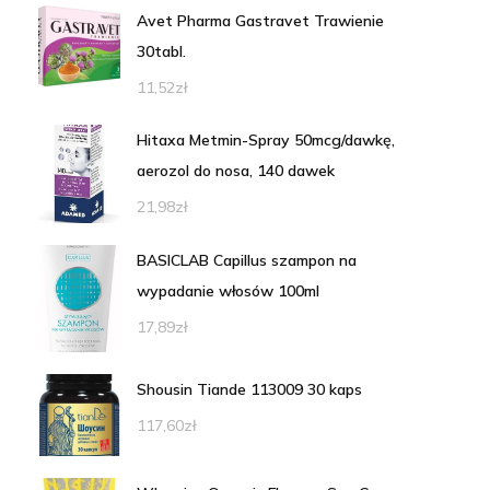
Avet Pharma Gastravet Trawienie
30tabl.
11,52
zł
Hitaxa Metmin-Spray 50mcg/dawkę,
aerozol do nosa, 140 dawek
21,98
zł
BASICLAB Capillus szampon na
wypadanie włosów 100ml
17,89
zł
Shousin Tiande 113009 30 kaps
117,60
zł