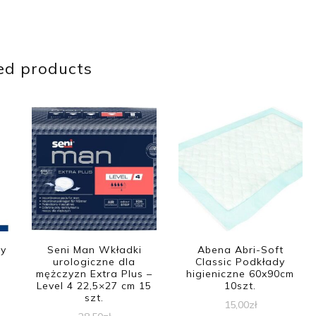
ed products
dy
Seni Man Wkładki
Abena Abri-Soft
urologiczne dla
Classic Podkłady
mężczyzn Extra Plus –
higieniczne 60x90cm
Level 4 22,5×27 cm 15
10szt.
szt.
15,00
zł