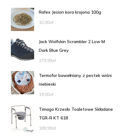
Rafex Jesion kora krojona 100g
10,00
zł
Jack Wolfskin Scrambler 2 Low M
Dark Blue Grey
379,99
zł
Termofor bawełniany z pestek wiśni
niebieski
19,00
zł
Timago Krzesło Toaletowe Składane
TGR-R KT 618
189,99
zł