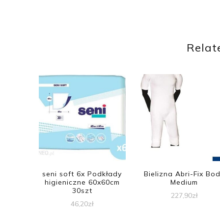
Relat
seni soft 6x Podkłady
Bielizna Abri-Fix Bo
higieniczne 60x60cm
Medium
30szt
227,90
zł
46,20
zł