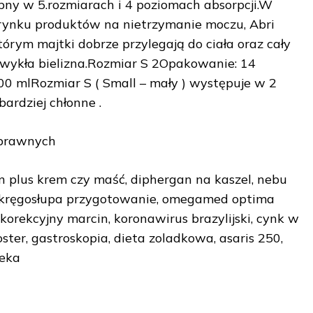
ępny w 5.rozmiarach i 4 poziomach absorpcji.W
rynku produktów na nietrzymanie moczu, Abri
którym majtki dobrze przylegają do ciała oraz cały
zwykła bielizna.Rozmiar S 2Opakowanie: 14
00 mlRozmiar S ( Small – mały ) występuje w 2
bardziej chłonne .
sprawnych
n plus krem czy maść, diphergan na kaszel, nebu
kręgosłupa przygotowanie, omegamed optima
 korekcyjny marcin, koronawirus brazylijski, cynk w
ster, gastroskopia, dieta zoladkowa, asaris 250,
ieka