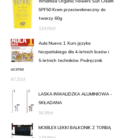
Whamisa Organic Flowers Sun Cream
SPF50 Krem przeciwsłoneczny do
twarzy 60g
129,00
zł
Aula Nueva 1. Kurs języka
hiszpańskiego dla 4-letnich liceów i
5-letnich techników. Podręcznik
ucznia
67,33
zł
LASKA INWALIDZKA ALUMINIOWA -
SKŁADANA
56,99
zł
MOBILEX LEKKI BALKONIK Z TORBĄ
179,99
zł