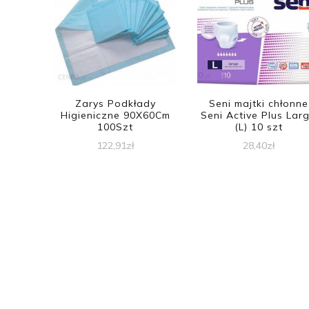
Zarys Podkłady
Seni majtki chłonne
Higieniczne 90X60Cm
Seni Active Plus Lar
100Szt
(L) 10 szt
122,91
zł
28,40
zł