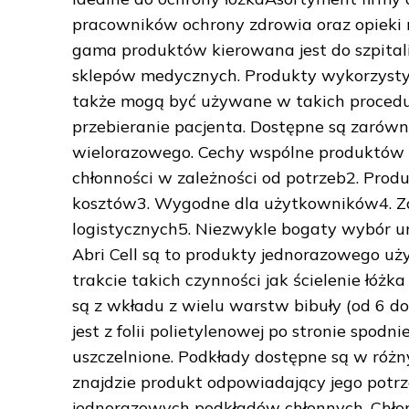
pracowników ochrony zdrowia oraz opieki 
gama produktów kierowana jest do szpitali,
sklepów medycznych. Produkty wykorzystyw
także mogą być używane w takich procedur
przebieranie pacjenta. Dostępne są zarówn
wielorazowego. Cechy wspólne produktów 
chłonności w zależności od potrzeb2. Produ
kosztów3. Wygodne dla użytkowników4. 
logistycznych5. Niezwykle bogaty wybór 
Abri Cell są to produkty jednorazowego uży
trakcie takich czynności jak ścielenie łóż
są z wkładu z wielu warstw bibuły (od 6
jest z folii polietylenowej po stronie spod
uszczelnione. Podkłady dostępne są w różn
znajdzie produkt odpowiadający jego pot
jednorazowych podkładów chłonnych. Chłon