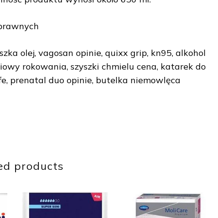
sprawnych
ka olej, vagosan opinie, quixx grip, kn95, alkohol
aciowy rokowania, szyszki chmielu cena, katarek do
 fe, prenatal duo opinie, butelka niemowlęca
ed products