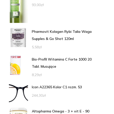
93,00
zł
Pharmovit Kolagen Rybi Talia Waga
Supples & Go Shot 120ml
5,58
zł
Bio-Profil Witamina C Forte 1000 20
Tabl. Musujące
8,29
zł
Icon A22365 Kolor C1 rozm. 53
244,30
zł
Altopharma Omega - 3 + vit E - 90