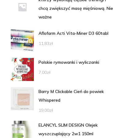
chcą zwiększyć masę mięśniową. Nie
ważne
Aflofarm Acti Vita-Miner D3 60tabl
11,83
zł
Polskie rymowanki i wyliczanki
7,00
zł
Barry M Clickable Cień do powiek
Whispered
19,00
zł
ELANCYL SLIM DESIGN Olejek
wyszczuplający 2w1 150ml