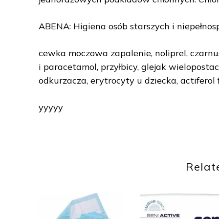
ABENA: Higiena osób starszych i niepełno
cewka moczowa zapalenie, noliprel, czarnusz
i paracetamol, przyłbicy, glejak wielopost
odkurzacza, erytrocyty u dziecka, actiferol
yyyyy
Relat