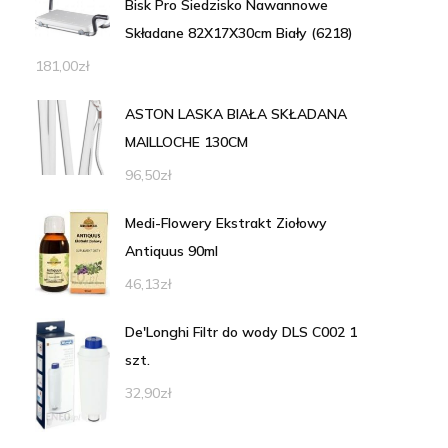
Bisk Pro Siedzisko Nawannowe
Składane 82X17X30cm Biały (6218)
181,00
zł
ASTON LASKA BIAŁA SKŁADANA
MAILLOCHE 130CM
96,50
zł
Medi-Flowery Ekstrakt Ziołowy
Antiquus 90ml
46,13
zł
De'Longhi Filtr do wody DLS C002 1
szt.
32,90
zł