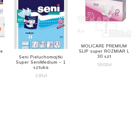
MOLICARE PREMIUM
ge
SLIP super ROZMIAR L
30 szt
Seni Pieluchomajtki
Super SeniMedium – 1
59,00
zł
sztuka
2,85
zł