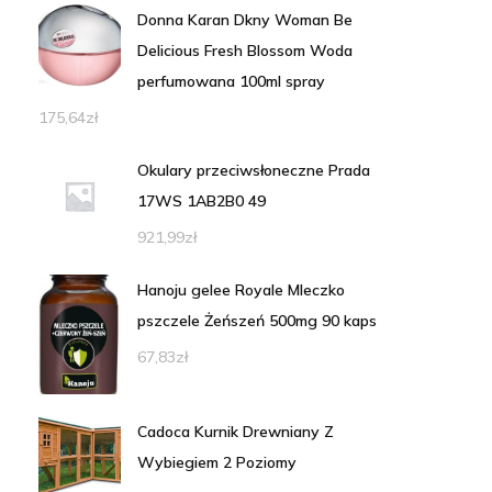
Donna Karan Dkny Woman Be
Delicious Fresh Blossom Woda
perfumowana 100ml spray
175,64
zł
Okulary przeciwsłoneczne Prada
17WS 1AB2B0 49
921,99
zł
Hanoju gelee Royale Mleczko
pszczele Żeńszeń 500mg 90 kaps
67,83
zł
Cadoca Kurnik Drewniany Z
Wybiegiem 2 Poziomy