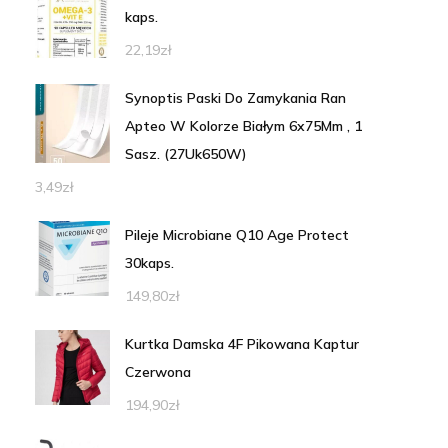
kaps.
22,19
zł
Synoptis Paski Do Zamykania Ran
Apteo W Kolorze Białym 6x75Mm , 1
Sasz. (27Uk650W)
3,49
zł
Pileje Microbiane Q10 Age Protect
30kaps.
149,80
zł
Kurtka Damska 4F Pikowana Kaptur
Czerwona
194,90
zł