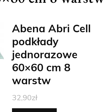
Abena Abri Cell
podkłady
jednorazowe
60×60 cm 8
warstw
32,90
zł