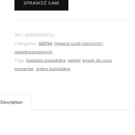
SPRAWDŹ SAM!
SKU:
d93b9359551a
Categories:
ABENA
,
Higiena osób starszych i
niepełnosprawnych
Tags:
badania prenatalne
,
gemini
,
krople do oczu
,
momester
,
srebro koloidalne
Description