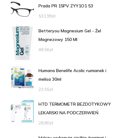
Prada PR 15PV ZYY1O1 53
531,99
zł
Betteryou Magnesium Gel - Żel
Magnezowy 150 Ml
48,56
zł
Humana Benelife Acolic rumianek i
melisa 30ml
23,55
zł
HTD TERMOMETR BEZDOTYKOWY
LEKARSKI NA PODCZERWIEŃ
28,80
zł
którzy wykonują ciężkie treningi i