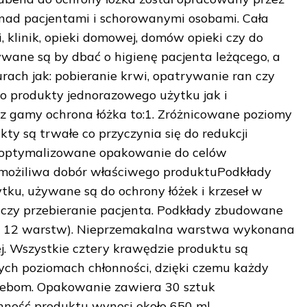
nad pacjentami i schorowanymi osobami. Cała
 klinik, opieki domowej, domów opieki czy do
ane są by dbać o higienę pacjenta leżącego, a
ach jak: pobieranie krwi, opatrywanie ran czy
o produkty jednorazowego użytku jak i
z gamy ochrona łóżka to:1. Zróżnicowane poziomy
kty są trwałe co przyczynia się do redukcji
Zoptymalizowane opakowanie do celów
umożiliwa dobór właściwego produktuPodkłady
tku, używane są do ochrony łóżek i krzeseł w
ka czy przebieranie pacjenta. Podkłady zbudowane
 do 12 warstw). Nieprzemakalna warstwa wykonana
niej. Wszystkie cztery krawędzie produktu są
ych poziomach chłonności, dzięki czemu każdy
rzebom. Opakowanie zawiera 30 sztuk
ność produktu wynosi około 650 ml.