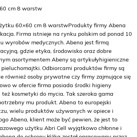
×60 cm 8 warstw
użytku 60×60 cm 8 warstwProdukty firmy Abena
acja. Firma istnieje na rynku polskim od ponad 10
nku wyrobów medycznych. Abena jest firmą
oracyjną, gdzie etyka, środowisko oraz dobre
wnym asortymentem Abeny są artykułyhigieniczne
y pieluchomajtki. Odbiorcami produktów firmy są
ale również osoby prywatne czy firmy zajmujące się
o w ofercie firma posiada środki higieny
czy też kosmetyki do mycia. Tak szeroka gama
potrzebny mu produkt. Abena to europejski
zu, wielu produktów używanych w opiece i
ogo Abena, klient może być pewien, że jest to
razowego użytku Abri Cell wyjątkowo chłonne i
 abena do ochrony łóżka został opracowany przez