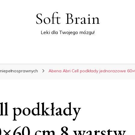
Soft Brain
Leki dla Twojego mózgu!
i niepełnosprawnych
Abena Abri Cell podkłady jednorazowe 60
ll podkłady
0×60 cm 8 warstw