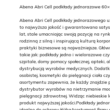
Abena Abri Cell podkłady jednorazowe 60
Abena Abri Cell podkłady jednorazowego 
to najwyższa jakość i gwarantowana satysk
lat, stale umacniając swoją pozycję na ry
rodzinną z silną i inspirującą kulturą korp
praktyki biznesowe są najważniejsze. Głó
takie jak: podkłady jedno i wielorazowe cz
szpitale, domy pomocy społecznej, apteki, 
dystrybucją wyrobów medycznych. Dodatkow
osobistej, kosmetyki do pielęgnacji ciała 
asortymentu zapewnia, że każdy znajdzie 
dystrybutor wyrobów na nietrzymanie moc
pielęgnacji zdrowotnej. Widząc niebieskie l
produkt najwyższej jakości.Podkłady jedno
idealne do ochrony łóżkaAsortyment firmy