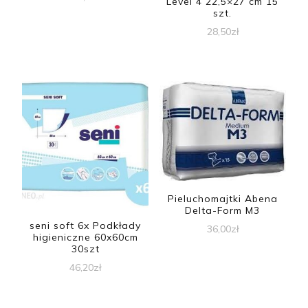
Level 4 22,5×27 cm 15
szt.
28,50
zł
Pieluchomajtki Abena
Delta-Form M3
seni soft 6x Podkłady
36,00
zł
higieniczne 60x60cm
30szt
46,20
zł