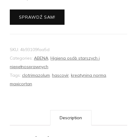
SPRAWDŹ SAM!
SKU:
4b93109faa5d
Categories:
ABENA
,
Higiena osób starszych i
niepełnosprawnych
Tags:
clotrimazolum
,
hascovir
,
kreatynina norma
,
maxicortan
Description