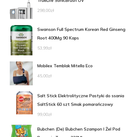
TrueLife SonicBrush UV
298,00
zł
Swanson Full Spectrum Korean Red Ginseng
Root 400Mg 90 Kaps
53,99
zł
Mobilex Temblak Mitella Eco
45,00
zł
Salt Stick Elektrolityczne Pastyki do ssania
SaltStick 60 szt Smak pomarańczowy
99,00
zł
Bubchen (De) Bubchen Szampon I Żel Pod