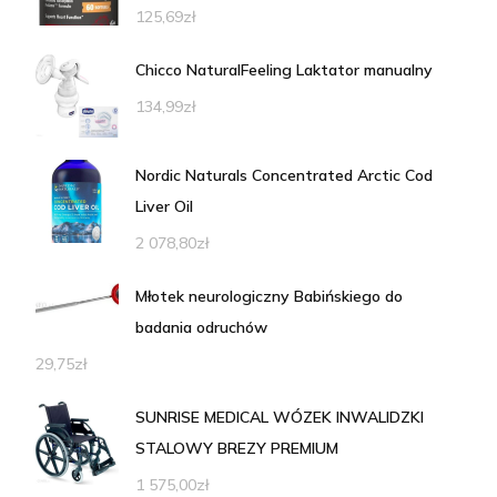
125,69
zł
Chicco NaturalFeeling Laktator manualny
134,99
zł
Nordic Naturals Concentrated Arctic Cod
Liver Oil
2 078,80
zł
Młotek neurologiczny Babińskiego do
badania odruchów
29,75
zł
SUNRISE MEDICAL WÓZEK INWALIDZKI
STALOWY BREZY PREMIUM
1 575,00
zł