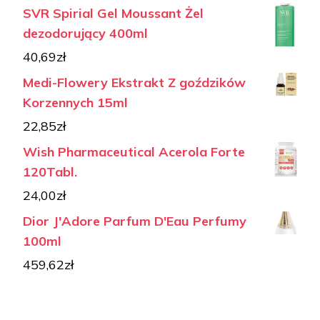
SVR Spirial Gel Moussant Żel
dezodorujący 400ml
40,69
zł
Medi-Flowery Ekstrakt Z goździków
Korzennych 15ml
22,85
zł
Wish Pharmaceutical Acerola Forte
120Tabl.
24,00
zł
Dior J'Adore Parfum D'Eau Perfumy
100ml
459,62
zł