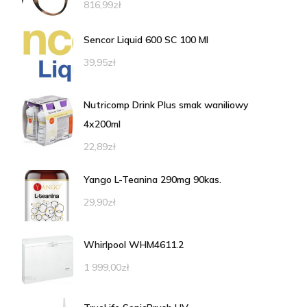
816,99
zł
Sencor Liquid 600 SC 100 Ml
39,95
zł
Nutricomp Drink Plus smak waniliowy
4x200ml
22,89
zł
Yango L-Teanina 290mg 90kas.
29,90
zł
Whirlpool WHM4611.2
1 999,00
zł