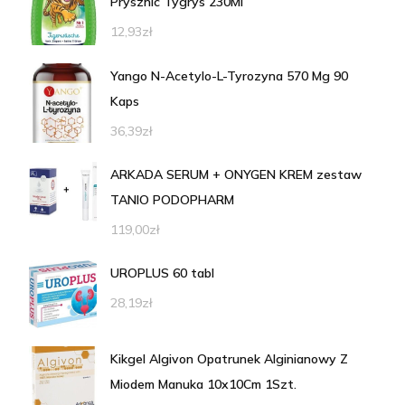
Prysznic Tygrys 230Ml
12,93
zł
Yango N-Acetylo-L-Tyrozyna 570 Mg 90
Kaps
36,39
zł
ARKADA SERUM + ONYGEN KREM zestaw
TANIO PODOPHARM
119,00
zł
UROPLUS 60 tabl
28,19
zł
Kikgel Algivon Opatrunek Alginianowy Z
Miodem Manuka 10x10Cm 1Szt.