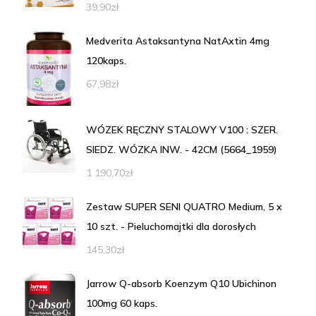
39,90
zł
Medverita Astaksantyna NatAxtin 4mg
120kaps.
67,98
zł
WÓZEK RĘCZNY STALOWY V100 : SZER.
SIEDZ. WÓZKA INW. - 42CM (5664_1959)
1 190,70
zł
Zestaw SUPER SENI QUATRO Medium, 5 x
10 szt. - Pieluchomajtki dla dorosłych
145,30
zł
Jarrow Q-absorb Koenzym Q10 Ubichinon
100mg 60 kaps.