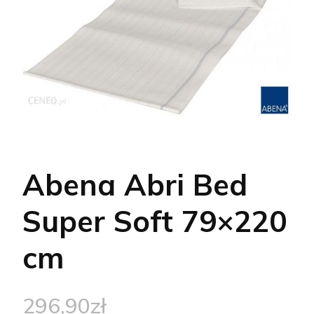
Abena Abri Bed
Super Soft 79×220
cm
296,90
zł