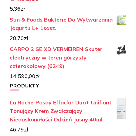
5,36
zł
Sun & Foods Bakterie Do Wytwarzania
Jogurtu L+ 1sasz.
28,70
zł
CARPO 2 SE XD VERMEIREN Skuter
elektryczny w teren górzysty -
czterokołowy (6249)
14 590,00
zł
PRODUKTY
La Roche-Posay Effaclar Duo+ Unifiant
Tonujący Krem Zwalczający
Niedoskonałości Odcień Jasny 40ml
46,79
zł