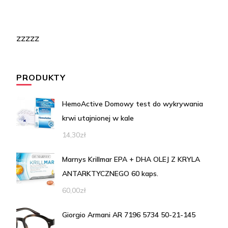
zzzzz
PRODUKTY
HemoActive Domowy test do wykrywania
krwi utajnionej w kale
14,30
zł
Marnys Krillmar EPA + DHA OLEJ Z KRYLA
ANTARKTYCZNEGO 60 kaps.
60,00
zł
Giorgio Armani AR 7196 5734 50-21-145