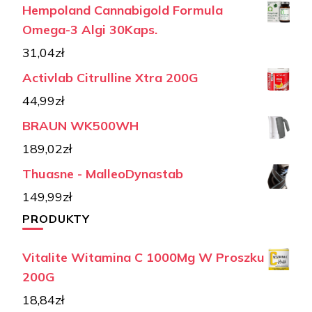
Hempoland Cannabigold Formula
Omega-3 Algi 30Kaps.
31,04
zł
Activlab Citrulline Xtra 200G
44,99
zł
BRAUN WK500WH
189,02
zł
Thuasne - MalleoDynastab
149,99
zł
PRODUKTY
Vitalite Witamina C 1000Mg W Proszku
200G
18,84
zł