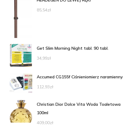
HERDEGEN DO LEWEJ RĘKI
85,54
zł
Get Slim Morning Night tabl. 90 tabl.
34,99
zł
Accumed CG155f Ciśnieniomierz naramienny
112,93
zł
Christian Dior Dolce Vita Woda Toaletowa
100ml
409,00
zł