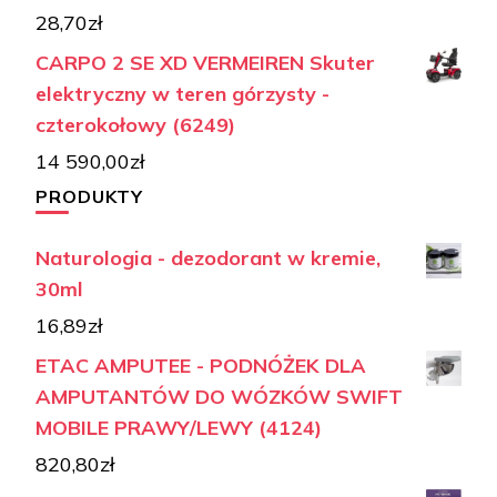
28,70
zł
CARPO 2 SE XD VERMEIREN Skuter
elektryczny w teren górzysty -
czterokołowy (6249)
14 590,00
zł
PRODUKTY
Naturologia - dezodorant w kremie,
30ml
16,89
zł
ETAC AMPUTEE - PODNÓŻEK DLA
AMPUTANTÓW DO WÓZKÓW SWIFT
MOBILE PRAWY/LEWY (4124)
820,80
zł