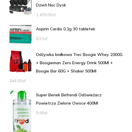
Dzień Noc Dysk
1 459,00
zł
Aspirin Cardio 0,1g 30 tabletek
8,23
zł
Odżywka białkowa Trec Boogie Whey 2000G
+ Boogieman Zero Energy Drink 500Ml +
Boogie Bar 60G + Shaker 500Ml
244,00
zł
Super Benek Befrendi Odświeżacz
Powietrza Zielone Owoce 400Ml
9,99
zł