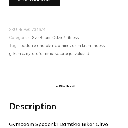
SKU:
4e9e0f734674
Categories:
GymBeam
,
Odzież fitness
Tags:
badanie dna oka
,
clotrimazolum krem
,
indeks
glikemiczny
,
orofar max
,
saturacja
,
valused
Description
Description
Gymbeam Spodenki Damskie Biker Olive