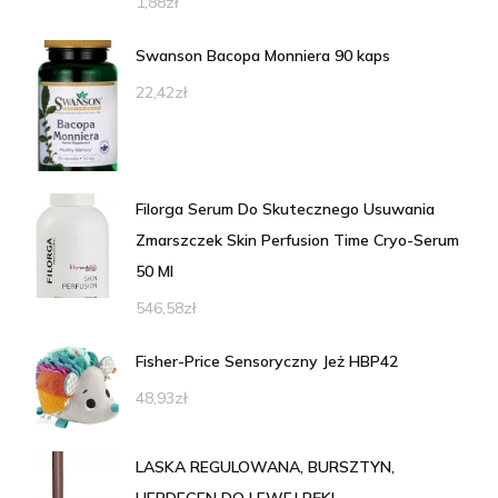
1,88
zł
Swanson Bacopa Monniera 90 kaps
22,42
zł
Filorga Serum Do Skutecznego Usuwania
Zmarszczek Skin Perfusion Time Cryo-Serum
50 Ml
546,58
zł
Fisher-Price Sensoryczny Jeż HBP42
48,93
zł
LASKA REGULOWANA, BURSZTYN,