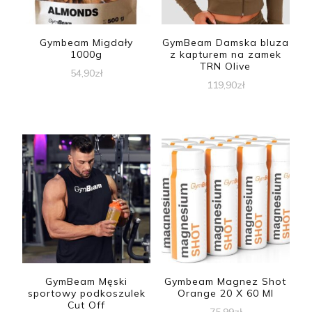
Gymbeam Migdały
GymBeam Damska bluza
1000g
z kapturem na zamek
TRN Olive
54,90
zł
119,90
zł
GymBeam Męski
Gymbeam Magnez Shot
sportowy podkoszulek
Orange 20 X 60 Ml
Cut Off
75,99
zł