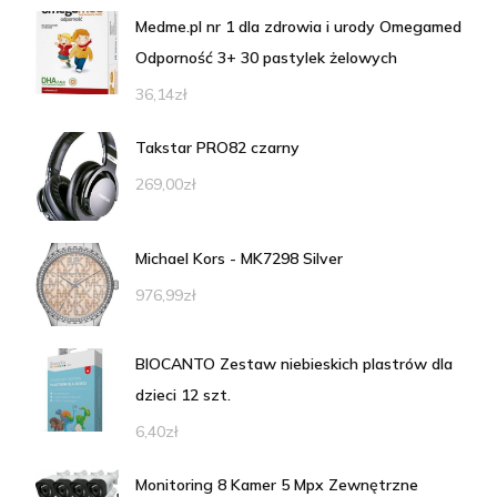
Medme.pl nr 1 dla zdrowia i urody Omegamed
Odporność 3+ 30 pastylek żelowych
36,14
zł
Takstar PRO82 czarny
269,00
zł
Michael Kors - MK7298 Silver
976,99
zł
BIOCANTO Zestaw niebieskich plastrów dla
dzieci 12 szt.
6,40
zł
Monitoring 8 Kamer 5 Mpx Zewnętrzne