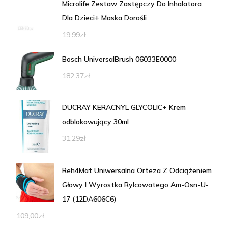
Microlife Zestaw Zastępczy Do Inhalatora
Dla Dzieci+ Maska Dorośli
19,99
zł
Bosch UniversalBrush 06033E0000
182,37
zł
DUCRAY KERACNYL GLYCOLIC+ Krem
odblokowujący 30ml
31,29
zł
Reh4Mat Uniwersalna Orteza Z Odciążeniem
Głowy I Wyrostka Rylcowatego Am-Osn-U-
17 (12DA606C6)
109,00
zł