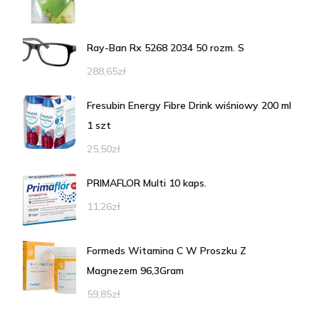
Ray-Ban Rx 5268 2034 50 rozm. S
288,65
zł
Fresubin Energy Fibre Drink wiśniowy 200 ml
1 szt
25,50
zł
PRIMAFLOR Multi 10 kaps.
11,26
zł
Formeds Witamina C W Proszku Z
Magnezem 96,3Gram
59,85
zł