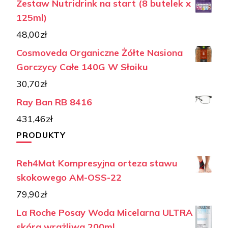
Zestaw Nutridrink na start (8 butelek x
125ml)
48,00
zł
Cosmoveda Organiczne Żółte Nasiona
Gorczycy Całe 140G W Słoiku
30,70
zł
Ray Ban RB 8416
431,46
zł
PRODUKTY
Reh4Mat Kompresyjna orteza stawu
skokowego AM-OSS-22
79,90
zł
La Roche Posay Woda Micelarna ULTRA
skóra wrażliwa 200ml