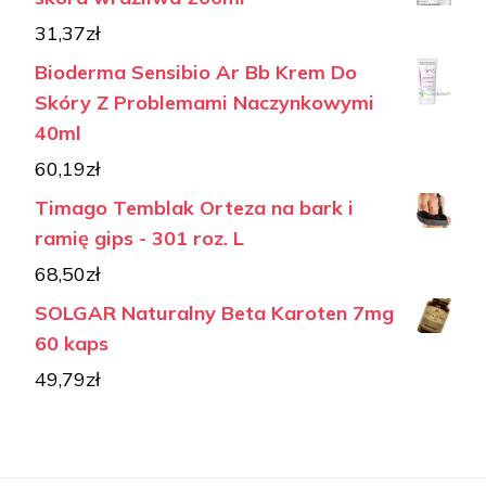
31,37
zł
Bioderma Sensibio Ar Bb Krem Do
Skóry Z Problemami Naczynkowymi
40ml
60,19
zł
Timago Temblak Orteza na bark i
ramię gips - 301 roz. L
68,50
zł
SOLGAR Naturalny Beta Karoten 7mg
60 kaps
49,79
zł