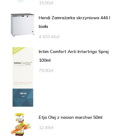
15,00
zł
Hendi Zamrażarka skrzyniowa 446 l
biała
4 433,44
zł
Intim Comfort Anti Intertrigo Sprej
100ml
79,00
zł
Etja Olej z nasion marchwi 50ml
12,49
zł