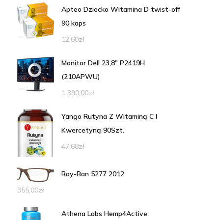
Apteo Dziecko Witamina D twist-off
90 kaps
12,60
zł
Monitor Dell 23,8" P2419H
(210APWU)
1 390,00
zł
Yango Rutyna Z Witaminą C I
Kwercetyną 90Szt.
47,68
zł
Ray-Ban 5277 2012
355,00
zł
Athena Labs Hemp4Active