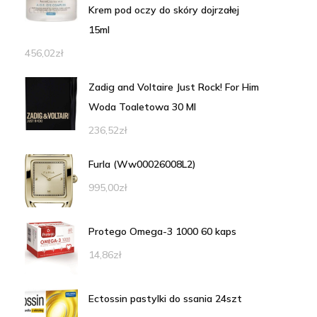
Krem pod oczy do skóry dojrzałej
15ml
456,02
zł
Zadig and Voltaire Just Rock! For Him
Woda Toaletowa 30 Ml
236,52
zł
Furla (Ww00026008L2)
995,00
zł
Protego Omega-3 1000 60 kaps
14,86
zł
Ectossin pastylki do ssania 24szt