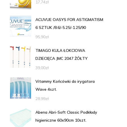
17,74
zł
ACUVUE OASYS FOR ASTIGMATISM
6 SZTUK /8.6/-5.25/-1.25/90
95,90
zł
TIMAGO KULA ŁOKCIOWA
DZIECIĘCA JMC 2047 ŻÓŁTY
39,00
zł
Vitammy Końcówki do irygatora
Wave 4szt.
28,99
zł
Abena Abri-Soft Classic Podkłady
higieniczne 60x90cm 10szt.