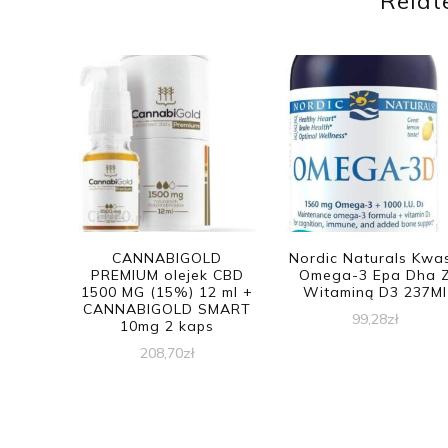
Relat
CANNABIGOLD
Nordic Naturals Kwa
PREMIUM olejek CBD
Omega-3 Epa Dha 
1500 MG (15%) 12 ml +
Witaminą D3 237Ml
CANNABIGOLD SMART
99,28
zł
10mg 2 kaps
208,70
zł