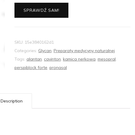
SPRAWDŹ SAM!
SKU:
15e3840162d1
Categories:
Glycan
,
Preparaty medycyny naturalnej
Tags:
alantan
,
cavinton
,
kamica nerkowa
,
mesopral
,
perspiblock forte
,
pronasal
Description