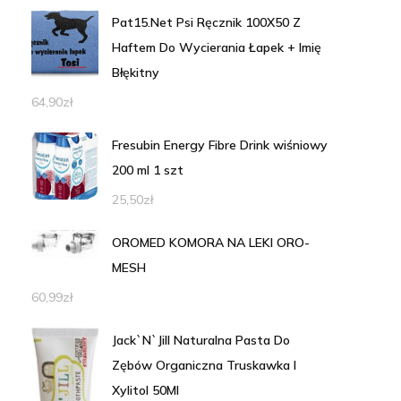
Pat15.Net Psi Ręcznik 100X50 Z
Haftem Do Wycierania Łapek + Imię
Błękitny
64,90
zł
Fresubin Energy Fibre Drink wiśniowy
200 ml 1 szt
25,50
zł
OROMED KOMORA NA LEKI ORO-
MESH
60,99
zł
Jack`N`Jill Naturalna Pasta Do
Zębów Organiczna Truskawka I
Xylitol 50Ml