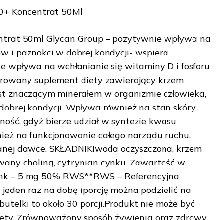
0+ Koncentrat 50Ml
ntrat 50ml Glycan Group – pozytywnie wpływa na
 i paznokci w dobrej kondycji- wspiera
e wpływa na wchłanianie się witaminy D i fosforu
trowany suplement diety zawierający krzem
st znaczącym minerałem w organizmie człowieka,
obrej kondycji. Wpływa również na stan skóry
ność, gdyż bierze udział w syntezie kwasu
ież na funkcjonowanie całego narządu ruchu.
anej dawce. SKŁADNIKIwoda oczyszczona, krzem
wany choliną, cytrynian cynku. Zawartość w
gCynk – 5 mg 50% RWS**RWS – Referencyjna
jeden raz na dobę (porcję można podzielić na
butelki to około 30 porcji.Produkt nie może być
iety. Zrównoważony sposób żywienia oraz zdrowy