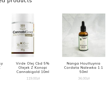
ed products
sy
Virde Olej Cbd 5%
Nanga Houttuynia
Z
Olejek Z Konopi
Cordata Nalewka 1:1
Cannabigold 10ml
50ml
119,00
zł
36,00
zł