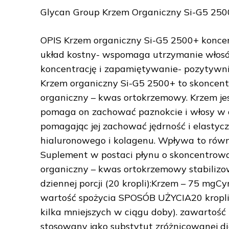
Glycan Group Krzem Organiczny Si-G5 250
OPIS Krzem organiczny Si-G5 2500+ konce
układ kostny- wspomaga utrzymanie włosów
koncentrację i zapamiętywanie- pozytywni
Krzem organiczny Si-G5 2500+ to skoncen
organiczny – kwas ortokrzemowy. Krzem je
pomaga on zachować paznokcie i włosy w d
pomagając jej zachować jędrność i elastycz
hialuronowego i kolagenu. Wpływa to równ
Suplement w postaci płynu o skoncentrow
organiczny – kwas ortokrzemowy stabilizo
dziennej porcji (20 kropli):Krzem – 75 m
wartość spożycia SPOSÓB UŻYCIA20 kropli 
kilka mniejszych w ciągu doby). zawartość 
stosowany jako substytut zróżnicowanej d