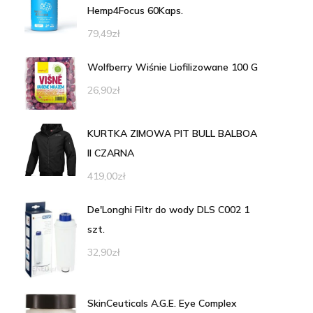
Hemp4Focus 60Kaps.
79,49
zł
Wolfberry Wiśnie Liofilizowane 100 G
26,90
zł
KURTKA ZIMOWA PIT BULL BALBOA
II CZARNA
419,00
zł
De'Longhi Filtr do wody DLS C002 1
szt.
32,90
zł
SkinCeuticals A.G.E. Eye Complex