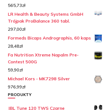
565,73
zł
LR Health & Beauty Systems GmbH
Trójpak ProBalance 360 tabl.
297,00
zł
Formeds Bicaps Andrographis, 60 kaps
28,48
zł
Fa Nutrition Xtreme Napalm Pre-
Contest 500G
59,90
zł
Michael Kors - MK7298 Silver
976,99
zł
PRODUKTY
JBL Tune 120 TWS Czarne