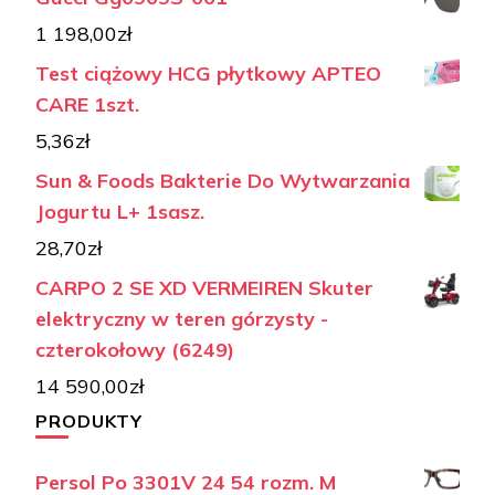
1 198,00
zł
Test ciążowy HCG płytkowy APTEO
CARE 1szt.
5,36
zł
Sun & Foods Bakterie Do Wytwarzania
Jogurtu L+ 1sasz.
28,70
zł
CARPO 2 SE XD VERMEIREN Skuter
elektryczny w teren górzysty -
czterokołowy (6249)
14 590,00
zł
PRODUKTY
Persol Po 3301V 24 54 rozm. M