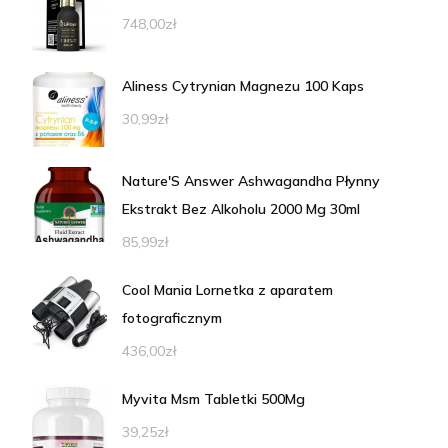
748,00
zł
Aliness Cytrynian Magnezu 100 Kaps
30,99
zł
Nature'S Answer Ashwagandha Płynny
Ekstrakt Bez Alkoholu 2000 Mg 30ml
85,99
zł
Cool Mania Lornetka z aparatem
fotograficznym
436,00
zł
Myvita Msm Tabletki 500Mg
39,25
zł