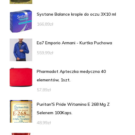
Systane Balance krople do oczu 3X10 ml
166,89
zł
Ea7 Emporio Armani - Kurtka Puchowa
559,99
zł
Pharmadot Apteczka medyczna 40
elementów, 1szt.
57,89
zł
Puritan'S Pride Witamina E 268 Mg Z
Selenem 100Kaps.
48,99
zł