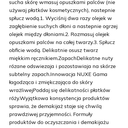
sucha skórę wmasuj opuszkami palców (nie
używaj płatków kosmetycznych), nastepnie
spłucz wodą.1. Wyciśnij dwa razy olejek w
zagłębienie suchych dłoni a nastepnie ogrzej
olejek między dłoniami.2. Rozmasuj olejek
opuszkami palców na całej twarzy.3. Spłucz
obficie wodą. Delikatnie osusz twarz
miękkim ręcznikiem.ZapachDelikatne nuty
rózane odswiezaja i pozostawiaja na skórze
subtelny zapach.Innowacja NUXE Gama
łagodząca i zmiękczająca do skóry
wrażliwejPoddaj się delikatności płatków
róży.Wyjątkowa konsystencja produktów
sprawia, że demakijaż staje się chwilą
prawdziwej przyjemności. Formuły
produktów do oczyszczania i demakijażu