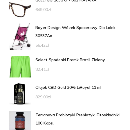
649,00
zł
Bayer Design Wózek Spacerowy Dla Lalek
30537Aa
56,42
zł
Select Spodenki Bramk Brazil Zielony
82,41
zł
Olejek CBD Gold 30% LiRoyal 11 ml
829,00
zł
Terranova Probiotyki Prebiotyk, Fitoskładniki
100 Kaps.