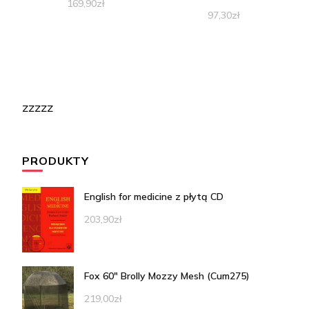
169,90
zł
97,30
zł
zzzzz
PRODUKTY
English for medicine z płytą CD
203,90
zł
Fox 60" Brolly Mozzy Mesh (Cum275)
219,00
zł