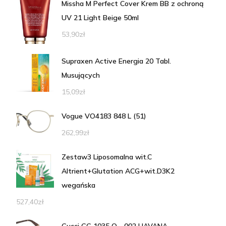
Missha M Perfect Cover Krem BB z ochroną
UV 21 Light Beige 50ml
53,90
zł
Supraxen Active Energia 20 Tabl.
Musujących
15,09
zł
Vogue VO4183 848 L (51)
262,99
zł
Zestaw3 Liposomalna wit.C
Altrient+Glutation ACG+wit.D3K2
wegańska
527,40
zł
Gucci GG 1035 O - 002 HAVANA