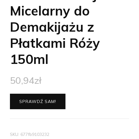
Micelarny do
Demakijażu z
Płatkami Róży
150ml
50,94
zł
SPRAWDŹ SAM!
SKU:
677fb9103232