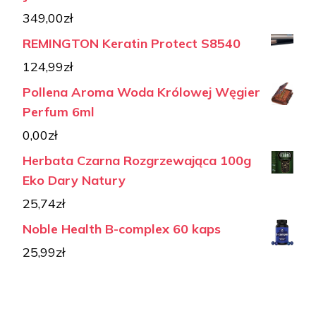
349,00
zł
REMINGTON Keratin Protect S8540
124,99
zł
Pollena Aroma Woda Królowej Węgier
Perfum 6ml
0,00
zł
Herbata Czarna Rozgrzewająca 100g
Eko Dary Natury
25,74
zł
Noble Health B-complex 60 kaps
25,99
zł