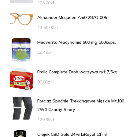
105,00
zł
Alexander Mcqueen Am0 287O 005
1 050,00
zł
Medverita Niacynamid 500 mg 100kaps.
18,49
zł
Frolic Complete Drób warzywa ryż 7,5kg
99,80
zł
Forclaz Spodnie Trekkingowe Męskie Mt100
2W1 Czarny Szary
129,99
zł
Olejek CBD Gold 24% LiRoyal 11 ml