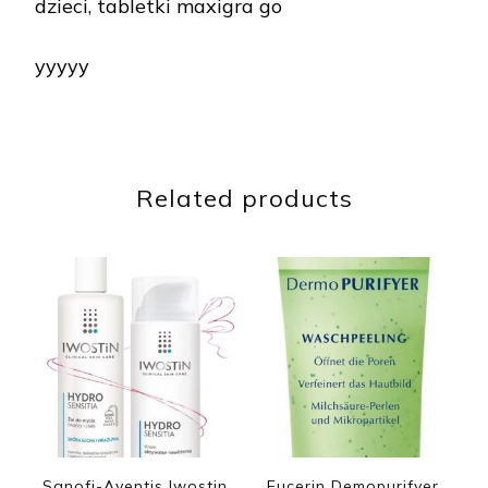
dzieci, tabletki maxigra go
yyyyy
Related products
Sanofi-Aventis Iwostin
Eucerin Demopurifyer