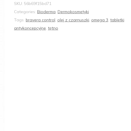
SKU:
56b69f15bd71
Categories:
Bioderma
,
Dermokosmetyki
Tags:
bravera control
,
olej z czarnuszki
,
omega 3
,
tabletki
antykoncepcyjne
,
tętno