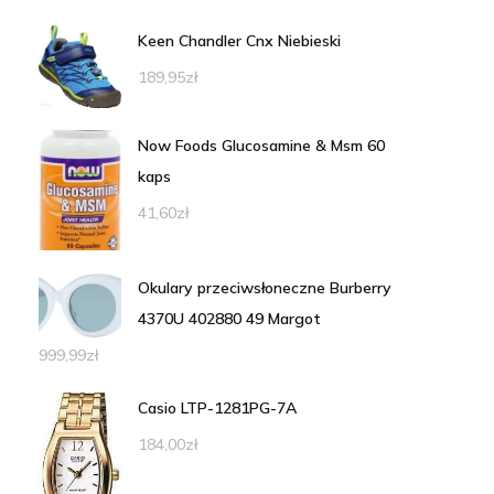
Keen Chandler Cnx Niebieski
189,95
zł
Now Foods Glucosamine & Msm 60
kaps
41,60
zł
Okulary przeciwsłoneczne Burberry
4370U 402880 49 Margot
999,99
zł
Casio LTP-1281PG-7A
184,00
zł