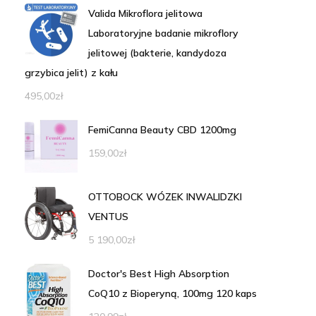
Valida Mikroflora jelitowa
Laboratoryjne badanie mikroflory
jelitowej (bakterie, kandydoza
grzybica jelit) z kału
495,00
zł
FemiCanna Beauty CBD 1200mg
159,00
zł
OTTOBOCK WÓZEK INWALIDZKI
VENTUS
5 190,00
zł
Doctor's Best High Absorption
CoQ10 z Bioperyną, 100mg 120 kaps