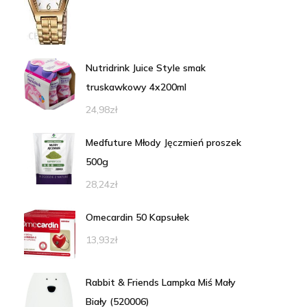
Nutridrink Juice Style smak
truskawkowy 4x200ml
24,98
zł
Medfuture Młody Jęczmień proszek
500g
28,24
zł
Omecardin 50 Kapsułek
13,93
zł
Rabbit & Friends Lampka Miś Mały
Biały (520006)