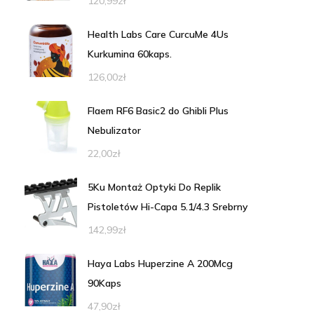
120,99
zł
Health Labs Care CurcuMe 4Us
Kurkumina 60kaps.
126,00
zł
Flaem RF6 Basic2 do Ghibli Plus
Nebulizator
22,00
zł
5Ku Montaż Optyki Do Replik
Pistoletów Hi-Capa 5.1/4.3 Srebrny
142,99
zł
Haya Labs Huperzine A 200Mcg
90Kaps
47,90
zł