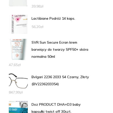
39,98
zł
Lactibiane Podróż 14 kaps.
56,20
zł
SVR Sun Secure Ecran krem
barwiący do twarzy SPF50+ skóra
normalna 50ml
47,65
zł
Bvlgari 2236 2033 54 Czarny, Złoty
(BV2236203354)
847,99
zł
Doz PRODUCT DHA+D3 baby
kapsułki twist off 30szt.