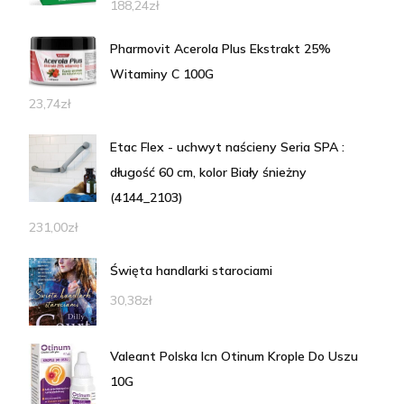
188,24
zł
Pharmovit Acerola Plus Ekstrakt 25%
Witaminy C 100G
23,74
zł
Etac Flex - uchwyt naścieny Seria SPA :
długość 60 cm, kolor Biały śnieżny
(4144_2103)
231,00
zł
Święta handlarki starociami
30,38
zł
Valeant Polska Icn Otinum Krople Do Uszu
10G