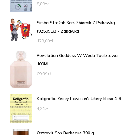
8,89
zł
Simba Strażak Sam Zbiornik Z Psikawką
(9250916) - Zabawka
129,00
zł
Revolution Goddess W Woda Toaletowa
100Ml
69,99
zł
Kaligrafia. Zeszyt ćwiczeń. Litery klasa 1-3
4,21
zł
Ostrovit Sos Barbecue 300 g