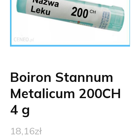
Boiron Stannum
Metalicum 200CH
4 g
18,16
zł