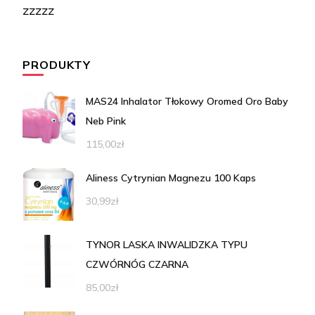
zzzzz
PRODUKTY
MAS24 Inhalator Tłokowy Oromed Oro Baby
Neb Pink
115,00
zł
Aliness Cytrynian Magnezu 100 Kaps
30,99
zł
TYNOR LASKA INWALIDZKA TYPU
CZWÓRNÓG CZARNA
85,00
zł