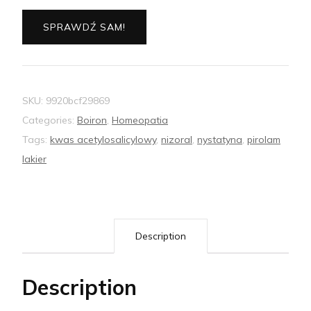
SPRAWDŹ SAM!
SKU:
9920bcf29869
Categories:
Boiron
,
Homeopatia
Tags:
kwas acetylosalicylowy
,
nizoral
,
nystatyna
,
pirolam
lakier
Description
Description