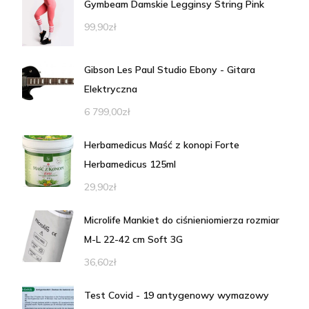
Gymbeam Damskie Legginsy String Pink
99,90
zł
Gibson Les Paul Studio Ebony - Gitara
Elektryczna
6 799,00
zł
Herbamedicus Maść z konopi Forte
Herbamedicus 125ml
29,90
zł
Microlife Mankiet do ciśnieniomierza rozmiar
M-L 22-42 cm Soft 3G
36,60
zł
Test Covid - 19 antygenowy wymazowy