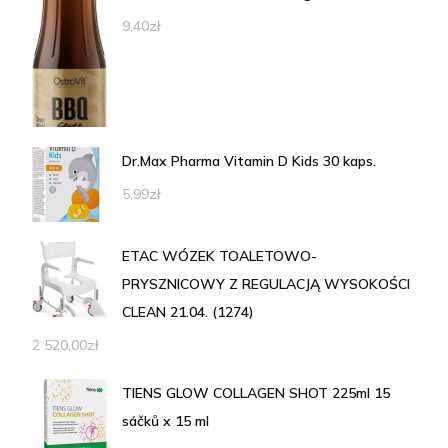
9,40
zł
Dr.Max Pharma Vitamin D Kids 30 kaps.
5,99
zł
ETAC WÓZEK TOALETOWO-
PRYSZNICOWY Z REGULACJĄ WYSOKOŚCI
CLEAN 21.04. (1274)
2 520,00
zł
TIENS GLOW COLLAGEN SHOT 225ml 15
sáčků x 15 ml