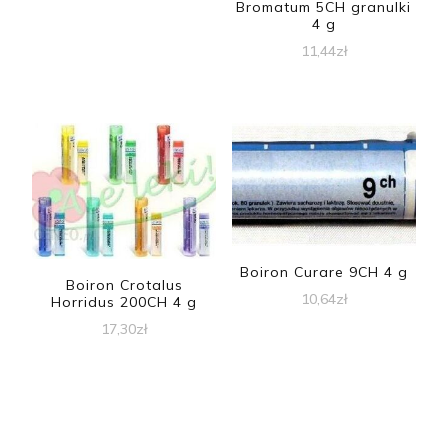
Bromatum 5CH granulki
4 g
11,44
zł
Boiron Curare 9CH 4 g
Boiron Crotalus
10,64
zł
Horridus 200CH 4 g
17,30
zł