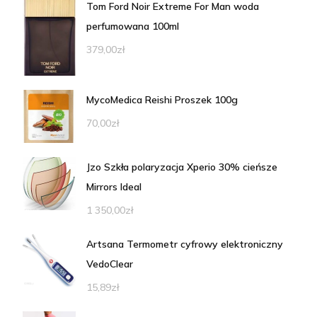
Tom Ford Noir Extreme For Man woda
perfumowana 100ml
379,00
zł
MycoMedica Reishi Proszek 100g
70,00
zł
Jzo Szkła polaryzacja Xperio 30% cieńsze
Mirrors Ideal
1 350,00
zł
Artsana Termometr cyfrowy elektroniczny
VedoClear
15,89
zł