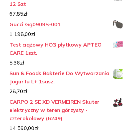
12 Szt
67,85
zł
Gucci Gg0909S-001
1 198,00
zł
Test ciążowy HCG płytkowy APTEO
CARE 1szt.
5,36
zł
Sun & Foods Bakterie Do Wytwarzania
Jogurtu L+ 1sasz.
28,70
zł
CARPO 2 SE XD VERMEIREN Skuter
elektryczny w teren górzysty -
czterokołowy (6249)
14 590,00
zł