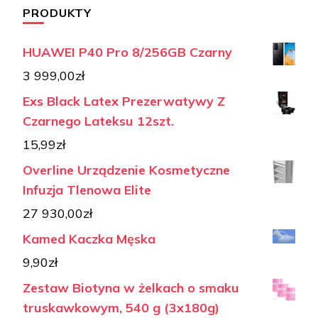
PRODUKTY
HUAWEI P40 Pro 8/256GB Czarny
3 999,00
zł
Exs Black Latex Prezerwatywy Z
Czarnego Lateksu 12szt.
15,99
zł
Overline Urządzenie Kosmetyczne
Infuzja Tlenowa Elite
27 930,00
zł
Kamed Kaczka Męska
9,90
zł
Zestaw Biotyna w żelkach o smaku
truskawkowym, 540 g (3x180g)