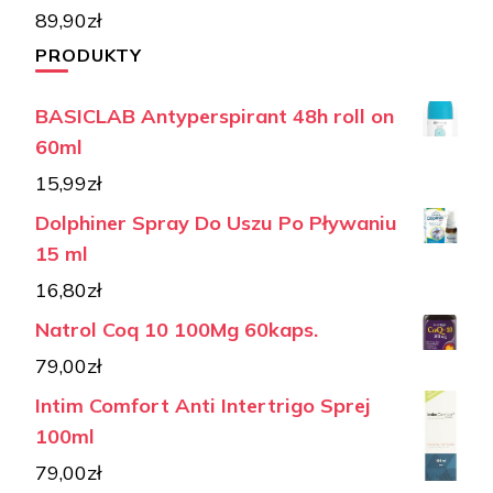
89,90
zł
PRODUKTY
BASICLAB Antyperspirant 48h roll on
60ml
15,99
zł
Dolphiner Spray Do Uszu Po Pływaniu
15 ml
16,80
zł
Natrol Coq 10 100Mg 60kaps.
79,00
zł
Intim Comfort Anti Intertrigo Sprej
100ml
79,00
zł