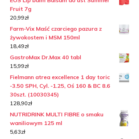
EOS Lip balm Balsam do ust Summer
Fruit 7g
20,99
zł
Farm-Vix Maść czarciego pazura z
żywokostem i MSM 150ml
18,49
zł
GastroMax Dr.Max 40 tabl
15,99
zł
Fielmann atrea excellence 1 day toric
-3.50 SPH, Cyl. -1.25, Oś 160 & BC 8.6
30szt. (10030345)
128,90
zł
NUTRIDRINK MULTI FIBRE o smaku
waniliowym 125 ml
5,63
zł