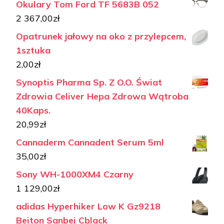
Okulary Tom Ford TF 5683B 052
2 367,00
zł
Opatrunek jałowy na oko z przylepcem,
1sztuka
2,00
zł
Synoptis Pharma Sp. Z O.O. Świat
Zdrowia Celiver Hepa Zdrowa Wątroba
40Kaps.
20,99
zł
Cannaderm Cannadent Serum 5ml
35,00
zł
Sony WH-1000XM4 Czarny
1 129,00
zł
adidas Hyperhiker Low K Gz9218
Beiton Sanbei Cblack