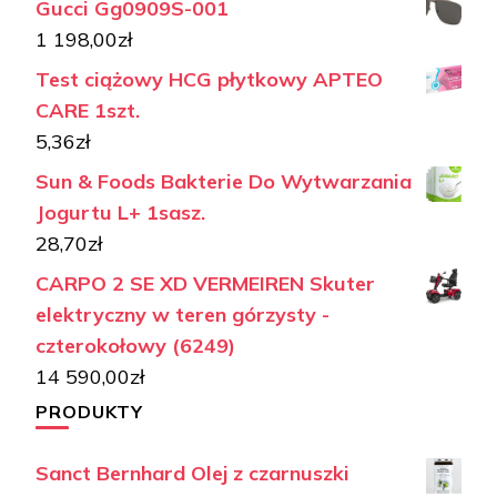
Gucci Gg0909S-001
1 198,00
zł
Test ciążowy HCG płytkowy APTEO
CARE 1szt.
5,36
zł
Sun & Foods Bakterie Do Wytwarzania
Jogurtu L+ 1sasz.
28,70
zł
CARPO 2 SE XD VERMEIREN Skuter
elektryczny w teren górzysty -
czterokołowy (6249)
14 590,00
zł
PRODUKTY
Sanct Bernhard Olej z czarnuszki