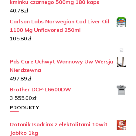
kminku czarnego 500mg 180 kaps
40,78
zł
Carlson Labs Norwegian Cod Liver Oil
1100 Mg Unflavored 250ml
105,80
zł
Pds Care Uchwyt Wannowy Uw Wersja
Nierdzewna
497,89
zł
Brother DCP-L6600DW
3 555,00
zł
PRODUKTY
Izotonik Isodrinx z elektolitami 10wit
Jabłko 1kg