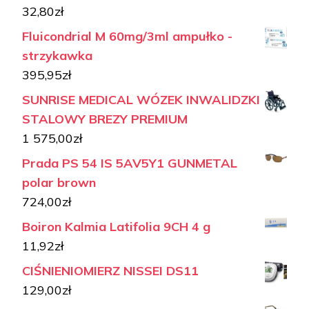
32,80
zł
Fluicondrial M 60mg/3ml ampułko -
strzykawka
395,95
zł
SUNRISE MEDICAL WÓZEK INWALIDZKI
STALOWY BREZY PREMIUM
1 575,00
zł
Prada PS 54 IS 5AV5Y1 GUNMETAL
polar brown
724,00
zł
Boiron Kalmia Latifolia 9CH 4 g
11,92
zł
CIŚNIENIOMIERZ NISSEI DS11
129,00
zł