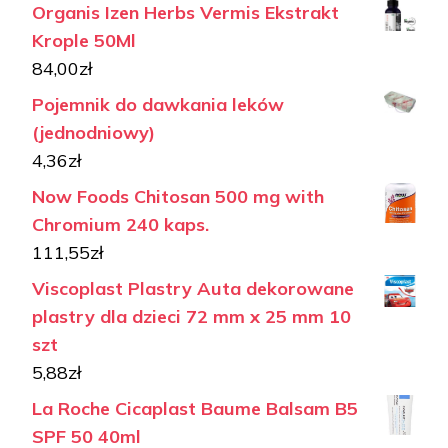
Organis Izen Herbs Vermis Ekstrakt
Krople 50Ml
84,00
zł
Pojemnik do dawkania leków
(jednodniowy)
4,36
zł
Now Foods Chitosan 500 mg with
Chromium 240 kaps.
111,55
zł
Viscoplast Plastry Auta dekorowane
plastry dla dzieci 72 mm x 25 mm 10
szt
5,88
zł
La Roche Cicaplast Baume Balsam B5
SPF 50 40ml