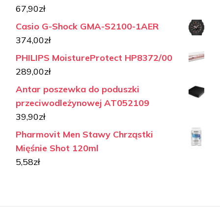
67,90
zł
Casio G-Shock GMA-S2100-1AER
374,00
zł
PHILIPS MoistureProtect HP8372/00
289,00
zł
Antar poszewka do poduszki
przeciwodleżynowej AT052109
39,90
zł
Pharmovit Men Stawy Chrząstki
Mięśnie Shot 120ml
5,58
zł