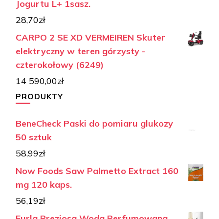
Jogurtu L+ 1sasz.
28,70
zł
CARPO 2 SE XD VERMEIREN Skuter
elektryczny w teren górzysty -
czterokołowy (6249)
14 590,00
zł
PRODUKTY
BeneCheck Paski do pomiaru glukozy
50 sztuk
58,99
zł
Now Foods Saw Palmetto Extract 160
mg 120 kaps.
56,19
zł
Furla Preziosa Woda Perfumowana