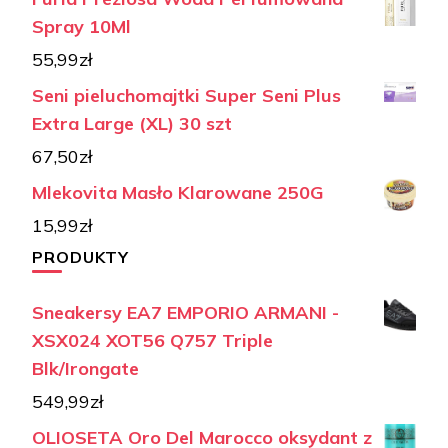
Spray 10Ml
55,99
zł
Seni pieluchomajtki Super Seni Plus
Extra Large (XL) 30 szt
67,50
zł
Mlekovita Masło Klarowane 250G
15,99
zł
PRODUKTY
Sneakersy EA7 EMPORIO ARMANI -
XSX024 XOT56 Q757 Triple
Blk/Irongate
549,99
zł
OLIOSETA Oro Del Marocco oksydant z