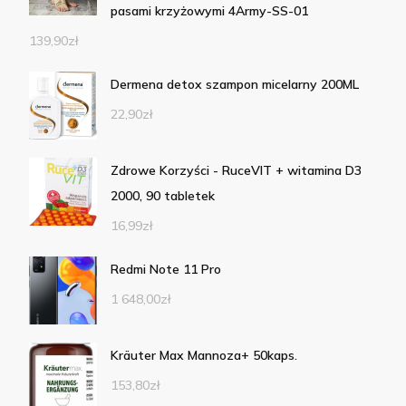
pasami krzyżowymi 4Army-SS-01
139,90
zł
Dermena detox szampon micelarny 200ML
22,90
zł
Zdrowe Korzyści - RuceVIT + witamina D3
2000, 90 tabletek
16,99
zł
Redmi Note 11 Pro
1 648,00
zł
Kräuter Max Mannoza+ 50kaps.
153,80
zł