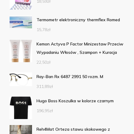
18,59
zł
Termometr elektroniczny thermflex Romed
15,78
zł
Kemon Actyva P Factor Minizestaw Przeciw
Wypadaniu Włosów , Szampon + Kuracja
22,50
zł
Ray-Ban Rx 6487 2991 50 rozm. M
311,89
zł
Hugo Boss Koszulka w kolorze czarnym
196,95
zł
Reh4Mat Orteza stawu skokowego z