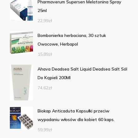
Pharmaverum Supersen Melatonina Spray
25ml
22,99
zł
Bombonierka herbaciana, 30 sztuk
Owocowe, Herbapol
15,89
zł
Ahava Deadsea Salt Liquid Deadsea Salt Sól
Do Kąpieli 200Ml
74,62
zł
Biokap Anticaduta Kapsułki przeciw
wypadaniu włosów dla kobiet 60 kaps.
59,99
zł