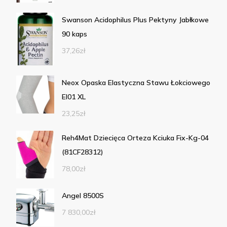
Swanson Acidophilus Plus Pektyny Jabłkowe
90 kaps
37,26
zł
Neox Opaska Elastyczna Stawu Łokciowego
El01 XL
23,25
zł
Reh4Mat Dziecięca Orteza Kciuka Fix-Kg-04
(81CF28312)
78,00
zł
Angel 8500S
7 830,00
zł