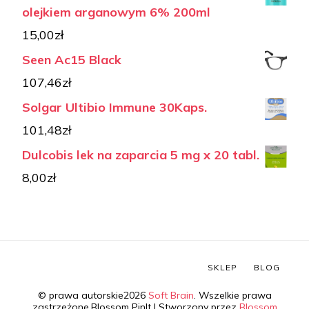
olejkiem arganowym 6% 200ml
15,00
zł
Seen Ac15 Black
107,46
zł
Solgar Ultibio Immune 30Kaps.
101,48
zł
Dulcobis lek na zaparcia 5 mg x 20 tabl.
8,00
zł
SKLEP
BLOG
© prawa autorskie2026
Soft Brain
. Wszelkie prawa
zastrzeżone.
Blossom PinIt | Stworzony przez
Blossom