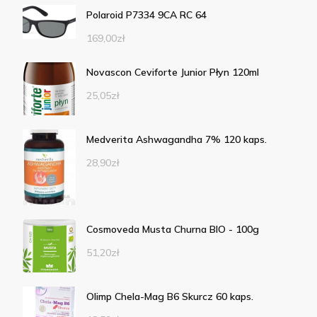
Polaroid P7334 9CA RC 64
169,00
zł
Novascon Ceviforte Junior Płyn 120ml
25,05
zł
Medverita Ashwagandha 7% 120 kaps.
28,90
zł
Cosmoveda Musta Churna BIO - 100g
51,20
zł
Olimp Chela-Mag B6 Skurcz 60 kaps.