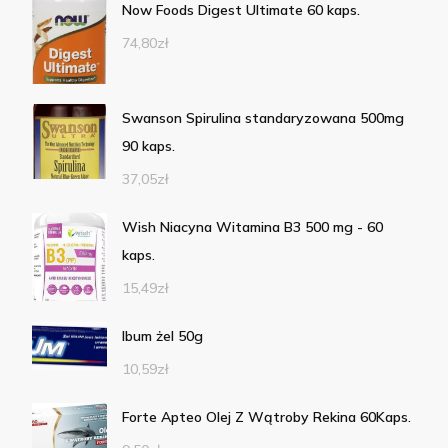
Now Foods Digest Ultimate 60 kaps.
74,80
zł
Swanson Spirulina standaryzowana 500mg
90 kaps.
37,05
zł
Wish Niacyna Witamina B3 500 mg - 60
kaps.
15,49
zł
Ibum żel 50g
10,59
zł
Forte Apteo Olej Z Wątroby Rekina 60Kaps.