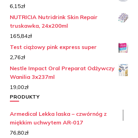
6,15
zł
NUTRICIA Nutridrink Skin Repair
truskawka, 24x200ml
165,84
zł
Test ciążowy pink express super
2,76
zł
Nestle Impact Oral Preparat Odżywczy
Wanilia 3x237ml
19,00
zł
PRODUKTY
Armedical Lekka laska – czwórnóg z
miękkim uchwytem AR-017
76,80
zł