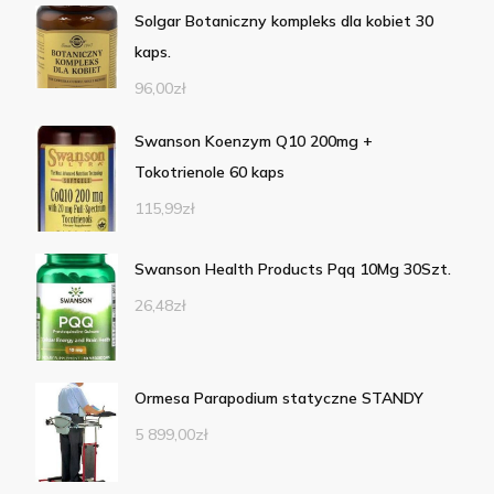
Solgar Botaniczny kompleks dla kobiet 30
kaps.
96,00
zł
Swanson Koenzym Q10 200mg +
Tokotrienole 60 kaps
115,99
zł
Swanson Health Products Pqq 10Mg 30Szt.
26,48
zł
Ormesa Parapodium statyczne STANDY
5 899,00
zł