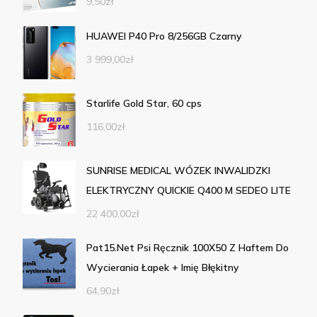
9,50
zł
HUAWEI P40 Pro 8/256GB Czarny
3 999,00
zł
Starlife Gold Star, 60 cps
116,00
zł
SUNRISE MEDICAL WÓZEK INWALIDZKI
ELEKTRYCZNY QUICKIE Q400 M SEDEO LITE
22 400,00
zł
Pat15.Net Psi Ręcznik 100X50 Z Haftem Do
Wycierania Łapek + Imię Błękitny
64,90
zł