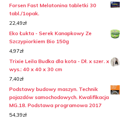
Forsen Fast Melatonina tabletki 30
tabl./1opak.
22,49
zł
Eko Łukta - Serek Kanapkowy Ze
Szczypiorkiem Bio 150g
4,97
zł
Trixie Leila Budka dla kota - Dł. x szer. x
wys.: 40 x 40 x 30 cm
7,40
zł
Podstawy budowy maszyn. Technik
pojazdów samochodowych. Kwalifikacja
MG.18. Podstawa programowa 2017
54,39
zł