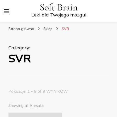
Soft Brain
Leki dla Twojego mózgu!
Strona główna
Sklep
SVR
Category
:
SVR
Pokazuje: 1 - 9 of 9 WYNIKÓW
Showing all 9 results