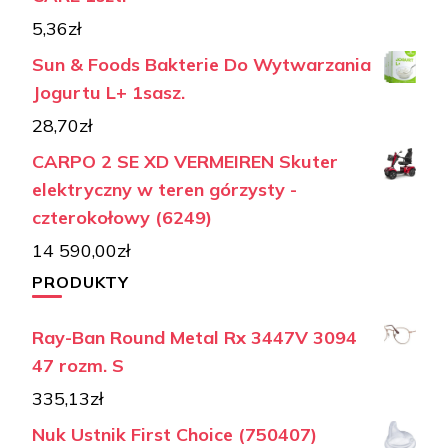
5,36
zł
Sun & Foods Bakterie Do Wytwarzania
Jogurtu L+ 1sasz.
28,70
zł
CARPO 2 SE XD VERMEIREN Skuter
elektryczny w teren górzysty -
czterokołowy (6249)
14 590,00
zł
PRODUKTY
Ray-Ban Round Metal Rx 3447V 3094
47 rozm. S
335,13
zł
Nuk Ustnik First Choice (750407)