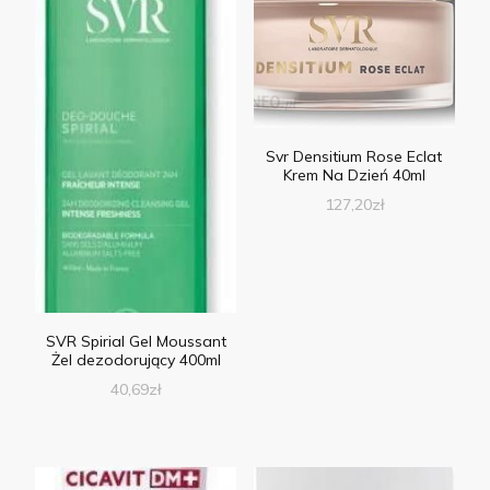
Svr Densitium Rose Eclat
Krem Na Dzień 40ml
127,20
zł
SVR Spirial Gel Moussant
Żel dezodorujący 400ml
40,69
zł