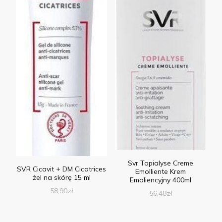
Svr Topialyse Creme
SVR Cicavit + DM Cicatrices
Emolliente Krem
żel na skórę 15 ml
Emoliencyjny 400ml
58,90
zł
56,48
zł