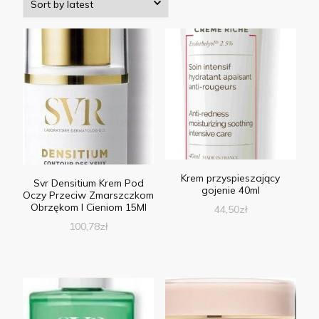
Krem przyspieszający
Svr Densitium Krem Pod
gojenie 40ml
Oczy Przeciw Zmarszczkom
Obrzękom I Cieniom 15Ml
44,50
zł
100,78
zł