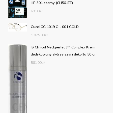
HP 301 czarny (CH561EE)
69,90
zł
Gucci GG 1019 O - 001 GOLD
1 075,00
zł
iS Clinical Neckperfect™ Complex Krem
dedykowany skórze szyi i dekoltu 50 g
561,00
zł