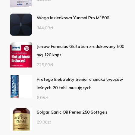
Waga łazienkowa Yunmai Pro M1806
144,00
zł
Jarrow Formulas Glutation zredukowany 500
mg 120 kaps
225,80
zł
Protego Elektrolity Senior o smaku owoców
leśnych 20 tabl. musujących
6,05
zł
Solgar Garlic Oil Perles 250 Softgels
89,90
zł