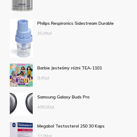
Philips Respironics Sidestream Durable
35,99
zł
Barbie Jesteśmy różni TEA-1101
9,45
zł
Samsung Galaxy Buds Pro
499,00
zł
Megabol Testosterol 250 30 Kaps
11,99
zł