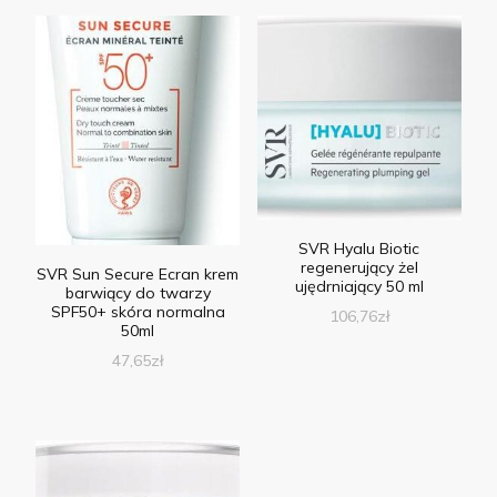
SVR Hyalu Biotic
regenerujący żel
SVR Sun Secure Ecran krem
ujędrniający 50 ml
barwiący do twarzy
SPF50+ skóra normalna
106,76
zł
50ml
47,65
zł