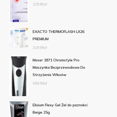
128,80
zł
EXACTO THERMOFLASH LX26
PREMIUM
319,99
zł
Moser 1871 Chromstyle Pro
Maszynka Bezprzewodowa Do
Strzyżenia Włosów
599,99
zł
Elisium Flexy Gel Żel do paznokci
Beige 25g