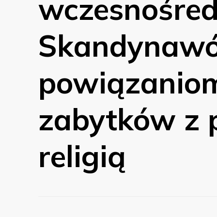
wczesnośred
Skandynawó
powiązaniom
zabytków z 
religią