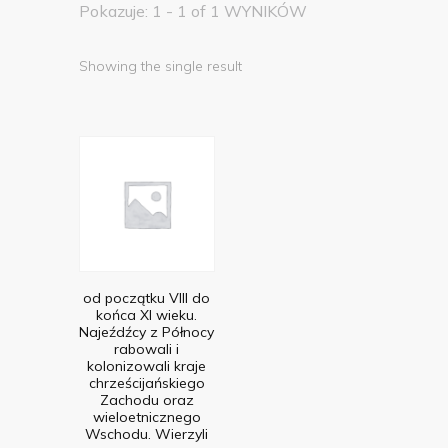
Pokazuje: 1 - 1 of 1 WYNIKÓW
Showing the single result
od początku VIII do
końca XI wieku.
Najeźdźcy z Północy
rabowali i
kolonizowali kraje
chrześcijańskiego
Zachodu oraz
wieloetnicznego
Wschodu. Wierzyli