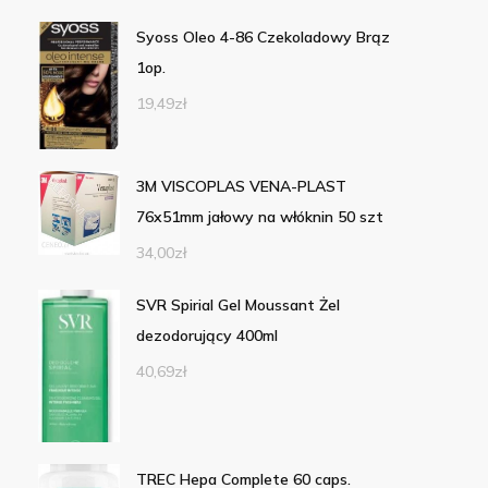
Syoss Oleo 4-86 Czekoladowy Brąz
1op.
19,49
zł
3M VISCOPLAS VENA-PLAST
76x51mm jałowy na włóknin 50 szt
34,00
zł
SVR Spirial Gel Moussant Żel
dezodorujący 400ml
40,69
zł
TREC Hepa Complete 60 caps.