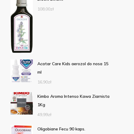
108,00
zł
Acatar Care Kids aerozol do nosa 15
ml
16,90
zł
Kimbo Aroma Intenso Kawa Ziarnista
1Kg
49,99
zł
Oligobiane Fecu 90 kaps.