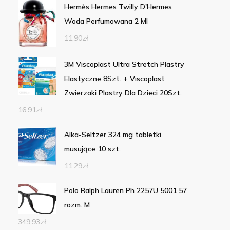
Hermès Hermes Twilly D'Hermes
Woda Perfumowana 2 Ml
11,90
zł
3M Viscoplast Ultra Stretch Plastry
Elastyczne 8Szt. + Viscoplast
Zwierzaki Plastry Dla Dzieci 20Szt.
16,91
zł
Alka-Seltzer 324 mg tabletki
musujące 10 szt.
11,29
zł
Polo Ralph Lauren Ph 2257U 5001 57
rozm. M
349,93
zł