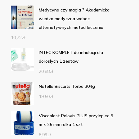
Medycyna czy magia ? Akademicka
wiedza medyczna wobec
alternatywnych metod leczenia
10,72
zł
INTEC KOMPLET do inhalacji dla
dorosłych 1 zestaw
20,88
zł
Nutella Biscuits Torba 304g
19,50
zł
Viscoplast Polovis PLUS przylepiec 5
m x 25 mm rolka 1 szt
8,99
zł