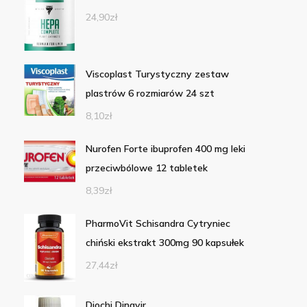
24,90
zł
Viscoplast Turystyczny zestaw
plastrów 6 rozmiarów 24 szt
8,10
zł
Nurofen Forte ibuprofen 400 mg leki
przeciwbólowe 12 tabletek
8,39
zł
PharmoVit Schisandra Cytryniec
chiński ekstrakt 300mg 90 kapsułek
27,44
zł
Diochi Dinavir