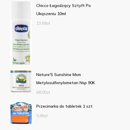
Chicco Łagodzący Sztyft Po
Ukąszeniu 10ml
13,69
zł
Nature'S Sunshine Msm
Metylosulfonylometan Nsp 90K
68,00
zł
Przecinarka do tabletek 1 szt
5,99
zł