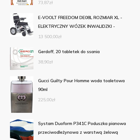
73,87
zł
E-VOOLT FREEDOM DE08L ROZMIAR XL -
ELEKTRYCZNY WÓZEK INWALIDZKI -
13 500,00
zł
Gerdoff, 20 tabletek do ssania
38,90
zł
Gucci Guilty Pour Homme woda toaletowa
90ml
225,00
zł
Systam Duoform P341C Poduszka pianowa
przeciwodleżynowa z warstwą żelową