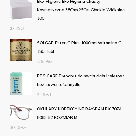
Eko-Higiena Eko Higiena Chusty
Kosmetyczne 38Cmx25Cm Gładkie Włóknina
100
17,79
zł
SOLGAR Ester-C Plus 1000mg Witamina C
180 Tabl
138,98
zł
PDS CARE Preparat do mycia ciała i włosów
bez zawartości mydła
44,99
zł
OKULARY KOREKCYJNE RAY-BAN RX 7074
8083 52 ROZMIAR M
304,99
zł