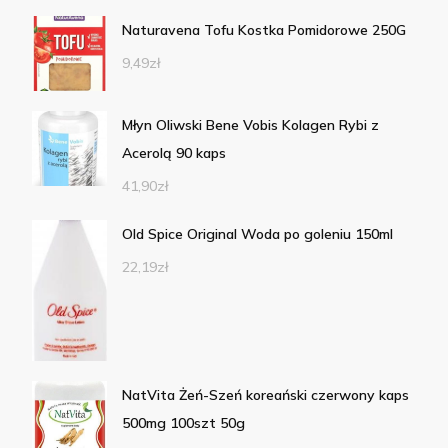
Naturavena Tofu Kostka Pomidorowe 250G
9,49
zł
Młyn Oliwski Bene Vobis Kolagen Rybi z
Acerolą 90 kaps
41,90
zł
Old Spice Original Woda po goleniu 150ml
22,19
zł
NatVita Żeń-Szeń koreański czerwony kaps
500mg 100szt 50g