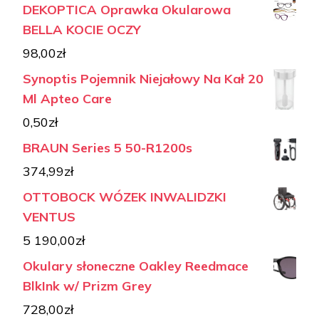
DEKOPTICA Oprawka Okularowa
BELLA KOCIE OCZY
98,00
zł
Synoptis Pojemnik Niejałowy Na Kał 20
Ml Apteo Care
0,50
zł
BRAUN Series 5 50-R1200s
374,99
zł
OTTOBOCK WÓZEK INWALIDZKI
VENTUS
5 190,00
zł
Okulary słoneczne Oakley Reedmace
BlkInk w/ Prizm Grey
728,00
zł