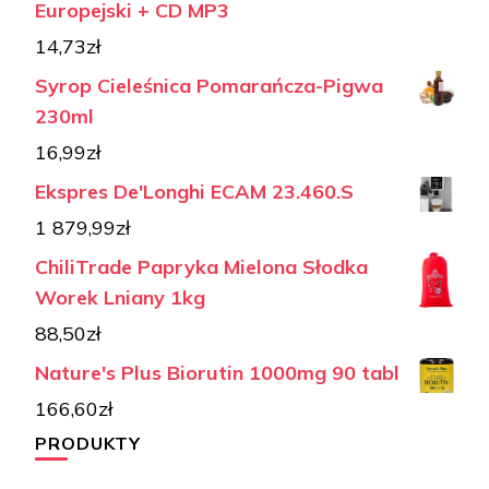
Europejski + CD MP3
14,73
zł
Syrop Cieleśnica Pomarańcza-Pigwa
230ml
16,99
zł
Ekspres De'Longhi ECAM 23.460.S
1 879,99
zł
ChiliTrade Papryka Mielona Słodka
Worek Lniany 1kg
88,50
zł
Nature's Plus Biorutin 1000mg 90 tabl
166,60
zł
PRODUKTY