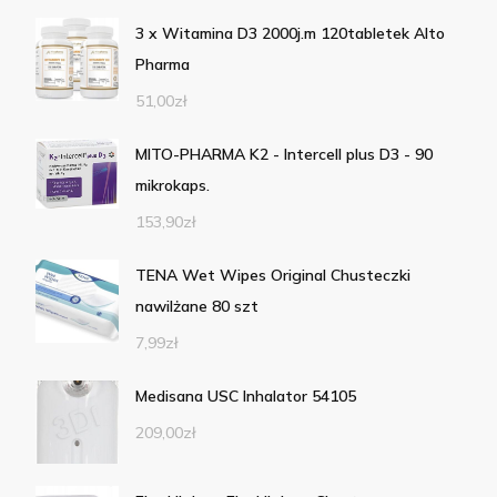
3 x Witamina D3 2000j.m 120tabletek Alto
Pharma
51,00
zł
MITO-PHARMA K2 - Intercell plus D3 - 90
mikrokaps.
153,90
zł
TENA Wet Wipes Original Chusteczki
nawilżane 80 szt
7,99
zł
Medisana USC Inhalator 54105
209,00
zł