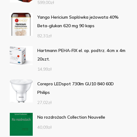
599,00
zł
Yango Hericium Soplówka jeżowata 40%
Beta-glukan 620 mg 90 kaps
82,31
zł
Hartmann PEHA-FIX el. op. podtrz. 4cm x 4m
20szt.
14,99
zł
Corepro LEDspot 730lm GU10 840 60D
Philips
27,02
zł
Na rozdrożach Collection Nouvelle
40,09
zł