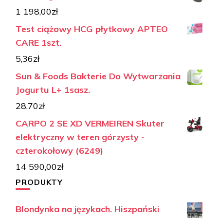
1 198,00
zł
Test ciążowy HCG płytkowy APTEO
CARE 1szt.
5,36
zł
Sun & Foods Bakterie Do Wytwarzania
Jogurtu L+ 1sasz.
28,70
zł
CARPO 2 SE XD VERMEIREN Skuter
elektryczny w teren górzysty -
czterokołowy (6249)
14 590,00
zł
PRODUKTY
Blondynka na językach. Hiszpański