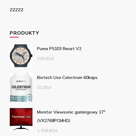
zzzzz
PRODUKTY
Puma P5103 Reset V2
339,00
zł
Biotech Usa Colostrum 60kaps.
32,90
zł
Monitor Viewsonic gamingowy 27"
(VX2768PCMHD)
1 358,40
zł