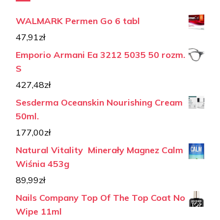
WALMARK Permen Go 6 tabl
47,91
zł
Emporio Armani Ea 3212 5035 50 rozm.
S
427,48
zł
Sesderma Oceanskin Nourishing Cream
50ml.
177,00
zł
Natural Vitality Minerały Magnez Calm
Wiśnia 453g
89,99
zł
Nails Company Top Of The Top Coat No
Wipe 11ml