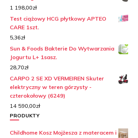
1 198,00
zł
Test ciążowy HCG płytkowy APTEO
CARE 1szt.
5,36
zł
Sun & Foods Bakterie Do Wytwarzania
Jogurtu L+ 1sasz.
28,70
zł
CARPO 2 SE XD VERMEIREN Skuter
elektryczny w teren górzysty -
czterokołowy (6249)
14 590,00
zł
PRODUKTY
Childhome Kosz Mojżesza z materacem i