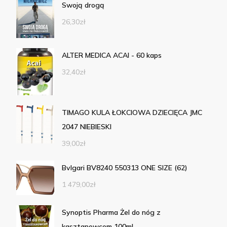
Swoją drogą
26,30
zł
ALTER MEDICA ACAI - 60 kaps
32,40
zł
TIMAGO KULA ŁOKCIOWA DZIECIĘCA JMC
2047 NIEBIESKI
39,00
zł
Bvlgari BV8240 550313 ONE SIZE (62)
1 479,00
zł
Synoptis Pharma Żel do nóg z
kasztanowcem 100ml