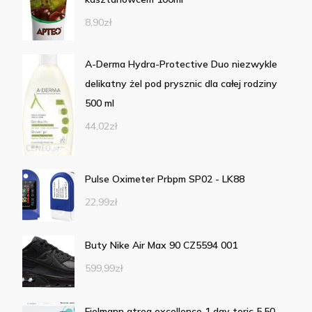
8,90
zł
A-Derma Hydra-Protective Duo niezwykle
delikatny żel pod prysznic dla całej rodziny
500 ml
44,02
zł
Pulse Oximeter Prbpm SP02 - LK88
22,99
zł
Buty Nike Air Max 90 CZ5594 001
599,99
zł
Fielmann atrea excellence 1 day toric 5.50