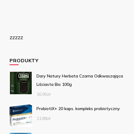
zzzzz
PRODUKTY
Dary Natury Herbata Czarna Odkwaszająca
Liściasta Bio 100g
16,90
zł
ProbiotiX+ 20 kaps. kompleks probiotyczny
11,88
zł