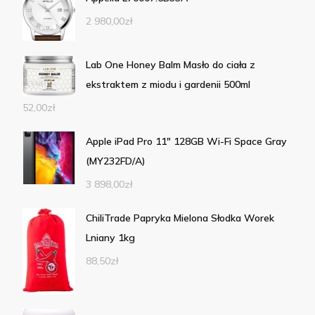
2 980,00
zł
Lab One Honey Balm Masło do ciała z
ekstraktem z miodu i gardenii 500ml
52,00
zł
Apple iPad Pro 11" 128GB Wi-Fi Space Gray
(MY232FD/A)
3 898,00
zł
ChiliTrade Papryka Mielona Słodka Worek
Lniany 1kg
88,50
zł