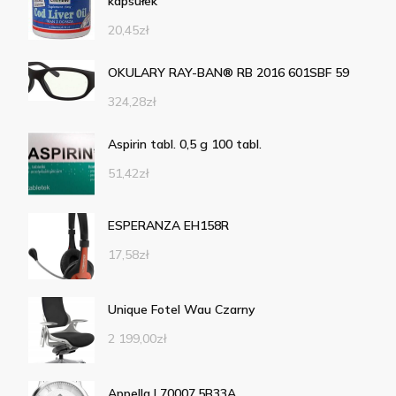
kapsułek
20,45
zł
OKULARY RAY-BAN® RB 2016 601SBF 59
324,28
zł
Aspirin tabl. 0,5 g 100 tabl.
51,42
zł
ESPERANZA EH158R
17,58
zł
Unique Fotel Wau Czarny
2 199,00
zł
Appella L70007.5B33A