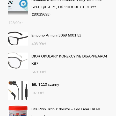
SPH, Cyl. -0.75, Oś 110 & BC 8.6 30szt.
(10029693)
128,90
zł
Emporio Armani 3069 5001 53
403,99
zł
DIOR OKULARY KOREKCYJNE DISAPPEARO4
KB7
549,90
zł
JBL T110 czarny
34,99
zł
Life Plan Tran z dorsza - Cod Liver Oil 60