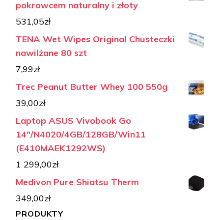
pokrowcem naturalny i złoty
531,05
zł
TENA Wet Wipes Original Chusteczki
nawilżane 80 szt
7,99
zł
Trec Peanut Butter Whey 100 550g
39,00
zł
Laptop ASUS Vivobook Go
14"/N4020/4GB/128GB/Win11
(E410MAEK1292WS)
1 299,00
zł
Medivon Pure Shiatsu Therm
349,00
zł
PRODUKTY