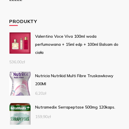
PRODUKTY
Valentino Voce Viva 100ml woda
perfumowana + 15ml edp + 100ml Balsam do
ciała
536,00
zł
Nutricia Nutrikid Multi Fibre Truskawkowy
200Ml
6,20
zł
Nutramedix Serrapeptase 500mg 120kaps.
159,90
zł