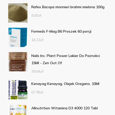
Rafex Bacopa monnieri brahmi mielona 100g
9,00
zł
Formeds F-Mag B6 Proszek 60 porcji
16,11
zł
Nails Inc. Plant Power Lakier Do Paznokci
15Ml - Zen Out Of
39,64
zł
Kenayag Kenayag, Olejek Oregano, 10Ml
67,96
zł
Allnutrition Witamina D3 4000 120 Tabl