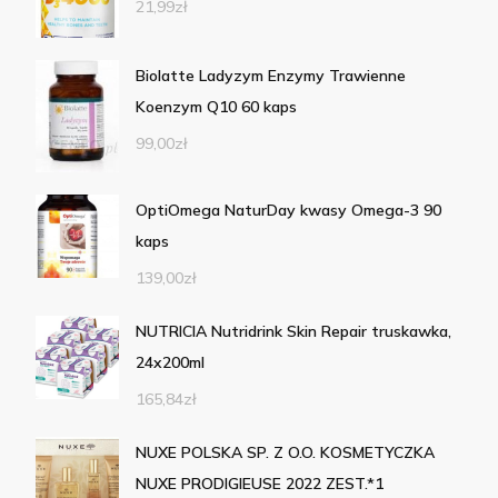
21,99
zł
Biolatte Ladyzym Enzymy Trawienne
Koenzym Q10 60 kaps
99,00
zł
OptiOmega NaturDay kwasy Omega-3 90
kaps
139,00
zł
NUTRICIA Nutridrink Skin Repair truskawka,
24x200ml
165,84
zł
NUXE POLSKA SP. Z O.O. KOSMETYCZKA
NUXE PRODIGIEUSE 2022 ZEST.*1