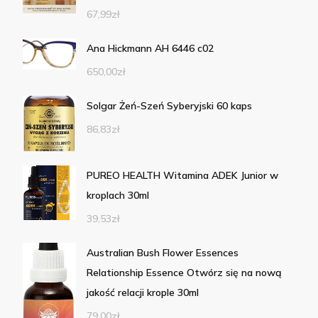
67,99
zł
Ana Hickmann AH 6446 c02
650,00
zł
Solgar Żeń-Szeń Syberyjski 60 kaps
86,83
zł
PUREO HEALTH Witamina ADEK Junior w
kroplach 30ml
39,53
zł
Australian Bush Flower Essences
Relationship Essence Otwórz się na nową
jakość relacji krople 30ml
79,00
zł