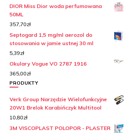
DIOR Miss Dior woda perfumowana
50ML
357,70
zł
Septogard 1,5 mg/ml aerozol do
stosowania w jamie ustnej 30 ml
5,39
zł
Okulary Vogue VO 2787 1916
365,00
zł
PRODUKTY
Verk Group Narzędzie Wielofunkcyjne
20W1 Brelok Karabińczyk Multitool
10,80
zł
3M VISCOPLAST POLOPOR - PLASTER