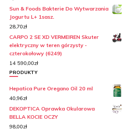
Sun & Foods Bakterie Do Wytwarzania
Jogurtu L+ 1sasz.
28,70
zł
CARPO 2 SE XD VERMEIREN Skuter
elektryczny w teren górzysty -
czterokołowy (6249)
14 590,00
zł
PRODUKTY
Hepatica Pure Oregano Oil 20 ml
40,96
zł
DEKOPTICA Oprawka Okularowa
BELLA KOCIE OCZY
98,00
zł