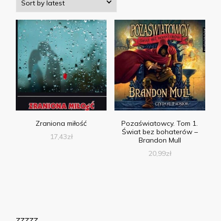
Zraniona miłość
Pozaświatowcy. Tom 1.
Świat bez bohaterów –
17,43
zł
Brandon Mull
20,99
zł
zzzzz