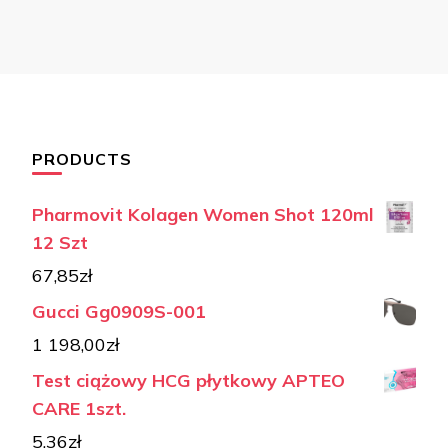
PRODUCTS
Pharmovit Kolagen Women Shot 120ml
12 Szt
67,85
zł
Gucci Gg0909S-001
1 198,00
zł
Test ciążowy HCG płytkowy APTEO
CARE 1szt.
5,36
zł