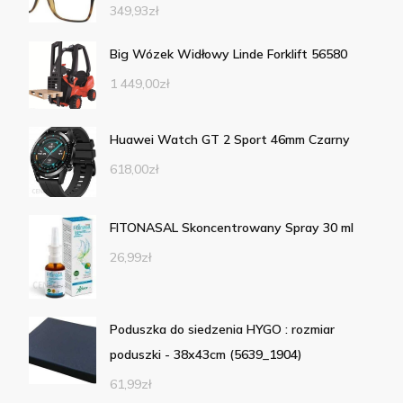
349,93
zł
Big Wózek Widłowy Linde Forklift 56580
1 449,00
zł
Huawei Watch GT 2 Sport 46mm Czarny
618,00
zł
FITONASAL Skoncentrowany Spray 30 ml
26,99
zł
Poduszka do siedzenia HYGO : rozmiar
poduszki - 38x43cm (5639_1904)
61,99
zł