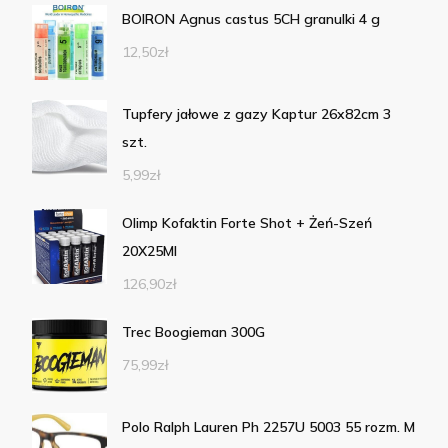
BOIRON Agnus castus 5CH granulki 4 g
12,50
zł
Tupfery jałowe z gazy Kaptur 26x82cm 3
szt.
5,99
zł
Olimp Kofaktin Forte Shot + Żeń-Szeń
20X25Ml
126,90
zł
Trec Boogieman 300G
75,99
zł
Polo Ralph Lauren Ph 2257U 5003 55 rozm. M