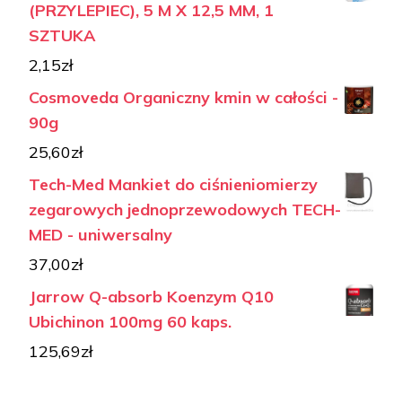
(PRZYLEPIEC), 5 M X 12,5 MM, 1
SZTUKA
2,15
zł
Cosmoveda Organiczny kmin w całości -
90g
25,60
zł
Tech-Med Mankiet do ciśnieniomierzy
zegarowych jednoprzewodowych TECH-
MED - uniwersalny
37,00
zł
Jarrow Q-absorb Koenzym Q10
Ubichinon 100mg 60 kaps.
125,69
zł