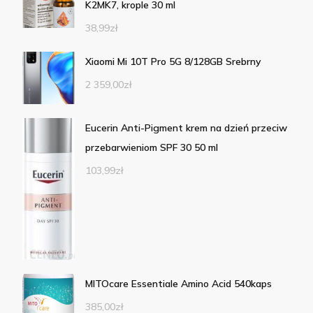
K2MK7, krople 30 ml
38,99
zł
Xiaomi Mi 10T Pro 5G 8/128GB Srebrny
2 359,00
zł
Eucerin Anti-Pigment krem na dzień przeciw
przebarwieniom SPF 30 50 ml
103,99
zł
MITOcare Essentiale Amino Acid 540kaps
385,00
zł