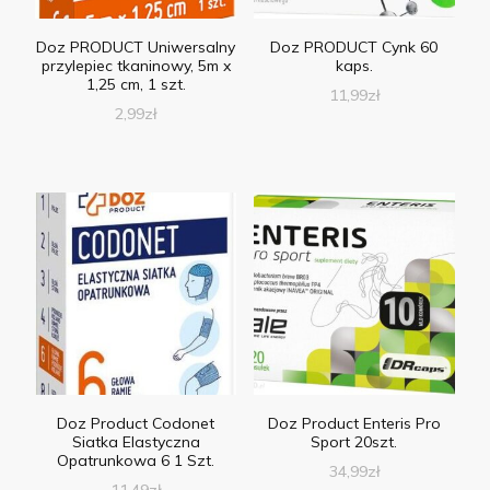
Doz PRODUCT Uniwersalny
Doz PRODUCT Cynk 60
przylepiec tkaninowy, 5m x
kaps.
1,25 cm, 1 szt.
11,99
zł
2,99
zł
Doz Product Codonet
Doz Product Enteris Pro
Siatka Elastyczna
Sport 20szt.
Opatrunkowa 6 1 Szt.
34,99
zł
11,49
zł