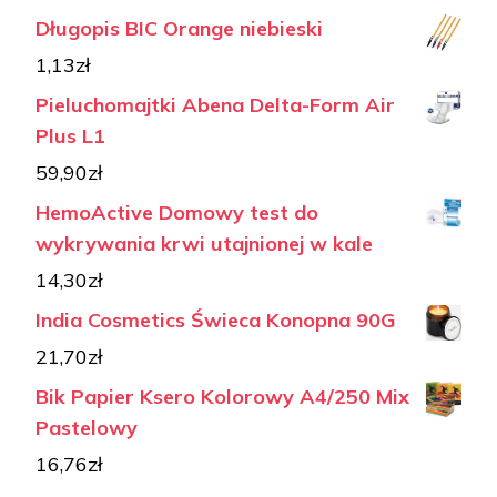
Długopis BIC Orange niebieski
1,13
zł
Pieluchomajtki Abena Delta-Form Air
Plus L1
59,90
zł
HemoActive Domowy test do
wykrywania krwi utajnionej w kale
14,30
zł
India Cosmetics Świeca Konopna 90G
21,70
zł
Bik Papier Ksero Kolorowy A4/250 Mix
Pastelowy
16,76
zł