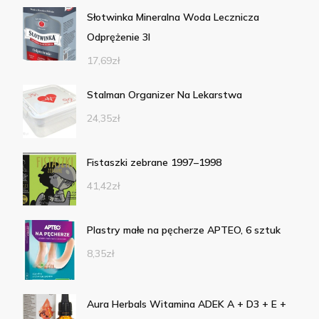
Słotwinka Mineralna Woda Lecznicza
Odprężenie 3l
17,69
zł
Stalman Organizer Na Lekarstwa
24,35
zł
Fistaszki zebrane 1997–1998
41,42
zł
Plastry małe na pęcherze APTEO, 6 sztuk
8,35
zł
Aura Herbals Witamina ADEK A + D3 + E +