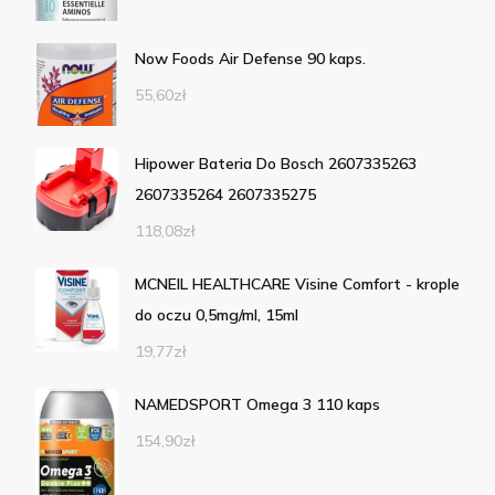
Now Foods Air Defense 90 kaps.
55,60
zł
Hipower Bateria Do Bosch 2607335263
2607335264 2607335275
118,08
zł
MCNEIL HEALTHCARE Visine Comfort - krople
do oczu 0,5mg/ml, 15ml
19,77
zł
NAMEDSPORT Omega 3 110 kaps
154,90
zł