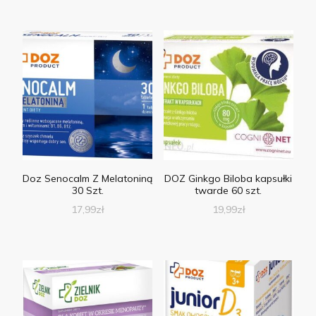
Doz Senocalm Z Melatoniną
DOZ Ginkgo Biloba kapsułki
30 Szt.
twarde 60 szt.
17,99
zł
19,99
zł