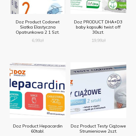
Doz Product Codonet
Doz PRODUCT DHA+D3
Siatka Elastyczna
baby kapsułki twist off
Opatrunkowa 2 1 Szt.
30szt.
6,99
zł
19,99
zł
Doz Product Hepacardin
Doz Product Testy Ciążowe
60tabl.
Strumieniowe 2szt.