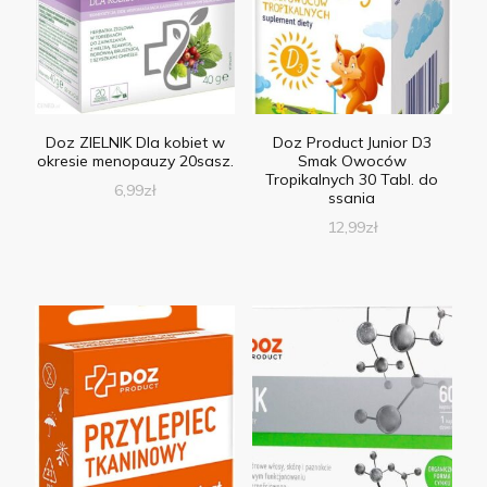
Doz ZIELNIK Dla kobiet w
Doz Product Junior D3
okresie menopauzy 20sasz.
Smak Owoców
Tropikalnych 30 Tabl. do
6,99
zł
ssania
12,99
zł