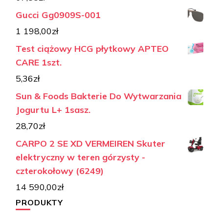
Gucci Gg0909S-001
1 198,00
zł
Test ciążowy HCG płytkowy APTEO
CARE 1szt.
5,36
zł
Sun & Foods Bakterie Do Wytwarzania
Jogurtu L+ 1sasz.
28,70
zł
CARPO 2 SE XD VERMEIREN Skuter
elektryczny w teren górzysty -
czterokołowy (6249)
14 590,00
zł
PRODUKTY