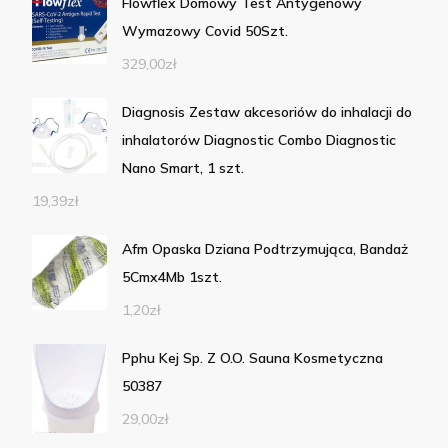
Flowflex Domowy Test Antygenowy
Wymazowy Covid 50Szt.
329,00
zł
Diagnosis Zestaw akcesoriów do inhalacji do
inhalatorów Diagnostic Combo Diagnostic
Nano Smart, 1 szt.
19,39
zł
Afm Opaska Dziana Podtrzymująca, Bandaż
5Cmx4Mb 1szt.
1,20
zł
Pphu Kej Sp. Z O.O. Sauna Kosmetyczna
50387
29,00
zł