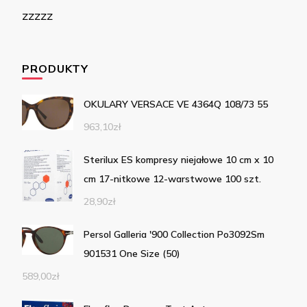
zzzzz
PRODUKTY
OKULARY VERSACE VE 4364Q 108/73 55
963,10
zł
Sterilux ES kompresy niejałowe 10 cm x 10
cm 17-nitkowe 12-warstwowe 100 szt.
28,90
zł
Persol Galleria '900 Collection Po3092Sm
901531 One Size (50)
589,00
zł