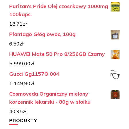
Puritan's Pride Olej czosnkowy 1000mg
100kaps.
18,71
zł
Plantago Głóg owoc, 100g
6,50
zł
HUAWEI Mate 50 Pro 8/256GB Czarny
5 999,00
zł
Gucci Gg1157O 004
1 149,90
zł
Cosmoveda Organiczny mielony
korzennik lekarski - 80g w słoiku
40,95
zł
PRODUKTY