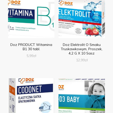
Doz PRODUCT Witamina
Doz Elektrolit O Smaku
B1 30 tabl.
Truskawkowym, Proszek,
4,2 G X 10 Sasz
5,99
zł
12,99
zł