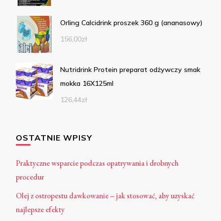
Orling Calcidrink proszek 360 g (ananasowy)
156,00
zł
Nutridrink Protein preparat odżywczy smak
mokka 16X125ml
126,44
zł
OSTATNIE WPISY
Praktyczne wsparcie podczas opatrywania i drobnych
procedur
Olej z ostropestu dawkowanie – jak stosować, aby uzyskać
najlepsze efekty