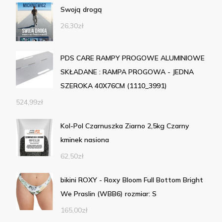
Swoją drogą
26,30
zł
PDS CARE RAMPY PROGOWE ALUMINIOWE
SKŁADANE : RAMPA PROGOWA - JEDNA
SZEROKA 40X76CM (1110_3991)
524,99
zł
Kol-Pol Czarnuszka Ziarno 2,5kg Czarny
kminek nasiona
62,50
zł
bikini ROXY - Roxy Bloom Full Bottom Bright
We Praslin (WBB6) rozmiar: S
165,00
zł