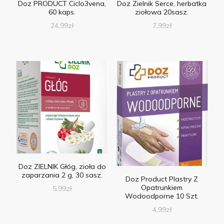
Doz PRODUCT Ciclo3vena,
Doz Zielnik Serce, herbatka
60 kaps.
ziołowa 20sasz.
24,99
zł
7,99
zł
Doz ZIELNIK Głóg, zioła do
zaparzania 2 g, 30 sasz.
Doz Product Plastry Z
Opatrunkiem
5,99
zł
Wodoodporne 10 Szt.
4,99
zł