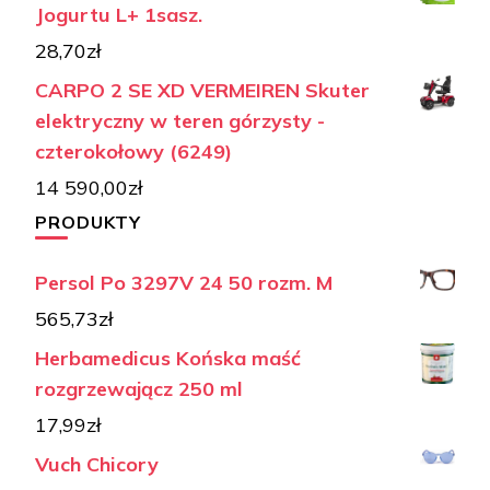
Jogurtu L+ 1sasz.
28,70
zł
CARPO 2 SE XD VERMEIREN Skuter
elektryczny w teren górzysty -
czterokołowy (6249)
14 590,00
zł
PRODUKTY
Persol Po 3297V 24 50 rozm. M
565,73
zł
Herbamedicus Końska maść
rozgrzewającz 250 ml
17,99
zł
Vuch Chicory