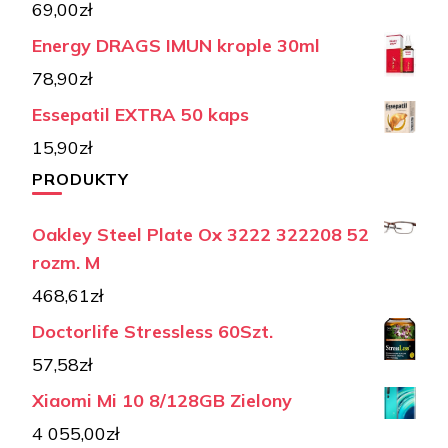
69,00
zł
Energy DRAGS IMUN krople 30ml
78,90
zł
Essepatil EXTRA 50 kaps
15,90
zł
PRODUKTY
Oakley Steel Plate Ox 3222 322208 52
rozm. M
468,61
zł
Doctorlife Stressless 60Szt.
57,58
zł
Xiaomi Mi 10 8/128GB Zielony
4 055,00
zł