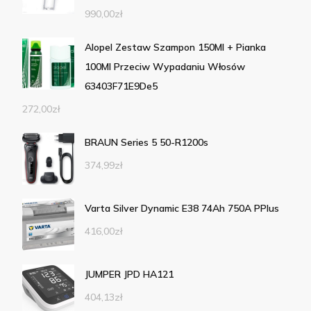
990,00
zł
Alopel Zestaw Szampon 150Ml + Pianka
100Ml Przeciw Wypadaniu Włosów
63403F71E9De5
272,00
zł
BRAUN Series 5 50-R1200s
374,99
zł
Varta Silver Dynamic E38 74Ah 750A PPlus
416,00
zł
JUMPER JPD HA121
404,13
zł