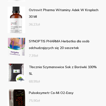
Ostrovit Pharma Witaminy Adek W Kroplach
30 Ml
36,23
zł
SYNOPTIS PHARMA Herbatka dla osób
odchudzających się 20 saszetek
7,39
zł
Tłocznia Szymanowice Sok z Borówki 100%
5L
68,99
zł
Pulsoksymetr Ca-Mi O2-Easy
75,90
zł