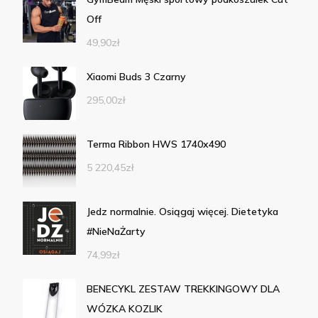
Off
49,90
zł
Xiaomi Buds 3 Czarny
295,00
zł
Terma Ribbon HWS 1740x490
5 220,45
zł
Jedz normalnie. Osiągaj więcej. Dietetyka
#NieNaŻarty
74,99
zł
BENECYKL ZESTAW TREKKINGOWY DLA
WÓZKA KOZLIK