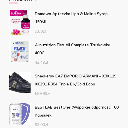
Domowa Apteczka Lipa & Malina Syrop
150Ml
9,89
zł
Allnutrition Flex All Complete Truskawka
400G
42,49
zł
Sneakersy EA7 EMPORIO ARMANI - X8X119
XK291 R384 Triple Blk/Gold Eobu
599,99
zł
BESTLAB BestOne (Wsparcie odporności) 60
Kapsułek
93,00
zł