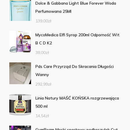
Dolce & Gabbana Light Blue Forever Woda
Perfumowana 25Ml
139,00
zł
MycoMedica Elfi Syrop 200ml Odporność Wit
B C D K2
38,00
zł
Pds Care Przyrząd Do Skracania Długości
Wanny
292,99
zł
Linia Natury MAŚĆ KOŃSKA rozgrzewająca
500 ml
14,54
zł
GymBeam Męski sportowy podkoszulek Cut