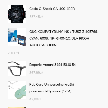
Casio G-Shock GA-400-1BER
587,45
zł
G&G KOMPATYBILNY INK / TUSZ Z 405766,
CYAN, 600S, NP-RI-0041C, DLA RICOH
AFICIO SG 2100N
29,00
zł
Emporio Armani 3194 5310 54
367,99
zł
Pds Care Uniwersalne krążki
przeciwodelżynowe (1254)
42,00
zł