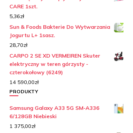
CARE 1szt.
5,36
zł
Sun & Foods Bakterie Do Wytwarzania
Jogurtu L+ 1sasz.
28,70
zł
CARPO 2 SE XD VERMEIREN Skuter
elektryczny w teren górzysty -
czterokołowy (6249)
14 590,00
zł
PRODUKTY
Samsung Galaxy A33 5G SM-A336
6/128GB Niebieski
1 375,00
zł