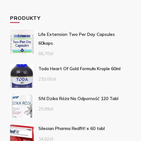
PRODUKTY
Life Extension Two Per Day Capsules
60kaps.
66,70
zł
Toda Heart Of Gold Formuła Krople 60ml
210,00
zł
Sfd Dzika Róża Na Odporność 120 Tabl
25,99
zł
Silesian Pharma Redfit! x 60 tabl
14,62
zł