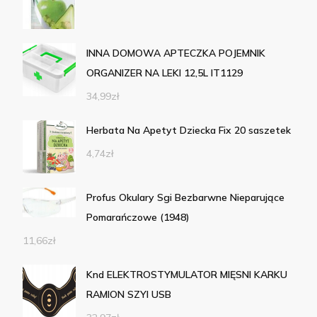
INNA DOMOWA APTECZKA POJEMNIK
ORGANIZER NA LEKI 12,5L IT1129
34,99
zł
Herbata Na Apetyt Dziecka Fix 20 saszetek
4,74
zł
Profus Okulary Sgi Bezbarwne Nieparujące
Pomarańczowe (1948)
11,66
zł
Knd ELEKTROSTYMULATOR MIĘSNI KARKU
RAMION SZYI USB