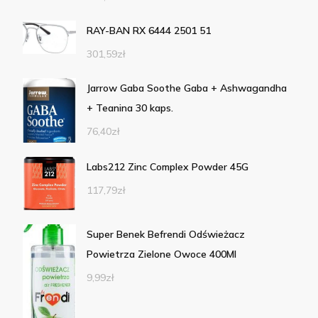
RAY-BAN RX 6444 2501 51
301,59
zł
Jarrow Gaba Soothe Gaba + Ashwagandha
+ Teanina 30 kaps.
76,40
zł
Labs212 Zinc Complex Powder 45G
117,79
zł
Super Benek Befrendi Odświeżacz
Powietrza Zielone Owoce 400Ml
9,99
zł