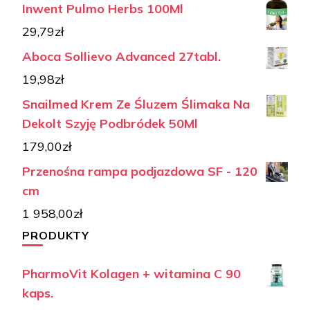
Inwent Pulmo Herbs 100Ml
29,79
zł
Aboca Sollievo Advanced 27tabl.
19,98
zł
Snailmed Krem Ze Śluzem Ślimaka Na
Dekolt Szyję Podbródek 50Ml
179,00
zł
Przenośna rampa podjazdowa SF - 120
cm
1 958,00
zł
PRODUKTY
PharmoVit Kolagen + witamina C 90
kaps.