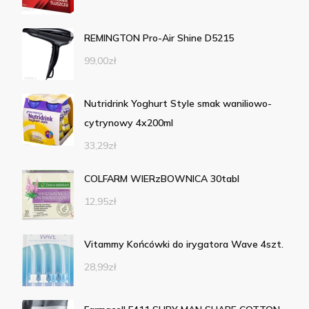
REMINGTON Pro-Air Shine D5215
99,00
zł
Nutridrink Yoghurt Style smak waniliowo-
cytrynowy 4x200ml
33,29
zł
COLFARM WIERzBOWNICA 30tabl
12,95
zł
Vitammy Końcówki do irygatora Wave 4szt.
28,99
zł