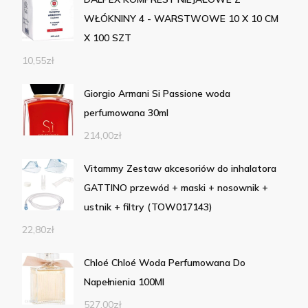
WŁÓKNINY 4 - WARSTWOWE 10 X 10 CM
X 100 SZT
10,55
zł
Giorgio Armani Si Passione woda
perfumowana 30ml
214,00
zł
Vitammy Zestaw akcesoriów do inhalatora
GATTINO przewód + maski + nosownik +
ustnik + filtry (TOW017143)
22,80
zł
Chloé Chloé Woda Perfumowana Do
Napełnienia 100Ml
527,00
zł