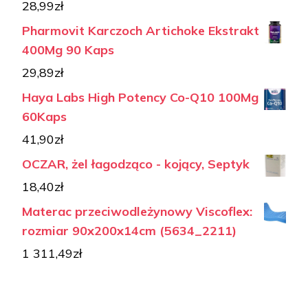
28,99
zł
Pharmovit Karczoch Artichoke Ekstrakt
400Mg 90 Kaps
29,89
zł
Haya Labs High Potency Co-Q10 100Mg
60Kaps
41,90
zł
OCZAR, żel łagodząco - kojący, Septyk
18,40
zł
Materac przeciwodleżynowy Viscoflex:
rozmiar 90x200x14cm (5634_2211)
1 311,49
zł