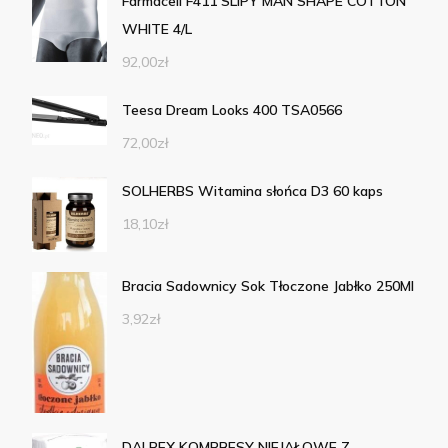
Farmacell F411 SLIPY MAN SHAPE COTTON
WHITE 4/L
92,00
zł
Teesa Dream Looks 400 TSA0566
72,00
zł
SOLHERBS Witamina słońca D3 60 kaps
18,10
zł
Bracia Sadownicy Sok Tłoczone Jabłko 250Ml
3,92
zł
DALPEX KOMPRESY NIEJAŁOWE Z