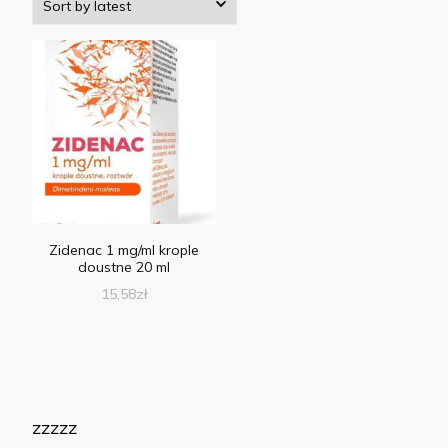
Zidenac 1 mg/ml krople
doustne 20 ml
15,58
zł
zzzzz